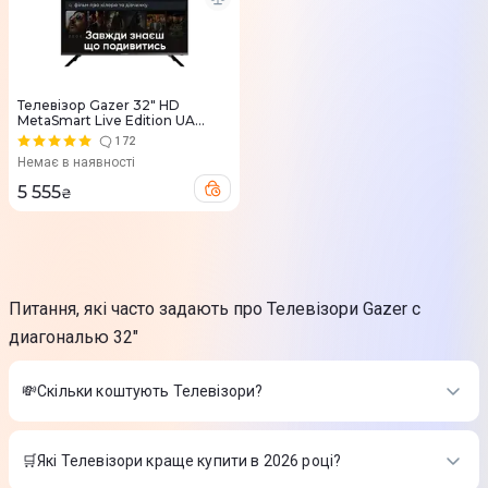
Телевізор Gazer 32" HD
MetaSmart Live Edition UA
(TV32-HN1)
172
Немає в наявності
5 555
₴
Питання, які часто задають про Телевізори Gazer с
диагональю 32"
💸Скільки коштують Телевізори?
Вартість товарів в категорії Телевізори в інтернет-магазині
Цитрус
🛒Які Телевізори краще купити в 2026 році?
Телевізор LG 50UA75006LA
-
18 999 ₴