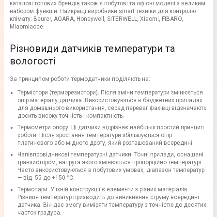
каталозі топових брендів також є побутові та офісні моделі з великим
набором функцій. Найкращі виробники smart техніки для контролю
клімату: Beurer, AQARA, Honeywell, SITERWELL, Xiaomi, FIBARO,
Miaomiaoce.
Різновиди датчиків температури та
вологості
За принципом роботи термодатчики поділяють на:
Термістори (терморезистори). Після зміни температури змінюється
опір матеріалу датчика. Використовуються в бюджетних приладах
для домашнього використання, серед переваг фахівці відзначають
досить високу точність і компактність.
Термометри опору. Ці датчики відрізняє найбільш простий принцип
роботи. Після зростання температури збільшується опір
платинового або мідного дроту, який розташований всередині.
Напівпровідникові температурні датчики. Точні прилади, оснащені
транзистором, напруга якого змінюється пропорційно температурі.
Часто використовуються в побутових умовах, діапазон температур
— від -55 до +150 °C.
Термопари. У їхній конструкції є елементи з різних матеріалів.
Різниця температур призводить до виникнення струму всередині
датчика. Він дає змогу виміряти температуру з точністю до десятих
часток градуса.