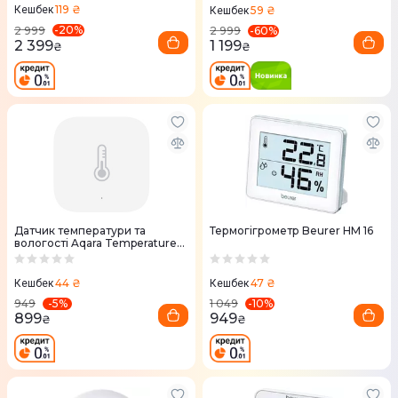
119 ₴
59 ₴
Кешбек
Кешбек
-
20
%
-
60
%
2 999
2 999
2 399
1 199
₴
₴
Датчик температури та
Термогігрометр Beurer HM 16
вологості Aqara Temperature
and Humidity Sensor
44 ₴
47 ₴
Кешбек
Кешбек
-
5
%
-
10
%
949
1 049
899
949
₴
₴