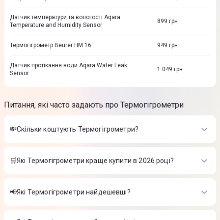
Датчик температури та вологості Aqara
899
грн
Temperature and Humidity Sensor
Термогігрометр Beurer HM 16
949
грн
Датчик протікання води Aqara Water Leak
1 049
грн
Sensor
Питання, які часто задають про Термогігрометри
💸Скільки коштують Термогігрометри?
Вартість товарів в категорії Термогігрометри в інтернет-
магазині Цитрус
🛒Які Термогігрометри краще купити в 2026 році?
Термостат для радіатора Aqara E1 SRTS-A01
-
2 399 ₴
Найкращі Термогігрометри в 2026 році на думку інтернет-
Додатковий термостат для радіаторів SITERWELL GS361A-
магазину Цитрус
H04
-
1 499 ₴
📢Які Термогігрометри найдешевші?
Датчик Температури та вологості Xiaomi 3Mini Білий
-
449
Термостат для радіатора Aqara E1 SRTS-A01
-
2 399 ₴
₴
На сьогодні найдешевші Термогігрометри
Додатковий термостат для радіаторів SITERWELL GS361A-
H04
-
1 499 ₴