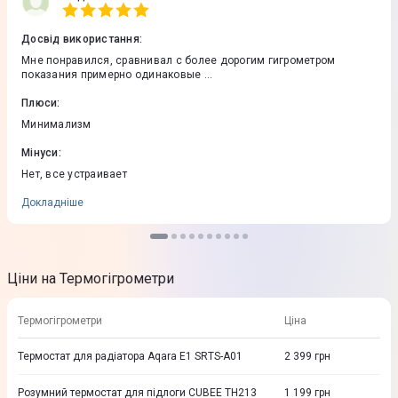
Досвід використання
:
Мне понравился, сравнивал с более дорогим гигрометром
показания примерно одинаковые ...
Плюси
:
Минимализм
Мінуси
:
Нет, все устраивает
Докладніше
Ціни на Термогігрометри
Термогігрометри
Ціна
Термостат для радіатора Aqara E1 SRTS-A01
2 399
грн
Розумний термостат для підлоги CUBEE TH213
1 199
грн