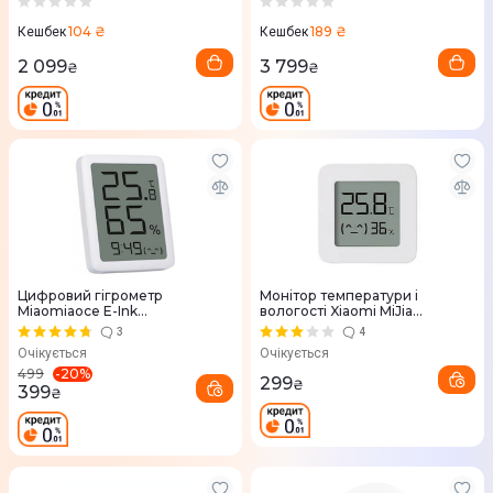
104 ₴
189 ₴
Кешбек
Кешбек
2 099
3 799
₴
₴
Цифровий гігрометр
Монітор температури і
Miaomiaoce E-Ink
вологості Xiaomi MiJia
Hygrothermograph (MHO-C601)
Temperature & Humidity
3
4
Electronic Monitor 2
Очікується
Очікується
-
20
%
499
299
₴
399
₴