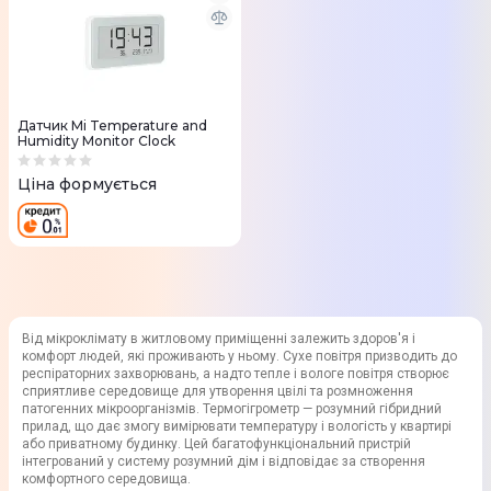
Датчик Mi Temperature and
Humidity Monitor Clock
Ціна формується
Від мікроклімату в житловому приміщенні залежить здоров'я і
комфорт людей, які проживають у ньому. Сухе повітря призводить до
респіраторних захворювань, а надто тепле і вологе повітря створює
сприятливе середовище для утворення цвілі та розмноження
патогенних мікроорганізмів. Термогігрометр — розумний гібридний
прилад, що дає змогу вимірювати температуру і вологість у квартирі
або приватному будинку. Цей багатофункціональний пристрій
інтегрований у систему розумний дім і відповідає за створення
комфортного середовища.