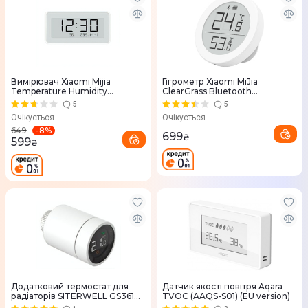
Вимірювач Xiaomi Mijia
Гігрометр Xiaomi MiJia
Temperature Humidity
ClearGrass Bluetooth
Monitoring Meter Electronic
Thermometer and Hygrometer
5
5
Thermometer(LYWSD02MMC)
CGG1
Очікується
Очікується
-
8
%
649
699
₴
599
₴
Додатковий термостат для
Датчик якості повітря Aqara
радіаторів SITERWELL GS361A-
TVOC (AAQS-S01) (EU version)
H04