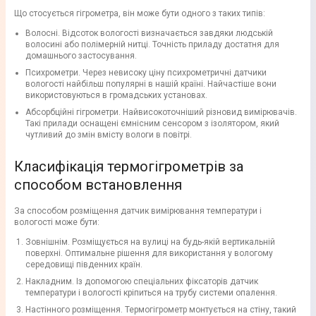
Що стосується гігрометра, він може бути одного з таких типів:
Волосні. Відсоток вологості визначається завдяки людській
волосині або полімерній нитці. Точність приладу достатня для
домашнього застосування.
Психрометри. Через невисоку ціну психрометричні датчики
вологості найбільш популярні в нашій країні. Найчастіше вони
використовуються в громадських установах.
Абсорбційні гігрометри. Найвисокоточніший різновид вимірювачів.
Такі прилади оснащені ємнісним сенсором з ізолятором, який
чутливий до змін вмісту вологи в повітрі.
Класифікація термогігрометрів за
способом встановлення
За способом розміщення датчик вимірювання температури і
вологості може бути:
Зовнішнім. Розміщується на вулиці на будь-якій вертикальній
поверхні. Оптимальне рішення для використання у вологому
середовищі південних країн.
Накладним. Із допомогою спеціальних фіксаторів датчик
температури і вологості кріпиться на трубу системи опалення.
Настінного розміщення. Термогігрометр монтується на стіну, такий