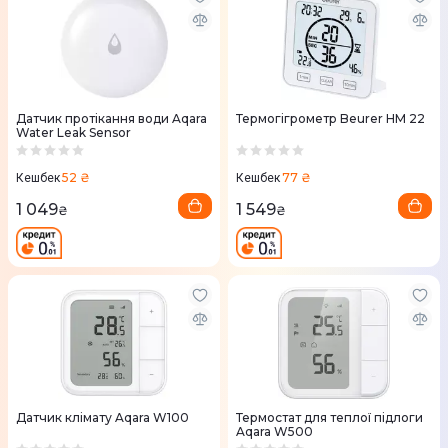
Датчик протікання води Aqara
Термогігрометр Beurer HM 22
Water Leak Sensor
52 ₴
77 ₴
Кешбек
Кешбек
1 049
1 549
₴
₴
Датчик клімату Aqara W100
Термостат для теплої підлоги
Aqara W500