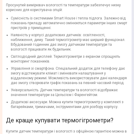
Просунутий вимірювач вологості та температури забезпечує низку
корисних для користувача опцій:
Сумісність із системами Smart House і тепла підлога. Залежно від
показань приладу автоматично змінюються параметри інших смарт
пристроїв у приміщенні.
Наявність у корпусі додаткових датчиків: освітленості,
наближення, диму. Такий термогігрометр має ширший функціонал.
Вбудований годинник дає змогу датчикам температури та
вологості працювати як будильник.
Світлодіодний дисплей. Термогігрометри з екраном спрощують
моніторинг показників.
Управління зі смартфона. Спеціальний додаток для телефону дає
змогу відстежувати клімат і змінювати налаштування у
віддаленому режимі. Можливість використовувати дані календаря
дає змогу створювати графік показань за певний часовий період.
Універсальність. Датчик температури та вологості відображає
значення температури за Цельсієм і Фаренгейтом.
Додаткові аксесуари. Можна купити термогігрометр у комплекті з
батарейками, тримачами, інструментами для розбору корпусу.
Де краще купувати термогігрометри?
Купити датчик температури і вологості з офіційною гарантією можна в