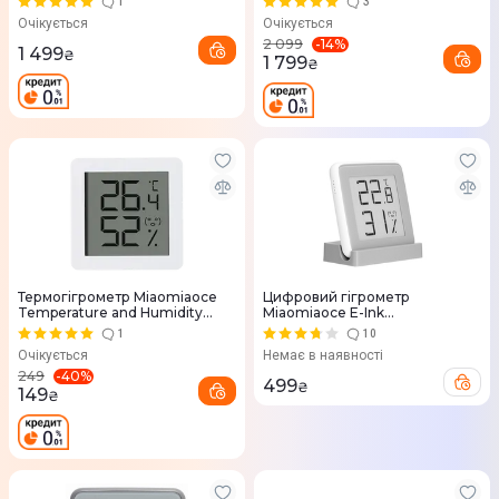
1
3
Очікується
Очікується
-
14
%
2 099
1 499
₴
1 799
₴
Термогігрометр Miaomiaoce
Цифровий гігрометр
Temperature and Humidity
Miaomiaoce E-Ink
Meter Mini Edition
Hygrothermograph (MHO-
1
10
C201)
Очікується
Немає в наявності
-
40
%
249
499
₴
149
₴