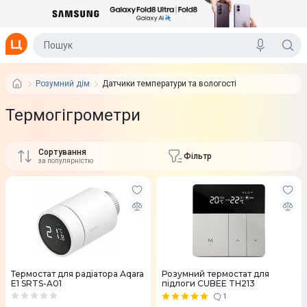
Розумний дім
Датчики температури та вологості
Термогігрометри
Сортування
Фільтр
за популярністю
Термостат для радіатора Aqara
Розумний термостат для
E1 SRTS-A01
підлоги CUBEE TH213
1