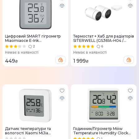
Цифровий SMART гігрометр
Термостат + Хаб для радіаторів
Miaomiaoce E-Ink
SITERWELL (GS361A-H04 /
Hygrothermograph BT2.0
TYGWZW-01)
2
6
MHO-C401
Немає в наявності
Немає в наявності
449
1 999
₴
₴
Датчик температури та
Годинник/Гігрометр Miiiw
вологості Xiaomi MiJia
Temperature Humidity Clock
(NUN4126GL)
NK5253
1