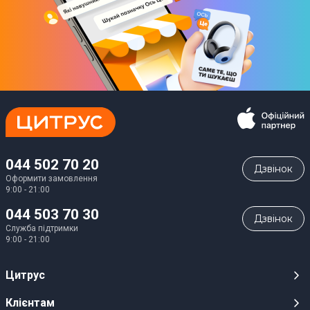
044 502 70 20
Дзвiнок
Оформити замовлення
9:00 - 21:00
044 503 70 30
Дзвiнок
Служба підтримки
9:00 - 21:00
Цитрус
Кар’єра
Клієнтам