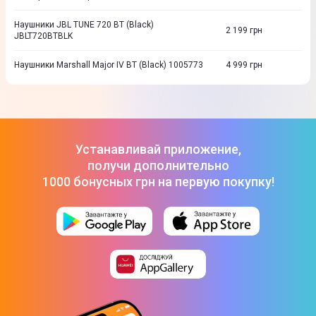
Наушники JBL TUNE 720 BT (Black)
2 199
грн
JBLT720BTBLK
Наушники Marshall Major IV BT (Black) 1005773
4 999
грн
Устанавливай приложение,
получи дополнительно
1000 бонусных грн на первую покупку!