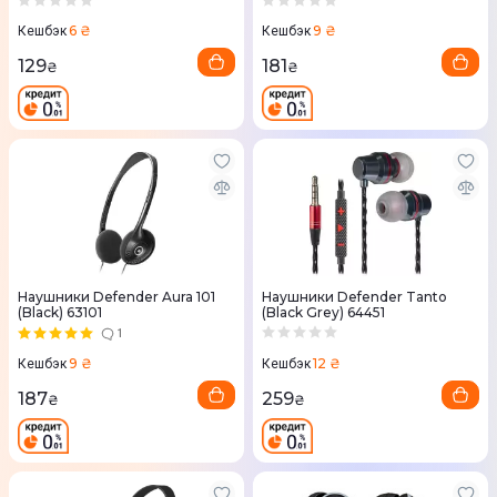
6 ₴
9 ₴
Кешбэк
Кешбэк
129
181
₴
₴
Наушники Defender Aura 101
Наушники Defender Tanto
(Black) 63101
(Black Grey) 64451
1
12 ₴
9 ₴
Кешбэк
Кешбэк
259
187
₴
₴