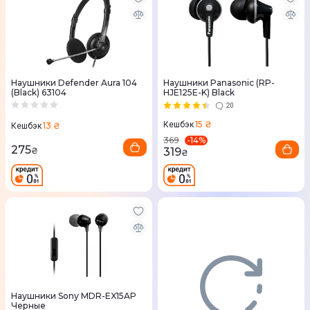
Наушники Defender Aura 104
Наушники Panasonic (RP-
(Black) 63104
HJE125E-K) Black
20
15 ₴
Кешбэк
13 ₴
Кешбэк
-
14
%
369
275
₴
319
₴
Наушники Sony MDR-EX15AP
Черные