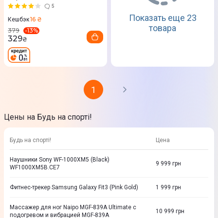
5
Показать еще 23
16 ₴
Кешбэк
товара
-
13
%
379
329
₴
1
Цены на Будь на спорті!
Будь на спорті!
Цена
Наушники Sony WF-1000XM5 (Black)
9 999
грн
WF1000XM5B.CE7
Фитнес-трекер Samsung Galaxy Fit3 (Pink Gold)
1 999
грн
Массажер для ног Naipo MGF-839А Ultimate с
10 999
грн
подогревом и вибрацией MGF-839А