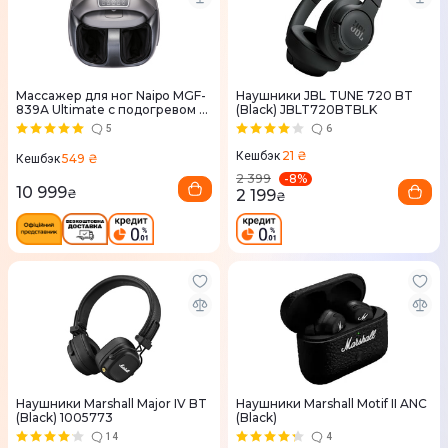
Массажер для ног Naipo MGF-
Наушники JBL TUNE 720 BT
839А Ultimate с подогревом и
(Black) JBLT720BTBLK
вибрацией MGF-839А
5
6
21 ₴
Кешбэк
549 ₴
Кешбэк
-
8
%
2 399
10 999
2 199
₴
₴
Наушники Marshall Major IV BT
Наушники Marshall Motif II ANC
(Black) 1005773
(Black)
14
4