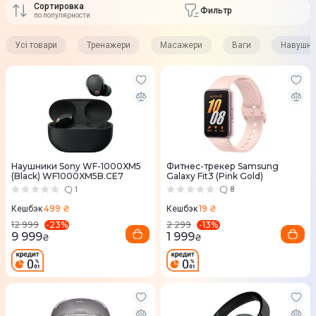
Сортировка
Фильтр
по популярности
Усі товари
Тренажери
Масажери
Ваги
Навушни
Наушники Sony WF-1000XM5
Фитнес-трекер Samsung
(Black) WF1000XM5B.CE7
Galaxy Fit3 (Pink Gold)
1
8
499 ₴
19 ₴
Кешбэк
Кешбэк
-
23
%
-
13
%
12 999
2 299
9 999
1 999
₴
₴