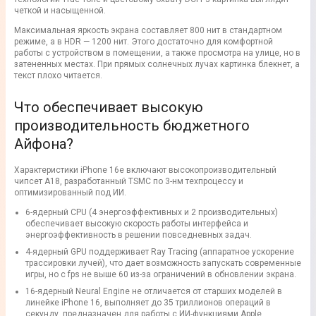
четкой и насыщенной.
Максимальная яркость экрана составляет 800 нит в стандартном
режиме, а в HDR — 1200 нит. Этого достаточно для комфортной
работы с устройством в помещении, а также просмотра на улице, но в
затененных местах. При прямых солнечных лучах картинка блекнет, а
текст плохо читается.
Что обеспечивает высокую
производительность бюджетного
Айфона?
Характеристики iPhone 16e включают высокопроизводительный
чипсет А18, разработанный TSMC по 3-нм техпроцессу и
оптимизированный под ИИ.
6-ядерный CPU (4 энергоэффективных и 2 производительных)
обеспечивает высокую скорость работы интерфейса и
энергоэффективность в решении повседневных задач.
4-ядерный GPU поддерживает Ray Tracing (аппаратное ускорение
трассировки лучей), что дает возможность запускать современные
игры, но с fps не выше 60 из-за ограничений в обновлении экрана.
16-ядерный Neural Engine не отличается от старших моделей в
линейке iPhone 16, выполняет до 35 триллионов операций в
секунду, предназначен для работы с ИИ-функциями Apple