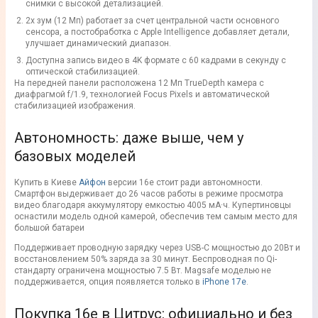
снимки с высокой детализацией.
2х зум (12 Мп) работает за счет центральной части основного
сенсора, а постобработка с Apple Intelligence добавляет детали,
улучшает динамический диапазон.
Доступна запись видео в 4K формате с 60 кадрами в секунду с
оптической стабилизацией.
На передней панели расположена 12 Мп TrueDepth камера с
диафрагмой f/1.9, технологией Focus Pixels и автоматической
стабилизацией изображения.
Автономность: даже выше, чем у
базовых моделей
Купить в Киеве
Айфон
версии 16е стоит ради автономности.
Смартфон выдерживает до 26 часов работы в режиме просмотра
видео благодаря аккумулятору емкостью 4005 мА·ч. Купертиновцы
оснастили модель одной камерой, обеспечив тем самым место для
большой батареи
Поддерживает проводную зарядку через USB-C мощностью до 20Вт и
восстановлением 50% заряда за 30 минут. Беспроводная по Qi-
стандарту ограничена мощностью 7.5 Вт. Magsafe моделью не
поддерживается, опция появляется только в
iPhone 17e
.
Покупка 16е в Цитрус: официально и без