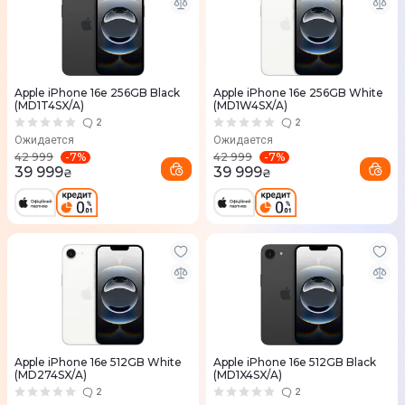
Apple iPhone 16e 256GB Black
Apple iPhone 16e 256GB White
(MD1T4SX/A)
(MD1W4SX/A)
2
2
Ожидается
Ожидается
-
7
%
-
7
%
42 999
42 999
39 999
39 999
₴
₴
Apple iPhone 16e 512GB White
Apple iPhone 16e 512GB Black
(MD274SX/A)
(MD1X4SX/A)
2
2