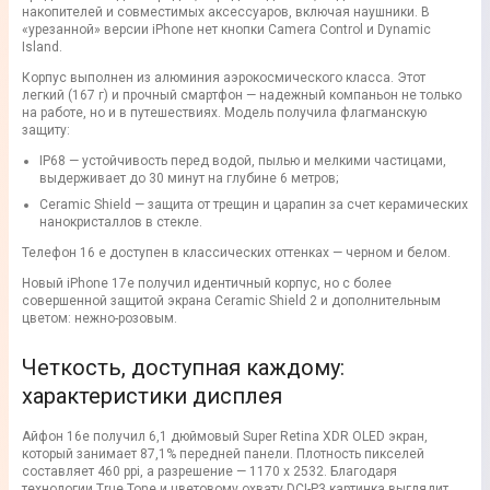
накопителей и совместимых аксессуаров, включая наушники. В
«урезанной» версии iPhone нет кнопки Camera Control и Dynamic
Island.
Корпус выполнен из алюминия аэрокосмического класса. Этот
легкий (167 г) и прочный смартфон — надежный компаньон не только
на работе, но и в путешествиях. Модель получила флагманскую
защиту:
IP68 — устойчивость перед водой, пылью и мелкими частицами,
выдерживает до 30 минут на глубине 6 метров;
Ceramic Shield — защита от трещин и царапин за счет керамических
нанокристаллов в стекле.
Телефон 16 e доступен в классических оттенках — черном и белом.
Новый iPhone 17e получил идентичный корпус, но с более
совершенной защитой экрана Ceramic Shield 2 и дополнительным
цветом: нежно-розовым.
Четкость, доступная каждому:
характеристики дисплея
Айфон 16е получил 6,1 дюймовый Super Retina XDR OLED экран,
который занимает 87,1% передней панели. Плотность пикселей
составляет 460 ppi, а разрешение — 1170 х 2532. Благодаря
технологии True Tone и цветовому охвату DCI-P3 картинка выглядит