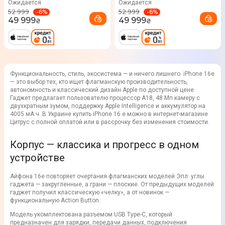
Ожидается
Ожидается
-
6
%
-
6
%
52 999
52 999
49 999
49 999
₴
₴
Функциональность, стиль, экосистема — и ничего лишнего. iPhone 16e
— это выбор тех, кто ищет флагманскую производительность,
автономность и классический дизайн Apple по доступной цене.
Гаджет предлагает пользователю процессор A18, 48 Мп камеру с
двухкратным зумом, поддержку Apple Intelligence и аккумулятор на
4005 мА·ч. В Украине купить iPhone 16 e можно в интернет-магазине
Цитрус с полной оплатой или в рассрочку без изменения стоимости.
Корпус — классика и прогресс в одном
устройстве
Айфона 16e повторяет очертания флагманских моделей Эпл: углы
гаджета — закругленные, а грани — плоские. От предыдущих моделей
гаджет получил классическую «челку», а от новинок —
функциональную Action Button.
Модель укомплектована разъемом USB Type-C, который
предназначен для зарядки, передачи данных, подключения