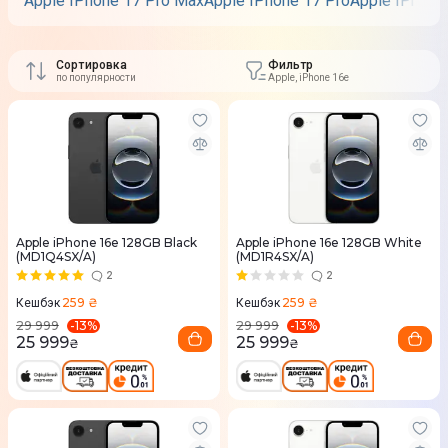
Apple IPhone 17 Pro Max
Apple IPhone 17 Pro
Apple IPhone 
Сортировка
Фильтр
по популярности
Apple, iPhone 16e
Apple iPhone 16e 128GB Black
Apple iPhone 16e 128GB White
(MD1Q4SX/A)
(MD1R4SX/A)
2
2
259 ₴
259 ₴
Кешбэк
Кешбэк
-
13
%
-
13
%
29 999
29 999
25 999
25 999
₴
₴