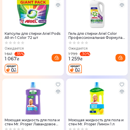
Капсулы для стирки Ariel Pods
Гель для стирки Ariel Color
All-in-1 Color 72 шт
Профессиональная Формула 5
л
Ожидается
Ожидается
-
35
%
-
30
%
1 641
1 799
1 067
1 259
₴
₴
Моющая жидкость для пола и
Моющая жидкость для пола и
стен Mr. Proper Лавандовое
стен Mr. Proper Лимон 1 л
спокойствие 1 л