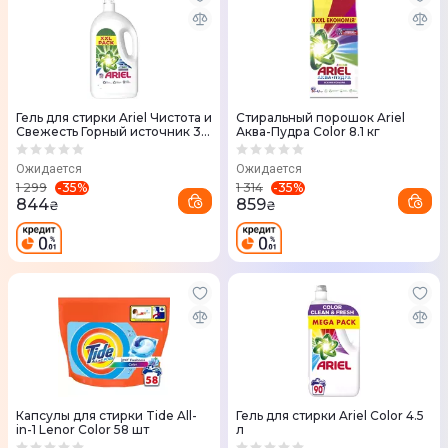
Гель для стирки Ariel Чистота и
Стиральный порошок Ariel
Свежесть Горный источник 3.5
Аква-Пудра Color 8.1 кг
л
Ожидается
Ожидается
-
35
%
-
35
%
1 299
1 314
844
859
₴
₴
Капсулы для стирки Tide All-
Гель для стирки Ariel Color 4.5
in-1 Lenor Color 58 шт
л