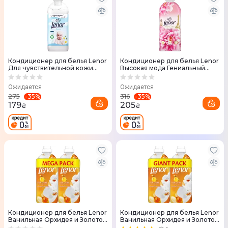
Кондиционер для белья Lenor
Кондиционер для белья Lenor
Для чувствительной кожи
Высокая мода Гениальный
1600 мл
1200 мл
Ожидается
Ожидается
-
35
%
-
35
%
275
316
179
205
₴
₴
Кондиционер для белья Lenor
Кондиционер для белья Lenor
Ванильная Орхидея и Золотой
Ванильная Орхидея и Золотой
Янтарь 2 шт х 925 мл
Янтарь 2 шт х 1200 мл