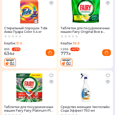
Стиральный порошок Tide
Таблетки для посудомоечных
Аква-Пудра Color 5.4 кг
машин Fairy Original Все в
одном 92 шт
31 ₴
38 ₴
Кешбэк
Кешбэк
-
26
%
-
40
%
855
1 296
634
777
₴
₴
Таблетки для посудомоечных
Средство моющее Чистолайн
машин Fairy Fairy Platinum Plus
Сода Эффект 750 мл
Все в одном 88 шт