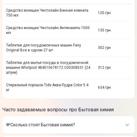
Средство моющее Чистолайн Ванная комната
120
грн
750 мл
Средство моющее Чистолайн Антинакипь 1000
135
грн
мл
Таблетки для посудомоечных машин Fairy
302
грн
Original Все в одном 27 шт
Таблетки для мытья посуды в посудомоечной
машине Whirlpool 484010678172 C00308531 (24
312
грн
штуки)
Стиральный порошок Tide Аква-Пудра Color 5.4
634
грн
кг
Часто задаваемые вопросы про Бытовая химия
💸Сколько стоят Бытовая химия?
Стоимость товаров в категории Бытовая химия в интернет-