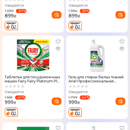
Ожидается
Ожидается
-
30
%
-
35
%
1 289
1 384
899
899
₴
₴
Таблетки для посудомоечных
Гель для стирки белых тканей
машин Fairy Fairy Platinum Plus
Ariel Профессиональная
Все в одном 84 шт
Формула 5 л
Ожидается
Ожидается
-
40
%
-
44
%
1 665
1 799
999
999
₴
₴