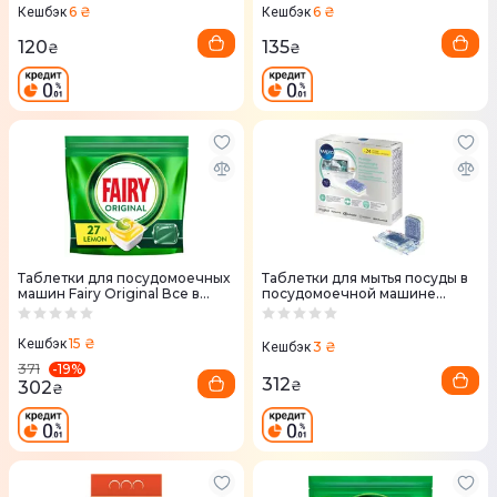
6 ₴
6 ₴
Кешбэк
Кешбэк
120
135
₴
₴
Таблетки для посудомоечных
Таблетки для мытья посуды в
машин Fairy Original Все в
посудомоечной машине
одном 27 шт
Whirlpool 484010678172
C00308531 (24 штуки)
15 ₴
Кешбэк
3 ₴
Кешбэк
-
19
%
371
312
302
₴
₴