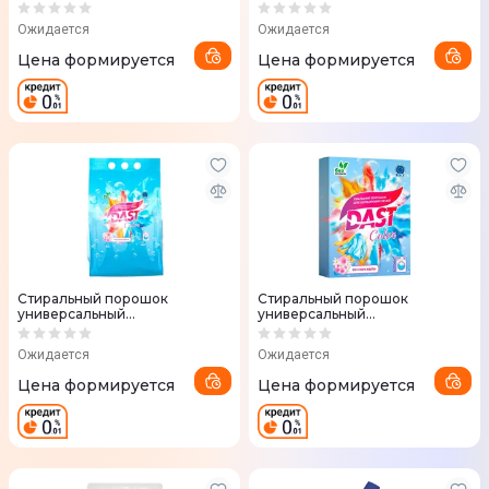
тканей DAST, 4000 мл
безфосфатный для цветных и
белых тканей DAST Морская
Ожидается
Ожидается
свежесть
Цена формируется
Цена формируется
Стиральный порошок
Стиральный порошок
универсальный
универсальный
бесфосфатный для цветных
безфосфатный DAST Color,
тканей DAST Весенние Цветы
Весенние цветы
Ожидается
Ожидается
Цена формируется
Цена формируется