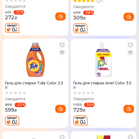
1
Ожидается
Ожидается
-
35
%
419
-
38
%
499
272
309
₴
₴
Гель для стирки Tide Color 2.5
Гель для стирки Ariel Color 3.5
л
л
Ожидается
Ожидается
-
30
%
-
36
%
858
1 139
599
729
₴
₴