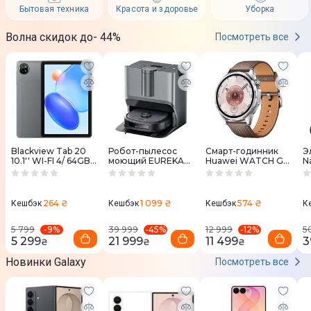
Бытовая техника
Красота и здоровье
Уборка
Волна скидок до- 44%
Посмотреть все
Blackview Tab 20
Робот-пылесос
Смарт-годинник
Э
10.1'' WI-FI 4/ 64GB
моющий EUREKA
Huawei WATCH GT
N
Grey
J20
6 46mm Brown
(BV_Tab_20_GR)
Leather
264 ₴
1 099 ₴
574 ₴
Кешбэк
Кешбэк
Кешбэк
К
-
9
%
-
45
%
-
12
%
5 799
39 999
12 999
5
5 299
21 999
11 499
3
₴
₴
₴
Новинки Galaxy
Посмотреть все