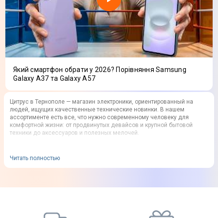
Який смартфон обрати у 2026? Порівняння Samsung
Galaxy A37 та Galaxy A57
Цитрус в Тернополе — магазин электроники, ориентированный на
людей, ищущих качественные технические новинки. В нашем
ассортименте есть все, что нужно современному человеку для
комфортной жизни: от продвинутых девайсов и крупной бытовой
техники до аксессуаров и полезных мелочей.
У нас первоклассный сервис, конкурентная цена, удобные условия
оплаты онлайн и оффлайн покупок. Где бы вы ни находились,
Читать полностью
благодаря мобильному приложению Citrus, наш магазин рядом.
Специалисты проконсультируют, посоветуют наиболее подходящий
товар, помогут оформить онлайн-заказ.
Что предлагает магазин Цитрус в
Тернополе?