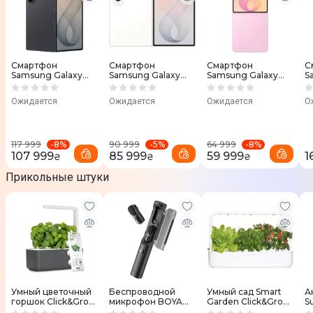
Смартфон
Смартфон
Смартфон
С
Samsung Galaxy
Samsung Galaxy
Samsung Galaxy
S
Fold 8 Ultra F976B
Fold 8 F971B
Flip 8 F776B
W
16/1TB Graphite (SM-
12/512GB Cream
12/512GB Pink (SM-
B
Ожидается
Ожидается
Ожидается
О
F976BZKNSEK)
(SM-F971BZWCSEK)
F776BLIHSEK)
-
8
%
-
5
%
-
8
%
117 999
90 999
64 999
107 999
85 999
59 999
1
₴
₴
₴
Прикольные штуки
Умный цветочный
Беспроводной
Умный сад Smart
А
горшок Click&Grow
микрофон BOYA
Garden Click&Grow
S
3 (Grey) 7229 SG3
Magic-07 Type-C
9 (White) 8868 SG9
(