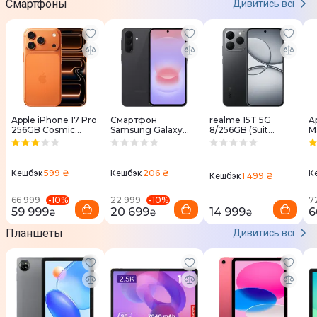
Смартфоны
Дивитись всі
Apple iPhone 17 Pro
Смартфон
realme 15T 5G
A
256GB Cosmic
Samsung Galaxy
8/256GB (Suit
M
Orange (MG8H4)
A37 A376B
Titanium)
(
8/256GB Awesome
Chari (SM-
A376BZAGEUC)
599 ₴
206 ₴
Кешбэк
Кешбэк
К
1 499 ₴
Кешбэк
-
10
%
-
10
%
66 999
22 999
7
59 999
20 699
14 999
6
₴
₴
₴
Планшеты
Дивитись всі