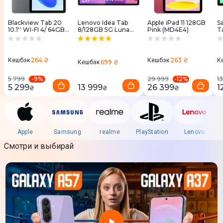
Blackview Tab 20
Lenovo Idea Tab
Apple iPad 11 128GB
S
10.1'' WI-FI 4/ 64GB
8/128GB 5G Luna
Pink (MD4E4)
T
Grey
Grey + Case&Pen
G
(BV_Tab_20_GR)
(ZAFM0065UA)
X
264 ₴
263 ₴
Кешбэк
Кешбэк
К
699 ₴
Кешбэк
-
9
%
-
12
%
5 799
29 999
1
5 299
13 999
26 399
1
₴
₴
₴
Apple
Samsung
realme
PlayStation
Lenovo
Смотри и выбирай