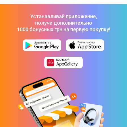
современную оргтехнику;
периферию (наушники, микрофон, веб камеру, клавиатуру).
Устанавливай приложение,
получи дополнительно
Смартфоны и телефоны
1000 бонусных грн на первую покупку!
Уверенное возвращение кнопочного телефона Nokia старый тренд:
можно купить телефон в ретро стиле. Бренды Sigma, 2E, HDM
подхватили идею. Эти новые продуктивные модели,уже на сайте.
В продаже доступен огромный выбор смартфонов, включая линейку
компании Самсунг 2025 года.
Телевизоры и медиа
С помощью современного smart TV можно управлять умным домом,
устраивать кинопросмотры, учиться, играть, общаться. Для
синхронизации с другими устройствами в Цитрусе можно купить
роутер, а для большего звукового эффекта приобрести акустическую
систему или колонки.
В каталоге представлены модели с экранами, диагональю до 100
дюймов, созданные на основе OLED, QLED, NanoCell матриц. Большой
выбор телевизоров Самсунг.
В Цитрусе в любое время суток можно выбрать онлайн и купить
телевизор Тернополь имеет стационарный магазин сети, где в