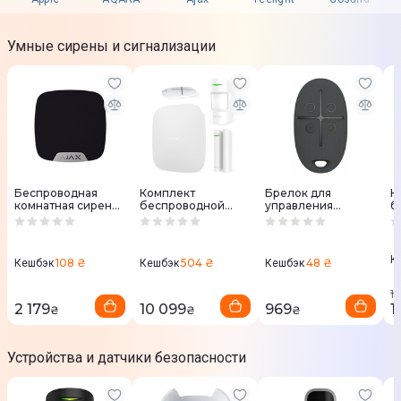
Умные сирены и сигнализации
Беспроводная
Комплект
Брелок для
К
комнатная сирена
беспроводной
управления
б
Ajax HomeSiren
сигнализации Ajax
охранной
с
000001141 (Black)
StarterKit
системой Ajax
St
000001144 (White)
SpaceControl
(
000001156 (black)
К
108 ₴
504 ₴
48 ₴
Кешбэк
Кешбэк
Кешбэк
1
2 179
10 099
969
1
₴
₴
₴
Устройства и датчики безопасности