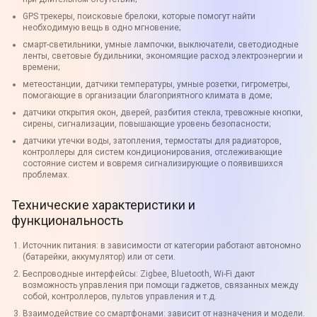
GPS трекеры, поисковые брелоки, которые помогут найти
необходимую вещь в одно мгновение;
смарт-светильники, умные лампочки, выключатели, светодиодные
ленты, световые будильники, экономящие расход электроэнергии и
времени;
метеостанции, датчики температуры, умные розетки, гигрометры,
помогающие в организации благоприятного климата в доме;
датчики открытия окон, дверей, разбития стекла, тревожные кнопки,
сирены, сигнализации, повышающие уровень безопасности;
датчики утечки воды, затопления, термостаты для радиаторов,
контроллеры для систем кондиционирования, отслеживающие
состояние систем и вовремя сигнализирующие о появившихся
проблемах.
Технические характеристики и
функциональность
Источник питания: в зависимости от категории работают автономно
(батарейки, аккумулятор) или от сети.
Беспроводные интерфейсы: Zigbee, Bluetooth, Wi-Fi дают
возможность управления при помощи гаджетов, связанных между
собой, контроллеров, пультов управления и т.д.
Взаимодействие со смартфонами: зависит от назначения и модели.