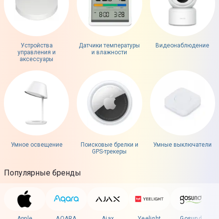
Устройства
Датчики температуры
Видеонаблюдение
управления и
и влажности
аксессуары
Умное освещение
Поисковые брелки и
Умные выключатели
GPS-трекеры
Популярные бренды
Apple
AQARA
Ajax
Yeelight
Gosund