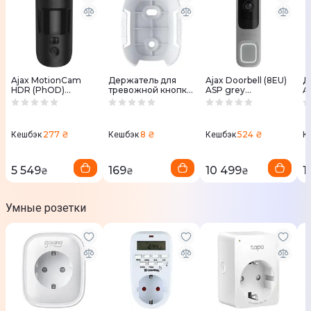
Ajax MotionCam
Держатель для
Ajax Doorbell (8EU)
Д
HDR (PhOD)
тревожной кнопки
ASP grey
A
Jeweller (8EU) ASP
Ajax Holder for
видеозвонок
S
black датчик
Button White
движения с
камерой
277 ₴
8 ₴
524 ₴
Кешбэк
Кешбэк
Кешбэк
К
5 549
169
10 499
1
₴
₴
₴
Умные розетки