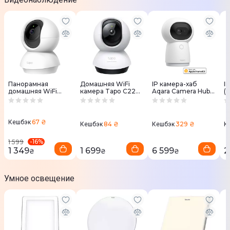
Панорамная
Домашняя WiFi
IP камера-хаб
I
домашняя WiFi
камера Tapo C220
Aqara Camera Hub
(
камера Tapo C210
TP-LINK
G3 (EU) CH-H03
TP-LINK
67 ₴
Кешбэк
84 ₴
329 ₴
Кешбэк
Кешбэк
К
-
16
%
1 599
1 349
1 699
6 599
2
₴
₴
₴
Умное освещение