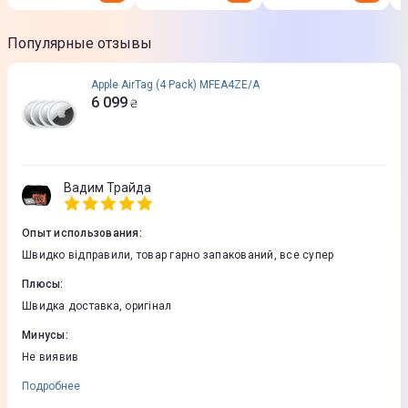
Популярные отзывы
Apple AirTag (4 Pack) MFEA4ZE/A
6 099
₴
Вадим Трайда
Опыт использования
:
Швидко відправили, товар гарно запакований, все супер
Плюсы
:
Швидка доставка, оригінал
Минусы
:
Не виявив
Подробнее