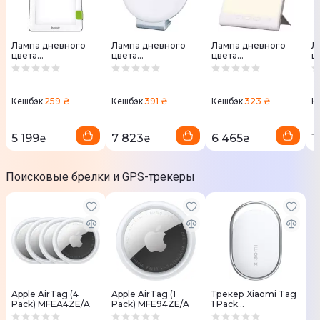
Лампа дневного
Лампа дневного
Лампа дневного
Л
цвета
цвета
цвета
ц
терапевтическая
терапевтическая
терапевтическая
т
Beurer TL 30
Beurer TL 50
Beurer TL 45
B
259 ₴
391 ₴
323 ₴
Кешбэк
Кешбэк
Кешбэк
К
5 199
7 823
6 465
1
₴
₴
₴
Поисковые брелки и GPS-трекеры
Apple AirTag (4
Apple AirTag (1
Трекер Xiaomi Tag
Pack) MFEA4ZE/A
Pack) MFE94ZE/A
1 Pack
(BHR08SPGL)