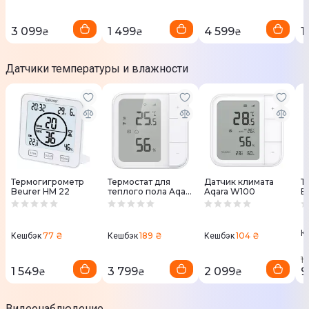
3 099
1 499
4 599
1
₴
₴
₴
Датчики температуры и влажности
Термогигрометр
Термостат для
Датчик климата
Т
Beurer HM 22
теплого пола Aqara
Aqara W100
B
W500
К
77 ₴
189 ₴
104 ₴
Кешбэк
Кешбэк
Кешбэк
1
1 549
3 799
2 099
9
₴
₴
₴
Видеонаблюдение