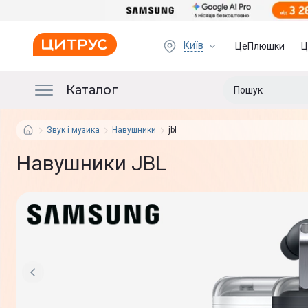
Київ
ЦеПлюшки
Ц
Каталог
Звук і музика
Навушники
jbl
Навушники JBL