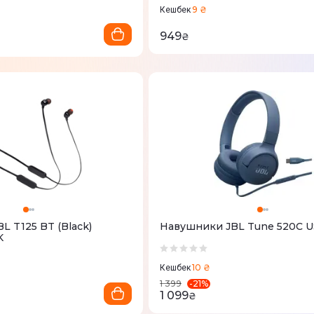
9 ₴
Кешбек
949
₴
L T125 BT (Black)
Навушники JBL Tune 520C U
K
10 ₴
Кешбек
-
21
%
1 399
1 099
₴