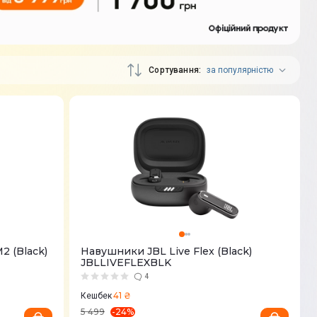
Сортування
за популярністю
 (Black)
Навушники JBL Live Flex (Black)
JBLLIVEFLEXBLK
4
41 ₴
Кешбек
-
24
%
5 499