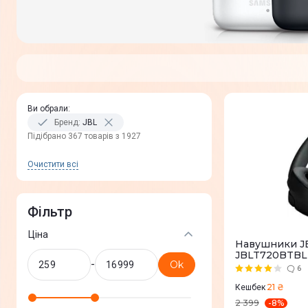
Ви обрали
:
Бренд
:
JBL
Пiдiбрано 367 товарів з 1927
Очистити всi
Фільтр
Ціна
Навушники JB
JBLT720BTBL
-
Ok
6
21 ₴
Кешбек
-
8
%
2 399