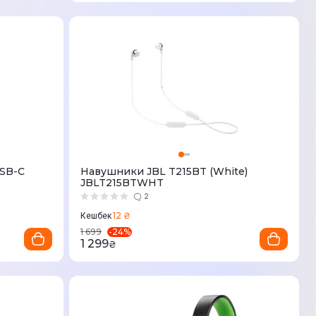
SB-C
Навушники JBL T215BT (White)
JBLT215BTWHT
2
12 ₴
Кешбек
-
24
%
1 699
1 299
₴