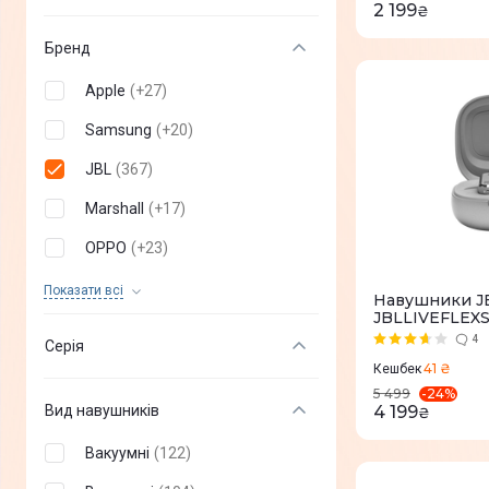
2 199
₴
Бренд
Apple
(
+
27
)
Samsung
(
+
20
)
JBL
(
367
)
Marshall
(
+
17
)
OPPO
(
+
23
)
Huawei
(
+
27
)
Показати всi
Навушники JBL 
JBLLIVEFLEX
Xiaomi
(
+
49
)
4
Серія
realme
(
+
31
)
41 ₴
Кешбек
-
24
%
5 499
Proove
(
+
81
)
Вид навушників
4 199
₴
Sony
(
+
84
)
Вакуумні
(
122
)
ANKER
(
+
83
)