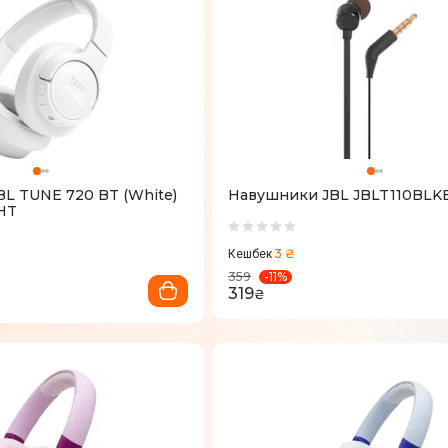
L TUNE 720 BT (White)
Навушники JBL JBLT110BLK
HT
3 ₴
Кешбек
-
11
%
359
319
₴