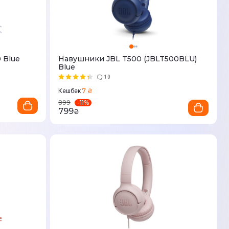
 Blue
Навушники JBL T500 (JBLT500BLU)
Blue
10
7 ₴
Кешбек
-
11
%
899
799
₴