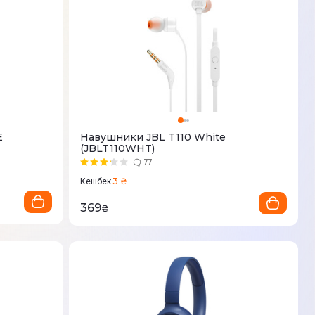
E
Навушники JBL T110 White
(JBLT110WHT)
77
3 ₴
Кешбек
369
₴