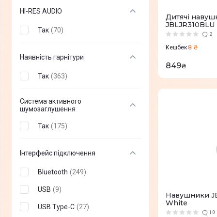
HI-RES AUDIO
Дитячі навушн
CMF
(
+
3
)
JBLJR310BLU
Так
(
70
)
Gelius
(
+
43
)
2
8 ₴
Кешбек
Beats
(
+
5
)
Наявність гарнітури
849
₴
GamePro
(
+
42
)
Так
(
363
)
Fifine
(
+
11
)
Система активного
STEELSERIES
(
+
32
)
шумозаглушення
XTRFY
(
+
1
)
Так
(
175
)
Lenovo
(
+
9
)
Інтерфейс підключення
Asus
(
+
30
)
Bluetooth
(
249
)
Acer
(
+
1
)
USB
(
9
)
LORGAR
(
+
8
)
Навушники J
White
USB Type-C
(
27
)
Redragon
(
+
6
)
10