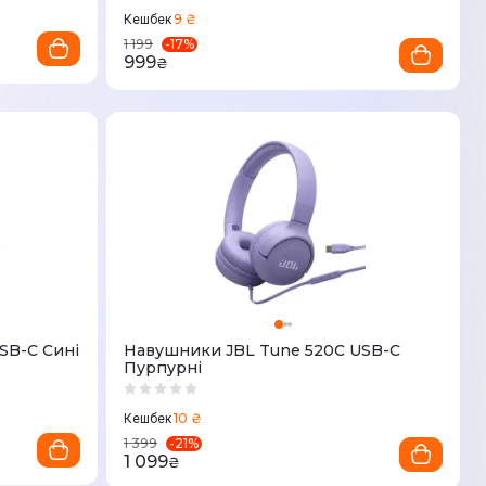
9 ₴
Кешбек
-
17
%
1 199
999
₴
SB-C Сині
Навушники JBL Tune 520C USB-C
Пурпурні
10 ₴
Кешбек
-
21
%
1 399
1 099
₴