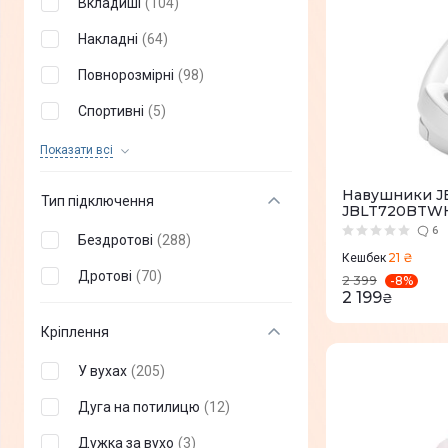
Вкладиші
(
104
)
XTRIKE
(
+
2
)
Накладні
(
64
)
Globex
(
+
3
)
Повнорозмірні
(
98
)
AULA
(
+
4
)
Спортивні
(
5
)
Vertux
(
+
5
)
Кісткові
(
0
)
Показати всi
Dark project
(
+
8
)
Навушники JB
Тип підключення
JBLT720BTW
XO
(
+
1
)
6
Бездротові
(
288
)
Promate
(
+
23
)
21 ₴
Кешбек
Дротові
(
70
)
-
8
%
2 399
Ajazz
(
+
5
)
2 199
₴
Tribit
(
+
1
)
Кріплення
HiFuture
(
+
46
)
У вухах
(
205
)
Black Shark
(
+
2
)
Дуга на потилицю
(
12
)
Philips
(
+
27
)
Дужка за вухо
(
3
)