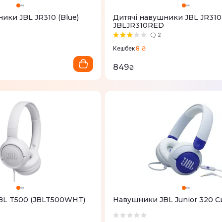
ики JBL JR310 (Blue)
Дитячі навушники JBL JR310
JBLJR310RED
2
8 ₴
Кешбек
849
₴
BL T500 (JBLT500WHT)
Навушники JBL Junior 320 С