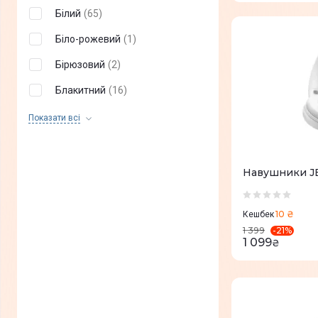
2E
(
+
39
)
Білий
(
65
)
Bloody
(
+
36
)
Біло-рожевий
(
1
)
Media-Tech
(
+
10
)
Бірюзовий
(
2
)
Corsair
(
+
19
)
Блакитний
(
16
)
EPOS
(
+
13
)
Зелений
(
7
)
Показати всi
A4-Tech
(
+
15
)
Золотий
(
1
)
Genius
(
+
7
)
Кораловий
(
3
)
Навушники JB
HP
(
+
11
)
Червоний
(
5
)
LG
(
+
5
)
10 ₴
Кешбек
Помаранчевий
(
4
)
-
21
%
1 399
Adidas
(
+
3
)
1 099
₴
Пурпурний
(
4
)
Technics
(
+
3
)
Рожеве золото
(
3
)
Ugreen
(
+
3
)
Рожевий
(
17
)
Beyerdynamic
(
+
1
)