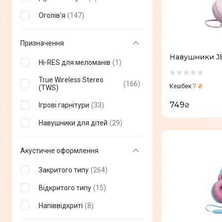
AIR MUSIC
(
+
5
)
Оголів'я
(
147
)
PlayStation
(
+
6
)
Призначення
Logitech
(
+
71
)
Навушники JB
HATOR
(
+
54
)
Hi-RES для меломанів
(
1
)
Razer
(
+
95
)
True Wireless Stereo
(
166
)
7 ₴
Кешбек
(TWS)
HyperX
(
+
62
)
749
Ігрові гарнітури
(
33
)
₴
GravaStar
(
+
4
)
Навушники для дітей
(
29
)
Nothing
(
+
4
)
Divoom
(
+
1
)
Акустичне оформлення
ESPERANZA
(
+
9
)
Закритого типу
(
264
)
Poly
(
+
9
)
Відкритого типу
(
15
)
Panasonic
(
+
28
)
Напіввідкриті
(
8
)
JLab
(
+
47
)