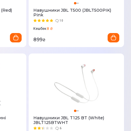
 (Red)
Навушники JBL T500 (JBLT500PIK)
Pink
10
8 ₴
Кешбек
899
₴
ині
Навушники JBL T125 BT (White)
JBLT125BTWHT
6