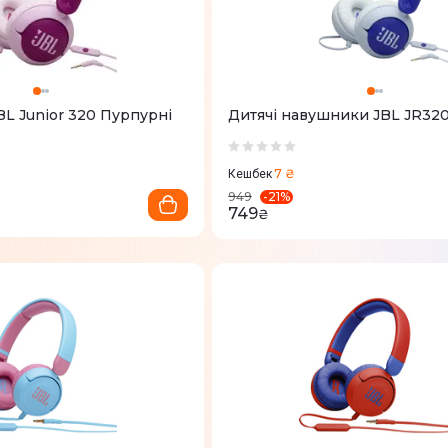
L Junior 320 Пурпурні
Дитячі навушники JBL JR320
7 ₴
Кешбек
-
21
%
949
749
₴