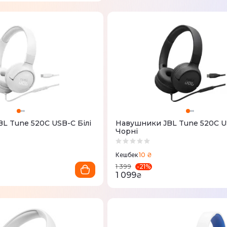
L Tune 520C USB-C Білі
Навушники JBL Tune 520C U
Чорні
10 ₴
Кешбек
-
21
%
1 399
1 099
₴