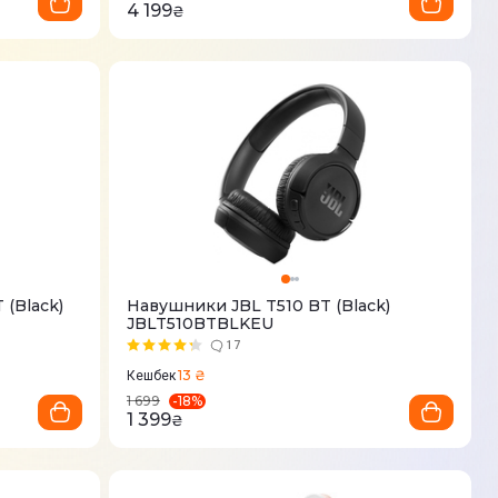
4 199
₴
(Black)
Навушники JBL T510 BT (Black)
JBLT510BTBLKEU
17
13 ₴
Кешбек
-
18
%
1 699
1 399
₴