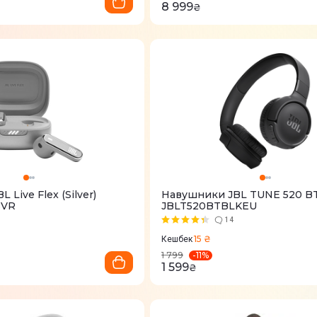
8 999
₴
Live Flex (Silver)
Навушники JBL TUNE 520 BT 
SVR
JBLT520BTBLKEU
14
15 ₴
Кешбек
-
11
%
1 799
1 599
₴