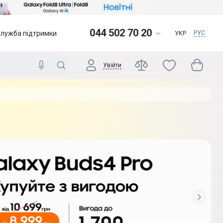
044 502 70 20
Служба підтримки
РУС
УКР
Увійти