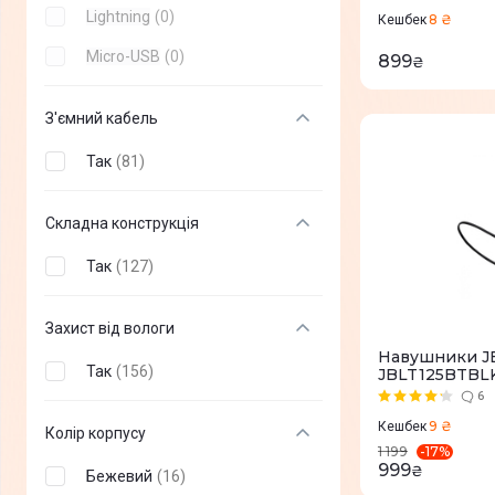
Lightning
(
0
)
8 ₴
Cougar
(
+
4
)
Кешбек
Micro-USB
(
0
)
899
Hori
(
+
1
)
₴
Xbox
(
+
2
)
З'ємний кабель
Sandberg
(
+
2
)
Так
(
81
)
Microsoft
(
+
1
)
IPEGA
(
+
1
)
Складна конструкція
ZTE
(
+
1
)
Так
(
127
)
MSI
(
+
9
)
Захист від вологи
Modecom
(
+
7
)
Навушники JB
Так
(
156
)
JBLT125BTBL
Trust
(
+
40
)
6
Defender
(
+
62
)
9 ₴
Кешбек
Колір корпусу
-
17
%
1 199
Sennheiser
(
+
16
)
999
₴
Бежевий
(
16
)