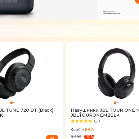
L TUNE 720 BT (Black)
Навушники JBL TOUR ONE M2
K
JBLTOURONEM2BLK
1
89 ₴
Кешбек
-
10
%
9 999