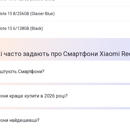
ote 15 8/256GB (Glacier Blue)
ote 15 6/128GB (Black)
кі часто задають про Смартфони Xiaomi Re
оштують Смартфони?
арів в категорії Смартфони в інтернет-магазині Цитрус
ne 17 Pro Max 256GB Silver (MFYM4)
-
66 999 ₴
они краще купити в 2026 році?
ne Air 256GB Sky Blue (MG2P4)
-
46 999 ₴
nePlus 15 16/512GB Infinite Black (EU)
-
56 999 ₴
ртфони в 2026 році на думку інтернет-магазину Цитрус
ne 17 Pro Max 256GB Silver (MFYM4)
-
66 999 ₴
фони найдешевші?
ne Air 256GB Sky Blue (MG2P4)
-
46 999 ₴