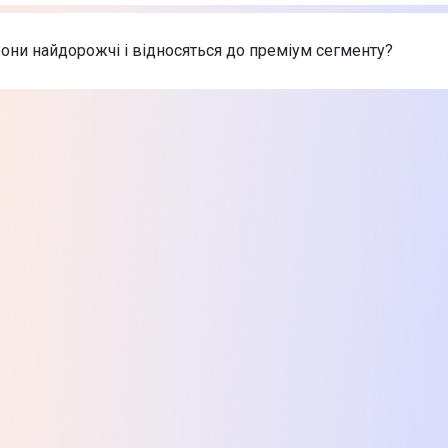
nePlus 15 16/512GB Infinite Black (EU)
-
56 999 ₴
 найдешевші Смартфони
ne 17 Pro Max 256GB Silver (MFYM4)
-
66 999 ₴
они найдорожчі і відносяться до преміум сегменту?
ne Air 256GB Sky Blue (MG2P4)
-
46 999 ₴
nePlus 15 16/512GB Infinite Black (EU)
-
56 999 ₴
х товарів з категорії Смартфони в Цитрусі
ne 17 Pro Max 256GB Silver (MFYM4)
-
66 999 ₴
ne Air 256GB Sky Blue (MG2P4)
-
46 999 ₴
nePlus 15 16/512GB Infinite Black (EU)
-
56 999 ₴