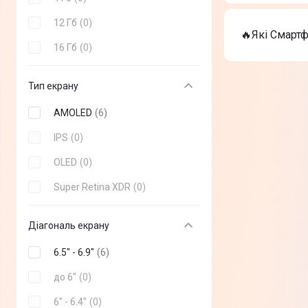
Смартфон O
На сьогодні
12 Гб
(
0
)
Apple iPho
🔥Які Смартф
Apple iPho
16 Гб
(
0
)
Смартфон O
ТОП-3 дороги
Тип екрану
Apple iPho
Apple iPho
AMOLED
(
6
)
Смартфон O
IPS
(
0
)
OLED
(
0
)
Super Retina XDR
(
0
)
Діагональ екрану
6.5" - 6.9"
(
6
)
до 6"
(
0
)
6" - 6.4"
(
0
)