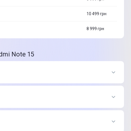
10 499
грн
8 999
грн
dmi Note 15