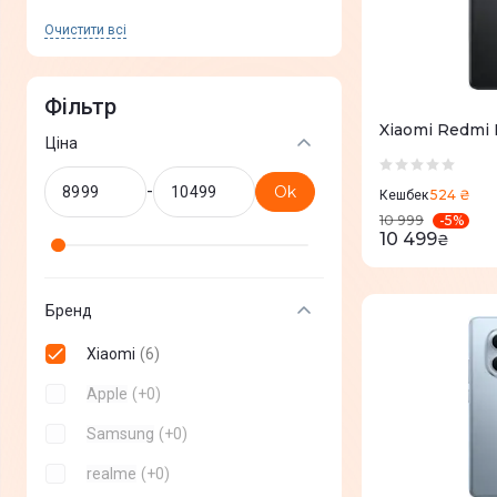
Очистити всi
Фільтр
Xiaomi Redmi 
Ціна
-
Ok
524 ₴
Кешбек
-
5
%
10 999
10 499
₴
Бренд
Xiaomi
(
6
)
Apple
(
+
0
)
Samsung
(
+
0
)
realme
(
+
0
)