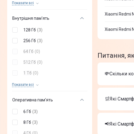
Redmi Note 15 Pro 5G
(
+
6
)
Показати всi
Blackview
(
+
0
)
Redmi Note 15 Pro
(
+
3
)
Xiaomi Redmi N
Внутрішня пам'ять
RugOne
(
+
0
)
Redmi Note 15 5G
(
+
6
)
Xiaomi Redmi N
128 Гб
(
3
)
Google
(
+
0
)
Redmi Note 15
(
6
)
256 Гб
(
3
)
Redmi 15C
(
+
6
)
64 Гб
(
0
)
Питання, я
Redmi A7 Pro
(
+
6
)
512 Гб
(
0
)
Redmi 15
(
+
6
)
1 Тб
(
0
)
💸Скільки к
Redmi A5
(
+
6
)
2 Тб
(
0
)
Показати всi
Вартість тов
Redmi 17
(
+
6
)
Apple iPho
🛒Які Смартф
Оперативна пам'ять
Apple iPho
Смартфон O
6 Гб
(
3
)
Найкращі Сма
8 Гб
(
3
)
Apple iPho
📢Які Смарт
Apple iPho
4 Гб
(
0
)