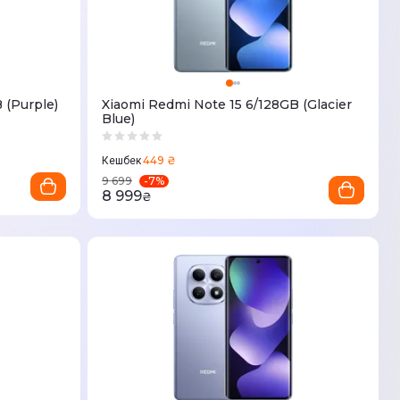
 (Purple)
Xiaomi Redmi Note 15 6/128GB (Glacier
Blue)
449 ₴
Кешбек
-
7
%
9 699
8 999
₴