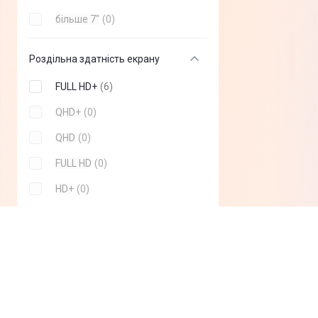
більше 7"
(
0
)
Роздільна здатність екрану
FULL HD+
(
6
)
QHD+
(
0
)
QHD
(
0
)
FULL HD
(
0
)
HD+
(
0
)
HD
(
0
)
Показати всi
Частота оновлення екрану
120 Гц
(
6
)
60 Гц
(
0
)