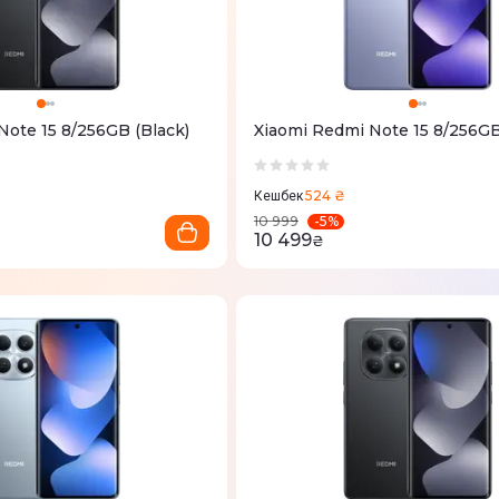
Note 15 8/256GB (Black)
Xiaomi Redmi Note 15 8/256GB
524 ₴
Кешбек
-
5
%
10 999
10 499
₴