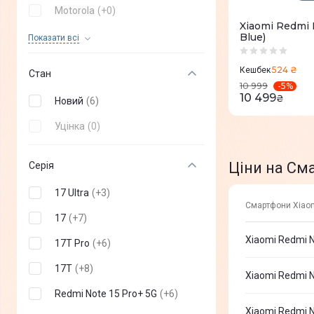
Motorola
(
+
0
)
Xiaomi Redmi 
OPPO
(
+
0
)
Blue)
Показати всi
OnePlus
(
+
0
)
524 ₴
Кешбек
Стан
-
5
%
Poco
(
+
0
)
10 999
10 499
₴
Новий
(
6
)
Infinix
(
+
0
)
Уцінка
(
0
)
TECNO mobile
(
+
0
)
Nothing Phone
(
+
0
)
Ціни на См
Серія
Sony
(
+
0
)
17 Ultra
(
+
3
)
Смартфони Xiaom
Vertu
(
+
0
)
17
(
+
7
)
Sigma
(
+
0
)
Xiaomi Redmi N
17T Pro
(
+
6
)
DOOGEE
(
+
0
)
17T
(
+
8
)
Xiaomi Redmi N
ZTE
(
+
0
)
Redmi Note 15 Pro+ 5G
(
+
6
)
Xiaomi Redmi N
Oukitel
(
+
0
)