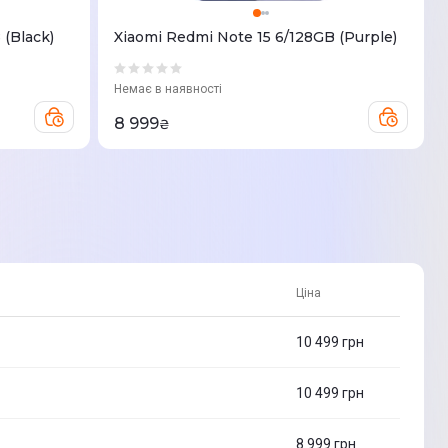
 (Black)
Xiaomi Redmi Note 15 6/128GB (Purple)
Немає в наявності
8 999
₴
Ціна
10 499
грн
10 499
грн
8 999
грн