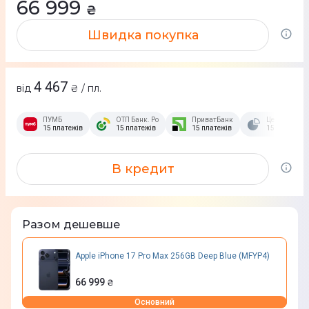
66 999
₴
Швидка покупка
4 467
від
₴ / пл.
ПУМБ
ОТП Банк. Розстрочка Скибочка.
ПриватБанк
Це Розстроч
15 платежів
15 платежів
15 платежів
15 платежів
В кредит
Разом дешевше
Apple iPhone 17 Pro Max 256GB Deep Blue (MFYP4)
66 999
₴
Основний