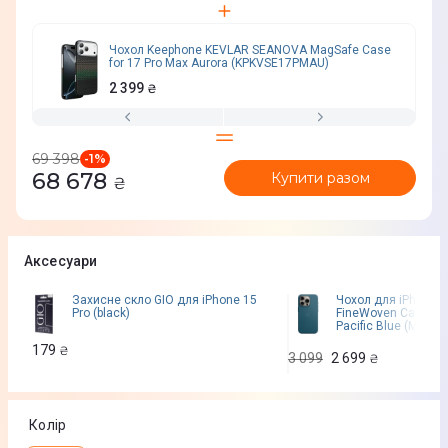
Чохол Keephone KEVLAR SEANOVA MagSafe Case
for 17 Pro Max Aurora (KPKVSE17PMAU)
2 399
₴
69 398
-
1
%
68 678
Купити разом
₴
Аксесуари
Захисне скло GIO для iPhone 15
Чохол для iPhone 1
Pro (black)
FineWoven Case wi
Pacific Blue (MT4Q
179
₴
3 099
2 699
₴
Колір