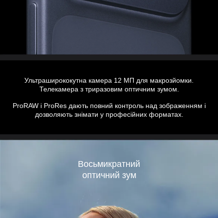
Ультраширококутна камера 12 МП для макрозйомки.
Телекамера з триразовим оптичним зумом.
ProRAW і ProRes дають повний контроль над зображенням і
дозволяють знімати у професійних форматах.
Восьмикратний
оптичний зум