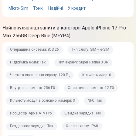
12 Гб
Micro-Sim
Тонкі
Надійні
У кредит
Підтримка карток пам'яті
Ні
Найпопулярніші запити в категорії Apple iPhone 17 Pro
Max 256GB Deep Blue (MFYP4)
Основна камера
Операційна система: iOS 26
Тип слоту: SIM + e-SIM
Основна камера
Підтримка e-SIM: Так
Тип екрану: Super Retina XDR
48 Мп, 48 Мп, 48 Мп
Частота оновлення екрану: 120 Гц
Кількість ядер: 6
Кількість модулів основної камери
3
Внутрішня пам'ять: 256 Гб
Оперативна пам'ять: 12 Гб
Діафрагма
Кількість модулів основної камери: 3
NFC: Так
f/1,78 + f/2,2 + f/2,8
Процесор: Apple A19 Pro
Швидка зарядка: Так
Запис відео
Бездротова зарядка: Так
Клас захисту: IP68
4K UHD (3840 x 2160), 120fps