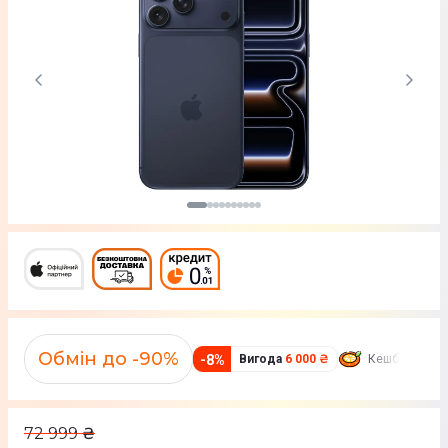
Обмін до -90%
-
8
%
Вигода
6 000 ₴
Кешбек
669 
72 999
₴