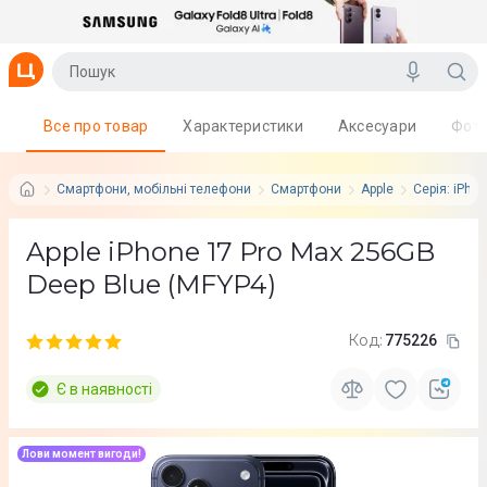
Все про товар
Характеристики
Аксесуари
Фот
Смартфони, мобільні телефони
Смартфони
Apple
Серія: iPho
Apple iPhone 17 Pro Max 256GB
Deep Blue (MFYP4)
Код:
775226
Є в наявності
Лови момент вигоди!