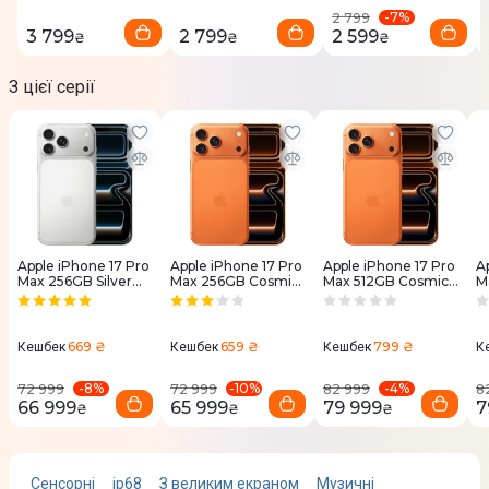
-
7
%
2 799
Кількість ядер
3 799
2 799
2 599
₴
₴
₴
6
З цієї серії
Графічний процесор
Apple GPU (6-core graphics)
Смартфон для геймінгу
Так
Процесор
Apple iPhone 17 Pro
Apple iPhone 17 Pro
Apple iPhone 17 Pro
A
Apple A19 Pro
Max 256GB Silver
Max 256GB Cosmic
Max 512GB Cosmic
M
(MFYM4)
Orange (MFYN4)
Orange (MFYT4)
B
Пам'ять
669 ₴
659 ₴
799 ₴
Кешбек
Кешбек
Кешбек
К
-
8
%
-
10
%
-
4
%
72 999
72 999
82 999
8
Внутрішня пам'ять
66 999
65 999
79 999
7
₴
₴
₴
256 Гб
Оперативна пам'ять
Сенсорні
ip68
З великим екраном
Музичні