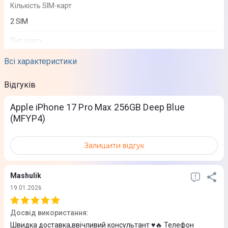
Кількість SIM-карт
2 SIM
Тип слоту
SIM + e-SIM
Всі характеристики
Підтримка e-SIM
Відгуків
Так
Apple iPhone 17 Pro Max 256GB Deep Blue
Стандарти зв'язку
(MFYP4)
2G
3G
Залишити відгук
4G (LTE)
5G
Mashulik
19.01.2026
Екран
Досвід використання
:
Тип екрану
Швидка доставка,ввічливий консультант ♥️🔥 Телефон