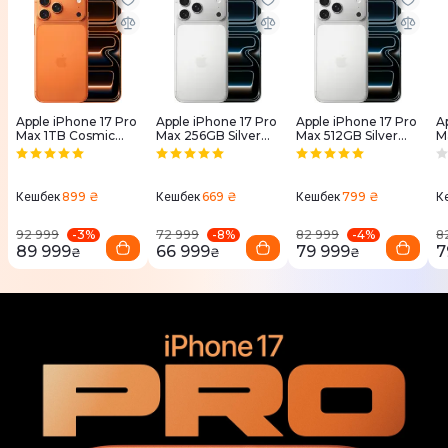
Apple iPhone 17 Pro
Apple iPhone 17 Pro
Apple iPhone 17 Pro
A
Max 1TB Cosmic
Max 256GB Silver
Max 512GB Silver
M
Orange (MFYW)
(MFYM4)
(MFYQ4)
B
899 ₴
669 ₴
799 ₴
Кешбек
Кешбек
Кешбек
К
-
3
%
-
8
%
-
4
%
92 999
72 999
82 999
8
89 999
66 999
79 999
7
₴
₴
₴