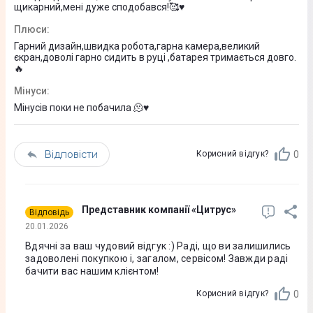
Super Retina XDR
щикарний,мені дуже сподобався!🥰♥️
Плюси
:
Діагональ екрану
Гарний дизайн,швидка робота,гарна камера,великий
6,9"
єкран,доволі гарно сидить в руці ,батарея тримається довго.
🔥
Роздільна здатність екрана, PX
Мінуси
:
2868 x 1320
Мінусів поки не побачила 🫠♥️
Частота оновлення екрану
120 Гц
Відповісти
0
Корисний відгук?
Щільність пікселів, PPI
460
Представник компанії «Цитрус»
Відповідь
Захист скла
20.01.2026
Вдячні за ваш чудовий відгук :) Раді, що ви залишились
Ceramic Shield 2
задоволені покупкою і, загалом, сервісом! Завжди раді
бачити вас нашим клієнтом!
Співвідношення сторін
0
Корисний відгук?
19,5:9