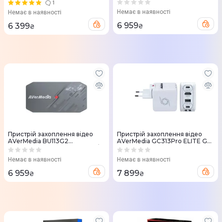
MINI GC311 Black
CamStream 4K (2160p144 PT /
1
1080p60 REC) білий
Немає в наявності
Немає в наявності
(61BU113G20A2)
6 959
6 399
₴
₴
Пристрій захоплення відео
Пристрій захоплення відео
AVerMedia BU113G2
AVerMedia GC313Pro ELITE GO
CamStream 4K (2160p144 PT /
(White)
1080p60 REC) чорний
Немає в наявності
Немає в наявності
(61BU113G20AX)
6 959
7 899
₴
₴