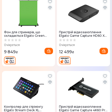
Фон для стримерів, що
Пристрій відеозахоплення
складається Elgato Green
Elgato Game Capture HD60 X
Screen (10GAF9901)
(10GBE9901)
Очікується
Очікується
9 849
12 499
₴
₴
Контролер для стрімінгу
Пристрій відеозахоплення
Elgato Stream Deck XL
Elgato Game Capture 4K60 Pro