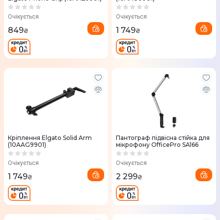
Очікується
Очікується
849
1 749
₴
₴
Кріплення Elgato Solid Arm
Пантограф підвісна стійка для
(10AAG9901)
мікрофону OfficePro SA166
Очікується
Очікується
1 749
2 299
₴
₴