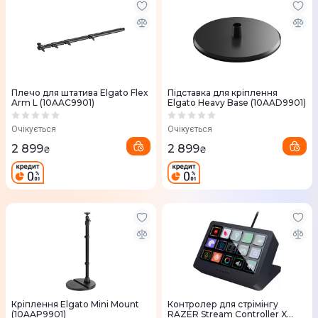
Плечо для штатива Elgato Flex
Підставка для кріплення
Arm L (10AAC9901)
Elgato Heavy Base (10AAD9901)
Очікується
Очікується
2 899
2 899
₴
₴
Кріплення Elgato Mini Mount
Контролер для стрімінгу
(10AAP9901)
RAZER Stream Controller X