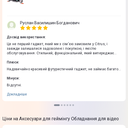
Руслан Василишин Богданович
Досвід використання
:
Це не перший гаджет, який ми з сім'єю замовили у Citrus, і
завжди залишалися задоволені і покупкою, і якістю
обслуговування. Стильний, функціональний, який випереджає
час, додає інтер'єру нових барв.
Плюси
:
Надзвичайно красивий футуристичний гаджет, не займає багато
місця, та вписується в сучасний інтер'єр.
Мінуси
:
Відсутні.
Докладніше
Ціни на Аксесуари для геймінгу Обладнання для відео