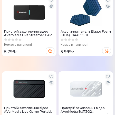
Пристрій захоплення відео
Акустична панель Elgato Foam
AVerMedia Live Streamer CAP
(Blue) 10AAL9901
4K BU113 (61BU113000AM)
Немає в наявності
Немає в наявності
5 799
5 999
₴
₴
Пристрій захоплення відео
Пристрій захоплення відео
AVerMedia Live Game Portable
AVerMedia BU113G2