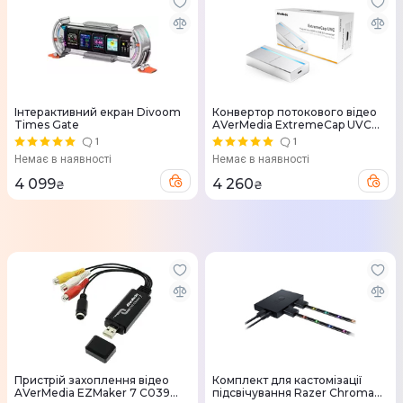
Інтерактивний екран Divoom
Конвертор потокового відео
Times Gate
AVerMedia ExtremeCap UVC
BU110 Silver
1
1
Немає в наявності
Немає в наявності
4 099
4 260
₴
₴
Пристрій захоплення відео
Комплект для кастомізації
AVerMedia EZMaker 7 C039
підсвічування Razer Chroma