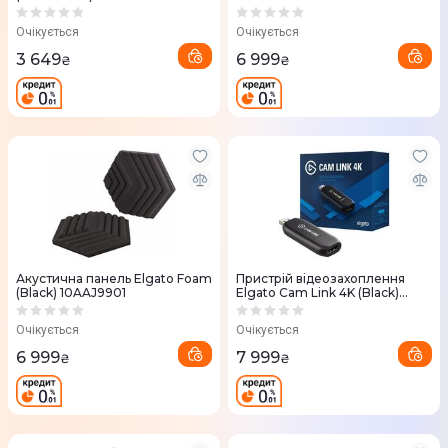
(RZ20-04790100-R3M1)
Очікується
Очікується
3 649
6 999
₴
₴
Акустична панель Elgato Foam
Пристрій відеозахоплення
(Black) 10AAJ9901
Elgato Cam Link 4K (Black)
10GAM9901
Очікується
Очікується
6 999
7 999
₴
₴