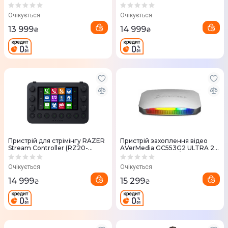
(10GAT9901)
MK.2 (10GAS9901)
Очікується
Очікується
13 999
14 999
₴
₴
Пристрій для стрімінгу RAZER
Пристрій захоплення відео
Stream Controller (RZ20-
AVerMedia GC553G2 ULTRA 21
04350100-R3M1)
RGB (2160p144 PT / 2160p60
REC) білий (61GC553G20BW)
Очікується
Очікується
14 999
15 299
₴
₴