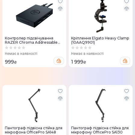
Контролер підсвічування
Кріплення Elgato Heavy Clamp
RAZER Chroma Addressable
(10AAQ9901)
RGB Controller (Black) RZ34-
02140600-R3
Немає в наявності
Немає в наявності
999
1 999
₴
₴
Пантограф підвісна стійка для
Пантограф підвісна стійка для
мікрофона OfficePro SA148
мікрофону OfficePro SA130