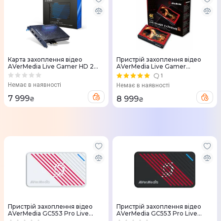
Карта захоплення відео
Пристрій захоплення відео
AVerMedia Live Gamer HD 2
AVerMedia Live Gamer
GC570 Black
Extreme 2 GC551 Black
1
Немає в наявності
Немає в наявності
7 999
8 999
₴
₴
Пристрій захоплення відео
Пристрій захоплення відео
AVerMedia GC553 Pro Live
AVerMedia GC553 Pro Live
Gamer ULTRA S білий
Gamer ULTRA S чорний