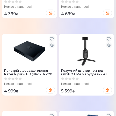
(61C039XX00BH)
Hardware Development Kit
(Black) RZ34-02140300-R3
Немає в наявності
Немає в наявності
4 399
4 699
₴
₴
Пристрій відеозахоплення
Розумний штатив-трипод
Razer Ripsaw HD (Black) RZ20-
OBSBOT Me з вбудованим II
02850100-R3M1
(OBSBOT-ME)
Немає в наявності
Немає в наявності
4 999
5 399
₴
₴