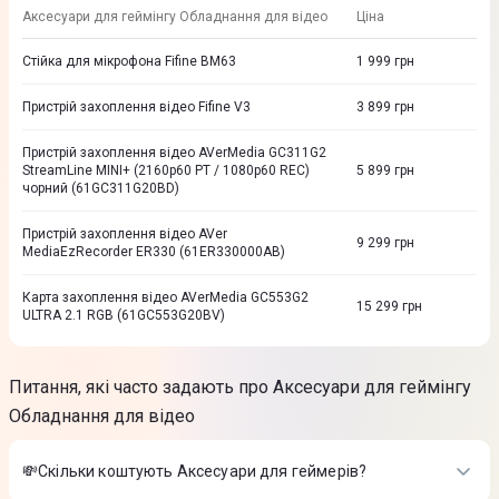
Аксесуари для геймінгу Обладнання для відео
Ціна
Стійка для мікрофона Fifine BM63
1 999
грн
Пристрій захоплення відео Fifine V3
3 899
грн
Пристрій захоплення відео AVerMedia GC311G2
StreamLine MINI+ (2160p60 PT / 1080p60 REC)
5 899
грн
чорний (61GC311G20BD)
Пристрій захоплення відео AVer
9 299
грн
MediaEzRecorder ER330 (61ER330000AB)
Карта захоплення відео AVerMedia GC553G2
15 299
грн
ULTRA 2.1 RGB (61GC553G20BV)
Питання, які часто задають про Аксесуари для геймінгу
Обладнання для відео
💸Скільки коштують Аксесуари для геймерів?