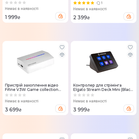
1
Немає в наявності
Немає в наявності
1 999
2 399
₴
₴
Пристрій захоплення відео
Контролер для стрімінга
Fifine V3W Game collection
Elgato Stream Deck Mini (Black)
card white
10GAI9901
Немає в наявності
Немає в наявності
3 699
3 999
₴
₴