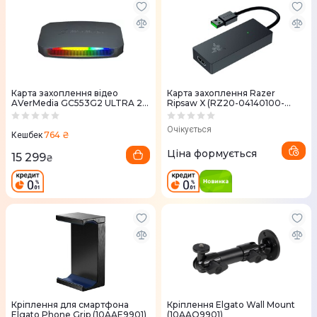
Карта захоплення відео
Карта захоплення Razer
AVerMedia GC553G2 ULTRA 2.1
Ripsaw X (RZ20-04140100-
RGB (61GC553G20BV)
R3M1)
Очікується
764 ₴
Кешбек
Ціна формується
15 299
₴
Кріплення для смартфона
Кріплення Elgato Wall Mount
Elgato Phone Grip (10AAE9901)
(10AAO9901)