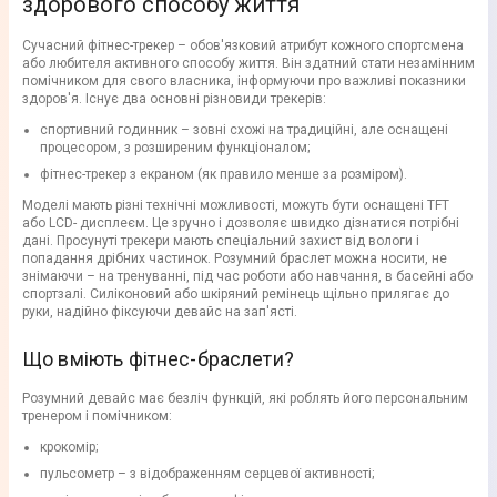
здорового способу життя
Сучасний фітнес-трекер – обов'язковий атрибут кожного спортсмена
або любителя активного способу життя. Він здатний стати незамінним
помічником для свого власника, інформуючи про важливі показники
здоров'я. Існує два основні різновиди трекерів:
спортивний годинник – зовні схожі на традиційні, але оснащені
процесором, з розширеним функціоналом;
фітнес-трекер з екраном (як правило менше за розміром).
Моделі мають різні технічні можливості, можуть бути оснащені TFT
або LCD- дисплеєм. Це зручно і дозволяє швидко дізнатися потрібні
дані. Просунуті трекери мають спеціальний захист від вологи і
попадання дрібних частинок. Розумний браслет можна носити, не
знімаючи – на тренуванні, під час роботи або навчання, в басейні або
спортзалі. Силіконовий або шкіряний ремінець щільно прилягає до
руки, надійно фіксуючи девайс на зап'ясті.
Що вміють фітнес-браслети?
Розумний девайс має безліч функцій, які роблять його персональним
тренером і помічником:
крокомір;
пульсометр – з відображенням серцевої активності;