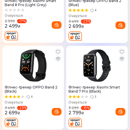
Фітнес-трекер Xiaomi Smart
Фітнес-трекер OPPO Band 2
Band 8 Pro (Light Grey)
(Blue)
4
Очікується
Очікується
-
17
%
2 999
-
23
%
3 499
2 499
2 699
₴
₴
Фітнес-трекер OPPO Band 2
Фітнес-трекер Xiaomi Smart
(Black)
Band 7 Pro (Black)
4
3
Очікується
Очікується
-
23
%
-
15
%
3 499
3 299
2 699
2 799
₴
₴