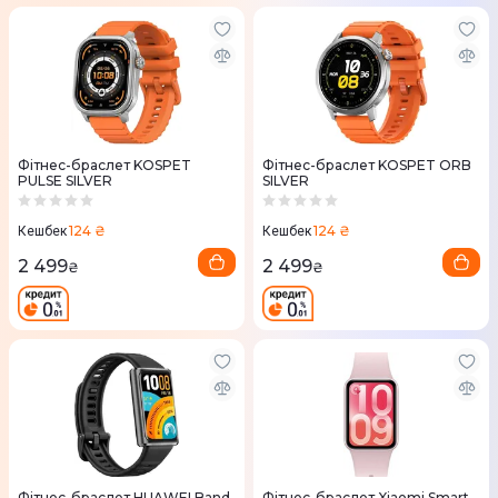
Фітнес-браслет KOSPET
Фітнес-браслет KOSPET ORB
PULSE SILVER
SILVER
124 ₴
124 ₴
Кешбек
Кешбек
2 499
2 499
₴
₴
Фітнес-браслет HUAWEI Band
Фітнес-браслет Xiaomi Smart