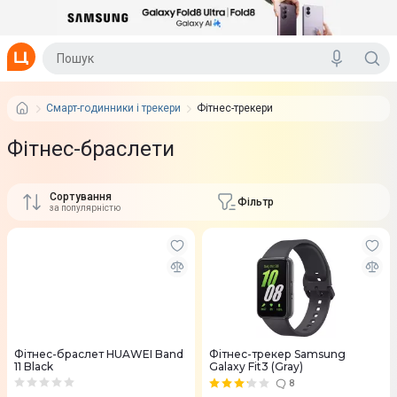
Смарт-годинники і трекери
Фітнес-трекери
Фітнес-браслети
Сортування
Фільтр
за популярністю
Фітнес-браслет HUAWEI Band
Фітнес-трекер Samsung
11 Black
Galaxy Fit3 (Gray)
8