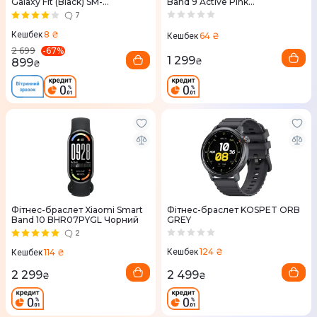
Galaxy Fit (Black) SM-
Band 9 Active Pink
R370NZKASEK
(BHR9917GL)
7
8 ₴
Кешбек
64 ₴
Кешбек
-
67
%
2 699
1 299
899
₴
₴
Фітнес-браслет Xiaomi Smart
Фітнес-браслет KOSPET ORB
Band 10 BHR07PYGL Чорний
GREY
2
124 ₴
114 ₴
Кешбек
Кешбек
2 499
2 299
₴
₴