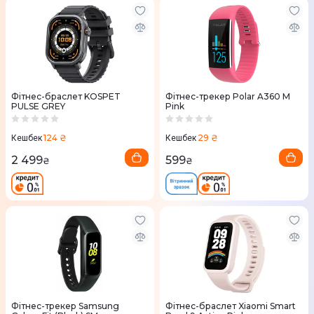
Фітнес-браслет KOSPET
Фітнес-трекер Polar A360 M
PULSE GREY
Pink
124 ₴
29 ₴
Кешбек
Кешбек
2 499
599
₴
₴
Фітнес-трекер Samsung
Фітнес-браслет Xiaomi Smart