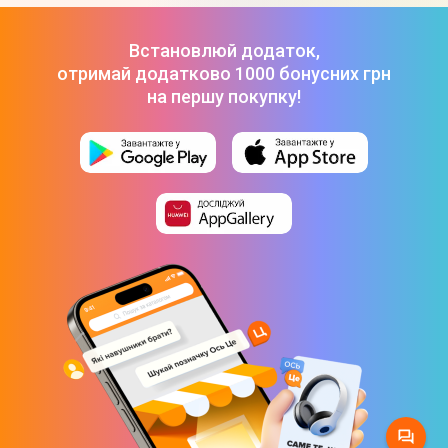
Фітнес-трекер Amazfit Band 7 (Black)
-
1 549 ₴
Фітнес-трекер Xiaomi Mi Smart Band 8 Active Black
-
799 ₴
Встановлюй додаток,
отримай додатково 1000 бонусних грн
на першу покупку!