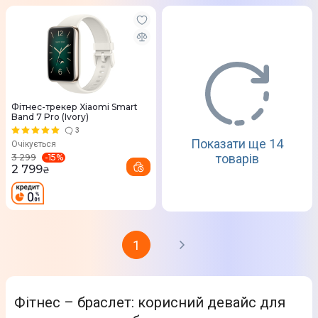
Фітнес-трекер Xiaomi Smart
Band 7 Pro (Ivory)
3
Показати ще 14
Очікується
товарів
-
15
%
3 299
2 799
₴
1
Фітнес – браслет: корисний девайс для