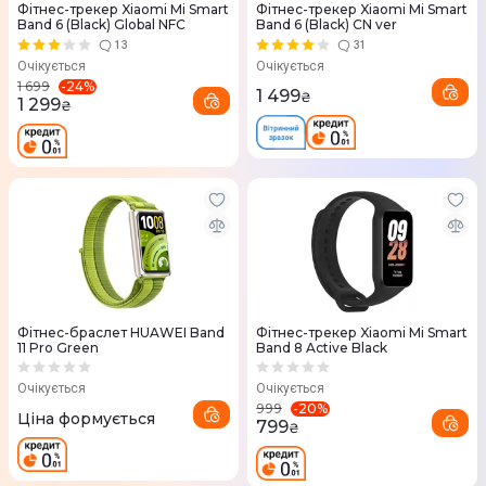
Фітнес-трекер Xiaomi Mi Smart
Фітнес-трекер Xiaomi Mi Smart
Band 6 (Black) Global NFC
Band 6 (Black) CN ver
13
31
Очікується
Очікується
-
24
%
1 699
1 499
₴
1 299
₴
Фітнес-браслет HUAWEI Band
Фітнес-трекер Xiaomi Mi Smart
11 Pro Green
Band 8 Active Black
Очікується
Очікується
-
20
%
999
Ціна формується
799
₴