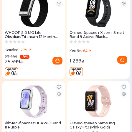
WHOOP 5.0 MG Life
Фітнес-браслет Xiaomi Smart
Obsidian/Titanium 12 Month
Band 9 Active Black
Membership
(BHR9444GL)
1 279 ₴
Кешбек
64 ₴
Кешбек
-
9
%
27 999
1 299
25 599
₴
₴
Фітнес-браслет HUAWEI Band
Фітнес-трекер Samsung
11 Purple
Galaxy Fit3 (Pink Gold)