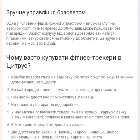
Зручне управління браслетом
Одна з головних фішок кожного пристрою – високий ступінь
автономності. Фітнес-трекер до 30-40 днів може працювати без
підзарядки. Захист корпусу від вологи дозволяє займатися
плаванням, занурюватися на глибину до 50 метрів. Це зручно в
басейні, на морі або в душі.
Чому варто купувати фітнес-трекери в
Цитрус?
Кешбек повертається на ваш рахунок після покупок, акції та знижки
допомагають заощадити.
На сайті представлена ​​актуальна інформація про гаджети.
При необхідності вас проконсультує фахівець.
На гаджети діє гарантія від виробника.
У нас можна оплачувати товари, як вам зручно – карткою банку
Visa / MasterCard, готівкою в магазинах або післяплатою на пошті.
Є можливість придбати девайс в кредит.
Діє доставка по Україні в Чернівці, Херсон, Вінницю, Дніпро,
Миколаїв, Львів, Луцьк, Полтаву, Харків і інші міста.