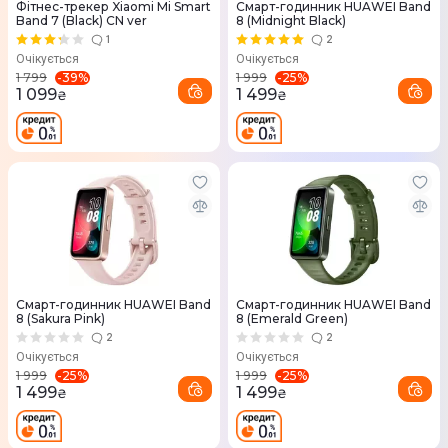
Фітнес-трекер Xiaomi Mi Smart
Смарт-годинник HUAWEI Band
Band 7 (Black) CN ver
8 (Midnight Black)
1
2
Очікується
Очікується
-
39
%
-
25
%
1 799
1 999
1 099
1 499
₴
₴
Смарт-годинник HUAWEI Band
Смарт-годинник HUAWEI Band
8 (Sakura Pink)
8 (Emerald Green)
2
2
Очікується
Очікується
-
25
%
-
25
%
1 999
1 999
1 499
1 499
₴
₴