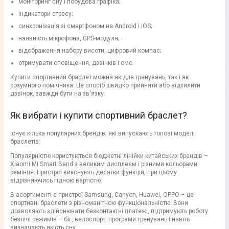
моніторинг сну і побудова графіка;
індикатори стресу;
синхронізація зі смартфоном на Android і iOS;
наявність мікрофона, GPS-модуля;
відображення набору висоти, цифровий компас;
отримувати сповіщення, дзвінків і смс.
Купити спортивний браслет можна як для тренувань, так і як
розумного помічника. Це спосіб швидко прийняти або відхилити
дзвінок, завжди бути на зв'язку.
Як вибрати і купити спортивний браслет?
Існує кілька популярних брендів, які випускають топові моделі
браслетів:
Популярністю користуються бюджетні лінійки китайських брендів –
Xiaomi Mi Smart Band з великим дисплеєм і різними кольорами
ремінця. Пристрої виконують десятки функцій, при цьому
відрізняючись гідною вартістю.
В асортименті є пристрої Samsung, Canyon, Huawei, OPPO – це
спортивні браслети з різноманітною функціональністю. Вони
дозволяють здійснювати безконтактні платежі, підтримують роботу
безлічі режимів – біг, велоспорт, програми тренувань і навіть
визначають якість сну.