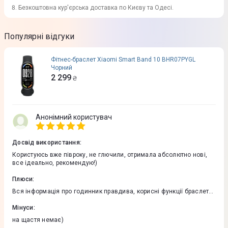
Безкоштовна кур'єрська доставка по Києву та Одесі.
Популярні відгуки
Фітнес-браслет Xiaomi Smart Band 10 BHR07PYGL
Чорний
2 299
₴
Анонімний користувач
Досвід використання
:
Користуюсь вже півроку, не глючили, отримала абсолютно нові,
все ідеально, рекомендую!)
Плюси
:
Вся інформація про годинник правдива, корисні функції браслета,
та будильник є))
Мінуси
:
на щастя немає)