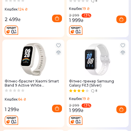
8
19 ₴
Кешбек
124 ₴
Кешбек
-
13
%
2 299
2 499
₴
1 999
₴
Фітнес-браслет Xiaomi Smart
Фітнес-трекер Samsung
Band 9 Active White
Galaxy Fit3 (Silver)
(BHR9441GL)
8
19 ₴
Кешбек
64 ₴
Кешбек
-
13
%
2 299
1 299
₴
1 999
₴