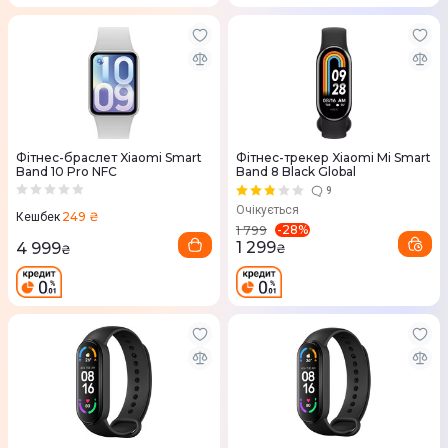
Фітнес-браслет Xiaomi Smart
Фітнес-трекер Xiaomi Mi Smart
Band 10 Pro NFC
Band 8 Black Global
9
Очікується
249 ₴
Кешбек
-
28
%
1 799
1 299
4 999
₴
₴