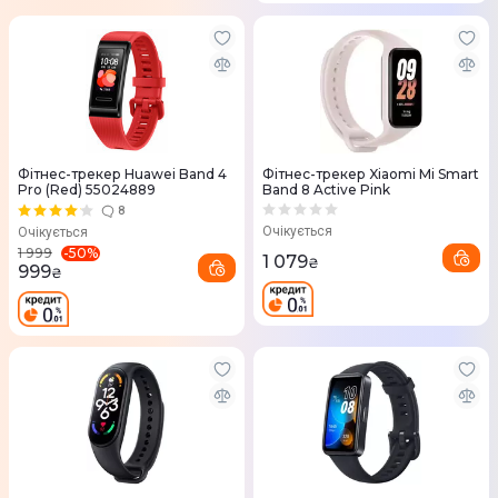
Фітнес-трекер Huawei Band 4
Фітнес-трекер Xiaomi Mi Smart
Pro (Red) 55024889
Band 8 Active Pink
8
Очікується
Очікується
-
50
%
1 999
1 079
₴
999
₴