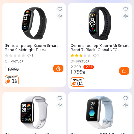
Фітнес-трекер Xiaomi Smart
Фітнес-трекер Xiaomi Mi Smart
Band 9 Midnight Black
Band 7 (Black) Global NFC
(BHR8337GL)
1
1
Очікується
Очікується
-
22
%
2 299
1 699
₴
1 799
₴