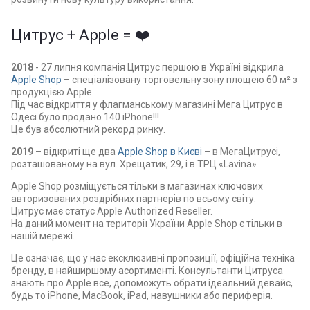
Цитрус + Apple = ❤️
2018
- 27 липня компанія Цитрус першою в Україні відкрила
Apple Shop
– спеціалізовану торговельну зону площею 60 м² з
продукцією Apple.
Під час відкриття у флагманському магазині Мега Цитрус в
Одесі було продано 140 iPhone!!!
Це був абсолютний рекорд ринку.
2019
– відкриті ще два
Apple Shop в Києві
– в МегаЦитрусі,
розташованому на вул. Хрещатик, 29, і в ТРЦ «Lavina»
Apple Shop розміщується тільки в магазинах ключових
авторизованих роздрібних партнерів по всьому світу.
Цитрус має статус Apple Authorized Reseller.
На даний момент на території України Apple Shop є тільки в
нашій мережі.
Це означає, що у нас ексклюзивні пропозиції, офіційна техніка
бренду, в найширшому асортименті. Консультанти Цитруса
знають про Apple все, допоможуть обрати ідеальний девайс,
будь то iPhone, MacBook, iPad, навушники або периферія.