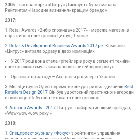
2005
: Торгова марка «Цитрус Дискаунт» була визнана
Рейтингом «Народне визнання» кращим брендом.
2017
:
1. Retail Awards «Вибір споживача 2017» - мережа магазинів
портативної електроніки Цитрус, 1 місце.
2.
Retail & Development Business Awards 2017 рік.
Компанія
«Цитрус» виграла одразу в двох номінаціях:
У 2017 році вона стала «рітейлерів року в сегменті техніки і
електроніки» і «мультиканального ритейлером року»
Організатор заходу – Асоціація рітейлерів України.
3. МегаЦитрус в Одесі переміг в конкурсі ритейл-дизайнів
Best
Retailers Design 2017.
Він був удостоєний престижної нагороди
в номінації «Побутова техніка та електроніка»
4.
Arricano Awards - 2017
. Цитрус - найкреативніший орендар,
«Wow-wow-wow року!»
2018
:
1.
Спецпроект журналу «Фокус»
з рейтингом управління
корпоративною репутацією «Репутаційні активісти».