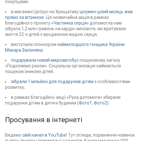
покупцями:
в магазині Цитрус на Хрещатику
шоумен цілий місяць жив
прямо за вітриною.
Ця незвичайна акція в рамках
благодійного проекту
«Частинка серця»
допомогла нам
зібрати 1,2 млн гривень на кардіо-імпланти, які врятували
життя 22-х дітей з вродженою вадою серця;
виступали спонсором
наймолодшого гонщика України
Макара Залізняка
;
подарували новий мікроавтобус
пошуковому загону
«Подолаємо разом». Соціальна організація займається
пошуком зниклих дітей;
зібрали 1 мільйон для подарунків дітям
з особливостями
розвитку;
в рамках благодійної акції «Рука допомоги» збирали
подарунки дітям в дитячі будинки (
Фото1
;
Фото2
).
Просування в інтернеті
Ведемо
свій канал в YouTube
! Тут огляди, порівняння новинок
зі світу техніки і презентації гаджетів. Канал має понад 500