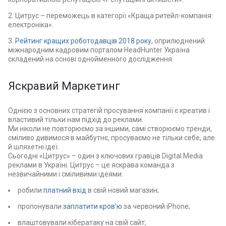
2. Цитрус – переможець в категорії «Краща ритейл-компанія:
електроніка».
3.
Рейтинг кращих роботодавців 2018 року,
оприлюднений
міжнародним кадровим порталом HeadHunter Україна
складений на основі однойменного дослідження.
Яскравий Маркетинг
Однією з основних стратегій просування компанії є креатив і
властивий тільки нам підхід до реклами.
Ми ніколи не повторюємо за іншими, самі створюємо тренди,
сміливо дивимося в майбутнє, просуваємо не тільки себе, але
й шляхетні ідеї.
Сьогодні «Цитрус» – один з ключових гравців Digital Media
реклами в Україні. Цитрус – це яскрава команда з
незвичайними і сміливими ідеями:
робили
платний вхід
в свій новий магазин;
пропонували
заплатити кров'ю
за червоний iPhone;
влаштовували кібератаку на свій сайт;