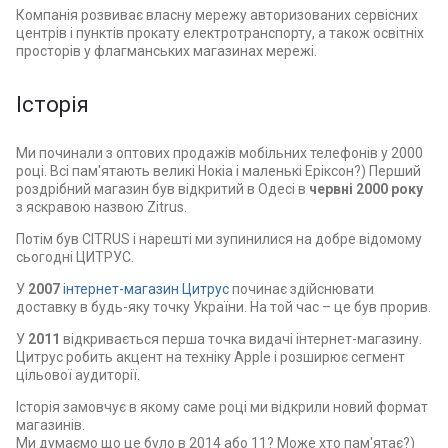
Компанія розвиває власну мережу авторизованих сервісних
центрів і пунктів прокату електротранспорту, а також освітніх
просторів у флагманських магазинах мережі.
Історія
Ми починали з оптових продажів мобільних телефонів у 2000
році. Всі пам'ятають великі Нокіа і маленькі Еріксон?) Перший
роздрібний магазин був відкритий в Одесі в
червні 2000 року
з яскравою назвою Zitrus.
Потім був CITRUS і нарешті ми зупинилися на добре відомому
сьогодні ЦИТРУС.
У
2007
інтернет-магазин Цитрус
починає здійснювати
доставку в будь-яку точку України. На той час – це був прорив.
У
2011
відкривається перша точка видачі інтернет-магазину.
Цитрус робить акцент на техніку Apple і розширює сегмент
цільової аудиторії.
Історія замовчує в якому саме році ми відкрили новий формат
магазинів.
Ми думаємо що це було в 2014 або 11? Може хто пам'ятає?)