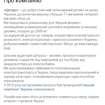
Про компанію
«Цитрус»
– це добре помітний і впізнаваний ритейл на ринку
України, що включає мережу з більше 71 магазинів і інтернет-
магазин citrus.ua.
Ми працюємо в унікальному для України форматі
інноваційних розважальних центрів в яскравому сучасному
дизайні, площею до 2000 м².
Це відкритий доступ до товарів, інтерактивні зони віртуальної
реальності, електротранспорт і пристрої розумного будинку,
доброзичливий і грамотний персонал. Місце, де вам завжди
раді.
Цільова аудиторія Цитруса – активні, просунуті користувачі
девайсів і гаджетів: від навушників до ноутбуків, від
квадрокоптера до електробайка.
Ми цілеспрямовано займаємося популяризацією
електротранспорту в Україні, перші виділили персональний в
окрему категорію і познайомили українців з цим способом
пересування.
У 2016 році за підтримки Цитруса був проведений
перший
чемпіонат України з моноколеса
.
Онлайн магазин citrus.ua впевнено тримається серед лідерів
інтернет-торгівлі в Україні.