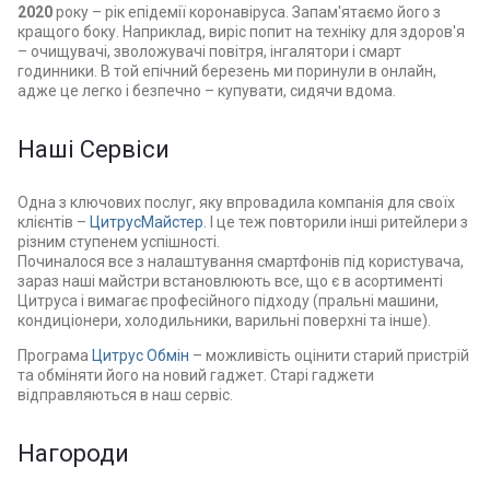
2020
року – рік епідемії коронавіруса. Запам'ятаємо його з
кращого боку. Наприклад, виріс попит на техніку для здоров'я
– очищувачі, зволожувачі повітря, інгалятори і смарт
годинники. В той епічний березень ми поринули в онлайн,
адже це легко і безпечно – купувати, сидячи вдома.
Наші Сервіси
Одна з ключових послуг, яку впровадила компанія для своїх
клієнтів –
ЦитрусМайстер
. І це теж повторили інші ритейлери з
різним ступенем успішності.
Починалося все з налаштування смартфонів під користувача,
зараз наші майстри встановлюють все, що є в асортименті
Цитруса і вимагає професійного підходу (пральні машини,
кондиціонери, холодильники, варильні поверхні та інше).
Програма
Цитрус Обмін
– можливість оцінити старий пристрій
та обміняти його на новий гаджет. Старі гаджети
відправляються в наш сервіс.
Нагороди