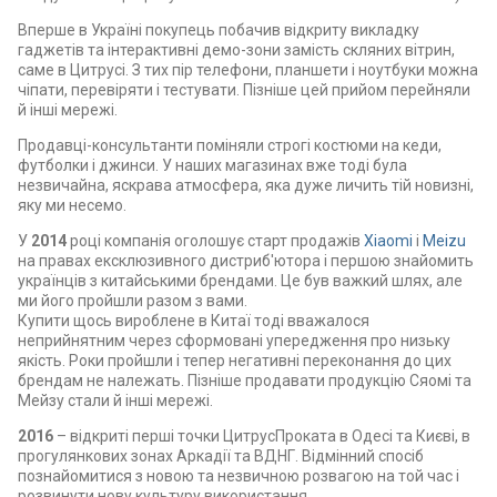
Вперше в Україні покупець побачив відкриту викладку
гаджетів та інтерактивні демо-зони замість скляних вітрин,
саме в Цитрусі. З тих пір телефони, планшети і ноутбуки можна
чіпати, перевіряти і тестувати. Пізніше цей прийом перейняли
й інші мережі.
Продавці-консультанти поміняли строгі костюми на кеди,
футболки і джинси. У наших магазинах вже тоді була
незвичайна, яскрава атмосфера, яка дуже личить тій новизні,
яку ми несемо.
У
2014
році компанія оголошує старт продажів
Xiaomi
і
Meizu
на правах ексклюзивного дистриб'ютора і першою знайомить
українців з китайськими брендами. Це був важкий шлях, але
ми його пройшли разом з вами.
Купити щось вироблене в Китаї тоді вважалося
неприйнятним через сформовані упередження про низьку
якість. Роки пройшли і тепер негативні переконання до цих
брендам не належать. Пізніше продавати продукцію Сяомі та
Мейзу стали й інші мережі.
2016
– відкриті перші точки ЦитрусПроката в Одесі та Києві, в
прогулянкових зонах Аркадії та ВДНГ. Відмінний спосіб
познайомитися з новою та незвичною розвагою на той час і
розвинути нову культуру використання.