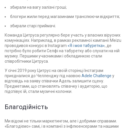
збирали на вагу залізні гроші;
блогери жили перед магазинами транслюючи відкриття;
збирали старі приймачі.
Команда Цитруса регулярно бере участь у власних вірусних
комунікаціях. Наприклад, в рамках рекламної кампанії Meizu
проводився конкурс в Instagram
«Я і моя табуретка»
, де
потрібно було робити Селфі на табуретку або слухати на ній
музику. Першими учасниками і обкладинкою стали
співробітники Цитруса.
У січні 2019 року Цитрус на своїй сторінці Інстаграм
приєдналися до Челленджу під назвою
Adele Challenge
у
відповідь на заяву співачки Адель залишити сцену.
Предметами, що становлять співачку і аудиторію, що
підспівує їй, стали музичні колонки.
Благодійність
Ми відомі не тільки маркетингом, але і добрими справами.
«Благодіємо» самі, і в компанії з інфлюенсерами та нашими