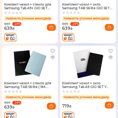
Комлект чехол + стекло для
Комплект чохол + скло
Samsung Tab A9+ GIO SET
Samsung TAB S6 lite GIO SET
Уellow
Yellow (SM-P615/SM-P610)
Наявність уточнює менеджер
Наявність уточнює менеджер
-
26
%
-
26
%
869
869
639
639
₴
₴
Комлект чехол + стекло для
Комплект чохол + скло
Samsung TAB S6 lite ( SM-
Samsung Tab A9 GIO SET Y
P615/SM-P610) GIO SET SKY
Fold Acrylic (Black)
BLUE
Наявність уточнює менеджер
Наявність уточнює менеджер
-
26
%
869
719
₴
639
₴