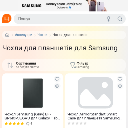
Аксесуари
Чохли
Чохли для планшетів
Чохли для планшетів для Samsung
Сортування
Фільтр
за популярністю
Samsung
Чохол Samsung (Gray) EF-
Чохол ArmorStandart Smart
BP610PJEGRU для Galaxy Tab
Case для планшета Samsung
S6 lite
Galaxy Tab A9 Black
4
(ARM70988)