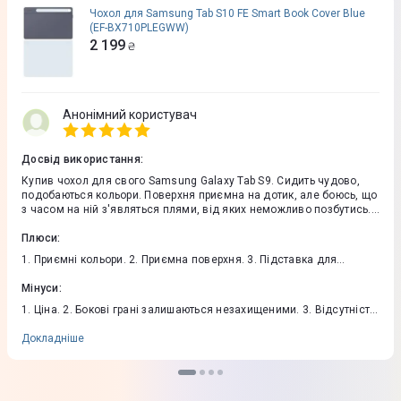
Чохол для Samsung Tab S10 FE Smart Book Cover Blue
(EF-BX710PLEGWW)
2 199
₴
Анонімний користувач
Досвід використання
:
Купив чохол для свого Samsung Galaxy Tab S9. Сидить чудово,
подобаються кольори. Поверхня приємна на дотик, але боюсь, що
з часом на ній з'являться плями, від яких неможливо позбутись.
Чохол захищає камеру і стилус, але бокові грані залишаються
повністю відкритими. Чохол складається з двох панелей, які
Плюси
:
міцно тримаються на магнітах. Одна панель виконує роль
1. Приємні кольори. 2. Приємна поверхня. 3. Підставка для
підставки. Планшет можна ставити у альбомному або
альбомної і портретної орієнтації. 4. Швидке і зручне
портретному форматі. Нажаль, відсутня можливість регулювання
встановлення. 5. Захист камери и стилуса.
Мінуси
:
кута нахилу. Інша панель закриває екран. Її можна розгорнути
назад, що дасть додаткову підтримку підставці у альбомному
1. Ціна. 2. Бокові грані залишаються незахищеними. 3. Відсутність
режимі. Як на мене, ціна завищена, але аналогічних чохлів я не
регулювання кута нахилу підставки. 4. З часом чохол покриється
знайшов.
плямами, яких неможливо позбутись.
Докладніше