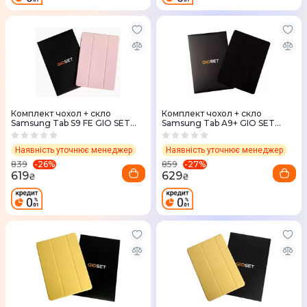
Комплект чохол + скло
Комплект чохол + скло
Samsung Tab S9 FE GIO SET
Samsung Tab A9+ GIO SET
(Pink Sand)
(Black)
Наявність уточнює менеджер
Наявність уточнює менеджер
-
26
%
-
27
%
839
859
619
629
₴
₴