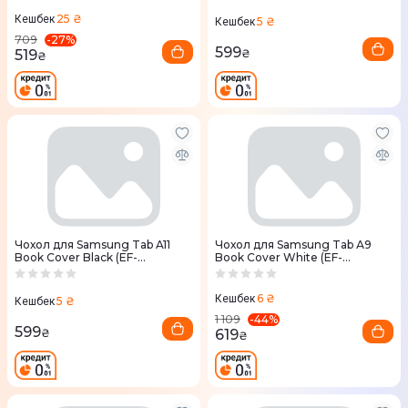
25 ₴
Кешбек
5 ₴
Кешбек
-
27
%
709
599
519
₴
₴
Чохол для Samsung Tab A11
Чохол для Samsung Tab А9
Book Cover Black (EF-
Book Cover White (EF-
BX130PBEGWW)
BX110TWEGWW)
6 ₴
Кешбек
5 ₴
Кешбек
-
44
%
1 109
599
619
₴
₴