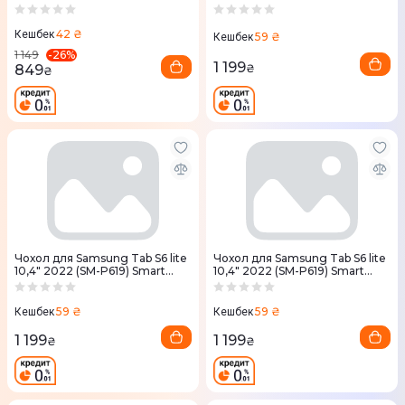
(P610/P613/P615/P619) black
Cover (blue)
42 ₴
Кешбек
59 ₴
Кешбек
-
26
%
1 149
1 199
849
₴
₴
Чохол для Samsung Tab S6 lite
Чохол для Samsung Tab S6 lite
10,4" 2022 (SM-P619) Smart
10,4" 2022 (SM-P619) Smart
Cover (black)
Cover (light purple)
59 ₴
59 ₴
Кешбек
Кешбек
1 199
1 199
₴
₴