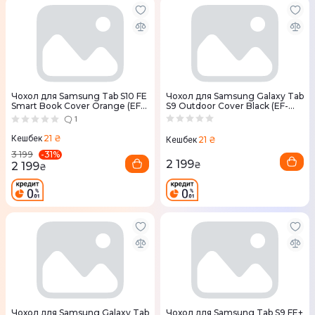
Чохол для Samsung Tab S10 FE
Чохол для Samsung Galaxy Tab
Smart Book Cover Orange (EF-
S9 Outdoor Cover Black (EF-
BX710POEGWW)
RX710CBEGWW)
1
21 ₴
Кешбек
21 ₴
Кешбек
-
31
%
3 199
2 199
2 199
₴
₴
Чохол для Samsung Galaxy Tab
Чохол для Samsung Tab S9 FE+