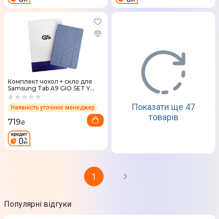
Комплект чохол + скло для
Samsung Tab A9 GIO SET Y
Fold Acrylic (Alaskan Blue)
Показати ще 47
Наявність уточнює менеджер
товарів
719
₴
1
Популярні відгуки