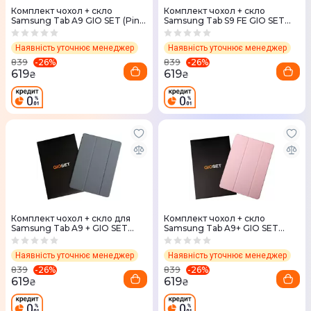
Комплект чохол + скло
Комплект чохол + скло
Samsung Tab A9 GIO SET (Pink
Samsung Tab S9 FE GIO SET
Sand)
(Black)
Наявність уточнює менеджер
Наявність уточнює менеджер
-
26
%
-
26
%
839
839
619
619
₴
₴
Комплект чохол + скло для
Комплект чохол + скло
Samsung Tab A9 + GIO SET
Samsung Tab A9+ GIO SET
(Alaskan Blue)
(Pink Sand)
Наявність уточнює менеджер
Наявність уточнює менеджер
-
26
%
-
26
%
839
839
619
619
₴
₴