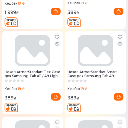
19 ₴
19 ₴
Кешбек
Кешбек
389
1 999
₴
₴
Чохол ArmorStandart Flex Case
Чехол ArmorStandart Smart
для Samsung Tab A11 / A9 Light
Case для Samsung Tab A9
blue (ARM84440)
Lavender (ARM74492)
19 ₴
19 ₴
Кешбек
Кешбек
389
389
₴
₴