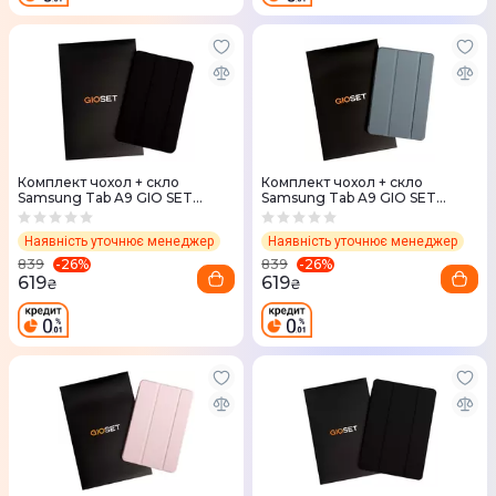
Комплект чохол + скло
Комплект чохол + скло
Samsung Tab A9 GIO SET
Samsung Tab A9 GIO SET
(Black)
(Alaskan Blue)
Наявність уточнює менеджер
Наявність уточнює менеджер
-
26
%
-
26
%
839
839
619
619
₴
₴