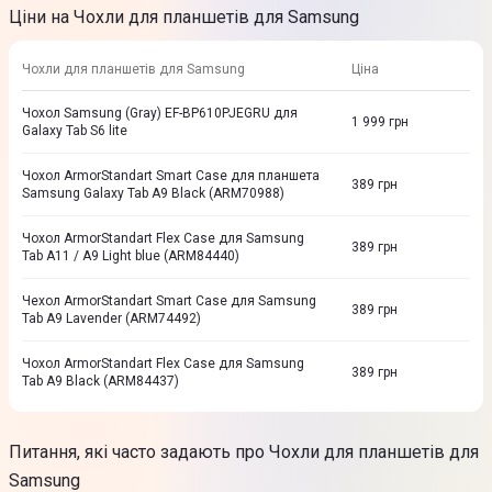
Ціни на Чохли для планшетів для Samsung
Чохли для планшетів для Samsung
Ціна
Чохол Samsung (Gray) EF-BP610PJEGRU для
1 999
грн
Galaxy Tab S6 lite
Чохол ArmorStandart Smart Case для планшета
389
грн
Samsung Galaxy Tab A9 Black (ARM70988)
Чохол ArmorStandart Flex Case для Samsung
389
грн
Tab A11 / A9 Light blue (ARM84440)
Чехол ArmorStandart Smart Case для Samsung
389
грн
Tab A9 Lavender (ARM74492)
Чохол ArmorStandart Flex Case для Samsung
389
грн
Tab A9 Black (ARM84437)
Питання, які часто задають про Чохли для планшетів для
Samsung