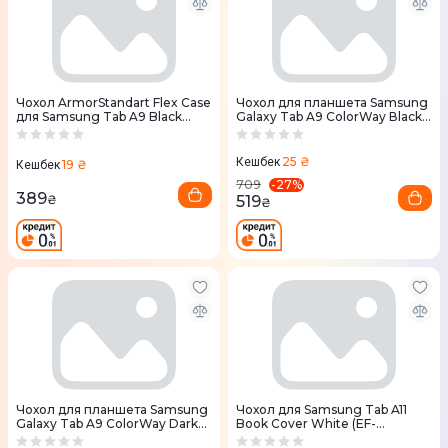
Чохол ArmorStandart Flex Case
Чохол для планшета Samsung
для Samsung Tab A9 Black
Galaxy Tab A9 ColorWay Вlack
(ARM84437)
(CW-CTSGT110-BK)
25 ₴
Кешбек
19 ₴
Кешбек
-
27
%
709
389
519
₴
₴
Чохол для планшета Samsung
Чохол для Samsung Tab A11
Galaxy Tab A9 ColorWay Dark
Book Cover White (EF-
Blue (CW-CTSGT110-DB)
BX130PWEGWW)