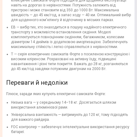
електричні самокати Форте підходять для щоденної експлуатації
навіть на дорогах із нерівностями. Потужність залежить від
пристрою і може становити від 350 до 1000 Вт. Максимальна
швидкість — до 45 км/год, а запас ходу — 40 км. Оптимальний вибір
для щоденного ком'ютингу й відпочинку в міських парках.
EB — вибір тих, хто знаходиться в пошуку надійного електричного
транспорту з можливістю встановлення сидіння. Моделі
комплектуються повноцінним сидінням, багажником, колесами
діаметром 14 дюймів із додатковою амортизацією. Забезпечують
максимальну стійкість і легко справляються з нерівностями.
T — серія електричних самокатів Форте з посиленою конструкцією і
високим кліренсом. Розраховані на активну їзду, підвищені
навантаження і різні типи покриття. Важать до 28 кг, розганяються
до 45 км/год завдяки потужним двигунам на 2000 Вт.
Переваги й недоліки
Плюси, заради яких купують електричні самокати Форте:
Низька вага — у середньому 14–18 кг. Досягається шляхом
використання алюмінієвої рами.
Універсальна вантажність — витримують до 120 кг, тому підходять
для важкого райдера.
FOC контролер — забезпечує інтелектуальне використання ресурсу
батареї.