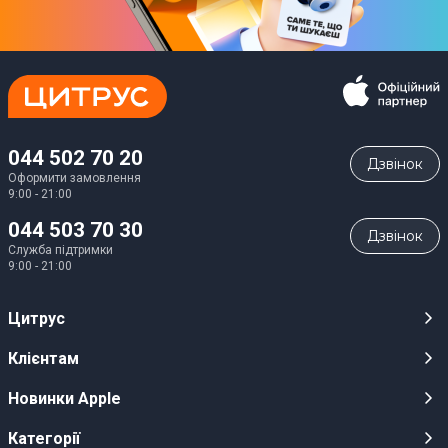
044 502 70 20
Дзвiнок
Оформити замовлення
9:00 - 21:00
044 503 70 30
Дзвiнок
Служба підтримки
9:00 - 21:00
Цитрус
Кар’єра
Клієнтам
Магазини
Публічні оферти
Новинки Apple
Для ЗМІ
Відеоогляди
iPhone 17
Категорії
Оптовим клієнтам