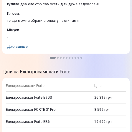
купила два електро самокати діти дуже задоволені
Плюси
:
те що можна обрати в оплату частинами
Мінуси
:
-
Докладніше
Ціни на Електросамокати Forte
Електросамокати Forte
Ціна
Електросамокат Forte E9GS
26 319
грн
Eлектросамокат FORTE S1Pro
8 599
грн
Електросамокат Forte EB6
19 699
грн