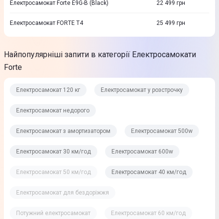
Електросамокат Forte E9G-B (Black)
22 499
грн
Eлектросамокат FORTE T4
25 499
грн
Найпопулярніші запити в категорії Електросамокати
Forte
Електросамокат 120 кг
Електросамокат у розстрочку
Електросамокат недорого
Електросамокат з амортизатором
Електросамокат 500w
Електросамокат 30 км/год
Електросамокат 600w
Електросамокат 50 км/год
Електросамокат 40 км/год
Електросамокат для бездоріжжя
Потужний електросамокат
Електросамокат 60 км/год