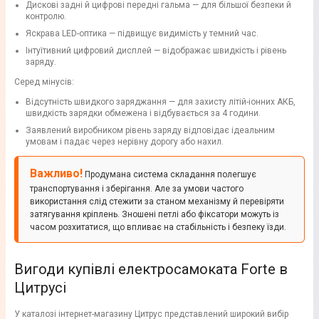
Дискові задні й цифрові передні гальма — для більшої безпеки й
контролю.
Яскрава LED-оптика — підвищує видимість у темний час.
Інтуїтивний цифровий дисплей — відображає швидкість і рівень
заряду.
Серед мінусів:
Відсутність швидкого заряджання — для захисту літій-іонних АКБ,
швидкість зарядки обмежена і відбувається за 4 години.
Заявлений виробником рівень заряду відповідає ідеальним
умовам і падає через нерівну дорогу або нахил.
Важливо!
Продумана система складання полегшує
транспортування і зберігання. Але за умови частого
використання слід стежити за станом механізму й перевіряти
затягування кріплень. Зношені петлі або фіксатори можуть із
часом розхитатися, що впливає на стабільність і безпеку їзди.
Вигоди купівлі електросамоката Forte в
Цитрусі
У каталозі інтернет-магазину Цитрус представлений широкий вибір