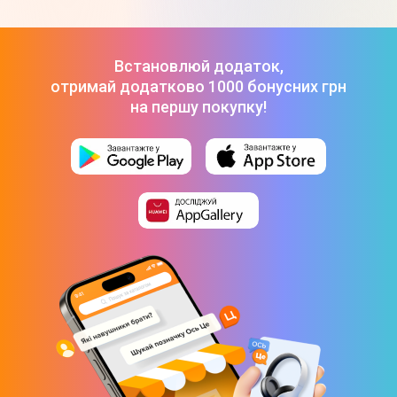
Електросамокат Forte E9GS
-
26 319 ₴
Електросамокат Forte E9G-PRO
-
21 999 ₴
Електросамокат FORTE T4/2
-
30 000 ₴
Встановлюй додаток,
отримай додатково 1000 бонусних грн
на першу покупку!