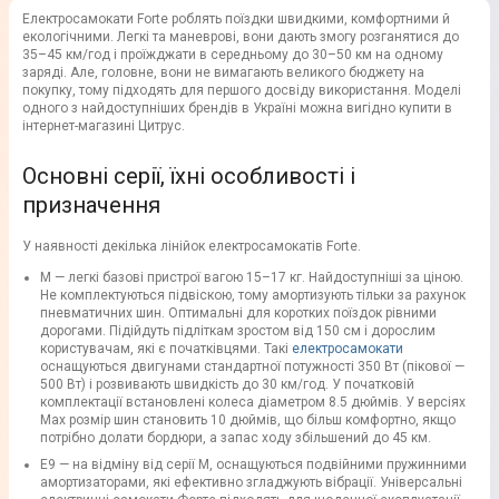
Електросамокати Forte роблять поїздки швидкими, комфортними й
екологічними. Легкі та маневрові, вони дають змогу розганятися до
35–45 км/год і проїжджати в середньому до 30–50 км на одному
заряді. Але, головне, вони не вимагають великого бюджету на
покупку, тому підходять для першого досвіду використання. Моделі
одного з найдоступніших брендів в Україні можна вигідно купити в
інтернет-магазині Цитрус.
Основні серії, їхні особливості і
призначення
У наявності декілька лінійок електросамокатів Forte.
M — легкі базові пристрої вагою 15–17 кг. Найдоступніші за ціною.
Не комплектуються підвіскою, тому амортизують тільки за рахунок
пневматичних шин. Оптимальні для коротких поїздок рівними
дорогами. Підійдуть підліткам зростом від 150 см і дорослим
користувачам, які є початківцями. Такі
електросамокати
оснащуються двигунами стандартної потужності 350 Вт (пікової —
500 Вт) і розвивають швидкість до 30 км/год. У початковій
комплектації встановлені колеса діаметром 8.5 дюймів. У версіях
Max розмір шин становить 10 дюймів, що більш комфортно, якщо
потрібно долати бордюри, а запас ходу збільшений до 45 км.
E9 — на відміну від серії M, оснащуються подвійними пружинними
амортизаторами, які ефективно згладжують вібрації. Універсальні