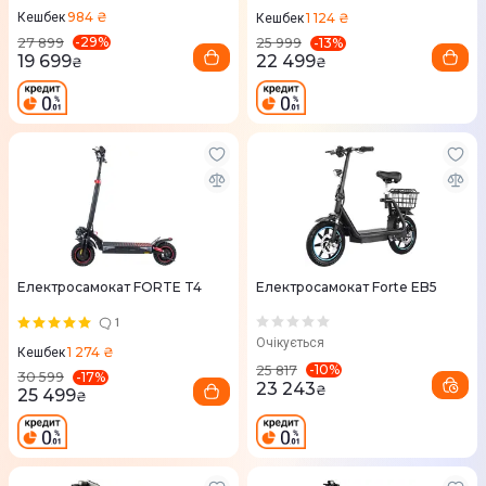
984 ₴
1 124 ₴
Кешбек
Кешбек
-
29
%
-
13
%
27 899
25 999
19 699
22 499
₴
₴
Eлектросамокат FORTE T4
Електросамокат Forte EB5
1
Очікується
1 274 ₴
Кешбек
-
10
%
25 817
-
17
%
30 599
23 243
₴
25 499
₴