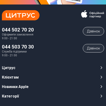
044 502 70 20
Дзвiнок
Оформити замовлення
9:00 - 21:00
044 503 70 30
Дзвiнок
Служба підтримки
9:00 - 21:00
Цитрус
Кар’єра
Клієнтам
Магазини
Публічні оферти
Новинки Apple
Для ЗМІ
Відеоогляди
iPhone 17
Категорії
Оптовим клієнтам
Акції, розіграші, призи
iPhone 17 Pro
Аудіо
Служба підтримки клієнтів