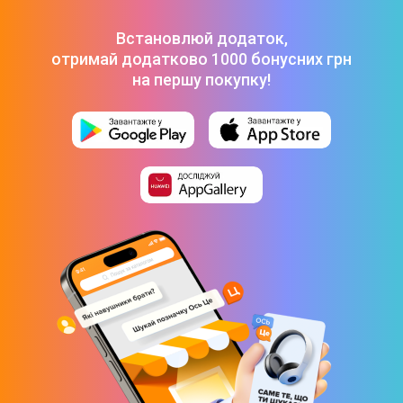
Електроскутер 2E MB5 (Чорний) 1200 Wh
-
57 999 ₴
Електроскутер 2E S90 1200 Wh White (2EESS90)
-
63 999 ₴
Встановлюй додаток,
отримай додатково 1000 бонусних грн
на першу покупку!