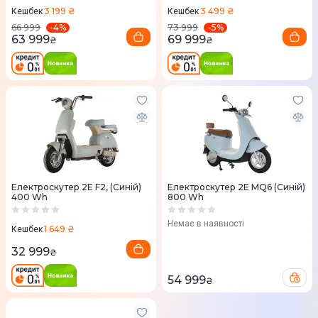
3 199 ₴
3 499 ₴
Кешбек
Кешбек
-
4
%
-
5
%
66 999
73 999
63 999
69 999
₴
₴
Електроскутер 2E F2, (Синій)
Електроскутер 2E MQ6 (Синій)
400 Wh
800 Wh
Немає в наявності
1 649 ₴
Кешбек
32 999
₴
54 999
₴