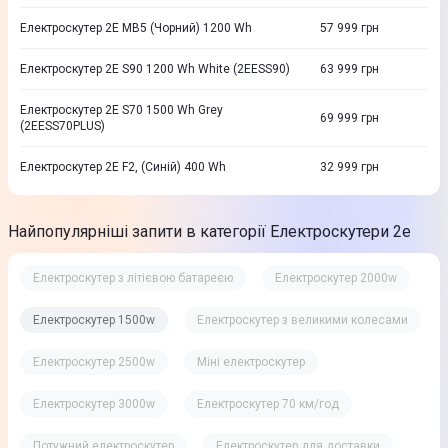
Електроскутер 2E MB5 (Чорний) 1200 Wh
57 999
грн
Електроскутер 2E S90 1200 Wh White (2EESS90)
63 999
грн
Електроскутер 2E S70 1500 Wh Grey
69 999
грн
(2EESS70PLUS)
Електроскутер 2E F2, (Синій) 400 Wh
32 999
грн
Найпопулярніші запити в категорії Електроскутери 2e
Електроскутер з літієвою батареєю
Електроскутер 2000w
Електроскутер 1500w
Електроскутер з великими колесами
Електроскутер 2500w
Міні електроскутер
Електроскутер 3000w
Електроскутер 70 км/год
Потужний електроскутер
Електроскутер для доставки