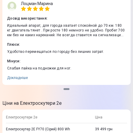
Лоцман Марина
Досвід використання
:
Идеальный апарат, для города хватает спокойной до 70 км. 180
кг двигатель тянет . При росте 180 немного не удобно. Пробег 700
км без ни каких нареканий. Не всегда ставится на сигнализацию.
Заряжается 6-8 часов. В общем количестве 1500-2000 кВт.
Освещение замечательное. Слабая пайка на подножки, нужно
Плюси
:
перепаевать. Из минусов что нет подставки, если проколол
Удобство перемещаться по городу без лишних затрат.
колесо то нужно катить до шиномонтадке. На месте не починить.
Скутер устойчив, наехал на глубокую яму, удержался. Пластик
Мінуси
:
дисплея плохого ккчества, царапается сильно. При покупки
нужно наклеить защитную пленку. Педали там лишние, они роль
Слабая пайка на подножки для ног.
не играют, если сядит акумулятор то далеко на них не поедешь.
Проще катить, чем крутить. Корзина слабая, закрепил стяжками.
Докладніше
На ямах открывается сама по себе. При покупки залевайте сразу
антипрокол!
Ціни на Електроскутери 2e
Електроскутери 2e
Ціна
Електроскутер 2E FY70 (Сірий) 800 Wh
39 499
грн