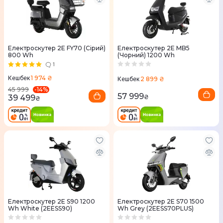
Електроскутер 2E FY70 (Сірий)
Електроскутер 2E MB5
800 Wh
(Чорний) 1200 Wh
1
1 974 ₴
Кешбек
2 899 ₴
Кешбек
-
14
%
45 999
57 999
39 499
₴
₴
Електроскутер 2E S90 1200
Електроскутер 2E S70 1500
Wh White (2EESS90)
Wh Grey (2EESS70PLUS)