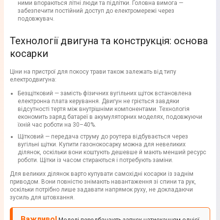
ними впораються літні люди та підлітки. Головна вимога —
забезпечити постійний доступ до електромережі через
подовжувач.
Технології двигуна та конструкція: основа
косарки
Ціни на пристрої для покосу трави також залежать від типу
електродвигуна:
Безщітковий — замість фізичних вугільних щіток встановлена
електронна плата керування. Двигун не гріється завдяки
відсутності тертя між внутрішніми компонентами. Технологія
економить заряд батареї в акумуляторних моделях, подовжуючи
їхній час роботи на 30–40%.
Щітковий — передача струму до роутера відбувається через
вугільні щітки. Купити газонокосарку можна для невеликих
ділянок, оскільки вони коштують дешевше й мають менший ресурс
роботи. Щітки із часом стираються і потребують заміни.
Для великих ділянок варто купувати самохідні косарки із заднім
приводом. Вони повністю знімають навантаження зі спини та рук,
оскільки потрібно лише задавати напрямок руху, не докладаючи
зусиль для штовхання.
Важливо!