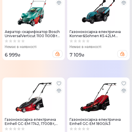
Аератор-скарифікатор Bosch
Газонокосарка електрична
UniversalVerticut 1100 1100Вт
Konner&Sohnen KS 42LM
32см
1800Вт 42см
Немає в наявності
Немає в наявності
6 999
7 109
₴
₴
Газонокосарка електрична
Газонокосарка електрична
Einhell GC-EM 1742, 1700Вт,
Einhell GC-EM 1800/43
42см (3400160)