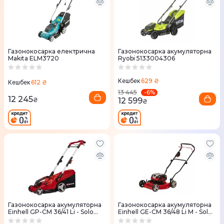
Газонокосарка електрична
Газонокосарка акумуляторна
Makita ELM3720
Ryobi 5133004306
629 ₴
Кешбек
612 ₴
Кешбек
-
6
%
13 445
12 245
12 599
₴
₴
Газонокосарка акумуляторна
Газонокосарка акумуляторна
Einhell GP-CM 36/41 Li - Solo
Einhell GE-CM 36/48 Li M - Solo
PXC 36В без АКБ та ЗП
PXC 36V 48см без АКБ та ЗП/