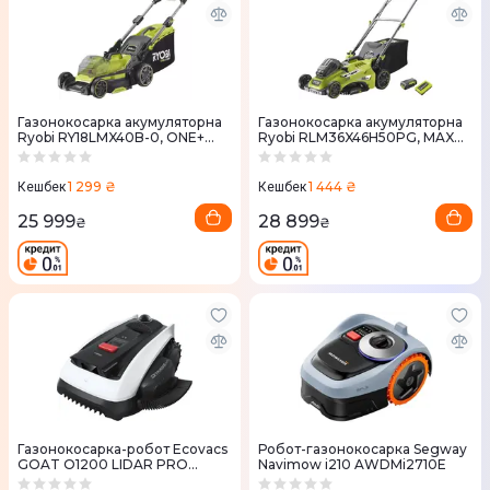
Газонокосарка акумуляторна
Газонокосарка акумуляторна
Ryobi RY18LMX40B-0, ONE+
Ryobi RLM36X46H50PG, MAX
18V, 40см, 40л без АКБ та ЗП
POWER 36V, АКБ 1х5Аг, 46см,
45л
1 299 ₴
1 444 ₴
Кешбек
Кешбек
25 999
28 899
₴
₴
Газонокосарка-робот Ecovacs
Робот-газонокосарка Segway
GOAT O1200 LIDAR PRO
Navimow i210 AWDMi2710E
(MR2508)