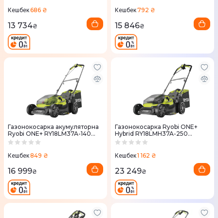
(3413275)
травозбірника
686 ₴
792 ₴
Кешбек
Кешбек
13 734
15 846
₴
₴
Газонокосарка акумуляторна
Газонокосарка Ryobi ONE+
Ryobi ONE+ RY18LM37A-140
Hybrid RY18LMH37A-250
5133004578
5133004583
849 ₴
1 162 ₴
Кешбек
Кешбек
16 999
23 249
₴
₴