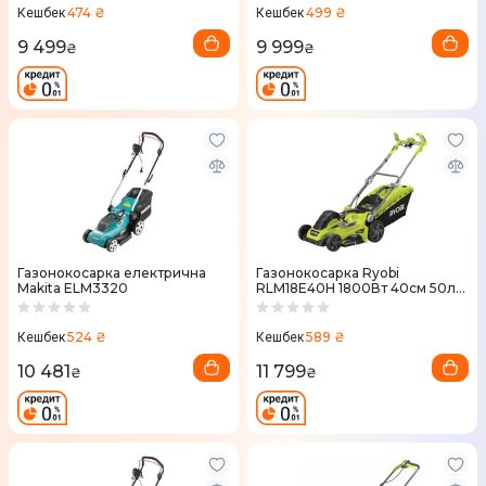
474 ₴
499 ₴
Кешбек
Кешбек
9 499
9 999
₴
₴
Газонокосарка електрична
Газонокосарка Ryobi
Makita ELM3320
RLM18E40H 1800Вт 40см 50л
20-70мм EasyEdge
(5133002347)
524 ₴
589 ₴
Кешбек
Кешбек
10 481
11 799
₴
₴