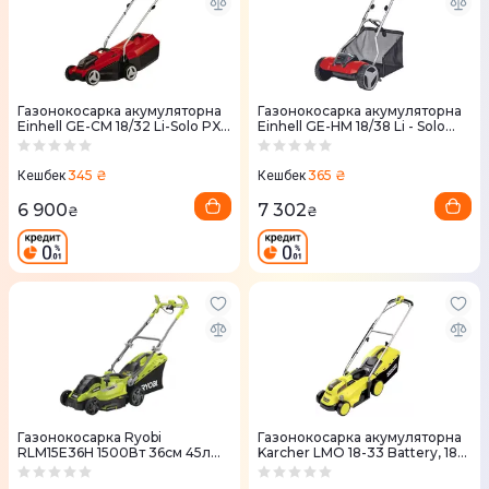
Газонокосарка акумуляторна
Газонокосарка акумуляторна
Einhell GE-CM 18/32 Li-Solo PXC
Einhell GE-HM 18/38 Li - Solo
18V 32см без АКБ та ЗП
PXC 18V 38см без АКБ та ЗП
(3413256)
345 ₴
365 ₴
Кешбек
Кешбек
6 900
7 302
₴
₴
Газонокосарка Ryobi
Газонокосарка акумуляторна
RLM15E36H 1500Вт 36см 45л
Karcher LMO 18-33 Battery, 18V
20-70мм EasyEdge
33см без АКБ та ЗП
(5133002345)