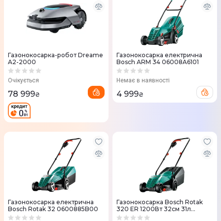
Газонокосарка-робот Dreame
Газонокосарка електрична
A2-2000
Bosch ARM 34 06008A6101
Очікується
Немає в наявності
78 999
4 999
₴
₴
Газонокосарка електрична
Газонокосарка Bosch Rotak
Bosch Rotak 32 0600885B00
320 ER 1200Вт 32см 31л
(0.600.8A6.00A)