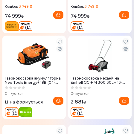
3 749 ₴
3 749 ₴
Кешбек
Кешбек
74 999
74 999
₴
₴
Газонокосарка акумуляторна
Газонокосарка механічна
Neo Tools Energy+ 18В (04-
Einhell GC-HM 300 30см 13-
621P)
37мм (3414114)
Очікується
Очікується
2 881
Ціна формується
₴