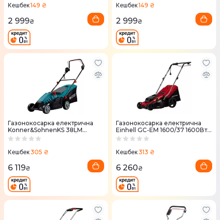
149 ₴
149 ₴
Кешбек
Кешбек
2 999
2 999
₴
₴
Газонокосарка електрична
Газонокосарка електрична
Konner&SohnenKS 38LM
Einhell GC-EM 1600/37 1600Вт
1400Вт 38см 3250 об/хв
37см
305 ₴
313 ₴
Кешбек
Кешбек
6 119
6 260
₴
₴