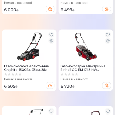
EasyEdge без АКБ та ЗП
Немає в наявності
Немає в наявності
(5133005917)
6 000
6 499
₴
₴
Газонокосарка електрична
Газонокосарка електрична
Graphite, 1500Вт, 35см, 35л
Einhell GC-EM 1743 HW
3400590
Немає в наявності
Немає в наявності
6 505
6 720
₴
₴