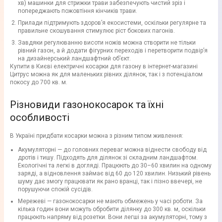
хв) машинки для стрижки трави забезпечують чистий зріз і
попереджають пожовтіння кінчиків трави.
Прилади підтримують здоров’я екосистеми, оскільки регулярне та
правильне скошування стимулює ріст бокових пагонів.
Завдяки регулюванню висоти ножів можна створити не тільки
рівний газон, а й додати фігурних переходів і перетворити подвір’я
на дизайнерський ландшафтний об’єкт.
Купити в Києві електричні косарки для газону в інтернет-магазині
Цитрус можна як для маленьких рівних ділянок, так і з потенціалом
покосу до 700 кв. м.
Різновиди газонокосарок та їхні
особливості
В Україні придбати косарки можна з різним типом живлення:
Акумуляторні — до головних переваг можна віднести свободу від
дротів і тишу. Підходять для ділянок зі складним ландшафтом.
Екологічні та легкі в догляді. Працюють до 30–60 хвилин на одному
заряді, а відновлення займає від 60 до 120 хвилин. Низький рівень
шуму дає змогу працювати як рано вранці, так і пізно ввечері, не
порушуючи спокій сусідів.
Мережеві — газонокосарки не мають обмежень у часі роботи. За
кілька годин вони можуть обробити ділянку до 300 кв. м, оскільки
працюють напряму від розетки. Вони легші за акумуляторні, тому з