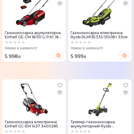
Газонокосарка акумуляторна
Газонокосарка електрична
Einhell GE-CM 18/30 Li PXC 18В
Ryobi RLM13E33S 1300Вт 33см
АКБ1x3Аг 30см 25л (3413155)
Немає в наявності
Немає в наявності
5 998
5 999
₴
₴
Газонокосарка електрична
Тример-газонокосарка
Einhell GC-EM 1437 3400285
акумуляторний Ryobi
RY18LMC30A-0 ONE+ 18V 30см