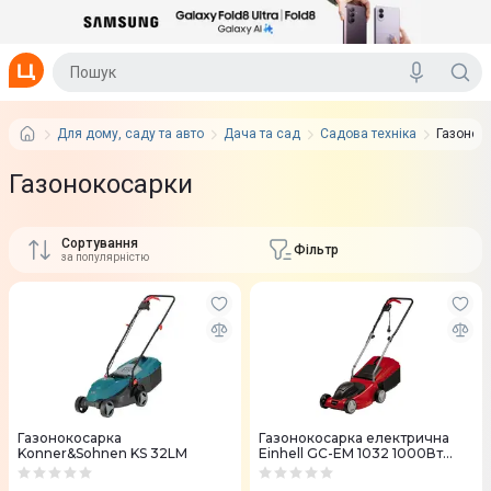
Для дому, саду та авто
Дача та сад
Садова техніка
Газонок
Газонокосарки
Сортування
Фільтр
за популярністю
Газонокосарка
Газонокосарка електрична
Konner&Sohnen KS 32LM
Einhell GC-EM 1032 1000Вт
32см 30л (3400257)