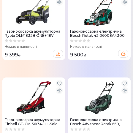
Газонокосарка акумуляторна
Газонокосарка електрична
Ryobi OLM1833B ONE+ 18V
Bosch Rotak 43 06008A4300
33см 35л 25-65мм без АКБ та
ЗП (5133004305)
Немає в наявності
Немає в наявності
9 399
9 500
₴
₴
Газонокосарка акумуляторна
Газонокосарка електрична
Einhell GE-CM 36/34-1 Li-Solo
Bosch AdvancedRotak 660,
PXC 18V 33.5см без АКБ та ЗП
1700Вт, 42см, 50л
(3413226)
(0.600.8B9.206)