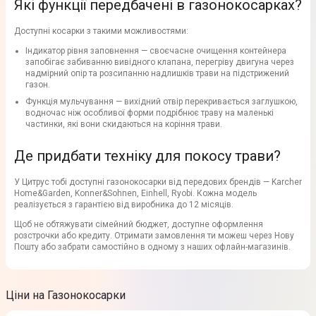
Які функції передбачені в газонокосарках?
Доступні косарки з такими можливостями:
Індикатор рівня заповнення — своєчасне очищення контейнера
запобігає забиванню вивідного клапана, перегріву двигуна через
надмірний опір та розсипанню надлишків трави на підстрижений
газон.
Функція мульчування — вихідний отвір перекривається заглушкою,
водночас ніж особливої форми подрібнює траву на маленькі
частинки, які вони скидаються на коріння трави.
Де придбати техніку для покосу трави?
У Цитрус тобі доступні газонокосарки від передових брендів — Karcher
Home&Garden, Konner&Sohnen, Einhell, Ryobi. Кожна модель
реалізується з гарантією від виробника до 12 місяців.
Щоб не обтяжувати сімейний бюджет, доступне оформлення
розстрочки або кредиту. Отримати замовлення ти можеш через Нову
Пошту або забрати самостійно в одному з наших офлайн-магазинів.
Ціни на Газонокосарки