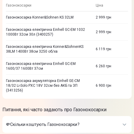
Газонокосарки
Ціна
Газонокосарка Konner&Sohnen KS 32LM
2 999
грн
Газонокосарка електрична Einhell GC-EM 1032
2 999
грн
1000Вт 32см 30л (3400257)
Газонокосарка електрична Konner&SohnenKS
6 119
грн
38LM 1400Вт 38см 3250 об/хв
Газонокосарка електрична Einhell GC-EM
6 260
грн
1600/37 1600Вт 37см
Газонокосарка акумуляторна Einhell GE-CM
18/32 Li-Solo PXC 18V 32см без АКБ та ЗП
6 900
грн
(3413256)
Питання, які часто задають про Газонокосарки
💸Скільки коштують Газонокосарки?