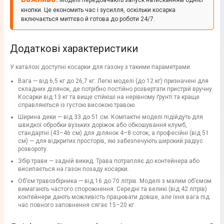
Моделі передбачають запуск натисканням однієї
кнопки. Це економить час і зусилля, оскільки косарка
включається миттєво й готова до роботи 24/7.
Додаткові характеристики
У каталозі доступні косарки для газону з такими параметрами:
Вага — від 6,5 кг до 26,7 кг. Легкі моделі (до 12 кг) призначені для
складних ділянок, де потрібно постійно розвертати пристрій вручну.
Косарки від 13 кг та вище стійкіші на нерівному ґрунті та краще
справляються із густою високою травою.
Ширина деки — від 33 до 51 см. Компактні моделі підійдуть для
швидкої обробки вузьких доріжок або обкошування клумб,
стандартні (43–46 см) для ділянок 4–8 соток, а професійні (від 51
см) — для відкритих просторів, які забезпечують широкий радіус
розвороту.
Збір трави — задній викид. Трава потрапляє до контейнера або
висипається на газон позаду косарки.
Об’єм травозбірника — від 16 до 70 літрів. Моделі з малим об’ємом
вимагають частого спорожнення. Середні та великі (від 42 літрів)
контейнери дають можливість працювати довше, але їхня вага під
час повного заповнення сягає 15–20 кг.