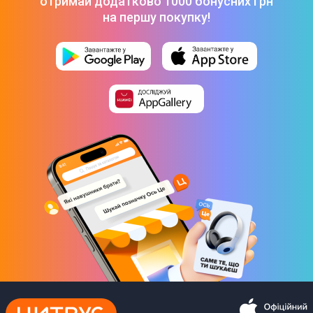
отримай додатково 1000 бонусних грн
(ZADS0145UA)
-
12 999 ₴
на першу покупку!