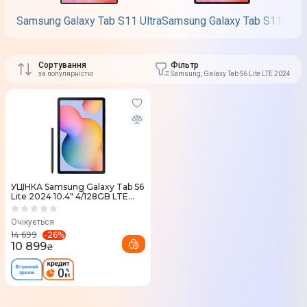
Samsung Galaxy Tab S11 Ultra
Samsung Galaxy Tab S11
Sams
Сортування
Фільтр
за популярністю
Samsung, Galaxy Tab S6 Lite LTE 2024
УЦІНКА Samsung Galaxy Tab S6
Lite 2024 10.4" 4/128GB LTE
Gray (SM-P625NZAEEUC)
Очікується
-
26
%
14 699
10 899
₴