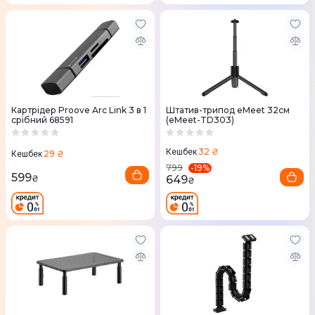
Картрідер Proove Arc Link 3 в 1
Штатив-трипод eMeet 32cм
срібний 68591
(eMeet-TD303)
32 ₴
Кешбек
29 ₴
Кешбек
-
19
%
799
599
649
₴
₴