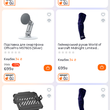
Підставка для смартфона
Геймерський рукав World of
OfficePro MS760S (Silver)
warcraft Midnight Limited
Edition, L
34 ₴
Кешбек
34 ₴
Кешбек
-
13
%
799
699
699
₴
₴