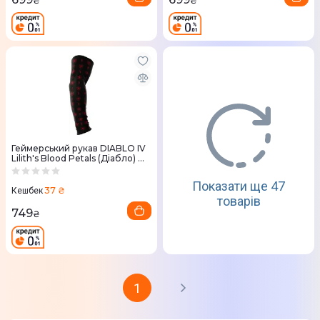
₴
₴
Геймерський рукав DIABLO IV
Lilith's Blood Petals (Діабло) M
Black
Показати ще 47
37 ₴
Кешбек
товарів
749
₴
1