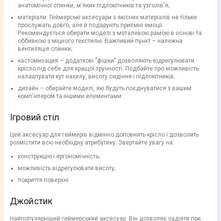
анатомічної спинки, м'яких підлокітників та узголів'я;
матеріали. Геймерські аксесуари з якісних матеріалів не тільки
прослужать довго, але й подарують приємні емоції.
Рекомендується обирати моделі з металевою рамою в основі та
оббивкою з міцного текстилю. Важливий пункт – належна
вентиляція спинки;
кастомизация – додаткові "фішки" дозволяють відрегулювати
крісло під себе для кращої зручності. Подбайте про можливість
налаштувати кут нахилу, висоту сидіння і підлокітників;
дизайн – обирайте моделі, які будуть поєднуватися з вашим
комп'ютером та іншими елементами.
Ігровий стіл
Цей аксесуар для геймерів відмінно доповнить крісло і дозволить
розмістити всю необхідну атрибутику. Звертайте увагу на:
конструкцію і ергономічність;
можливість відрегулювати висоту;
покриття поверхні.
Джойстик
Найпопулярніший геймерський аксесуар. Він дозволяє задіяти при