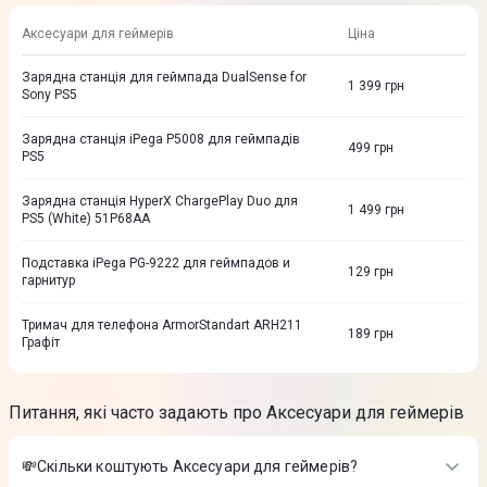
Аксесуари для геймерів
Ціна
Зарядна станція для геймпада DualSense for
1 399
грн
Sony PS5
Зарядна станція iPega P5008 для геймпадів
499
грн
PS5
Зарядна станція HyperX ChargePlay Duo для
1 499
грн
PS5 (White) 51P68AA
Подставка iPega PG-9222 для геймпадов и
129
грн
гарнитур
Тримач для телефона ArmorStandart ARH211
189
грн
Графіт
Питання, які часто задають про Аксесуари для геймерів
💸Скільки коштують Аксесуари для геймерів?