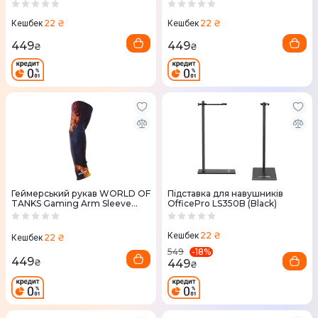
02D (ВоТ) L
04D (ВоТ) XL, 1шт
22 ₴
22 ₴
Кешбек
Кешбек
449
449
₴
₴
Геймерський рукав WORLD OF
Підставка для навушників
TANKS Gaming Arm Sleeve
OfficePro LS350B (Black)
03D (ВоТ) XL
22 ₴
Кешбек
22 ₴
Кешбек
-
18
%
549
449
449
₴
₴