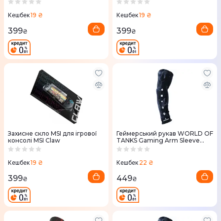
19 ₴
19 ₴
Кешбек
Кешбек
399
399
₴
₴
Захисне скло MSI для ігрової
Геймерський рукав WORLD OF
консолі MSI Claw
TANKS Gaming Arm Sleeve
05D (ВоТ) M
19 ₴
22 ₴
Кешбек
Кешбек
399
449
₴
₴