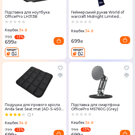
Підставка для ноутбука
Геймерський рукав World of
OfficePro LH313B
warcraft Midnight Limited
Edition, S
34 ₴
Кешбек
34 ₴
Кешбек
-
13
%
799
699
699
₴
₴
Подушка для ігрового крісла
Підставка для смартфона
Anda Seat Seat mat (AD-S-450-
OfficePro MS760G (Grey)
01)
1
34 ₴
34 ₴
Кешбек
Кешбек
-
13
%
-
13
%
799
799
699
699