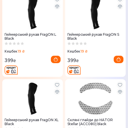
Геймерський рукав FragON L
Геймерський рукав FragON S
Black
Black
19 ₴
19 ₴
Кешбек
Кешбек
399
399
₴
₴
Геймерський рукав FragON XL
Скляні глайди до HATOR
Black
Stellar (ACC080) black