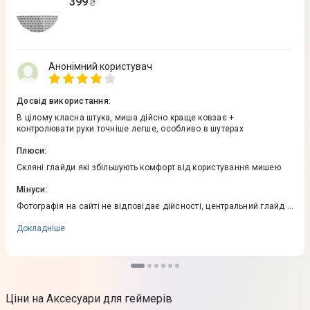
399
₴
Анонімний користувач
Досвід використання
:
В цілому класна штука, миша дійсно краще ковзає +
контролювати рухи точніше легше, особливо в шутерах
Плюси
:
Скляні глайди які збільшують комфорт від користування мишею
Мінуси
:
Фотографія на сайті не відповідає дійсності, центральний глайд в
комплекті не йде, хоча на фото він є
Докладніше
Ціни на Аксесуари для геймерів