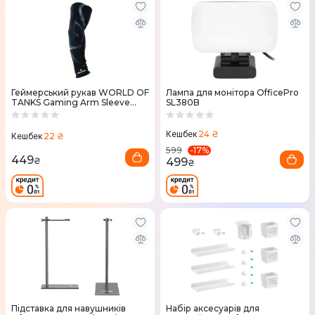
Геймерський рукав WORLD OF
Лампа для монітора OfficePro
TANKS Gaming Arm Sleeve
SL380B
02D (ВоТ) M
24 ₴
Кешбек
22 ₴
Кешбек
-
17
%
599
449
499
₴
₴
Підставка для навушників
Набір аксесуарів для