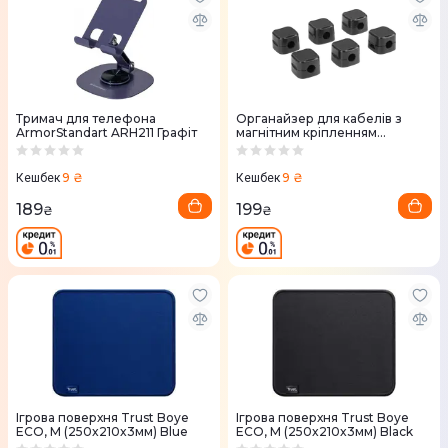
Тримач для телефона
Органайзер для кабелів з
ArmorStandart ARH211 Графіт
магнітним кріпленням
Officepro CM002B Black
9 ₴
9 ₴
Кешбек
Кешбек
189
199
₴
₴
Ігрова поверхня Trust Boye
Ігрова поверхня Trust Boye
ECO, M (250x210x3мм) Blue
ECO, M (250x210x3мм) Black