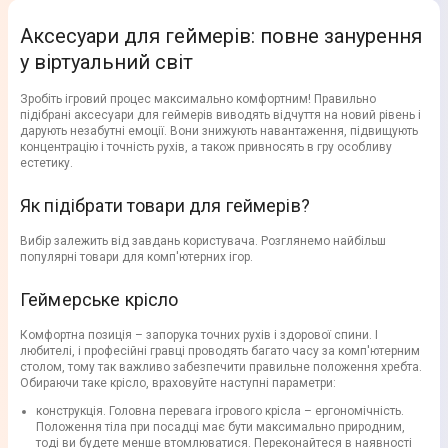
Аксесуари для геймерів: повне занурення
у віртуальний світ
Зробіть ігровий процес максимально комфортним! Правильно
підібрані аксесуари для геймерів виводять відчуття на новий рівень і
дарують незабутні емоції. Вони знижують навантаження, підвищують
концентрацію і точність рухів, а також привносять в гру особливу
естетику.
Як підібрати товари для геймерів?
Вибір залежить від завдань користувача. Розглянемо найбільш
популярні товари для комп'ютерних ігор.
Геймерське крісло
Комфортна позиція – запорука точних рухів і здорової спини. І
любителі, і професійні гравці проводять багато часу за комп'ютерним
столом, тому так важливо забезпечити правильне положення хребта.
Обираючи таке крісло, враховуйте наступні параметри:
конструкція. Головна перевага ігрового крісла – ергономічність.
Положення тіла при посадці має бути максимально природним,
тоді ви будете менше втомлюватися. Переконайтеся в наявності