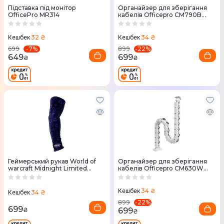
Підставка під монітор
Органайзер для зберігання
OfficePro MR314
кабелів Officepro CM790B
Black
32 ₴
34 ₴
Кешбек
Кешбек
-
7
%
-
22
%
699
899
649
699
₴
₴
Геймерський рукав World of
Органайзер для зберігання
warcraft Midnight Limited
кабелів Officepro CM630W
Edition, M
White
34 ₴
Кешбек
34 ₴
Кешбек
-
22
%
899
699
699
₴
₴