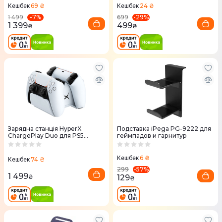
69 ₴
24 ₴
Кешбек
Кешбек
-
7
%
-
29
%
1 499
699
1 399
499
₴
₴
Зарядна станція HyperX
Подставка iPega PG-9222 для
ChargePlay Duo для PS5
геймпадов и гарнитур
(White) 51P68AA
6 ₴
Кешбек
74 ₴
Кешбек
-
57
%
299
1 499
129
₴
₴