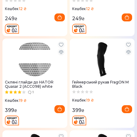
12 ₴
12 ₴
Кешбек
Кешбек
249
249
₴
₴
Скляні глайди до HATOR
Геймерський рукав FragON M
Quasar 2 (ACC098) white
Black
1
19 ₴
19 ₴
Кешбек
Кешбек
399
399
₴
₴