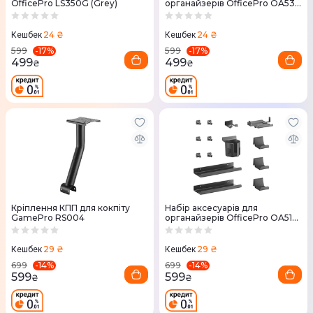
OfficePro LS350G (Grey)
органайзерів OfficePro OA530
White
24 ₴
24 ₴
Кешбек
Кешбек
-
17
%
-
17
%
599
599
499
499
₴
₴
Кріплення КПП для кокпіту
Набір аксесуарів для
GamePro RS004
органайзерів OfficePro OA510
Black
29 ₴
29 ₴
Кешбек
Кешбек
-
14
%
-
14
%
699
699
599
599
₴
₴