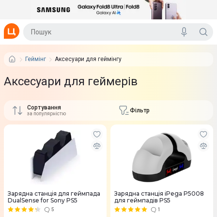
Геймінг
Аксесуари для геймінгу
Аксесуари для геймерів
Сортування
Фільтр
за популярністю
Зарядна станція для геймпада
Зарядна станція iPega P5008
DualSense for Sony PS5
для геймпадів PS5
5
1