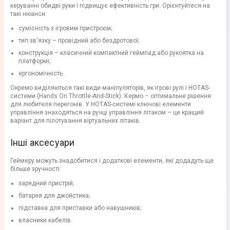
керуванні обидві руки і підвищує ефективність гри. Орієнтуйтеся на
такі нюанси:
сумісність з ігровим пристроєм;
тип зв'язку – провідний або бездротової;
конструкція – класичний компактний геймпад або рукоятка на
платформі;
ергономічність.
Окремо виділяються такі види маніпуляторів, як ігрові рулі і HOTAS-
системи (Hands On Throttle-And-Stick). Кермо – оптимальне рішення
для любителя перегонів. У HOTAS-системі ключові елементи
управління знаходяться на ручці управління літаком – це кращий
варіант для пілотування віртуальних літаків.
Інші аксесуари
Геймеру можуть знадобитися і додаткові елементи, які додадуть ще
більше зручності:
зарядний пристрій;
батарея для джойстика;
підставка для приставки або навушників;
власники кабелів.