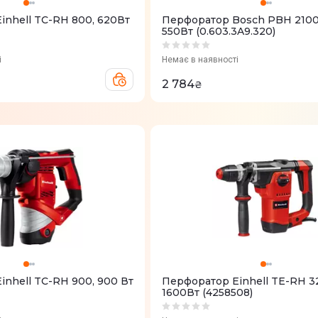
inhell TC-RH 800, 620Вт
Перфоратор Bosch PBH 210
550Вт (0.603.3A9.320)
і
Немає в наявності
2 784
₴
inhell TC-RH 900, 900 Вт
Перфоратор Einhell TE-RH 3
1600Вт (4258508)