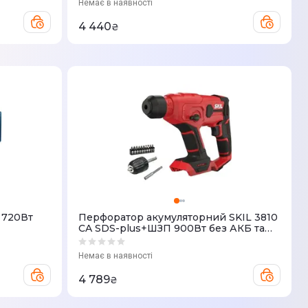
Немає в наявності
4 440
₴
 720Вт
Перфоратор акумуляторний SKIL 3810
CA SDS-plus+ШЗП 900Вт без АКБ та
ЗП
Немає в наявності
4 789
₴