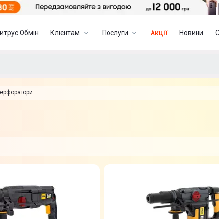
итрус Обмін
Клієнтам
Послуги
Акції
Новини
ерфоратори