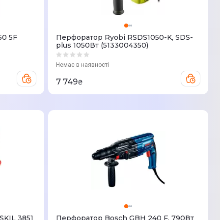
50 5F
Перфоратор Ryobi RSDS1050-K, SDS-
plus 1050Вт (5133004350)
Немає в наявності
7 749
₴
SKIL 3851
Перфоратор Bosch GBH 240 F, 790Вт