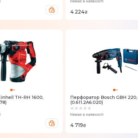
і
Немає в наявності
4 224
₴
inhell TH-RH 1600,
Перфоратор Bosch GBH 220,
78)
(0.611.2A6.020)
і
Немає в наявності
4 719
₴