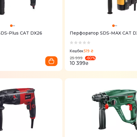
DS-Plus CAT DX26
Перфоратор SDS-MAX CAT D
519 ₴
Кешбек
-
60
%
25 999
10 399
₴