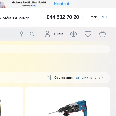
044 502 70 20
Служба підтримки
РУС
УКР
Увійти
Сортування
за популярністю