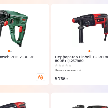
Bosch PBH 2500 RE
Перфоратор Einhell TC-RH 8
)
800Вт (4257980)
і
Немає в наявності
5 766
₴