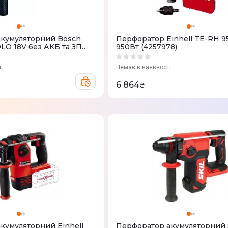
кумуляторний Bosch
Перфоратор Einhell TE-RH 9
LO 18V без АКБ та ЗП
950Вт (4257978)
і
Немає в наявності
6 864
₴
кумуляторний Einhell
Перфоратор акумуляторний 