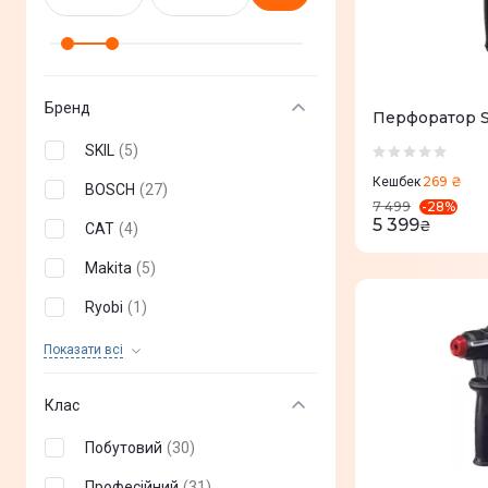
Бренд
Перфоратор S
SKIL
(
5
)
269 ₴
Кешбек
BOSCH
(
27
)
-
28
%
7 499
5 399
₴
CAT
(
4
)
Makita
(
5
)
Ryobi
(
1
)
Einhell
(
12
)
Показати всi
Metabo
(
7
)
Клас
Побутовий
(
30
)
Професійний
(
31
)