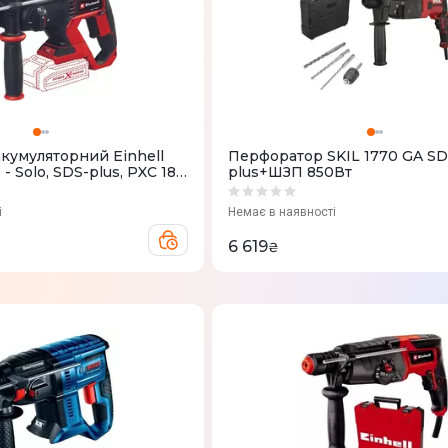
кумуляторний Einhell
Перфоратор SKIL 1770 GA SD
- Solo, SDS-plus, PXC 18V
plus+ШЗП 850Вт
і
Немає в наявності
6 619
₴