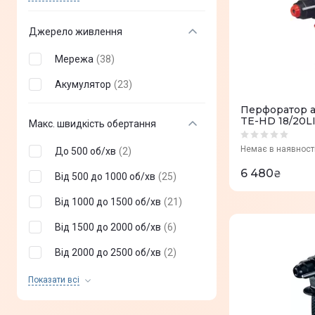
Від 12 до 13 Дж
(
1
)
Джерело живлення
Мережа
(
38
)
Акумулятор
(
23
)
Перфоратор а
TE-HD 18/20LI 
Макс. швидкість обертання
без АКБ та ЗП
Немає в наявност
До 500 об/хв
(
2
)
6 480
₴
Від 500 до 1000 об/хв
(
25
)
Від 1000 до 1500 об/хв
(
21
)
Від 1500 до 2000 об/хв
(
6
)
Від 2000 до 2500 об/хв
(
2
)
Від 3000 об/хв і більше
(
1
)
Показати всi