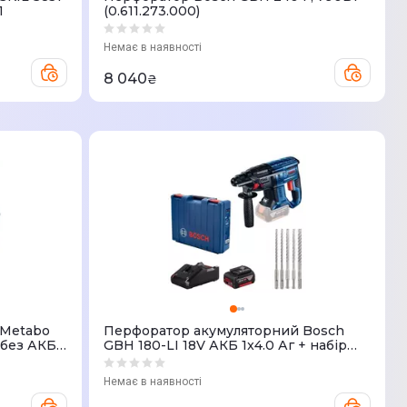
П
(0.611.273.000)
Немає в наявності
8 040
₴
 Metabo
Перфоратор акумуляторний Bosch
 без АКБ
GBH 180-LI 18V АКБ 1x4.0 Аг + набір
бурів (0.615.990.M9C)
Немає в наявності