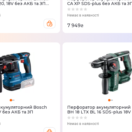
0, 18V без АКБ та ЗП
CA XP SDS-plus без АКБ та З
і
Немає в наявності
7 949
₴
кумуляторний Bosch
Перфоратор акумуляторний
V без АКБ та ЗП
BH 18 LTX BL 16 SDS-plus 18V
та ЗП
і
Немає в наявності