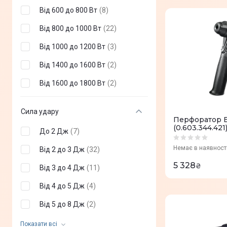
Від 600 до 800 Вт
(
8
)
Від 800 до 1000 Вт
(
22
)
Від 1000 до 1200 Вт
(
3
)
Від 1400 до 1600 Вт
(
2
)
Від 1600 до 1800 Вт
(
2
)
Сила удару
Перфоратор 
(0.603.344.421
До 2 Дж
(
7
)
Немає в наявност
Від 2 до 3 Дж
(
32
)
5 328
₴
Від 3 до 4 Дж
(
11
)
Від 4 до 5 Дж
(
4
)
Від 5 до 8 Дж
(
2
)
Від 8 до 9 Дж
(
2
)
Показати всi