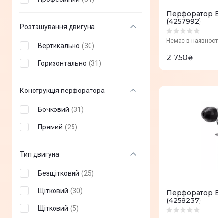
Перфоратор E
(4257992)
Розташування двигуна
Немає в наявност
Вертикально
(
30
)
2 750
₴
Горизонтально
(
31
)
Конструкція перфоратора
Бочковий
(
31
)
Прямий
(
25
)
Тип двигуна
Безщітковий
(
25
)
Щітковий
(
30
)
Перфоратор E
(4258237)
Щітковий
(
5
)