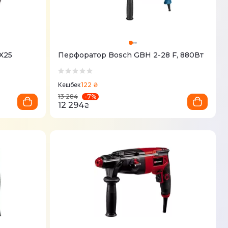
X25
Перфоратор Bosch GBH 2-28 F, 880Вт
122 ₴
Кешбек
-
7
%
13 284
12 294
₴