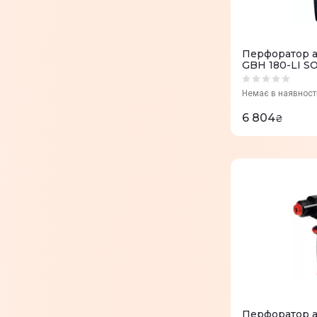
Перфоратор а
GBH 180-LI SO
(0.611.911.120)
Немає в наявност
6 804
₴
Перфоратор а