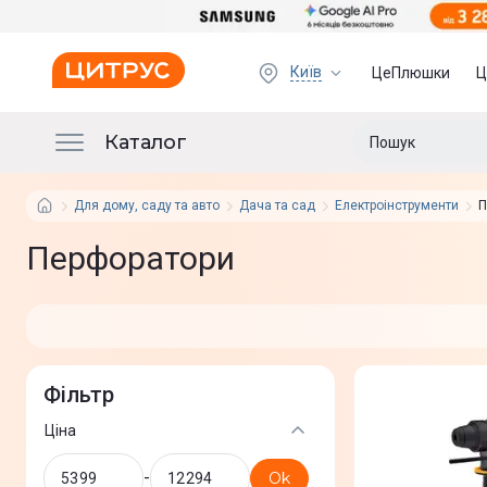
Київ
ЦеПлюшки
Ц
Каталог
Для дому, саду та авто
Дача та сад
Електроінструменти
П
Перфоратори
Фільтр
Ціна
-
Ok