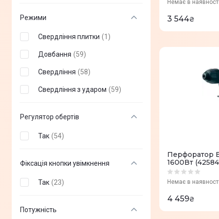
Немає в наявност
Режими
3 544
₴
Свердління плитки
(
1
)
Довбання
(
59
)
Свердління
(
58
)
Свердління з ударом
(
59
)
Регулятор обертів
Так
(
54
)
Перфоратор E
1600Вт (42584
Фіксація кнопки увімкнення
Так
(
23
)
Немає в наявност
4 459
₴
Потужність