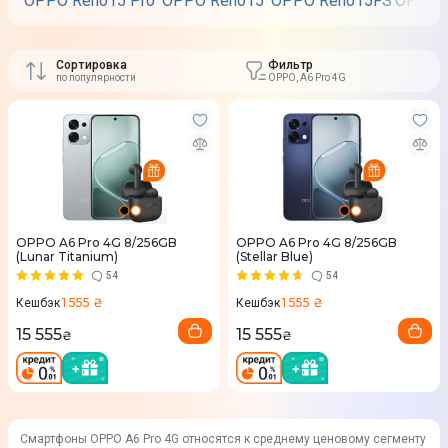
OPPO Reno15 Pro
OPPO Reno15
OPPO Reno15FS
OPPO 
Сортировка
Фильтр
по популярности
OPPO, A6 Pro 4G
OPPO A6 Pro 4G 8/256GB
OPPO A6 Pro 4G 8/256GB
(Lunar Titanium)
(Stellar Blue)
54
54
1 555 ₴
1 555 ₴
Кешбэк
Кешбэк
15 555
15 555
₴
₴
Смартфоны OPPO A6 Pro 4G относятся к среднему ценовому сегменту