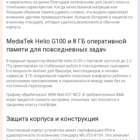
и закрепились на рынке благодаря нетипичному для своего класса
сочетанию характеристик. Когда качественной матрицей или
большим объемом памяти удивить сложно, эта модель привлекает
внимание другими преимуществами: большой батареей и защитой по
военному стандарту, которые удалось реализовать в обычном
корпусе.
MediaTek Helio G100 и 8 ГБ оперативной
памяти для повседневных задач
8-ядерный процессор MediaTek Helio G100 с тактовой частотой до 2,2
ГГц ориентирован на стабильную работу в повседневных сценариях.
Его мощности хватает для браузера, мессенджеров и онлайн-
сервисов. 8 ГБ оперативной памяти позволяют комфортно работать с
несколькими приложениями и переключаться между ними без их
постоянной перезагрузки.
Графику обрабатывает ARM Mali-G57 MC2. В требовательных AAA-
играх придется снижать настройки, поскольку чип относится к
среднему классу платформ.
Защита корпуса и конструкция
Пластиковый корпус устройства имеет сертификацию IP69 и
ударопрочность по военному стандарту MIL-STD-810H. Это означает