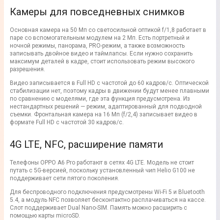
Камеры для повседневных снимков
Основная камера на 50 Мп со светосильной оптикой f/1,8 работает в
паре со вспомогательным модулем на 2 Мп. Есть портретный и
ночной режимы, панорама, PRO-режим, а также возможность
записывать двойное видео и таймлапсы. Если нужно сохранить
максимум деталей в кадре, стоит использовать режим высокого
разрешения.
Видео записывается в Full HD с частотой до 60 кадров/с. Оптической
стабилизации нет, поэтому кадры в движении будут менее плавными
по сравнению с моделями, где эта функция предусмотрена. Из
нестандартных решений — режим, адаптированный для подводной
съемки. Фронтальная камера на 16 Мп (f/2,4) записывает видео в
формате Full HD с частотой 30 кадров/с.
4G LTE, NFC, расширение памяти
Телефоны OPPO A6 Pro работают в сетях 4G LTE. Модель не стоит
путать с 5G-версией, поскольку установленный чип Helio G100 не
поддерживает сети пятого поколения.
Для беспроводного подключения предусмотрены Wi-Fi 5 и Bluetooth
5.4, а модуль NFC позволяет бесконтактно расплачиваться на кассе.
Слот поддерживает Dual Nano-SIM. Память можно расширить с
помощью карты microSD.