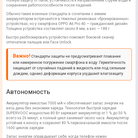
полную защиту от пыли, устойчивость к направленным струям воды и
сохранение работоспособности после падений.
Обычно такие военные стандарты в сочетании с емким
аккумулятором встречаются в тяжелых резиновых «бронированных»
устройствах, но у смартфона OPPO A6 Pro 4G — гражданский дизайн.
Толщина устройства составляет около 8 мм, а вес — 188 г.
Быстро разблокировать устройство поможет боковой сканер
отпечатков пальцев или Face Unlock.
Важно!
Стандарты защиты не предусматривают плавание
или намеренное погружение смартфона в воду. Герметичность
защищает от случайных падений в жидкость или под сильным
дождем, однако деформации корпуса ухудшают влагозащиту
Автономность
Аккумулятор емкостью 7000 мА·ч обеспечивает запас энергии на
весь день без экономии заряда. Технология быстрой зарядки
SUPERVOOC мощностью 80 Вт заряжает аккумулятор от 1 % до 50 %
всего за 26 минут, а полный цикл занимает около часа. Аккумулятор
устойчив к износу и сохраняет 80 % первоначальной емкости после
1600 циклов зарядки.
Запас энергии оправдывает себя, когда телефон нужен: