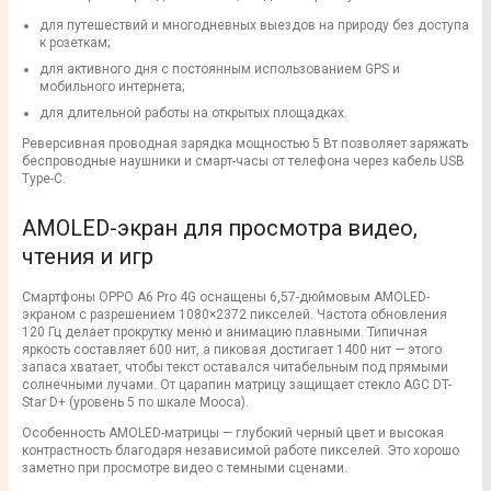
для путешествий и многодневных выездов на природу без доступа
к розеткам;
для активного дня с постоянным использованием GPS и
мобильного интернета;
для длительной работы на открытых площадках.
Реверсивная проводная зарядка мощностью 5 Вт позволяет заряжать
беспроводные наушники и смарт-часы от телефона через кабель USB
Type-C.
AMOLED-экран для просмотра видео,
чтения и игр
Смартфоны OPPO A6 Pro 4G оснащены 6,57-дюймовым AMOLED-
экраном с разрешением 1080×2372 пикселей. Частота обновления
120 Гц делает прокрутку меню и анимацию плавными. Типичная
яркость составляет 600 нит, а пиковая достигает 1400 нит — этого
запаса хватает, чтобы текст оставался читабельным под прямыми
солнечными лучами. От царапин матрицу защищает стекло AGC DT-
Star D+ (уровень 5 по шкале Мооса).
Особенность AMOLED-матрицы — глубокий черный цвет и высокая
контрастность благодаря независимой работе пикселей. Это хорошо
заметно при просмотре видео с темными сценами.