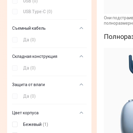
USB
(
0
)
ZTE
(
+
0
)
USB Type-C
(
0
)
MSI
(
+
0
)
Они подстраив
полноразмерны
Съемный кабель
Modecom
(
+
0
)
Полнораз
Trust
(
+
0
)
Да
(
0
)
Defender
(
+
0
)
Складная конструкция
Sennheiser
(
+
0
)
Да
(
0
)
2E
(
+
0
)
Bloody
(
+
0
)
Защита от влаги
Media-Tech
(
+
0
)
Да
(
0
)
Corsair
(
+
0
)
Цвет корпуса
EPOS
(
+
0
)
A4-Tech
Бежевый
(
+
(
0
1
)
)