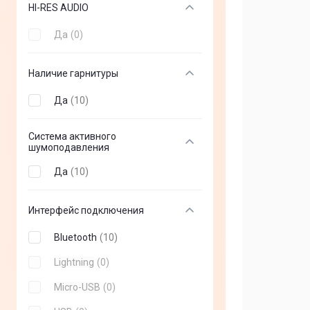
STEELSERIES
(
+
0
)
HI-RES AUDIO
XTRFY
(
+
0
)
Да
(
0
)
Lenovo
(
+
0
)
Наличие гарнитуры
Asus
(
+
0
)
Да
(
10
)
Acer
(
+
0
)
LORGAR
(
+
0
)
Система активного
шумоподавления
Redragon
(
+
0
)
Да
(
10
)
Cougar
(
+
0
)
Hori
(
+
0
)
Интерфейс подключения
Xbox
(
+
0
)
Bluetooth
(
10
)
Sandberg
(
+
0
)
Lightning
(
0
)
Microsoft
(
+
0
)
Micro-USB
(
0
)
IPEGA
(
+
0
)