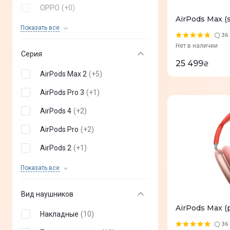
OPPO
(
+
0
)
AirPods Max (
Huawei
(
+
0
)
Показать все
36
Xiaomi
(
+
0
)
Нет в наличии
Серия
25 499
realme
(
+
0
)
₴
AirPods Max 2
(
+
5
)
Proove
(
+
0
)
AirPods Pro 3
(
+
1
)
Sony
(
+
0
)
AirPods 4
(
+
2
)
ANKER
(
+
0
)
AirPods Pro
(
+
2
)
XTRIKE
(
+
0
)
AirPods 2
(
+
1
)
Globex
(
+
0
)
AirPods 3
(
+
2
)
Показать все
AULA
(
+
0
)
AirPods Max
(
10
)
Vertux
(
+
0
)
Вид наушников
AirPods Max 
Dark project
(
+
0
)
Накладные
(
10
)
36
XO
(
+
0
)