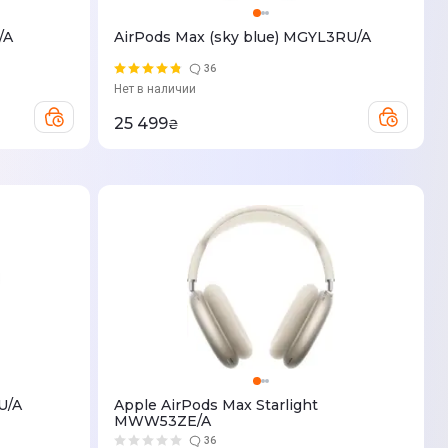
/A
AirPods Max (sky blue) MGYL3RU/A
36
Нет в наличии
25 499
₴
U/A
Apple AirPods Max Starlight
MWW53ZE/A
36