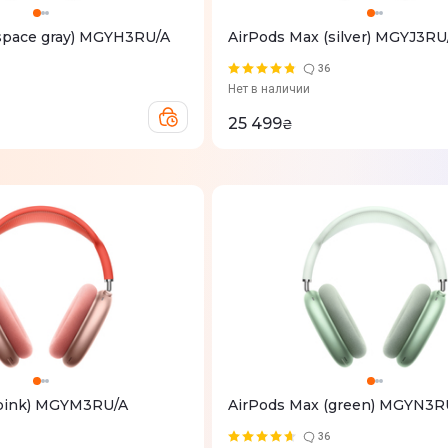
space gray) MGYH3RU/A
AirPods Max (silver) MGYJ3RU
36
Нет в наличии
25 499
₴
(pink) MGYM3RU/A
AirPods Max (green) MGYN3R
36