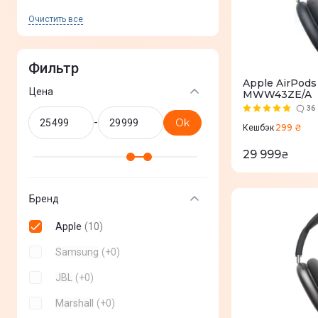
Очистить все
Фильтр
Apple AirPods
Цена
MWW43ZE/A
36
-
Ok
299 ₴
Кешбэк
29 999
₴
Бренд
Apple
(
10
)
Samsung
(
+
0
)
JBL
(
+
0
)
Marshall
(
+
0
)