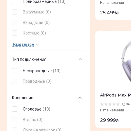
Полноразмерные
(
10
)
Нет в наличии
Promate
(
+
0
)
Вакуумные
(
0
)
25 499
₴
Ajazz
(
+
0
)
Вкладыши
(
0
)
Tribit
(
+
0
)
Костные
(
0
)
HiFuture
(
+
0
)
Спортивные
(
0
)
Показать все
Black Shark
(
+
0
)
Тип подключения
Philips
(
+
0
)
Беспроводные
(
10
)
AIR MUSIC
(
+
0
)
Проводные
(
0
)
PlayStation
(
+
0
)
Logitech
(
+
0
)
AirPods Max 
Крепление
HATOR
(
+
0
)
36
Оголовье
(
10
)
Нет в наличии
Razer
(
+
0
)
В ушах
(
0
)
29 999
₴
HyperX
(
+
0
)
Дуга на затылок
(
0
)