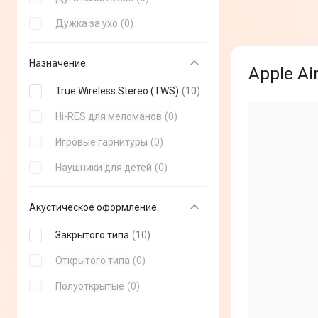
GravaStar
(
+
0
)
Дужка за ухо
(
0
)
Nothing
(
+
0
)
Назначение
Divoom
(
+
0
)
Apple A
ESPERANZA
(
+
0
)
True Wireless Stereo (TWS)
(
10
)
Poly
(
+
0
)
Hi-RES для меломанов
(
0
)
Panasonic
(
+
0
)
Игровые гарнитуры
(
0
)
JLab
(
+
0
)
Наушники для детей
(
0
)
CMF
(
+
0
)
Акустическое оформление
Gelius
(
+
0
)
Закрытого типа
(
10
)
Beats
(
+
0
)
Открытого типа
(
0
)
GamePro
(
+
0
)
Полуоткрытые
(
0
)
Fifine
(
+
0
)