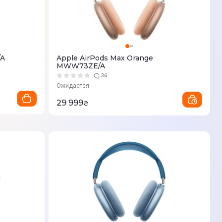
/A
Apple AirPods Max Orange
MWW73ZE/A
36
Ожидается
29 999
₴