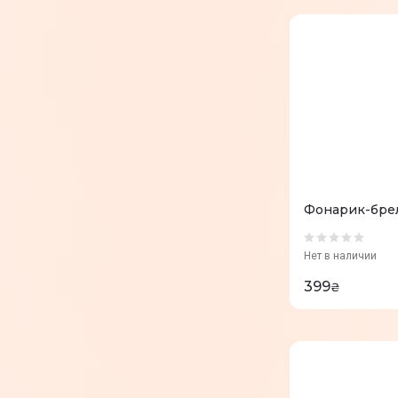
Фонарик-брел
Нет в наличии
399
₴