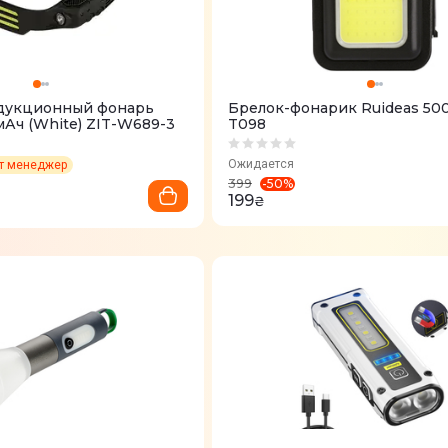
дукционный фонарь
Брелок-фонарик Ruideas 500
мАч (White) ZIT-W689-3
T098
Ожидается
ет менеджер
-
50
%
399
199
₴