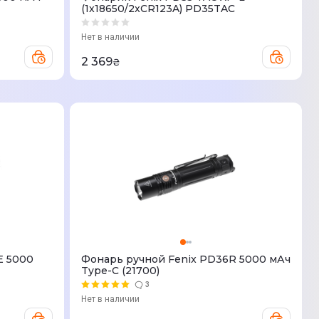
(1x18650/2xCR123A) PD35TAC
Нет в наличии
2 369
₴
E 5000
Фонарь ручной Fenix PD36R 5000 мАч
Type-C (21700)
3
Нет в наличии