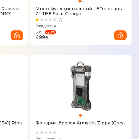
 Ruideas
Многофункциональный LED фонарь
SDRO1
ZJ-1158 Solar Charge
1
Ожидается
-
29
%
699
499
₴
341) Рink
Фонарик-брелок Armytek Zippy (Grey)