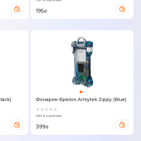
Нет в наличии
195
₴
lack)
Фонарик-брелок Armytek Zippy (Blue)
Нет в наличии
399
₴