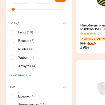
Бренд
Налобный ин
Ruideas 1500 
Fenix
(
10
)
1
Наличие уточня
Baseus
(
6
)
-
33
%
599
399
₴
Ruideas
(
5
)
Wuben
(
4
)
Armytek
(
4
)
NexTool
(
1
)
Показать все
Тип
Брелок
(
4
)
Заряжаемые
(
13
)