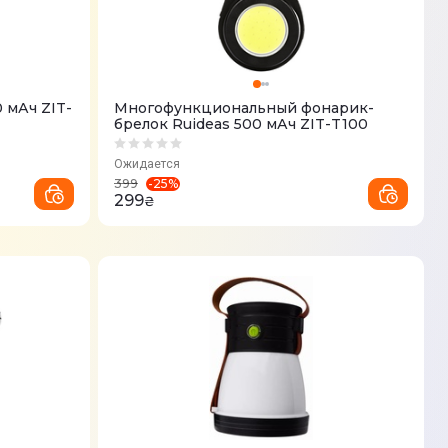
 мАч ZIT-
Многофункциональный фонарик-
брелок Ruideas 500 мАч ZIT-T100
Ожидается
-
25
%
399
299
₴