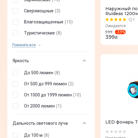
Наружный по
Сверхмощные
(
3
)
Ruideas 1200м
1
Влагозащищенные
(
15
)
Ожидается
-
33
%
599
Туристические
(
8
)
399
₴
Тактические
(
6
)
Показать все
Для ключей
(
2
)
Яркость
Карманные
(
6
)
До 500 люмен
(
8
)
Подарочные
(
2
)
От 500 до 999 люмен
(
2
)
PowerBank
(
1
)
От 1000 до 1999 люмен
(
10
)
Налобные
(
1
)
От 2000 люмен
(
1
)
LED фонарь T
Дальность светового луча
До 100 м
(
8
)