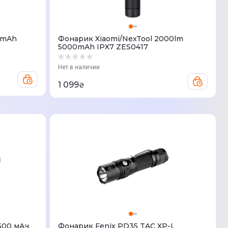
 mAh
Фонарик Xiaomi/NexTool 2000lm
5000mAh IPX7 ZES0417
Нет в наличии
1 099
₴
500 мАч
Фонарик Fenix PD35 TAC XP-L