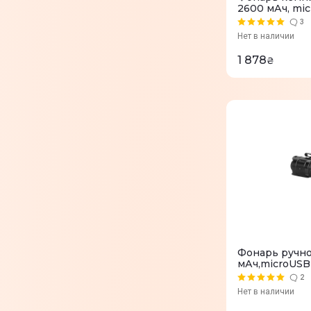
2600 мАч, mic
3
Нет в наличии
1 878
₴
Фонарь ручно
мАч,microUSB 
2
Нет в наличии