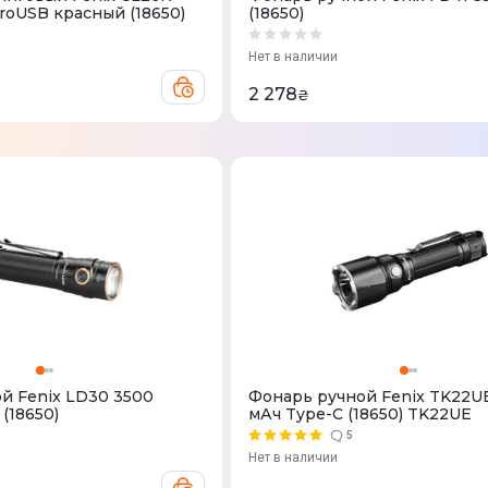
roUSB красный (18650)
(18650)
Нет в наличии
2 278
₴
й Fenix LD30 3500
Фонарь ручной Fenix TK22U
(18650)
мАч Type-C (18650) TK22UE
5
Нет в наличии