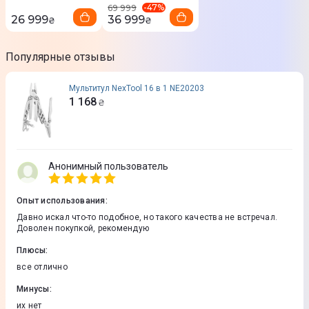
-
47
%
69 999
26 999
36 999
₴
₴
Популярные отзывы
Мультитул NexTool 16 в 1 NE20203
1 168
₴
Анонимный пользователь
Опыт использования
:
Давно искал что-то подобное, но такого качества не встречал.
Доволен покупкой, рекомендую
Плюсы
:
все отлично
Минусы
:
их нет