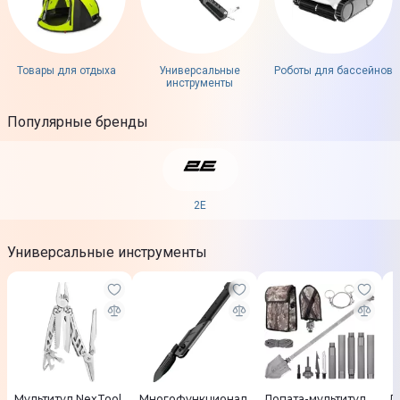
Товары для отдыха
Универсальные
Роботы для бассейнов
инструменты
Популярные бренды
2E
Универсальные инструменты
Мультитул NexTool
Многофункционал
Лопата-мультитул
Л