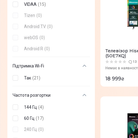
Neo QLED
(
0
)
VIDAA
(
15
)
Tizen
(
0
)
Android TV
(
0
)
webOS
(
0
)
Android R
(
0
)
Телевізор His
(50E7KQ)
13
Підтримка Wi-Fi
Немає в наявност
Так
(
21
)
18 999
₴
Частота розгортки
144 Гц
(
4
)
60 Гц
(
17
)
240 Гц
(
0
)