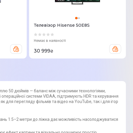
Телевізор Hisense 50E8S
Немає в наявності
30 999
₴
наллю 50 дюймів — баланс між сучасними технологіями,
 операційної системи VIDAA, підтримують HDR та керування
к для перегляду фільмів та відео на YouTube, так і для ігор
стань 1.5–2 метри до ліжка дає можливість насолоджуватися
рює ефект картини та візуально розширює простір