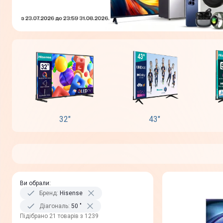
32"
43"
Ви обрали
:
Бренд
:
Hisense
Діагональ
:
50 "
Пiдiбрано 21 товарів з 1239