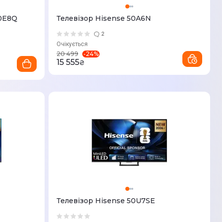
50E8Q
Телевізор Hisense 50A6N
2
Очікується
-
24
%
20 499
15 555
₴
Телевізор Hisense 50U7SE