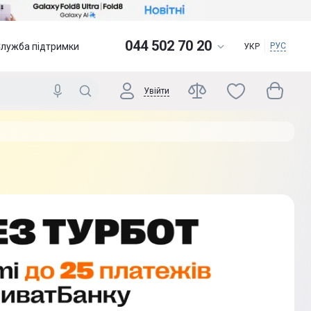
044 502 70 20
Служба підтримки
РУС
УКР
Увійти