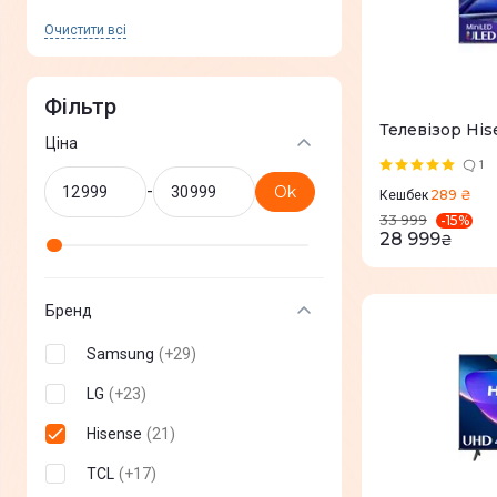
Очистити всi
Фільтр
Телевізор Hi
Ціна
1
-
Ok
289 ₴
Кешбек
-
15
%
33 999
28 999
₴
Бренд
Samsung
(
+
29
)
LG
(
+
23
)
Hisense
(
21
)
TCL
(
+
17
)