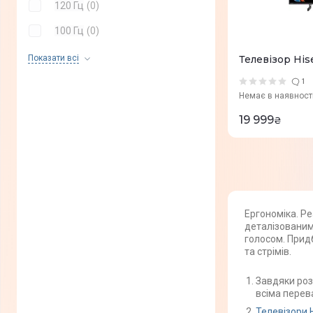
120 Гц
(
0
)
100 Гц
(
0
)
55 Гц
(
0
)
Показати всi
Телевізор Hi
50 Гц
(
0
)
1
Немає в наявност
19 999
₴
Ергономіка. Ре
деталізованим
голосом. Придб
та стрімів.
Завдяки роз
всіма перев
Телевізори 