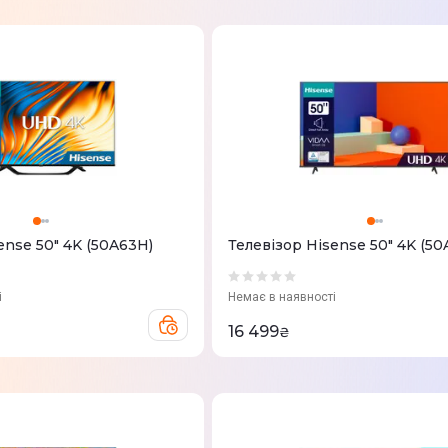
ense 50" 4K (50A63H)
Телевізор Hisense 50" 4K (50
і
Немає в наявності
16 499
₴