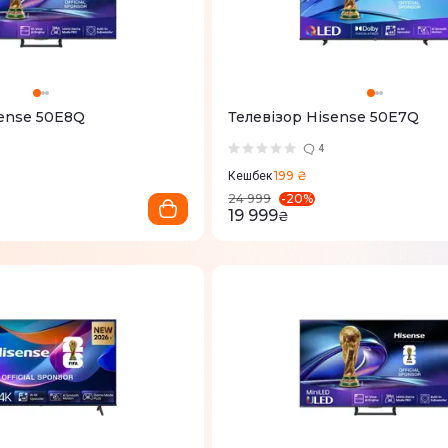
sense 50E8Q
Телевізор Hisense 50E7Q
4
199 ₴
Кешбек
-
20
%
24 999
19 999
₴