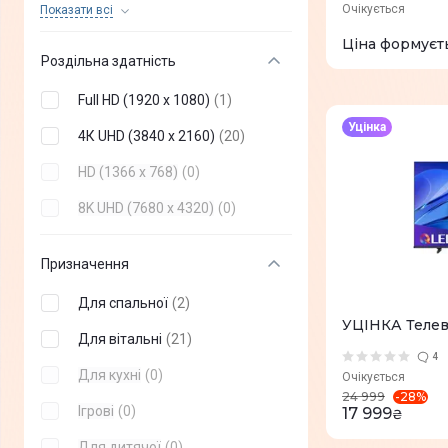
58"
(
+
2
)
Очікується
Показати всi
realme
(
+
1
)
65 "
(
+
34
)
Ціна формуєт
Роздільна здатність
Thomson
(
+
2
)
75 "
(
+
19
)
Full HD (1920 x 1080)
(
1
)
SHARP
(
+
2
)
85"
(
+
16
)
Уцінка
4К UHD (3840 x 2160)
(
20
)
Akai
(
+
3
)
98"
(
+
1
)
HD (1366 x 768)
(
0
)
G-Plus
(
+
0
)
100"
(
+
5
)
8K UHD (7680 x 4320)
(
0
)
Mystery
(
+
0
)
24"
(
+
0
)
Vinga
(
+
0
)
27"
(
+
0
)
Призначення
Setup
(
+
0
)
31,5"
(
+
0
)
Для спальної
(
2
)
Satelit
(
+
0
)
УЦІНКА Телев
42"
(
+
0
)
Для вітальні
(
21
)
4
48"
(
+
0
)
Для кухні
(
0
)
Очікується
-
28
%
24 999
60"
(
+
0
)
Ігрові
(
0
)
17 999
₴
70"
(
+
0
)
Для дитячої
(
0
)