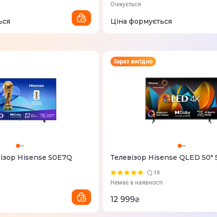
Очікується
ься
Ціна формується
Зараз вигідно
ізор Hisense 50E7Q
Телевізор Hisense QLED 50"
10
Немає в наявності
12 999
₴