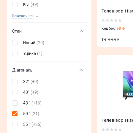
Kivi
(
+
9
)
Телевізор Hi
Sony
(
+
2
)
Показати всi
Philips
(
+
13
)
199 ₴
Кешбек
Стан
Dreame
(
+
1
)
19 999
₴
Новий
(
20
)
Aiwa
(
+
1
)
Уцінка
(
1
)
BRAVIS
(
+
1
)
Gazer
(
+
3
)
Діагональ
Xiaomi
(
+
2
)
32"
(
+
9
)
Haier
(
+
3
)
40"
(
+
9
)
Skyworth
(
+
2
)
43 "
(
+
16
)
ERGO
(
+
5
)
50 "
(
21
)
Телевізор His
2E
(
+
4
)
55 "
(
+
35
)
Toshiba
(
+
2
)