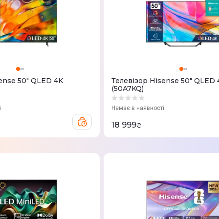
ense 50" QLED 4K
Телевізор Hisense 50" QLED 
(50A7KQ)
і
Немає в наявності
18 999
₴