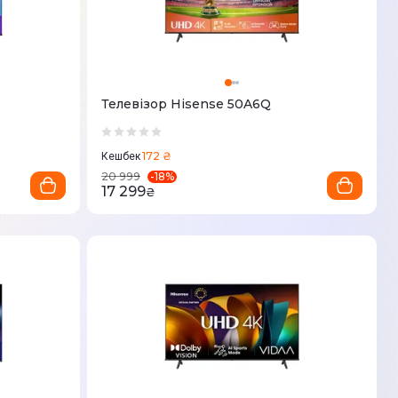
Телевізор Hisense 50A6Q
172 ₴
Кешбек
-
18
%
20 999
17 299
₴