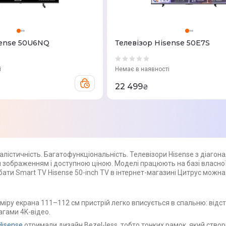
sense 50U6NQ
Телевізор Hisense 50E7S
і
Немає в наявності
22 499
₴
алістичність. Багатофункціональність. Телевізори Hisense з діаго
 зображенням і доступною ціною. Моделі працюють на базі власної
ати Smart TV Hisense 50-inch TV в інтернет-магазині Цитрус можна я
міру екрана 111–112 см пристрій легко вписується в спальню: від
агами 4K-відео.
Hisense
отримали дизайн Bezel-less, тобто тонких рамок, який ство