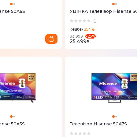
sense 50A6S
УЦІНКА Телевізор Hisense 
1
254 ₴
Кешбек
-
25
%
33 999
25 499
₴
ense 50A5S
Телевізор Hisense 50A7S