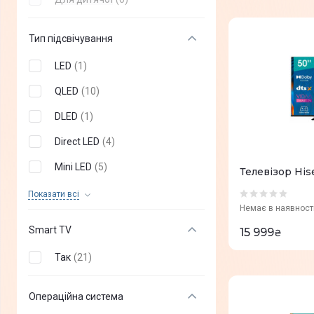
77"
(
+
0
)
Тип підсвічування
83"
(
+
0
)
LED
(
1
)
86"
(
+
0
)
QLED
(
10
)
97"
(
+
0
)
DLED
(
1
)
115"
(
+
0
)
Direct LED
(
4
)
Mini LED
(
5
)
Телевізор His
OLED
(
0
)
Показати всi
Немає в наявност
Nano Cell
(
0
)
Smart TV
15 999
₴
VA
(
0
)
Так
(
21
)
QNED MiniLED
(
0
)
Edge LED
(
0
)
Операційна система