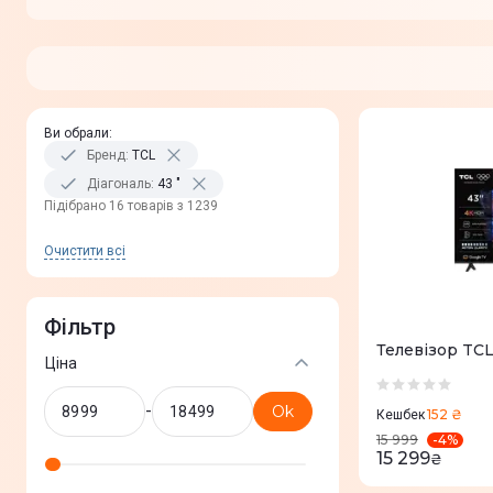
Ви обрали
:
Бренд
:
TCL
Діагональ
:
43 "
Пiдiбрано 16 товарів з 1239
Очистити всi
Фільтр
Телевізор TC
Ціна
-
Ok
152 ₴
Кешбек
-
4
%
15 999
15 299
₴