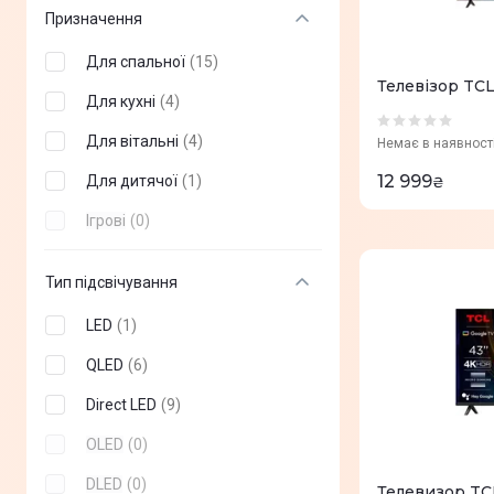
Vinga
(
+
0
)
27"
(
+
0
)
Призначення
realme
(
+
0
)
31,5"
(
+
0
)
Для спальної
(
15
)
Satelit
(
+
0
)
Телевізор TCL
42"
(
+
0
)
Для кухні
(
4
)
48"
(
+
0
)
Для вітальні
(
4
)
Немає в наявност
60"
(
+
0
)
12 999
Для дитячої
(
1
)
₴
70"
(
+
0
)
Ігрові
(
0
)
77"
(
+
0
)
Тип підсвічування
83"
(
+
0
)
LED
(
1
)
86"
(
+
0
)
QLED
(
6
)
97"
(
+
0
)
Direct LED
(
9
)
100"
(
+
0
)
OLED
(
0
)
DLED
(
0
)
Телевизор TC