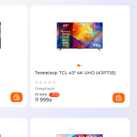
Телевізор TCL 43" 4K UHD (43P735)
Очікується
-
31
%
17 399
11 999
₴