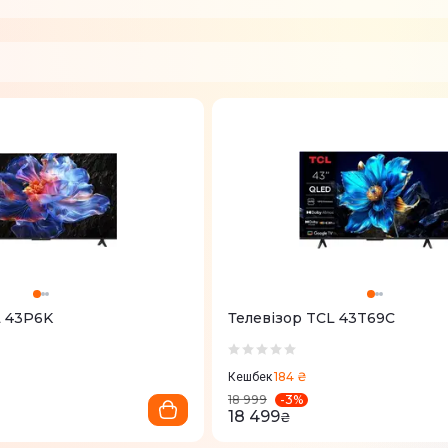
L 43P6K
Телевізор TCL 43T69C
184 ₴
Кешбек
-
3
%
18 999
18 499
₴