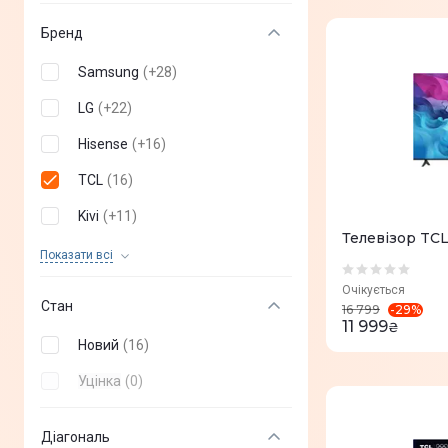
Бренд
Samsung
(
+
28
)
LG
(
+
22
)
Hisense
(
+
16
)
TCL
(
16
)
Kivi
(
+
11
)
Телевізор TC
Sony
(
+
3
)
Показати всi
Philips
(
+
14
)
Очікується
Стан
-
29
%
16 799
Mystery
(
+
1
)
11 999
₴
Новий
(
16
)
Aiwa
(
+
3
)
Уцінка
(
0
)
BRAVIS
(
+
2
)
Gazer
(
+
2
)
Діагональ