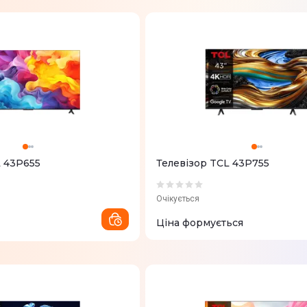
L 43P655
Телевізор TCL 43P755
Очікується
Ціна формується