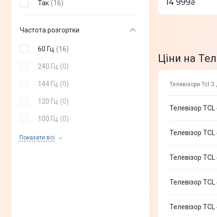
14 999
₴
Так
(
16
)
Частота розгортки
60 Гц
(
16
)
Ціни на Тел
240 Гц
(
0
)
144 Гц
(
0
)
Телевізори Tcl З
120 Гц
(
0
)
Телевізор TCL
100 Гц
(
0
)
Телевізор TCL
55 Гц
(
0
)
Показати всi
50 Гц
(
0
)
Телевізор TCL 
Телевізор TCL
Телевізор TCL 