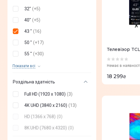
Xiaomi
(
+
4
)
32"
(
+
5
)
Haier
(
+
5
)
40"
(
+
5
)
Skyworth
(
+
3
)
43 "
(
16
)
ERGO
(
+
5
)
50 "
(
+
17
)
Телевізор TC
Setup
(
+
1
)
55 "
(
+
30
)
2E
(
+
8
)
58"
(
+
3
)
Немає в наявност
Показати всi
Toshiba
(
+
3
)
18 299
65 "
(
+
35
)
₴
Роздільна здатність
Thomson
(
+
5
)
75 "
(
+
33
)
Full HD (1920 x 1080)
(
3
)
SHARP
(
+
1
)
85"
(
+
19
)
4К UHD (3840 x 2160)
(
13
)
Akai
(
+
3
)
98"
(
+
14
)
HD (1366 x 768)
(
0
)
G-Plus
(
+
0
)
115"
(
+
1
)
8K UHD (7680 x 4320)
(
0
)
Dreame
(
+
0
)
24"
(
+
0
)