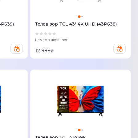
3Р639)
Телевізор TCL 43" 4K UHD (43P638)
Немає в наявності
12 999
₴
Телевізор TCL 43S59K