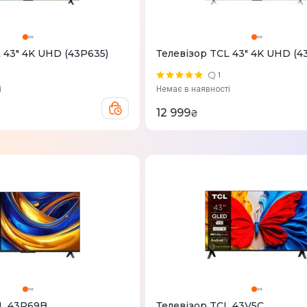
 43" 4K UHD (43P635)
Телевізор TCL 43" 4K UHD (4
1
і
Немає в наявності
12 999
₴
L 43P69B
Телевізор TCL 43V5C