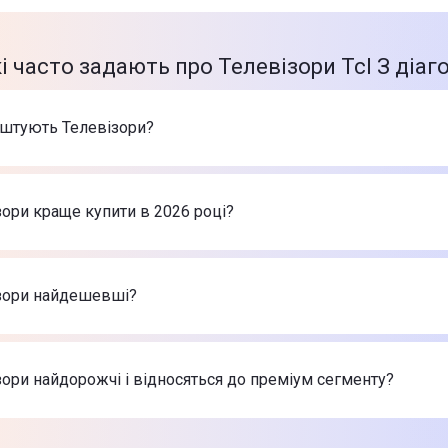
і часто задають про Телевізори Tcl З діаг
оштують Телевізори?
арів в категорії Телевізори в інтернет-магазині Цитрус
 LG 50UA75006LA
-
18 999 ₴
зори краще купити в 2026 році?
Philips 43PUS7000/12
-
14 999 ₴
 Hisense 55E7Q
-
23 999 ₴
евізори в 2026 році на думку інтернет-магазину Цитрус
 LG 50UA75006LA
-
18 999 ₴
ізори найдешевші?
Philips 43PUS7000/12
-
14 999 ₴
 Hisense 55E7Q
-
23 999 ₴
 найдешевші Телевізори
 LG 50UA75006LA
-
18 999 ₴
зори найдорожчі і відносяться до преміум сегменту?
Philips 43PUS7000/12
-
14 999 ₴
 Hisense 55E7Q
-
23 999 ₴
х товарів з категорії Телевізори в Цитрусі