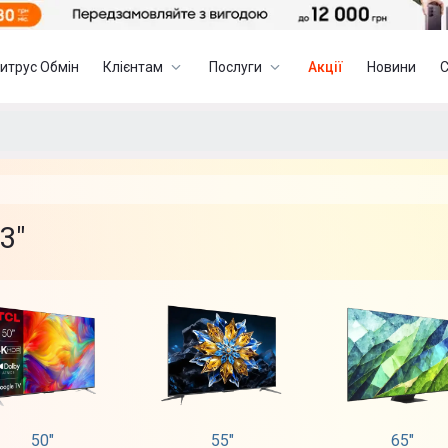
итрус Обмін
Клієнтам
Послуги
Акції
Новини
3"
50"
55"
65"