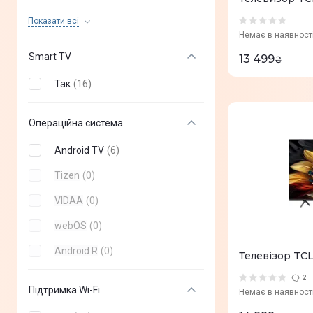
Nano Cell
(
0
)
Показати всi
Немає в наявност
VA
(
0
)
Smart TV
13 499
₴
QNED MiniLED
(
0
)
Так
(
16
)
Edge LED
(
0
)
Mini LED
(
0
)
Операційна система
Neo QLED
(
0
)
Android TV
(
6
)
Tizen
(
0
)
VIDAA
(
0
)
webOS
(
0
)
Android R
(
0
)
Телевізор TC
2
Підтримка Wi-Fi
Немає в наявност