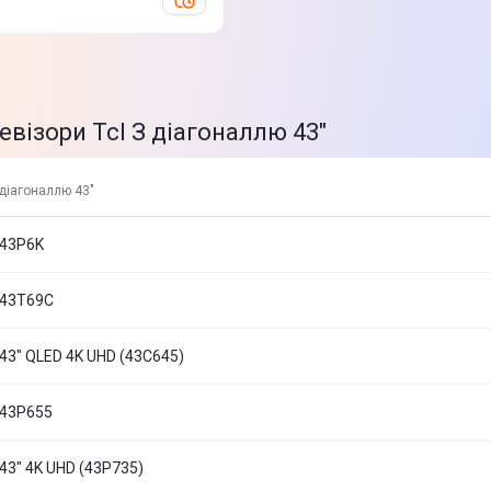
евізори Tcl З діагоналлю 43"
 діагоналлю 43"
 43P6K
 43T69C
43" QLED 4K UHD (43C645)
 43P655
43" 4K UHD (43P735)