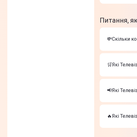
Питання, як
💸Скільки к
Вартість тов
Телевізор
🛒Які Телеві
Телевізор 
Телевізор
Найкращі Тел
Телевізор
📢Які Телев
Телевізор 
Телевізор
На сьогодні
Телевізор
🔥Які Телеві
Телевізор 
Телевізор
ТОП-3 дороги