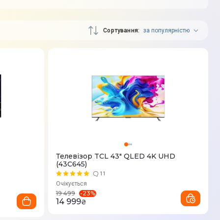
Сортування
за популярністю
Телевізор TCL 43" QLED 4K UHD
(43C645)
11
Очікується
-
23
%
19 499
14 999
₴