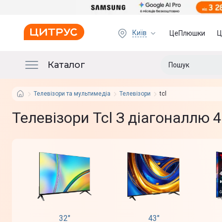
Київ
ЦеПлюшки
Ц
Каталог
Телевізори та мультимедіа
Телевізори
tcl
Телевізори Tcl З діагоналлю 4
32"
43"