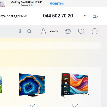
044 502 70 20
Служба підтримки
РУС
УКР
Увійти
75"
85"