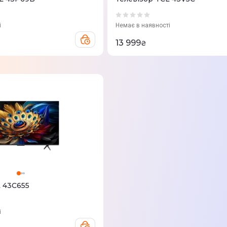
і
Немає в наявності
13 999
₴
L 43C655
і