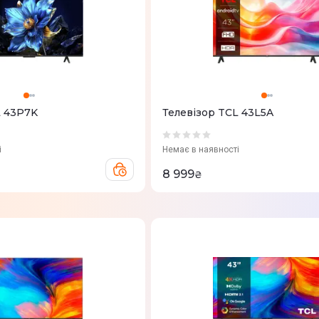
L 43P7K
Телевізор TCL 43L5A
і
Немає в наявності
8 999
₴