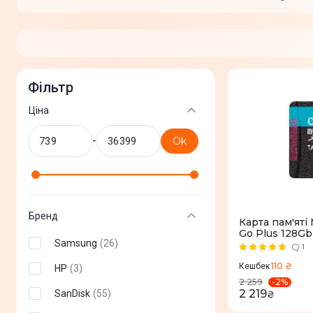
Фільтр
Ціна
-
Ok
Бренд
Карта пам'ятi
Go Plus 128Gb
Samsung
(
26
)
1
110 ₴
Кешбек
HP
(
3
)
-
2
%
2 259
2 219
SanDisk
(
55
)
₴