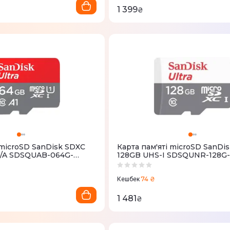
1 399
₴
 microSD SanDisk SDXC
Карта пам'яті microSD SanDi
W/A SDSQUAB-064G-
128GB UHS-I SDSQUNR-128
74 ₴
Кешбек
1 481
₴