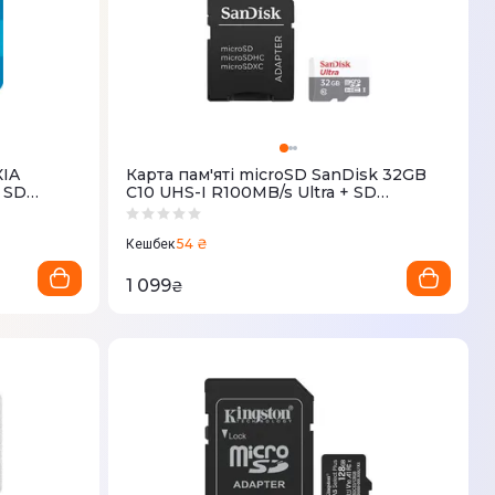
XIA
Карта пам'яті microSD SanDisk 32GB
+ SD
C10 UHS-I R100MB/s Ultra + SD
(SDSQUNR-032G-GN3MA)
54 ₴
Кешбек
1 099
₴