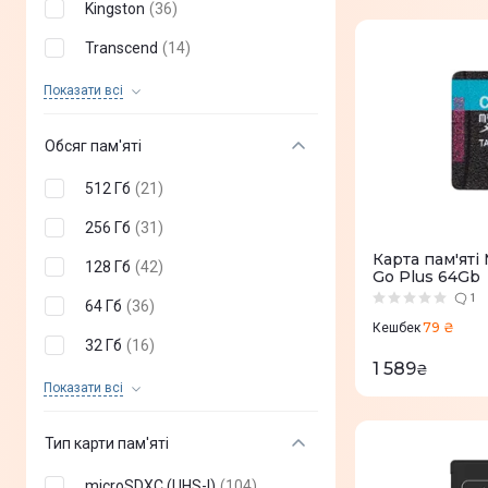
Kingston
(
36
)
Transcend
(
14
)
Apacer
(
10
)
Показати всi
Lexar
(
6
)
Обсяг пам'яті
SiliconPower
(
4
)
512 Гб
(
21
)
KIOXIA
(
3
)
256 Гб
(
31
)
Карта пам'ятi
128 Гб
(
42
)
Go Plus 64Gb
1
64 Гб
(
36
)
79 ₴
Кешбек
32 Гб
(
16
)
1 589
₴
16 Гб
(
1
)
Показати всi
Тип карти пам'яті
microSDXC (UHS-I)
(
104
)