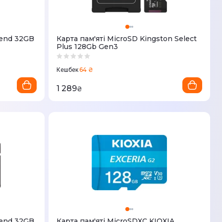
cend 32GB
Карта пам'ятi MicroSD Kingston Select
Plus 128Gb Gen3
64 ₴
Кешбек
1 289
₴
cend 32GB
Карта пам'ятi MicroSDXC KIOXIA