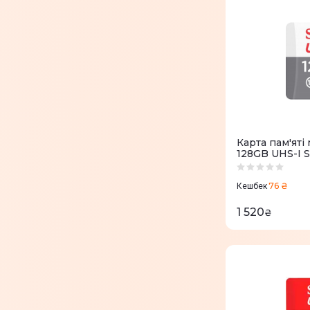
Карта пам'яті
128GB UHS-I
76 ₴
Кешбек
1 520
₴