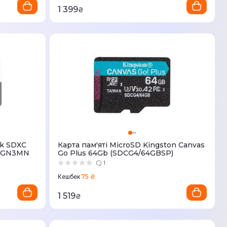
1 399
₴
sk SDXC
Карта пам'ятi MicroSD Kingston Canvas
G-GN3MN
Go Plus 64Gb (SDCG4/64GBSP)
1
75 ₴
Кешбек
1 519
₴