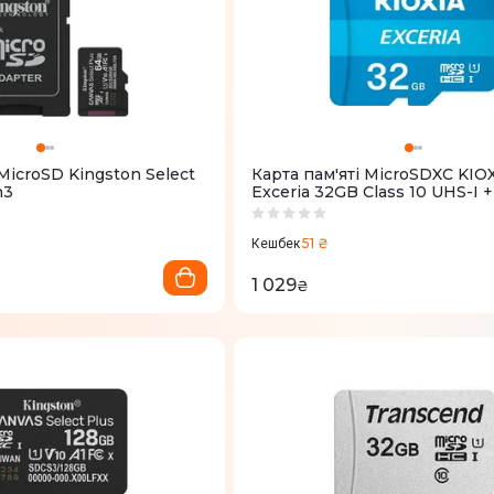
 MicroSD Kingston Select
Карта пам'ятi MicroSDXC KIO
n3
Exceria 32GB Class 10 UHS-I 
Adapter (LMEX1L032GG2)
51 ₴
Кешбек
1 029
₴