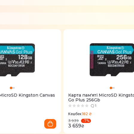
 MicroSD Kingston Canvas
Карта пам'ятi MicroSD Kingst
Go Plus 256Gb
1
182 ₴
Кешбек
-
7
%
3 939
3 659
₴