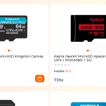
 MicroSD Kingston Canvas
Карта пам'яті MicroSD Apace
UHS-I R100MB/s + SD
36 ₴
Кешбек
739
₴