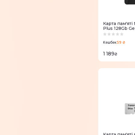
Карта пам'ятi Mi
Plus 128Gb G
59 ₴
Кешбек
1 189
₴
Карта пам'яті