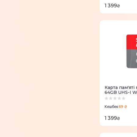
1 399
₴
Карта пам'яті
64GB UHS-I 
GN6MA
69 ₴
Кешбек
1 399
₴