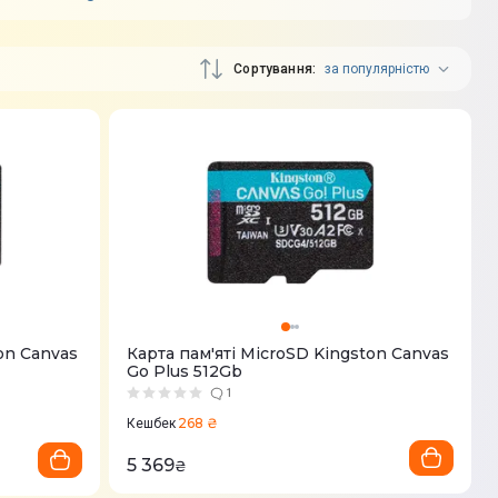
Сортування
за популярністю
on Canvas
Карта пам'ятi MicroSD Kingston Canvas
Go Plus 512Gb
1
268 ₴
Кешбек
5 369
₴