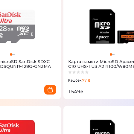
 microSD SanDisk SDXC
Карта памяти MicroSD Apace
 SDSQUNR-128G-GN3MA
C10 UHS-I U3 A2 R100/W80MB
77 ₴
Кешбек
1 549
₴