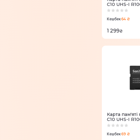
C10 UHS-I R1
64 ₴
Кешбек
1 299
₴
Карта пам'яті
C10 UHS-I R10
(SDSQUNR-06
69 ₴
Кешбек