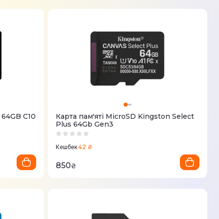
r 64GB C10
Карта пам'ятi MicroSD Kingston Select
Plus 64Gb Gen3
42 ₴
Кешбек
850
₴