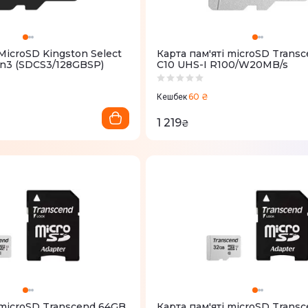
croSD Kingston Select
Карта пам'яті microSD Trans
en3 (SDCS3/128GBSP)
C10 UHS-I R100/W20MB/s
60 ₴
Кешбек
1 219
₴
 microSD Transcend 64GB
Карта пам'яті microSD Trans