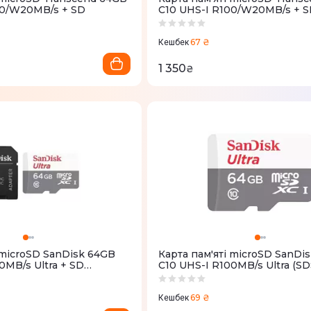
00/W20MB/s + SD
C10 UHS-I R100/W20MB/s + 
67 ₴
Кешбек
1 350
₴
 microSD SanDisk 64GB
Карта пам'яті microSD SanDi
0MB/s Ultra + SD
C10 UHS-I R100MB/s Ultra (
4G-GN3MA)
064G-GN3MN)
69 ₴
Кешбек