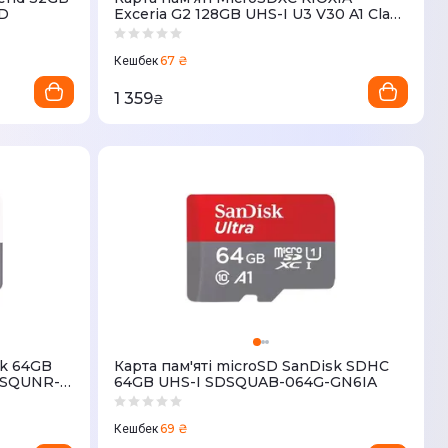
SD
Exceria G2 128GB UHS-I U3 V30 A1 Class
10 + SD-adapter (LMEX2L128GG2)
67 ₴
Кешбек
1 359
₴
sk 64GB
Карта пам'яті microSD SanDisk SDHC
SDSQUNR-
64GB UHS-I SDSQUAB-064G-GN6IA
69 ₴
Кешбек