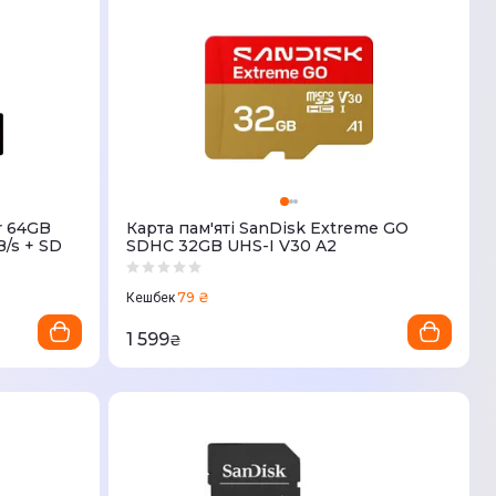
r 64GB
Карта пам'яті SanDisk Extreme GO
/s + SD
SDHC 32GB UHS-I V30 A2
79 ₴
Кешбек
1 599
₴