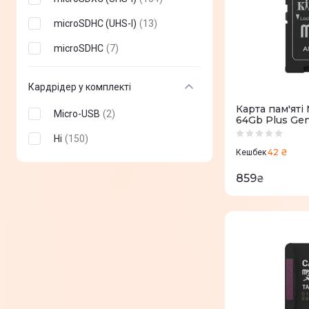
microSDHC (UHS-I)
(
13
)
microSDHC
(
7
)
Кардрідер у комплекті
Карта пам'ятi
Micro-USB
(
2
)
64Gb Plus Ge
Ні
(
150
)
42 ₴
Кешбек
859
₴