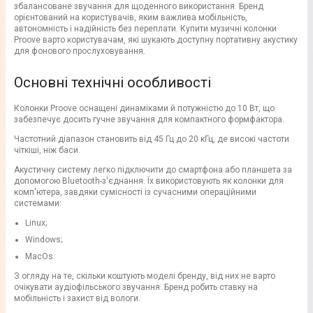
збалансоване звучання для щоденного використання. Бренд
орієнтований на користувачів, яким важлива мобільність,
автономність і надійність без переплати. Купити музичні колонки
Proove варто користувачам, які шукають доступну портативну акустику
для фонового прослуховування.
Основні технічні особливості
Колонки Proove оснащені динаміками й потужністю до 10 Вт, що
забезпечує досить гучне звучання для компактного формфактора.
Частотний діапазон становить від 45 Гц до 20 кГц, де високі частоти
чіткіші, ніж баси.
Акустичну систему легко підключити до смартфона або планшета за
допомогою Bluetooth-з'єднання. Їх використовують як колонки для
комп'ютера, завдяки сумісності із сучасними операційними
системами:
Linux;
Windows;
MacOs.
З огляду на те, скільки коштують моделі бренду, від них не варто
очікувати аудіофільського звучання. Бренд робить ставку на
мобільність і захист від вологи.