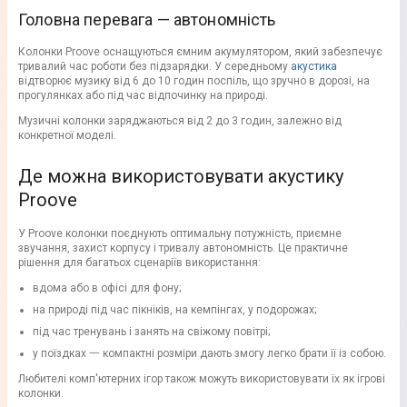
Головна перевага — автономність
Колонки Proove оснащуються ємним акумулятором, який забезпечує
тривалий час роботи без підзарядки. У середньому
акустика
відтворює музику від 6 до 10 годин поспіль, що зручно в дорозі, на
прогулянках або під час відпочинку на природі.
Музичні колонки заряджаються від 2 до 3 годин, залежно від
конкретної моделі.
Де можна використовувати акустику
Proove
У Proove колонки поєднують оптимальну потужність, приємне
звучання, захист корпусу і тривалу автономність. Це практичне
рішення для багатьох сценаріїв використання:
вдома або в офісі для фону;
на природі під час пікніків, на кемпінгах, у подорожах;
під час тренувань і занять на свіжому повітрі;
у поїздках 一 компактні розміри дають змогу легко брати її із собою.
Любителі комп'ютерних ігор також можуть використовувати їх як ігрові
колонки.