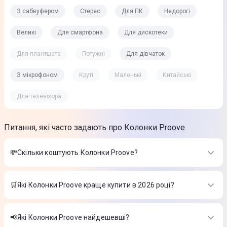
З сабвуфером
Стерео
Для ПК
Недорогі
Великі
Для смартфона
Для дискотеки
Для плантшета
Потужні
Для дівчаток
З мікрофоном
Круті
Маленькі
Китайські
Для телевізора
Питання, які часто задають про Колонки Proove
💸Скільки коштують Колонки Proove?
Вартість товарів в категорії Колонки Proove в інтернет-
магазині Цитрус
🛒Які Колонки Proove краще купити в 2026 році?
Акустика Proove Black Rock 10W (APP)
-
1 599 ₴
Найкращі Колонки Proove в 2026 році на думку інтернет-
Портативна Акустика Proove Funk 15W (APP) black
-
2 399 ₴
магазину Цитрус
Портативна Акустика Proove Funk 15W (APP) beige/gold
-
📢Які Колонки Proove найдешевші?
2 399 ₴