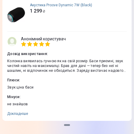
Акустика Proove Dynamic 7W (Black)
1 299
₴
Анонімний користувач
Досвід використання
:
Колонка виявилась гучною як на свій розмір. Баси приємні, звук
чистий навіть на максималці. Брав для дачі — тепер без неї ні
шашлик, ні відпочинок не обходиться. Заряду вистачає надовго,
блютуз ловить швидко. Виглядає стильно, носити зручно. За такі
гроші топ
Плюси
:
Звук цiна баси
Мінуси
:
не знайшов
Докладніше