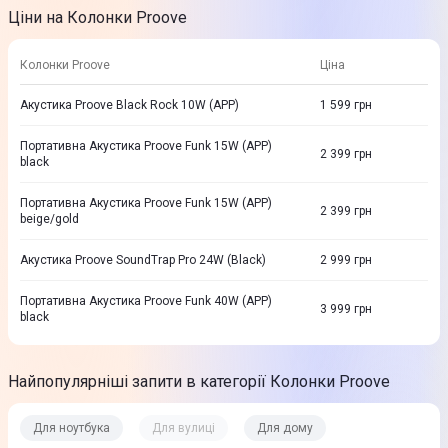
Ціни на Колонки Proove
Колонки Proove
Ціна
Акустика Proove Black Rock 10W (APP)
1 599
грн
Портативна Акустика Proove Funk 15W (APP)
2 399
грн
black
Портативна Акустика Proove Funk 15W (APP)
2 399
грн
beige/gold
Акустика Proove SoundTrap Pro 24W (Black)
2 999
грн
Портативна Акустика Proove Funk 40W (APP)
3 999
грн
black
Найпопулярніші запити в категорії Колонки Proove
Для ноутбука
Для вулиці
Для дому