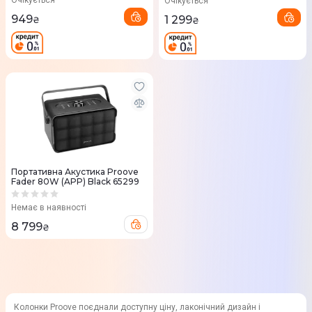
Очікується
Очікується
949
1 299
₴
₴
Портативна Акустика Proove
Fader 80W (APP) Black 65299
Немає в наявності
8 799
₴
Колонки Proove поєднали доступну ціну, лаконічний дизайн і