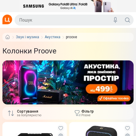
Звук і музика
Акустика
proove
Колонки Proove
Сортування
Фільтр
за популярністю
Proove