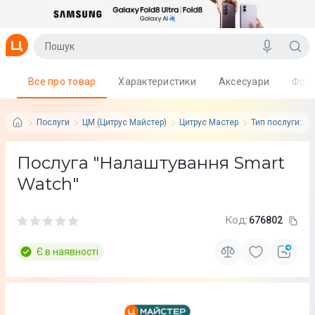
Все про товар
Характеристики
Аксесуари
Фот
Послуги
ЦМ (Цитрус Майстер)
Цитрус Мастер
Тип послуги: Ра
Послуга "Налаштування Smart
Watch"
Код:
676802
Є в наявності