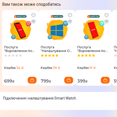
Вам також може сподобатись
Послуга
Послуга
Послуга
П
"Відновлення після
"Налаштування ОС
"Відновлення після
"
системного збою
Windows"
системного збою
S
Apple"
Android"
34 ₴
39 ₴
19 ₴
Кешбек
Кешбек
Кешбек
К
699
799
399
5
₴
₴
₴
Підключення і налаштування Smart Watch.