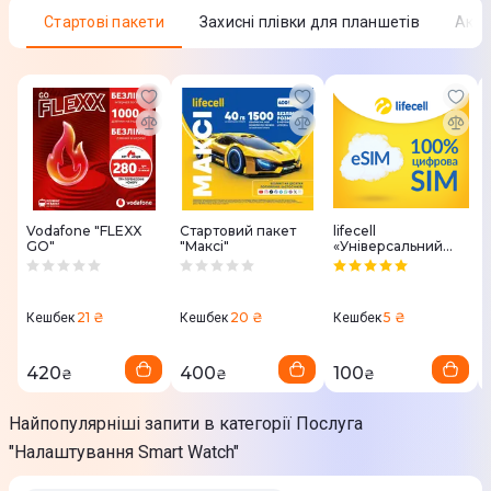
Стартові пакети
Захисні плівки для планшетів
Аку
Vodafone "FLEXX
Стартовий пакет
lifecell
GO"
"Максі"
«Універсальний
для еСІМ»
21 ₴
20 ₴
5 ₴
Кешбек
Кешбек
Кешбек
420
400
100
₴
₴
₴
Найпопулярніші запити в категорії Послуга
"Налаштування Smart Watch"