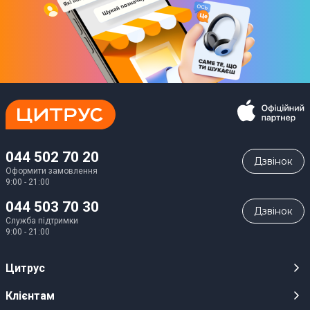
044 502 70 20
Дзвiнок
Оформити замовлення
9:00 - 21:00
044 503 70 30
Дзвiнок
Служба підтримки
9:00 - 21:00
Цитрус
Кар’єра
Клієнтам