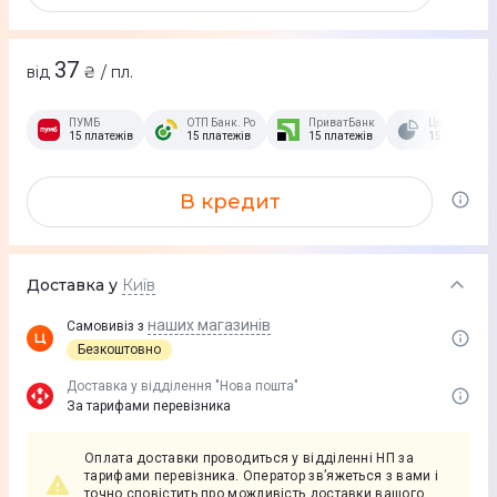
37
від
₴ / пл.
ПУМБ
ОТП Банк. Розстрочка Скибочка.
ПриватБанк
Це Розстроч
15 платежів
15 платежів
15 платежів
15 платежів
В кредит
Доставка у
Київ
наших магазинів
Самовивіз з
Безкоштовно
Доставка у вiддiлення "Нова пошта"
За тарифами перевізника
Оплата доставки проводиться у відділенні НП за
тарифами перевізника. Оператор зв’яжеться з вами і
точно сповістить про можливість доставки вашого