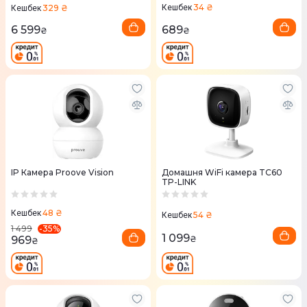
34 ₴
329 ₴
Кешбек
Кешбек
689
6 599
₴
₴
IP Камера Proove Vision
Домашня WiFi камера TC60
TP-LINK
48 ₴
Кешбек
54 ₴
Кешбек
-
35
%
1 499
1 099
969
₴
₴