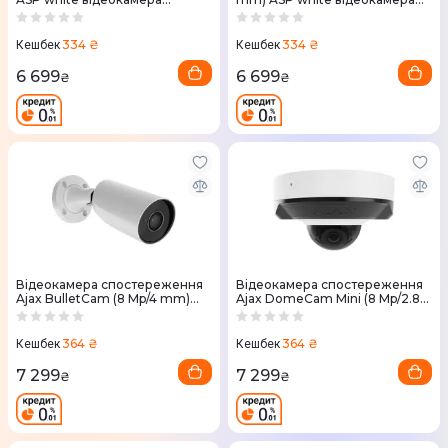
спостереження
спостереження
334 ₴
334 ₴
Кешбек
Кешбек
6 699
6 699
₴
₴
Відеокамера спостереження
Відеокамера спостереження
Ajax BulletCam (8 Mp/4 mm)
Ajax DomeCam Mini (8 Mp/2.8
ASP white
mm) ASP white
364 ₴
364 ₴
Кешбек
Кешбек
7 299
7 299
₴
₴