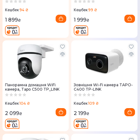
C216 TP-LINK
94 ₴
99 ₴
Кешбек
Кешбек
1 899
1 999
₴
₴
Панорамна домашня WiFi
Зовнішня Wi-Fi камера TAPO-
камера, Tapo C500 TP_LINK
C400 TP-LINK
104 ₴
109 ₴
Кешбек
Кешбек
2 099
2 199
₴
₴