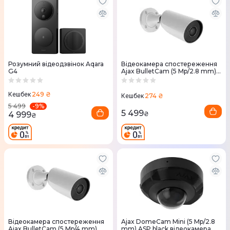
Розумний відеодзвінок Aqara
Відеокамера спостереження
G4
Ajax BulletCam (5 Mp/2.8 mm)
ASP white
249 ₴
Кешбек
274 ₴
Кешбек
-
9
%
5 499
5 499
4 999
₴
₴
Відеокамера спостереження
Ajax DomeCam Mini (5 Mp/2.8
Ajax BulletCam (5 Mp/4 mm)
mm) ASP black відеокамера