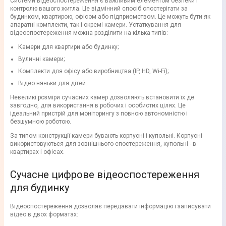
Системи відеоспостереження є важливим елементом безпеки і
контролю вашого житла. Це відмінний спосіб спостерігати за
будинком, квартирою, офісом або підприємством. Це можуть бути як
апаратні комплекти, так і окремі камери. Устаткування для
відеоспостереження можна розділити на кілька типів:
Камери для квартири або будинку;
Вуличні камери;
Комплекти для офісу або виробництва (IP, HD, Wi-Fi);
Відео няньки для дітей.
Невеликі розміри сучасних камер дозволяють встановити їх де
завгодно, для використання в робочих і особистих цілях. Це
ідеальний пристрій для моніторингу з повною автономністю і
безшумною роботою.
За типом конструкції камери бувають корпусні і купольні. Корпусні
використовуються для зовнішнього спостереження, купольні - в
квартирах і офісах.
Сучасне цифрове відеоспостереження
для будинку
Відеоспостереження дозволяє передавати інформацію і записувати
відео в двох форматах: