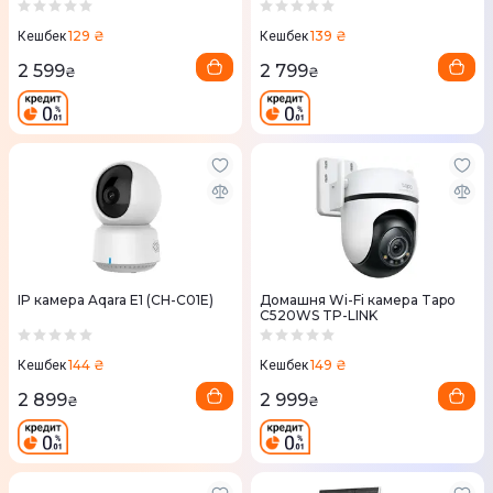
129 ₴
139 ₴
Кешбек
Кешбек
2 599
2 799
₴
₴
IP камера Aqara E1 (CH-C01E)
Домашня Wi-Fi камера Tapo
C520WS TP-LINK
144 ₴
149 ₴
Кешбек
Кешбек
2 899
2 999
₴
₴