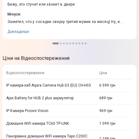
Вижу, кто стучит или звонит в двери
Мінуси
:
Заметил, что у соседки сверху третий мужик за месяц) Ну, и
сложненько было разобраться в настройках, но уже все хорошо
Докладніше
Ціни на Відеоспостереження
Відеоспостереження
Ціна
IP камера-хаб Aqara Camera Hub G3 (EU) CH-H03
6 599
грн
Ajax Battery for HUB 2 plus акумулятор
689
грн
IP Камера Proove Vision
969
грн
Домашня WiFi камера TC60 TP-LINK
1 099
грн
Панорамна домашня WiFi камера Tapo C200C
1 199
грн