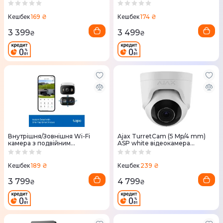
169 ₴
174 ₴
Кешбек
Кешбек
3 399
3 499
₴
₴
Внутрішня/Зовнішня Wi-Fi
Ajax TurretCam (5 Mp/4 mm)
камера з подвійним
ASP white відеокамера
об'єктивом Tapo C246D TP-
спостереження
LINK
189 ₴
239 ₴
Кешбек
Кешбек
3 799
4 799
₴
₴