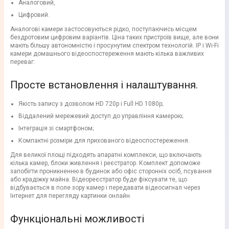
Аналоговий,
Цифровий.
Аналогові камери застосовуються рідко, поступаючись місцем
бездротовим цифровим варіантів. Ціна таких пристроїв вище, але вони
мають більшу автономністю і просунутим спектром технологій. IP і Wi-Fi
камери домашнього відеоспостереження мають кілька важливих
переваг:
Просте встановлення і налаштування.
Якість запису з дозволом HD 720p і Full HD 1080p;
Віддалений мережевий доступ до управління камерою;
Інтеграція зі смартфоном;
Компактні розміри для прихованого відеоспостереження.
Для великої площі підходять апаратні комплекси, що включають
кілька камер, блоки живлення і реєстратор. Комплект допоможе
запобігти проникненню в будинок або офіс сторонніх осіб, псування
або крадіжку майна. Відеореєстратор буде фіксувати те, що
відбувається в поле зору камер і передавати відеосигнал через
Інтернет для перегляду картинки онлайн.
Функціональні можливості