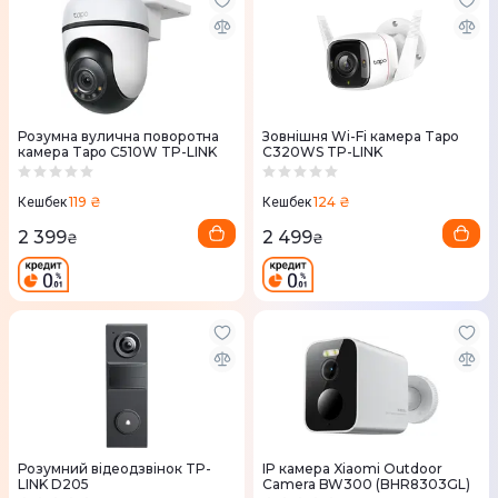
Розумна вулична поворотна
Зовнішня Wi-Fi камера Tapo
камера Tapo C510W TP-LINK
C320WS TP-LINK
119 ₴
124 ₴
Кешбек
Кешбек
2 399
2 499
₴
₴
Розумний відеодзвінок TP-
IP камера Xiaomi Outdoor
LINK D205
Camera BW300 (BHR8303GL)