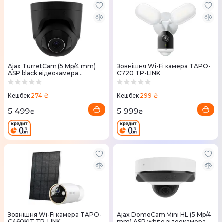
Ajax TurretCam (5 Mp/4 mm)
Зовнішня Wi-Fi камера TAPO-
ASP black відеокамера
C720 TP-LINK
спостереження
274 ₴
299 ₴
Кешбек
Кешбек
5 499
5 999
₴
₴
Зовнішня Wi-Fi камера TAPO-
Ajax DomeCam Mini HL (5 Mp/4
C460KIT TP-LINK
mm) ASP white відеокамера