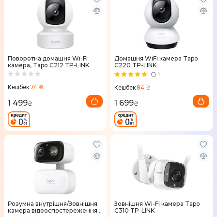
Поворотна домашня Wi-Fi
Домашня WiFi камера Tapo
камера, Tapo C212 TP-LINK
C220 TP-LINK
1
74 ₴
84 ₴
Кешбек
Кешбек
1 499
1 699
₴
₴
Розумна внутрішня/Зовнішня
Зовнішня Wi-Fi камера Tapo
камера відеоспостереження,
C310 TP-LINK