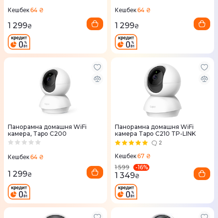
64 ₴
64 ₴
Кешбек
Кешбек
1 299
1 299
₴
₴
Панорамна домашня WiFi
Панорамна домашня WiFi
камера, Tapo C200
камера Tapo C210 TP-LINK
2
67 ₴
Кешбек
64 ₴
Кешбек
-
16
%
1 599
1 299
₴
1 349
₴