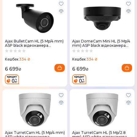
Ajax BulletCam HL (5 Mp/4 mm)
Ajax DomeCam Mini HL (5 Mp/4
ASP black відеокамера
mm) ASP black відеокамера
спостереження
спостереження
334 ₴
334 ₴
Кешбек
Кешбек
6 699
6 699
₴
₴
Ajax TurretCam HL (5 Mp/4 mm)
Ajax TurretCam HL (5 Mp/2.8
ASP white відеокамера
mm) ASP white відеокамера