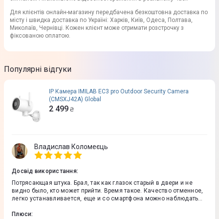
Для клієнтів онлайн-магазину передбачена безкоштовна доставка по
місту і швидка доставка по Україні: Харків, Київ, Одеса, Полтава,
Миколаїв, Чернівці. Кожен клієнт може отримати розстрочку з
фіксованою оплатою.
Популярні відгуки
IP Камера IMILAB EC3 pro Outdoor Security Camera
(CMSXJ42A) Global
2 499
₴
Владислав Коломеєць
Досвід використання
:
Потрясающая штука. Брал, так как глазок старый в двери и не
видно было, кто может прийти. Время такое. Качество отменное,
легко устанавливается, еще и со смартфона можно наблюдать
все, что происходит в подъезде
Плюси
: