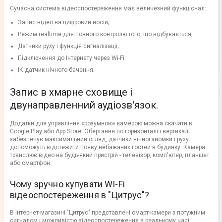
Сучасна система відеоспостереження має величезний функціонал:
Запис відео на цифровий носій;
Режим realtime для повного контролю того, що відбувається;
Датчики руху і функція сигналізації;
Підключення до Інтернету через Wi-Fi.
ІК датчик нічного бачення;
Запис в хмарне сховище і
двунаправленний аудіозв'язок.
Додатки для управління «розумною» камерою можна скачати в
Google Play або App Store. Обертання по горизонталі і вертикалі
забезпечує максимальний огляд, датчики нічної зйомки і руху
допоможуть відстежити появу небажаних гостей в будинку. Камера
транслює відео на будь-який пристрій - телевізор, комп'ютер, планшет
або смартфон.
Чому зручно купувати WI-Fi
відеоспостереження в "Цитрус"?
В інтернет-магазині "Цитрус" представлені смарт-камери з потужним
сигналом і можливістю відеоспостереження в реальному часі.