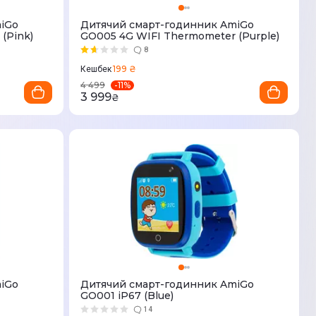
iGo
Дитячий смарт-годинник AmiGo
(Pink)
GO005 4G WIFI Thermometer (Purple)
8
199 ₴
Кешбек
-
11
%
4 499
3 999
₴
iGo
Дитячий смарт-годинник AmiGo
GO001 iP67 (Blue)
14