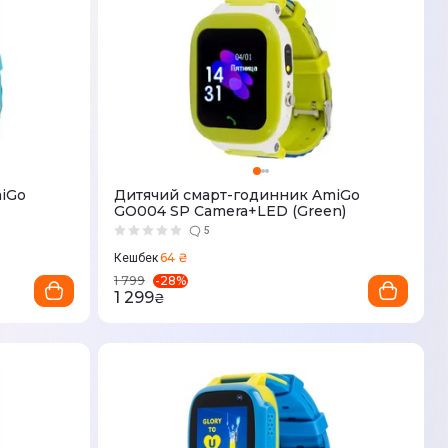
iGo
Дитячий смарт-годинник AmiGo
GO004 SP Camera+LED (Green)
5
64 ₴
Кешбек
-
28
%
1 799
1 299
₴