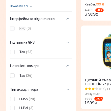
199 ₴
Кешбек
24 Мб
(
0
)
Показати всi
-
11
%
4 499
3 999
64 Гб
(
0
)
₴
Інтерфейси та підключення
NFC
(
0
)
Підтримка GPS
Так
(
23
)
Наявність камери
Так
(
26
)
Дитячий смар
GO001 iP67 (G
Тип акумулятора
14
Очікується
-
20
%
1 999
Li-Ion
(
20
)
1 599
₴
Li-Pol
(
3
)