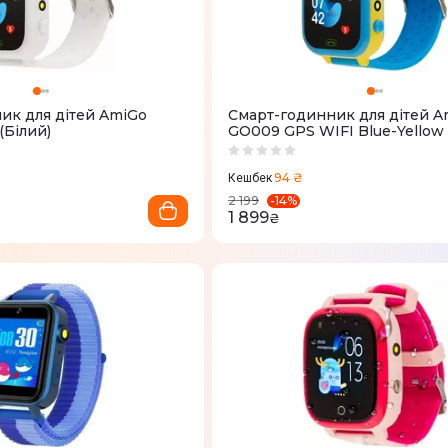
ик для дітей AmiGo
Смарт-годинник для дітей A
(Білий)
GO009 GPS WIFI Blue-Yellow
94 ₴
Кешбек
-
14
%
2 199
1 899
₴