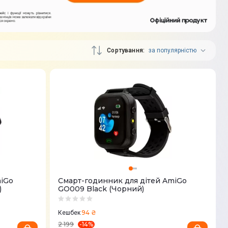
Сортування
за популярністю
iGo
Смарт-годинник для дітей AmiGo
)
GO009 Black (Чорний)
94 ₴
Кешбек
-
14
%
2 199