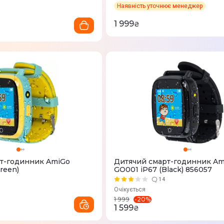
Наявність уточнює менеджер
1 999
₴
т-годинник AmiGo
Дитячий смарт-годинник Am
reen)
GO001 iP67 (Black) 856057
14
Очікується
-
20
%
1 999
1 599
₴