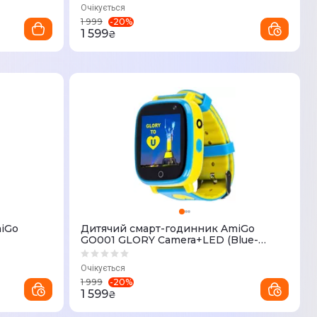
Очікується
-
20
%
1 999
1 599
₴
iGo
Дитячий смарт-годинник AmiGo
GO001 GLORY Camera+LED (Blue-
Yellow)
Очікується
-
20
%
1 999
1 599
₴