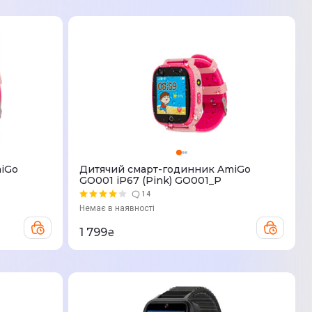
iGo
Дитячий смарт-годинник AmiGo
GO001 iP67 (Pink) GO001_P
14
Немає в наявності
1 799
₴