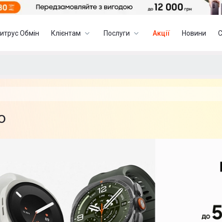
итрус Обмін
Клієнтам
Послуги
Акції
Новини
o