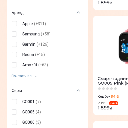
1 899
₴
Бренд
Apple
(
+
311
)
Samsung
(
+
58
)
Garmin
(
+
126
)
Redmi
(
+
15
)
Amazfit
(
+
63
)
Huawei
(
+
53
)
Показати всi
Смарт-годинн
GO009 Pink (
Xiaomi
(
+
28
)
Серія
Gelius
(
+
25
)
94 ₴
Кешбек
GO001
(
7
)
-
14
%
2 199
Proove
(
+
14
)
1 899
₴
GO005
(
4
)
Mibro
(
+
29
)
GO006
(
3
)
KOSPET
(
+
25
)