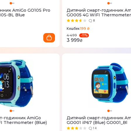
нник AmiGo GO10S Pro
Дитячий смарт-годинник Am
0S-BL Blue
GO005 4G WIFI Thermometer 
8
199 ₴
Кешбек
-
11
%
4 499
3 999
₴
т-годинник AmiGo
Дитячий смарт-годинник Am
I Thermometer (Blue)
GO001 iP67 (Blue) GO001_Bl
14