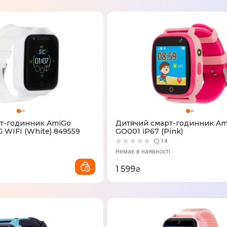
т-годинник AmiGo
Дитячий смарт-годинник Am
 WIFI (White) 849559
GO001 iP67 (Pink)
14
Немає в наявності
1 599
₴