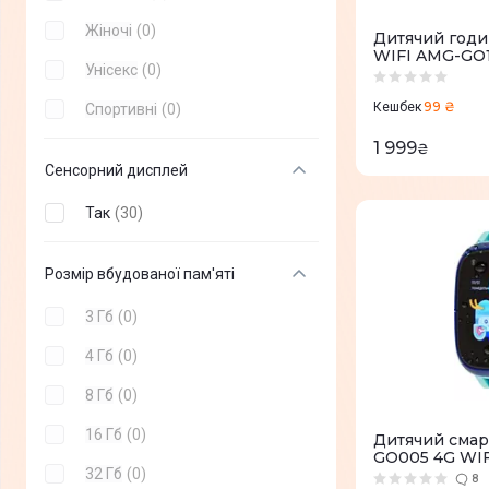
Жіночі
(
0
)
Дитячий годи
WIFI AMG-GO1
Унісекс
(
0
)
99 ₴
Кешбек
Спортивні
(
0
)
1 999
₴
Сенсорний дисплей
Так
(
30
)
Розмір вбудованої пам'яті
3 Гб
(
0
)
4 Гб
(
0
)
8 Гб
(
0
)
16 Гб
(
0
)
Дитячий смар
GO005 4G WIF
32 Гб
(
0
)
8