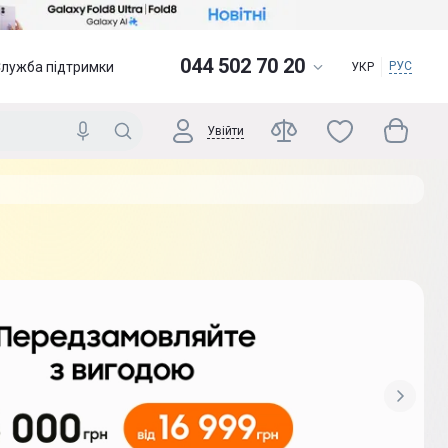
044 502 70 20
Служба підтримки
РУС
УКР
Увійти