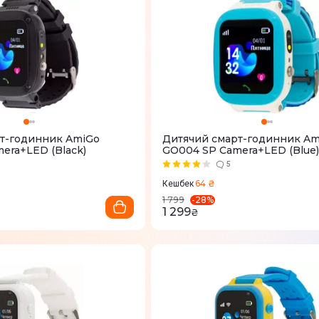
т-годинник AmiGo
Дитячий смарт-годинник Am
era+LED (Black)
GO004 SP Camera+LED (Blue)
5
64 ₴
Кешбек
-
28
%
1 799
1 299
₴