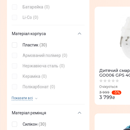
Батарейка
(
0
)
Li-Co
(
0
)
Матеріал корпуса
Пластик
(
30
)
Армований полімер
(
0
)
Нержавіюча сталь
(
0
)
Дитячий смар
GO006 GPS 4G
Кераміка
(
0
)
Полікарбонат
(
0
)
Очікується
-
5
%
3 999
3 799
Фіброармірований полімер
(
0
)
₴
Показати всi
Титан
(
0
)
Матеріал ремінця
Полімер
(
0
)
Силікон
(
30
)
Алюміній
(
0
)