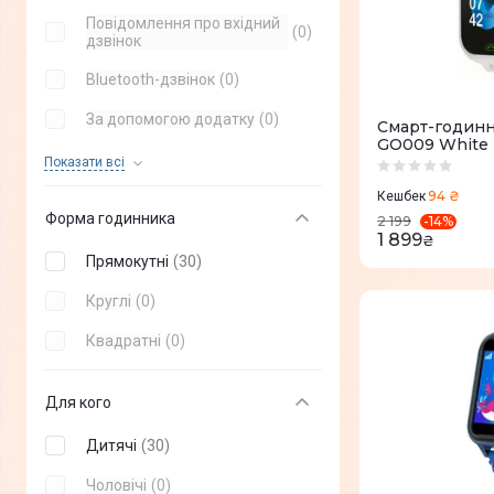
Nothing
(
+
3
)
Повідомлення про вхідний
(
0
)
дзвінок
OPPO
(
+
3
)
Bluetooth-дзвінок
(
0
)
Ticwatch
(
+
3
)
За допомогою додатку
(
0
)
Смарт-годинн
Fossil
(
+
6
)
GO009 White 
Сповіщення про дзвінки
(
0
)
Показати всi
Polar
(
+
4
)
94 ₴
Кешбек
Можливість розмовляти
(
0
)
Globex
(
+
17
)
Форма годинника
-
14
%
2 199
1 899
₴
Garmix
(
+
9
)
Прямокутні
(
30
)
Blackview
(
+
27
)
Круглі
(
0
)
Michael Kors
(
+
11
)
Квадратні
(
0
)
Oukitel
(
+
14
)
Для кого
realme
(
+
1
)
Дитячі
(
30
)
Чоловічі
(
0
)