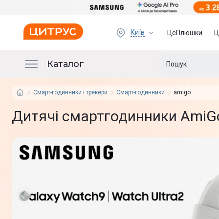
Київ
ЦеПлюшки
Ц
Каталог
Смарт-годинники і трекери
Смарт-годинники
amigo
Дитячі смартгодинники AmiG