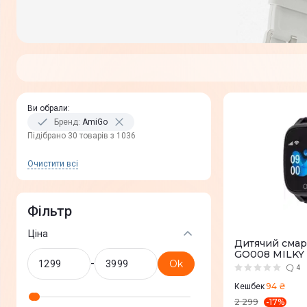
Ви обрали
:
Бренд
:
AmiGo
Пiдiбрано 30 товарів з 1036
Очистити всi
Фільтр
Ціна
Дитячий смар
GO008 MILKY 
-
Ok
4
94 ₴
Кешбек
-
17
%
2 299