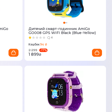
miGo
Дитячий смарт-годинник AmiGo
GO008 GPS WIFI Black (Blue-Yellow)
4
94 ₴
Кешбек
-
17
%
2 299
1 899
₴