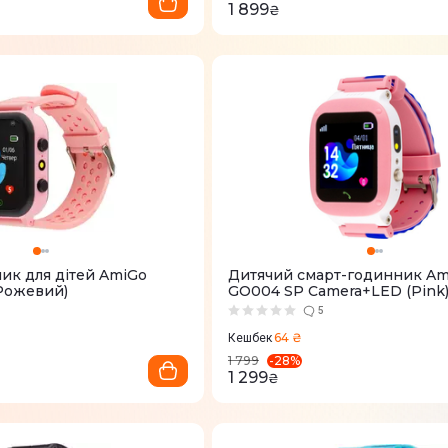
1 899
₴
ик для дітей AmiGo
Дитячий смарт-годинник Am
Рожевий)
GO004 SP Camera+LED (Pink
5
64 ₴
Кешбек
-
28
%
1 799
1 299
₴