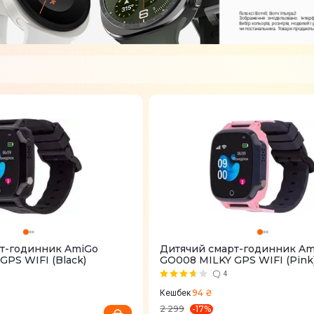
т-годинник AmiGo
Дитячий смарт-годинник Am
GPS WIFI (Black)
GO008 MILKY GPS WIFI (Pink
4
94 ₴
Кешбек
-
17
%
2 299