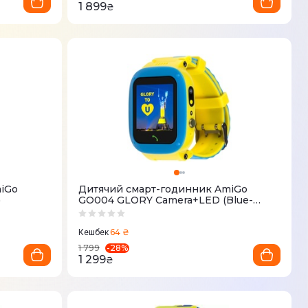
1 899
₴
iGo
Дитячий смарт-годинник AmiGo
)
GO004 GLORY Camera+LED (Blue-
Yellow)
64 ₴
Кешбек
-
28
%
1 799
1 299
₴