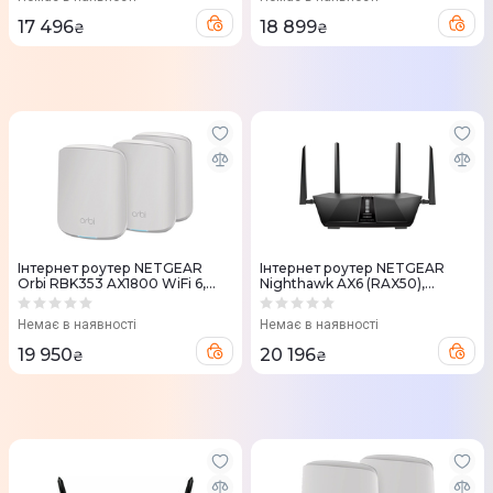
17 496
18 899
₴
₴
Iнтернет роутер NETGEAR
Iнтернет роутер NETGEAR
Orbi RBK353 AX1800 WiFi 6,
Nighthawk AX6 (RAX50),
MESH (3шт.)
AX5400 WiFi 6
Немає в наявності
Немає в наявності
19 950
20 196
₴
₴