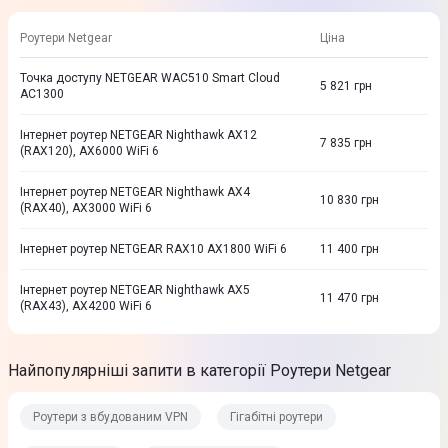
Роутери Netgear
Ціна
Точка доступу NETGEAR WAC510 Smart Cloud
5 821
грн
AC1300
Iнтернет роутер NETGEAR Nighthawk AX12
7 835
грн
(RAX120), AX6000 WiFi 6
Iнтернет роутер NETGEAR Nighthawk AX4
10 830
грн
(RAX40), AX3000 WiFi 6
Iнтернет роутер NETGEAR RAX10 AX1800 WiFi 6
11 400
грн
Iнтернет роутер NETGEAR Nighthawk AX5
11 470
грн
(RAX43), AX4200 WiFi 6
Найпопулярніші запити в категорії Роутери Netgear
Роутери з вбудованим VPN
Гігабітні роутери