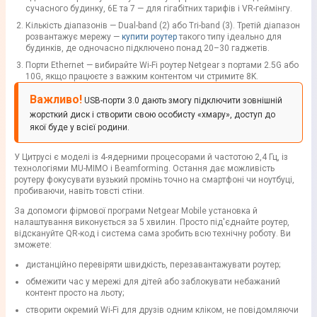
сучасного будинку, 6E та 7 — для гігабітних тарифів і VR-геймінгу.
Кількість діапазонів — Dual-band (2) або Tri-band (3). Третій діапазон
розвантажує мережу —
купити роутер
такого типу ідеально для
будинків, де одночасно підключено понад 20–30 гаджетів.
Порти Ethernet — вибирайте Wi-Fi роутер Netgear з портами 2.5G або
10G, якщо працюєте з важким контентом чи стримите 8K.
Важливо!
USB-порти 3.0 дають змогу підключити зовнішній
жорсткий диск і створити свою особисту «хмару», доступ до
якої буде у всієї родини.
У Цитрусі є моделі із 4-ядерними процесорами й частотою 2,4 Гц, із
технологіями MU-MIMO і Beamforming. Остання дає можливість
роутеру фокусувати вузький промінь точно на смартфоні чи ноутбуці,
пробиваючи, навіть товсті стіни.
За допомоги фірмової програми Netgear Mobile установка й
налаштування виконується за 5 хвилин. Просто під'єднайте роутер,
відскануйте QR-код і система сама зробить всю технічну роботу. Ви
зможете:
дистанційно перевіряти швидкість, перезавантажувати роутер;
обмежити час у мережі для дітей або заблокувати небажаний
контент просто на льоту;
створити окремий Wi-Fi для друзів одним кліком, не повідомляючи