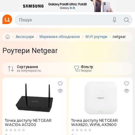
Аксесуари
Мережеве обладнання
Wi-Fi роутери
netgear
Роутери Netgear
Сортування
Фільтр
за популярністю
Netgear
Точка доступу NETGEAR
Точка доступу NETGEAR
WAC104 AC1200
WAX620, WiFi6, AX3600