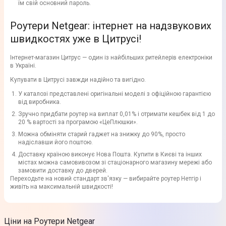
їм свій основний пароль.
Роутери Netgear: інтернет на надзвукових
швидкостях уже в Цитрусі!
Інтернет-магазин Цитрус — один із найбільших ритейлерів електроніки
в Україні.
Купувати в Цитрусі завжди надійно та вигідно.
У каталозі представлені оригінальні моделі з офіційною гарантією
від виробника.
Зручно придбати роутер на виплат 0,01% і отримати кешбек від 1 до
20 % вартості за програмою «ЦеПлюшки».
Можна обміняти старий гаджет на знижку до 90%, просто
надіславши його поштою.
Доставку країною виконує Нова Пошта. Купити в Києві та інших
містах можна самовивозом зі стаціонарного магазину мережі або
замовити доставку до дверей.
Переходьте на новий стандарт зв'язку — вибирайте роутер Нетгір і
живіть на максимальній швидкості!
Ціни на Роутери Netgear