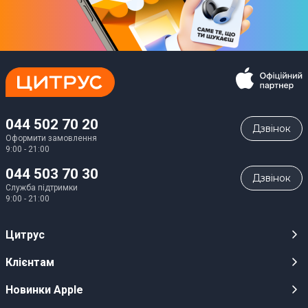
044 502 70 20
Дзвiнок
Оформити замовлення
9:00 - 21:00
044 503 70 30
Дзвiнок
Служба підтримки
9:00 - 21:00
Цитрус
Кар’єра
Клієнтам
Магазини
Публічні оферти
Новинки Apple
Для ЗМІ
Відеоогляди