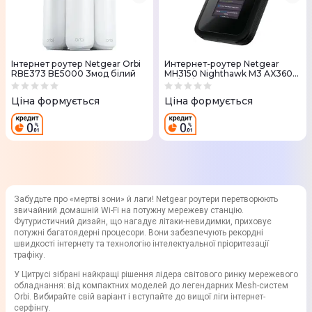
Iнтернет роутер Netgear Orbi
Интернет-роутер Netgear
RBE373 BE5000 3мод білий
MH3150 Nighthawk M3 AX3600
5G/4G/LTE 1xUSB TypeC 2xTS-9
Ціна формується
Ціна формується
Забудьте про «мертві зони» й лаги! Netgear роутери перетворюють
звичайний домашній Wi-Fi на потужну мережеву станцію.
Футуристичний дизайн, що нагадує літаки-невидимки, приховує
потужні багатоядерні процесори. Вони забезпечують рекордні
швидкості інтернету та технологію інтелектуальної пріоритезації
трафіку.
У Цитрусі зібрані найкращі рішення лідера світового ринку мережевого
обладнання: від компактних моделей до легендарних Mesh-систем
Orbi. Вибирайте свій варіант і вступайте до вищої ліги інтернет-
серфінгу.