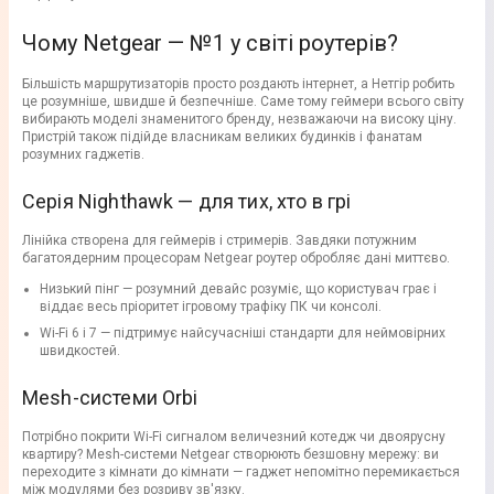
Чому Netgear — №1 у світі роутерів?
Більшість маршрутизаторів просто роздають інтернет, а Нетгір робить
це розумніше, швидше й безпечніше. Саме тому геймери всього світу
вибирають моделі знаменитого бренду, незважаючи на високу ціну.
Пристрій також підійде власникам великих будинків і фанатам
розумних гаджетів.
Серія Nighthawk — для тих, хто в грі
Лінійка створена для геймерів і стримерів. Завдяки потужним
багатоядерним процесорам Netgear роутер обробляє дані миттєво.
Низький пінг — розумний девайс розуміє, що користувач грає і
віддає весь пріоритет ігровому трафіку ПК чи консолі.
Wi-Fi 6 і 7 — підтримує найсучасніші стандарти для неймовірних
швидкостей.
Mesh-системи Orbi
Потрібно покрити Wi-Fi сигналом величезний котедж чи двоярусну
квартиру? Mesh-системи Netgear створюють безшовну мережу: ви
переходите з кімнати до кімнати — гаджет непомітно перемикається
між модулями без розриву зв'язку.