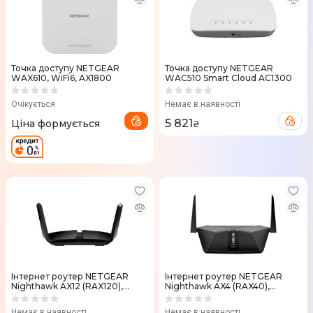
Точка доступу NETGEAR
Точка доступу NETGEAR
WAX610, WiFi6, AX1800
WAC510 Smart Cloud AC1300
Очікується
Немає в наявності
5 821
Ціна формується
₴
Iнтернет роутер NETGEAR
Iнтернет роутер NETGEAR
Nighthawk AX12 (RAX120),
Nighthawk AX4 (RAX40),
AX6000 WiFi 6
AX3000 WiFi 6
Немає в наявності
Немає в наявності