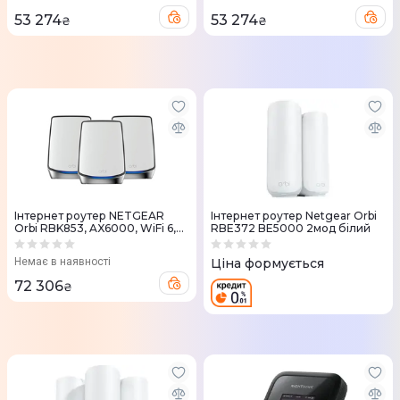
53 274
53 274
₴
₴
Iнтернет роутер NETGEAR
Iнтернет роутер Netgear Orbi
Orbi RBK853, AX6000, WiFi 6,
RBE372 BE5000 2мод білий
MESH (3шт.)
Немає в наявності
Ціна формується
72 306
₴