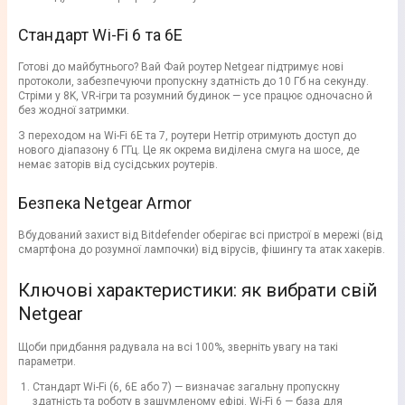
Стандарт Wi-Fi 6 та 6E
Готові до майбутнього? Вай Фай роутер Netgear підтримує нові
протоколи, забезпечуючи пропускну здатність до 10 Гб на секунду.
Стріми у 8K, VR-ігри та розумний будинок — усе працює одночасно й
без жодної затримки.
З переходом на Wi-Fi 6E та 7, роутери Нетгір отримують доступ до
нового діапазону 6 ГГц. Це як окрема виділена смуга на шосе, де
немає заторів від сусідських роутерів.
Безпека Netgear Armor
Вбудований захист від Bitdefender оберігає всі пристрої в мережі (від
смартфона до розумної лампочки) від вірусів, фішингу та атак хакерів.
Ключові характеристики: як вибрати свій
Netgear
Щоби придбання радувала на всі 100%, зверніть увагу на такі
параметри.
Стандарт Wi-Fi (6, 6E або 7) — визначає загальну пропускну
здатність та роботу в зашумленому ефірі. Wi-Fi 6 — база для