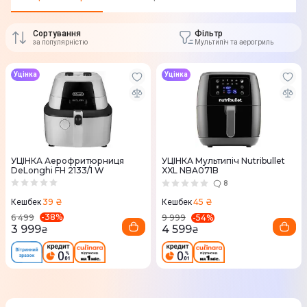
Сортування
Фільтр
за популярністю
Мультипіч та аерогриль
Уцінка
Уцінка
УЦІНКА Аерофритюрниця
УЦІНКА Мультипіч Nutribullet
DeLonghi FH 2133/1 W
XXL NBA071B
8
39 ₴
45 ₴
Кешбек
Кешбек
-
38
%
-
54
%
6 499
9 999
3 999
4 599
₴
₴