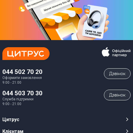
044 502 70 20
Дзвiнок
Оформити замовлення
9:00 - 21:00
044 503 70 30
Дзвiнок
Служба підтримки
9:00 - 21:00
Цитрус
Кар’єра
Клієнтам