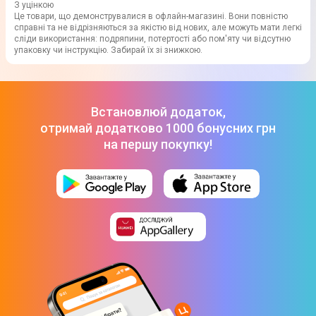
З уцінкою
Це товари, що демонструвалися в офлайн-магазині. Вони повністю
справні та не відрізняються за якістю від нових, але можуть мати легкі
сліди використання: подряпини, потертості або пом'яту чи відсутню
упаковку чи інструкцію. Забирай їх зі знижкою.
Встановлюй додаток,
отримай додатково 1000 бонусних грн
на першу покупку!