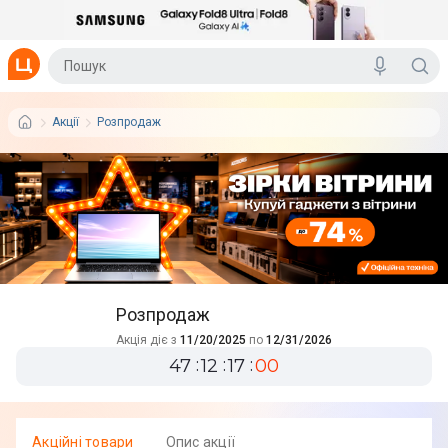
Акції
Розпродаж
Розпродаж
Акція діє з
11/20/2025
по
12/31/2026
47
12
17
00
Акцiйнi товари
Опис акції