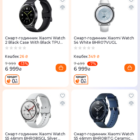
Смарт-годинник Xiaomi Watch
Смарт-годинник Xiaomi Watch
2 Black Case With Black TPU
S4 White BHR07VUGL
Strap
26 ₴
349 ₴
Кешбек
Кешбек
-
13
%
-
7
%
7 999
7 499
6 999
6 999
₴
₴
Смарт-годинник Xiaomi Watch
Смарт-годинник Xiaomi Watch
S5 46mm BHR08ISGL Silver
S5 46mm BHR08ITG Ceramic