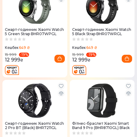
Смарт-годинник Xiaomi Watch
Смарт-годинник Xiaomi Watch
5 Green Strap BHR07WPGL
5 Black Strap BHR07WRGL
649 ₴
649 ₴
Кешбек
Кешбек
-
19
%
-
19
%
15 999
15 999
12 999
12 999
₴
₴
Смарт-годинник Xiaomi Watch
Фітнес-браслет Xiaomi Smart
2 Pro BT (Black) BHR7211GL
Band 9 Pro (BHR8710GL) Black