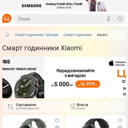
Смарт-годинники і трекери
Смарт-годинники
xiaomi
Смарт годинники Xiaomi
Сортування
Фільтр
за популярністю
Xiaomi