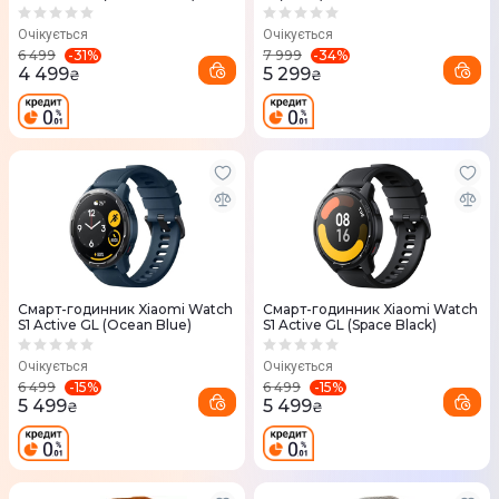
Очікується
Очікується
-
31
%
-
34
%
6 499
7 999
4 499
5 299
₴
₴
Смарт-годинник Xiaomi Watch
Смарт-годинник Xiaomi Watch
S1 Active GL (Ocean Blue)
S1 Active GL (Space Black)
Очікується
Очікується
-
15
%
-
15
%
6 499
6 499
5 499
5 499
₴
₴