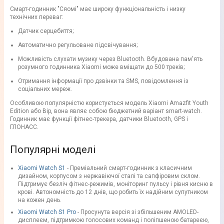
Смарт-годинник "Сяомі" має широку функціональність і низку
технічних переваг:
Датчик серцебиття;
Автоматично регульоване підсвічування;
Можливість слухати музику через Bluetooth. Вбудована пам'ять
розумного годинника Xiaomi може вміщати до 500 треків;
Отримання інформації про дзвінки та SMS, повідомлення із
соціальних мереж.
Особливою популярністю користується модель Xiaomi Amazfit Youth
Edition або Bip, вона являє собою бюджетний варіант smart-watch.
Годинник має функції фітнес-трекера, датчики Bluetooth, GPS і
ГЛОНАСС.
Популярні моделі
Xiaomi Watch S1
- Преміальний смарт-годинник з класичним
дизайном, корпусом з нержавіючої сталі та сапфіровим склом.
Підтримує безліч фітнес-режимів, моніторинг пульсу і рівня кисню в
крові. Автономність до 12 днів, що робить їх надійним супутником
на кожен день.
Xiaomi Watch S1 Pro
- Просунута версія зі збільшеним AMOLED-
дисплеєм, підтримкою голосових команд і поліпшеною батареєю,