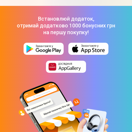
Смарт-годинник Xiaomi Watch 5 Green Strap BHR07WPGL
-
12 999 ₴
Смарт-годинник Xiaomi Watch S1 (Black)
-
5 299 ₴
Встановлюй додаток,
Смарт-годинник Xiaomi Watch S4 Black BHR9195GL
-
6 499
отримай додатково 1000 бонусних грн
₴
на першу покупку!