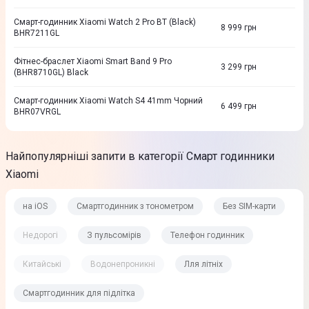
Смарт-годинник Xiaomi Watch 2 Pro BT (Black)
8 999
грн
BHR7211GL
Фітнес-браслет Xiaomi Smart Band 9 Pro
3 299
грн
(BHR8710GL) Black
Смарт-годинник Xiaomi Watch S4 41mm Чорний
6 499
грн
BHR07VRGL
Найпопулярніші запити в категорії Смарт годинники
Xiaomi
на iOS
Смартгодинник з тонометром
Без SIM-карти
Недорогі
З пульсомірів
Телефон годинник
Китайські
Водонепроникні
Лля літніх
Смартгодинник для підлітка