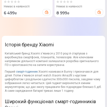
Немає в наявності
Немає в наявності
6 499
8 999
₴
₴
Історія бренду Xiaomi
Китайський бренд Xiaomi з'явився у 2010 році й стартував з
виробництва смартфонів, планшетів, телевізорів. Але ключовим
напрямком діяльності компанії залишалася розробка оригінального
ПЗ з орієнтованістю на запити користувача.
Перший
смарт-годинник
Xiaomi називався Bunny і призначався для
дітей. Потім з'явився smart watch Xiaomi Amazfit з круглим
циферблатом і роздільною здатністю 300х300 пікселів, завдяки чому
зображення легко читається. Цей гаджет вирізняється ємним
акумулятором, що дає змогу працювати без підзарядки близько 5 діб.
А саме заряджання батареї триває лише 1 годину.
Широкий функціонал смарт-годинників