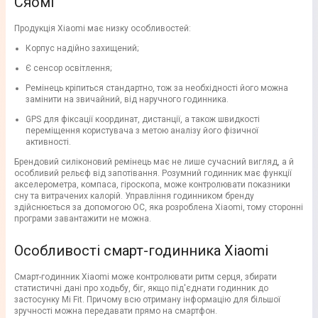
Сяомі
Продукція Xiaomi має низку особливостей:
Корпус надійно захищений;
Є сенсор освітлення;
Ремінець кріпиться стандартно, тож за необхідності його можна
замінити на звичайний, від наручного годинника.
GPS для фіксації координат, дистанції, а також швидкості
переміщення користувача з метою аналізу його фізичної
активності.
Брендовий силіконовий ремінець має не лише сучасний вигляд, а й
особливий рельєф від запотівання. Розумний годинник має функції
акселерометра, компаса, гіроскопа, може контролювати показники
сну та витрачених калорій. Управління годинником бренду
здійснюється за допомогою ОС, яка розроблена Xiaomi, тому сторонні
програми завантажити не можна.
Особливості смарт-годинника Xiaomi
Смарт-годинник Xiaomi може контролювати ритм серця, збирати
статистичні дані про ходьбу, біг, якщо під'єднати годинник до
застосунку Mi Fit. Причому всю отриману інформацію для більшої
зручності можна передавати прямо на смартфон.