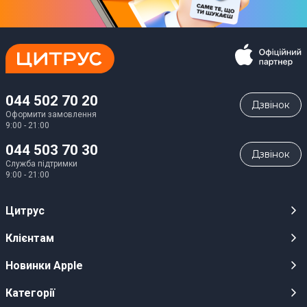
044 502 70 20
Дзвiнок
Оформити замовлення
9:00 - 21:00
044 503 70 30
Дзвiнок
Служба підтримки
9:00 - 21:00
Цитрус
Кар’єра
Клієнтам
Магазини
Публічні оферти
Новинки Apple
Для ЗМІ
Відеоогляди
iPhone 17
Категорії
Оптовим клієнтам
Акції, розіграші, призи