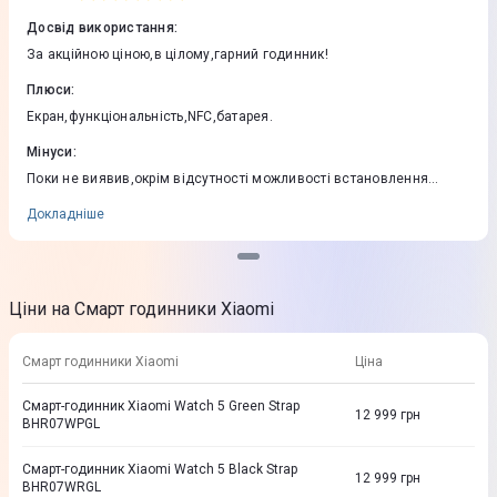
Досвід використання
:
За акційною ціною,в цілому,гарний годинник!
Плюси
:
Екран,функціональність,NFC,батарея.
Мінуси
:
Поки не виявив,окрім відсутності можливості встановлення
сторонніх циферблатів,але дефолтних більш ніж достатньо на
вибір.
Докладніше
Ціни на Смарт годинники Xiaomi
Смарт годинники Xiaomi
Ціна
Смарт-годинник Xiaomi Watch 5 Green Strap
12 999
грн
BHR07WPGL
Смарт-годинник Xiaomi Watch 5 Black Strap
12 999
грн
BHR07WRGL