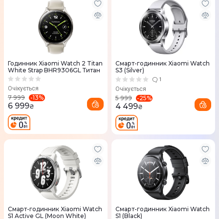
Годинник Xiaomi Watch 2 Titan
Смарт-годинник Xiaomi Watch
White Strap BHR9306GL Титан
S3 (Silver)
1
Очікується
Очікується
-
13
%
7 999
-
25
%
5 999
6 999
4 499
₴
₴
Смарт-годинник Xiaomi Watch
Смарт-годинник Xiaomi Watch
S1 Active GL (Moon White)
S1 (Black)