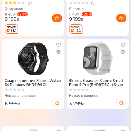
1
1
Очікується
Очікується
-
20
%
-
20
%
11 499
11 499
9 199
9 199
₴
₴
Смарт-годинник Xiaomi Watch
Фітнес-браслет Xiaomi Smart
S4 Rainbow BHR9199GL
Band 9 Pro (BHR8715GL) Silver
Немає в наявності
Немає в наявності
6 999
3 299
₴
₴