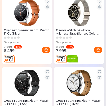
Смарт-годинник Xiaomi Watch
Xiaomi Watch S4 41mm
S1 GL (Silver)
Milanese Strap (Sunset Gold)
BHR07VWGL Золотий
Очікується
Очікується
-
19
%
-
11
%
7 999
8 999
6 499
7 999
₴
₴
Смарт-годинник Xiaomi Watch
Смарт-годинник Xiaomi Watch
S1 Pro GL (Black)
S1 Pro GL (Silver)