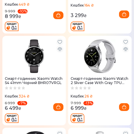
449 ₴
Кешбек
164 ₴
Кешбек
-
10
%
9 999
3 299
8 999
₴
₴
Смарт-годинник Xiaomi Watch
Смарт-годинник Xiaomi Watch
S4 41mm Чорний BHR07VRGL
2 Sliver Case With Gray TPU
Strap
324 ₴
26 ₴
Кешбек
Кешбек
-
7
%
-
13
%
6 999
7 999
6 499
6 999
₴
₴