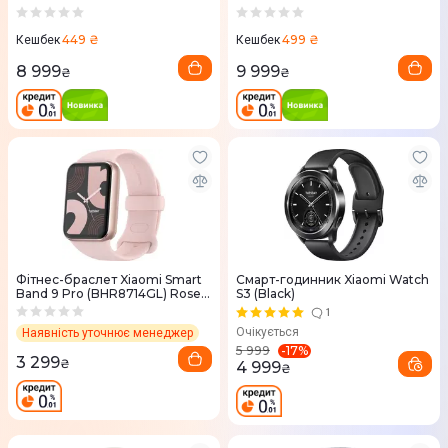
Срібний
Blue Кераміка Синій
449 ₴
499 ₴
Кешбек
Кешбек
8 999
9 999
₴
₴
Фітнес-браслет Xiaomi Smart
Смарт-годинник Xiaomi Watch
Band 9 Pro (BHR8714GL) Rose
S3 (Black)
Gold
1
Очікується
Наявність уточнює менеджер
-
17
%
5 999
3 299
₴
4 999
₴