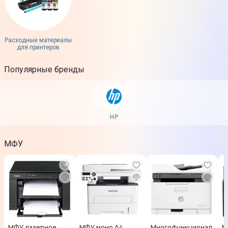
Расходные материалы
для принтеров
Популярные бренды
HP
МФУ
МФУ лазерное
МФУ моно A4
Многофункционал
М