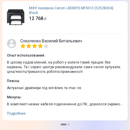
МФУ лазерное Canon i-SENSYS MF3010 (5252B004)
Black
12 768
₴
Соколенко Василий Витальевич
Опыт использования
:
В цілому задоволений, на роботі у колеги такий працює без
нарікань. Та і сервіс центри рекомендували саме canon купувати:
ціна/якість/тривалість роботоспроможності
Плюсы
:
Актуальні драйвери під windows та mac os
Минусы
:
В комплекті немає кабеля підключення до ПК, довелося окремо
його купувати
Подробнее