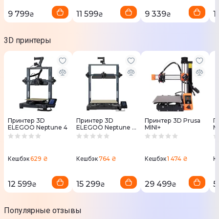
9 799
11 599
9 339
1
₴
₴
₴
3D принтеры
Принтер 3D
Принтер 3D
Принтер 3D Prusa
П
ELEGOO Neptune 4
ELEGOO Neptune 4
MINI+
M
Plus
629 ₴
764 ₴
1 474 ₴
Кешбэк
Кешбэк
Кешбэк
К
12 599
15 299
29 499
5
₴
₴
₴
Популярные отзывы