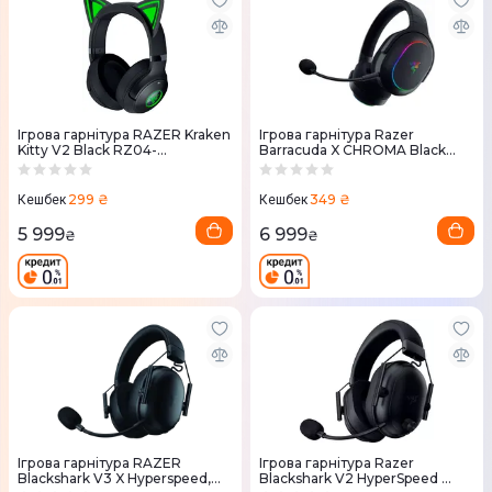
Ігрова гарнітура RAZER Kraken
Ігрова гарнітура Razer
Kitty V2 Black RZ04-
Barracuda X CHROMA Black
04860500-R3M1)
(RZ04-05220100-R3M1)
299 ₴
349 ₴
Кешбек
Кешбек
5 999
6 999
₴
₴
Ігрова гарнітура RAZER
Ігрова гарнітура Razer
Blackshark V3 X Hyperspeed,
Blackshark V2 HyperSpeed ​​