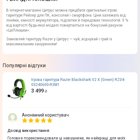
В інтернет-магазині Цитрус можна придбати оригінальні ігрові
гарнітури Рейзер для ПК, консолей і смартфона. Ціни залежать від
лінійки, ємності акумулятора, підсвітки й передових технологій. 5 %
від вартості будь-якої моделі повертається на бонусний рахунок
«ЦеПлюшки».
Замовляй гарнітуру Razer у Цитрус — чуй, відчувай і грай із
максимальним зануренням!
Популярні відгуки
Ігрова гарнітура Razer Blackshark V2 X (Green) RZ04-
03240600-R3M1
3 499
₴
Анонімний користувач
Досвід використання
:
Головне порекомендовали ці навушники, як найкращі для моїх