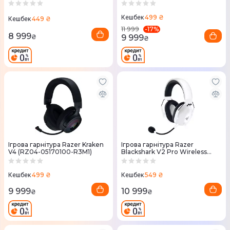
05410100-R3M1)
04510100-R3M1
499 ₴
Кешбек
449 ₴
Кешбек
-
17
%
11 999
8 999
9 999
₴
₴
Ігрова гарнітура Razer Kraken
Ігрова гарнітура Razer
V4 (RZ04-05170100-R3M1)
Blackshark V2 Pro Wireless
2023 (White) RZ04-
04530200-R3M1
499 ₴
549 ₴
Кешбек
Кешбек
9 999
10 999
₴
₴