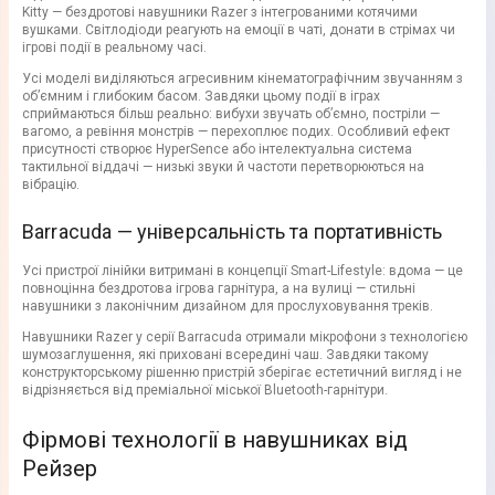
Kitty — бездротові навушники Razer з інтегрованими котячими
вушками. Світлодіоди реагують на емоції в чаті, донати в стрімах чи
ігрові події в реальному часі.
Усі моделі виділяються агресивним кінематографічним звучанням з
об’ємним і глибоким басом. Завдяки цьому події в іграх
сприймаються більш реально: вибухи звучать об’ємно, постріли —
вагомо, а ревіння монстрів — перехоплює подих. Особливий ефект
присутності створює HyperSence або інтелектуальна система
тактильної віддачі — низькі звуки й частоти перетворюються на
вібрацію.
Barracuda — універсальність та портативність
Усі пристрої лінійки витримані в концепції Smart-Lifestyle: вдома — це
повноцінна бездротова ігрова гарнітура, а на вулиці — стильні
навушники з лаконічним дизайном для прослуховування треків.
Навушники Razer у серії Barracuda отримали мікрофони з технологією
шумозаглушення, які приховані всередині чаш. Завдяки такому
конструкторському рішенню пристрій зберігає естетичний вигляд і не
відрізняється від преміальної міської Bluetooth-гарнітури.
Фірмові технології в навушниках від
Рейзер