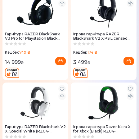
Гарнітура RAZER BlackShark
Ігрова гарнітура RAZER
V3 Pro for Playstation Black
BlackShark V2 X PS Licensed
(RZ04-05400500-R3G1)
Black (RZ04-03241000-R3G1)
749 ₴
174 ₴
Кешбек
Кешбек
14 999
3 499
₴
₴
Гарнітура RAZER Blackshark V2
Ігрова гарнітура Razer Kaira X
X, Special White (RZ04-
for Xbox (Black) RZ04-
03241700-R3M1)
03970100-R3M1