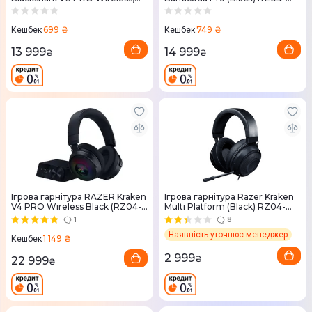
чорна
03780100-R3M1
699 ₴
749 ₴
Кешбек
Кешбек
13 999
14 999
₴
₴
Ігрова гарнітура RAZER Kraken
Ігрова гарнітура Razer Kraken
V4 PRO Wireless Black (RZ04-
Multi Platform (Black) RZ04-
05160100-R3M1)
02830100-R3M1
1
8
Наявність уточнює менеджер
1 149 ₴
Кешбек
2 999
₴
22 999
₴