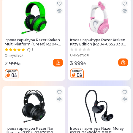
Ігрова гарнітура Razer Kraken
Ігрова гарнітура Razer Kraken
Multi Platform (Green) RZ04-
Kitty Edition (RZ04-03520300-
02830200-R3M1
R3M1)
8
Очікується
Очікується
3 999
2 999
₴
₴
Ігрова гарнітура Razer Nari
Ігрова гарнітура Razer Moray
Ultimate (RZ04-02670100-
(RZ12-04450100-R3M1)