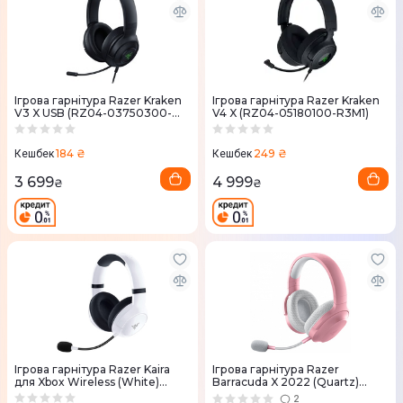
Ігрова гарнітура Razer Kraken
Ігрова гарнітура Razer Kraken
V3 X USB (RZ04-03750300-
V4 X (RZ04-05180100-R3M1)
R3M1)
184 ₴
249 ₴
Кешбек
Кешбек
3 699
4 999
₴
₴
Ігрова гарнітура Razer Kaira
Ігрова гарнітура Razer
для Xbox Wireless (White)
Barracuda X 2022 (Quartz)
RZ04-03480200-R3M1
RZ04-04430300-R3M1
2