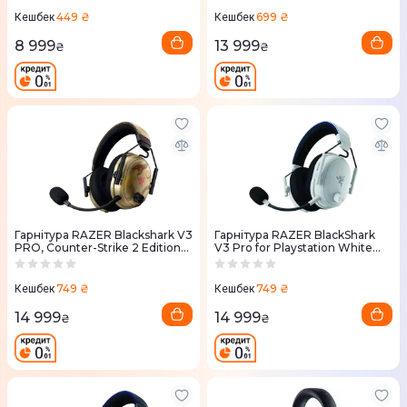
449 ₴
699 ₴
Кешбек
Кешбек
8 999
13 999
₴
₴
Гарнітура RAZER Blackshark V3
Гарнітура RAZER BlackShark
PRO, Counter-Strike 2 Edition
V3 Pro for Playstation White
(RZ04-05400800-R3M1)
(RZ04-05400600-R3G1)
749 ₴
749 ₴
Кешбек
Кешбек
14 999
14 999
₴
₴