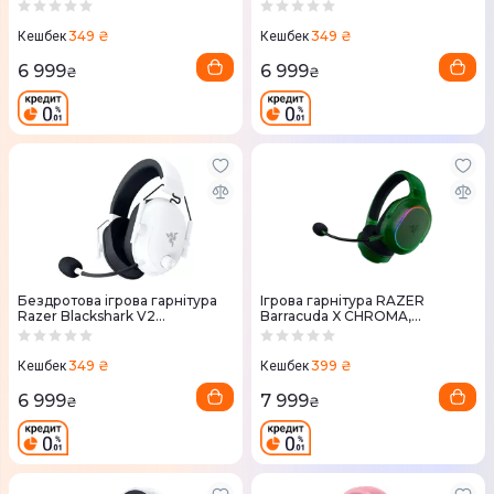
чорна
Wireless (RZ04-04960100-
R3M1) Black
349 ₴
349 ₴
Кешбек
Кешбек
6 999
6 999
₴
₴
Бездротова ігрова гарнітура
Ігрова гарнітура RAZER
Razer Blackshark V2
Barracuda X CHROMA,
HyperSpeed (White) RZ04-
Phantom Green
04960200-R3M1
349 ₴
399 ₴
Кешбек
Кешбек
6 999
7 999
₴
₴