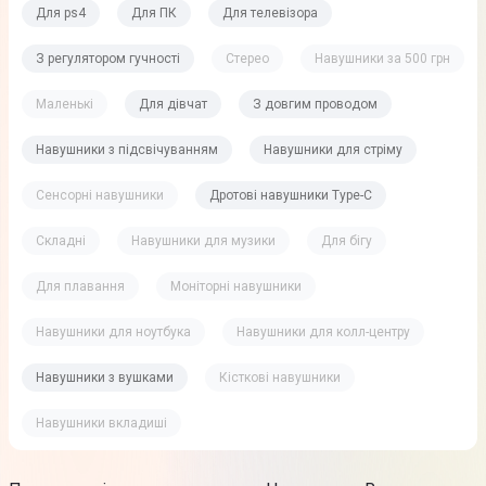
Для ps4
Для ПК
Для телевізора
З регулятором гучності
Стерео
Навушники за 500 грн
Маленькі
Для дівчат
З довгим проводом
Навушники з підсвічуванням
Навушники для стріму
Сенсорні навушники
Дротові навушники Type-C
Складні
Навушники для музики
Для бігу
Для плавання
Моніторні навушники
Навушники для ноутбука
Навушники для колл-центру
Навушники з вушками
Кісткові навушники
Навушники вкладиші