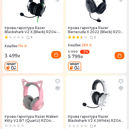
Ігрова гарнітура Razer
Ігрова гарнітура Razer
Blackshark V2 X (Black) RZ04-
Barracuda X 2022 (Black) RZ04-
03240100-R3M1
04430100-R3M1
4
2
289 ₴
Кешбек
174 ₴
Кешбек
-
3
%
5 999
3 499
5 799
₴
₴
Ігрова гарнітура Razer Kraken
Ігрова гарнітура Razer
Kitty V2 BT (Quartz) RZ04-
Blackshark V2 X (White) RZ04-
04860100-R3M1
03240700-R3M1
4