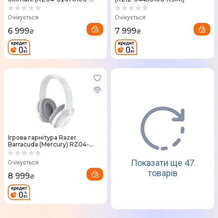
R3M1)
Очікується
Очікується
6 999
7 999
₴
₴
Ігрова гарнітура Razer
Barracuda (Mercury) RZ04-
03790200-R3M1
Показати ще 47
Очікується
товарів
8 999
₴