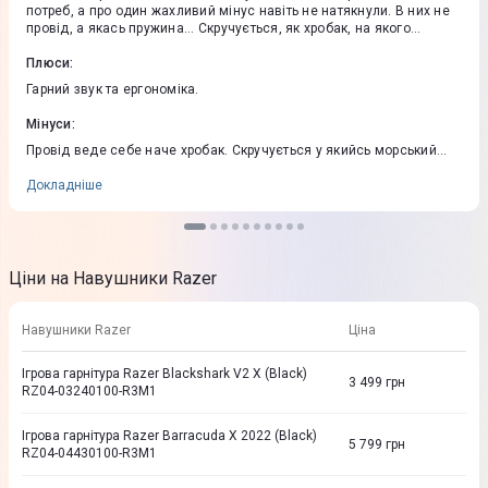
потреб, а про один жахливий мінус навіть не натякнули. В них не
провід, а якась пружина... Скручується, як хробак, на якого
наступили, хоча з ним нічого не траплялося. І я чомусь
впевнений, що інша дорожча і новіша модель, яку я також
Плюси
:
розглядав, позбавлена цього нюансу і звук там мабуть навіть ще
Гарний звук та ергономіка.
кращий був би.
Мінуси
:
Провід веде себе наче хробак. Скручується у якийсь морський
вузол, хоча я з ним нічого поганого не робив.
Докладніше
Ціни на Навушники Razer
Навушники Razer
Ціна
Ігрова гарнітура Razer Blackshark V2 X (Black)
3 499
грн
RZ04-03240100-R3M1
Ігрова гарнітура Razer Barracuda X 2022 (Black)
5 799
грн
RZ04-04430100-R3M1