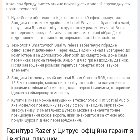
Інженери бренду систематично покращують моделі й впроваджують
новітні технології.
HyperSense або технологія, яка створює 4D-ефект присутності.
Завдяки тактильним драйверам Lofelt Wave, які вбудовані в чаші,
навушники Razer аналізують аудіопотік у реальному часі. Вони
конвертують середні й низькі частоти в механічні вібрації, які
відрізняються інтенсивністю, спрямованістю і тривалістю.
Технологія SmartSwitch Dual Wireless забезпечує гібридне
одночасне підключення: через надшвидкий канал HyperSpeed до
комп'ютера й за допомогою Bluetooth до смартфона. Вона сама
перемикає звук на телефон, якщо під час гри надходить дзвінок.
Після завершення розмови гарнітура повертає ігрові звукові
елементи.
Завдяки інтелектуальній системі Razer Chroma RGB, яка включає
16.8 млн кольорів, можна синхронізувати світіння навушників з
ігровими подіями або мишкою, клавіатурою і килимом, створивши
ідеальну геймерську атмосферу.
Купити в Києві можна навушники з технологією THX Spatial Audio,
яка моделює повноцінну звукову сферу і виводить звук також
зверху/знизу. У змагальних шутерах можна визначити точне
позиціонування кроків ворога, який знаходиться за стіною або
почути шурхіт під час перезаряджання.
Гарнітура Razer у Цитрус: офіційна гарантія
і вигідні плюшки