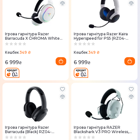
Ігрова гарнітура Razer
Ігрова гарнітура Razer Kaira
Barracuda X CHROMA White
Hyperspeed for PS5 (RZ04-
(RZ04-05220200-R3M1)
03980200-R3G1)
349 ₴
349 ₴
Кешбек
Кешбек
6 999
6 999
₴
₴
Ігрова гарнітура Razer
Ігрова гарнітура RAZER
Barracuda (Black) RZ04-
Blackshark V3 PRO Wireless,
03790100-R3M1
біла