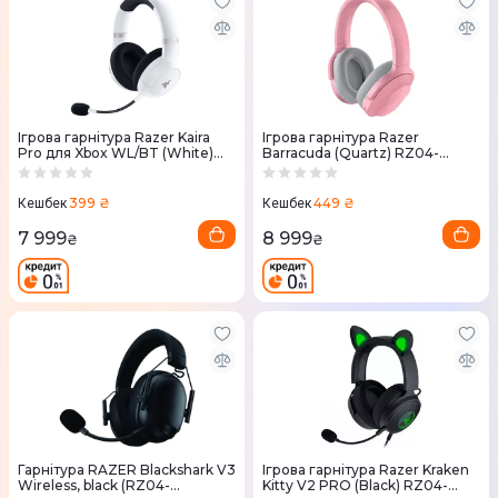
Ігрова гарнітура Razer Kaira
Ігрова гарнітура Razer
Pro для Xbox WL/BT (White)
Barracuda (Quartz) RZ04-
RZ04-03470300-R3M1
03790300-R3M1
399 ₴
449 ₴
Кешбек
Кешбек
7 999
8 999
₴
₴
Гарнітура RAZER Blackshark V3
Ігрова гарнітура Razer Kraken
Wireless, black (RZ04-
Kitty V2 PRO (Black) RZ04-