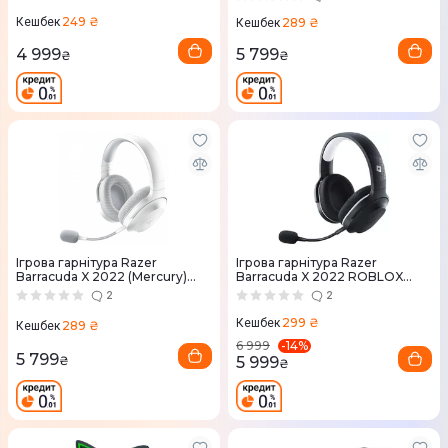
249 ₴
289 ₴
Кешбек
Кешбек
4 999
5 799
₴
₴
Ігрова гарнітура Razer
Ігрова гарнітура Razer
Barracuda X 2022 (Mercury)
Barracuda X 2022 ROBLOX
RZ04-04430200-R3M1
Edition (Black) RZ04-
2
2
04430400-R3M1
299 ₴
Кешбек
289 ₴
Кешбек
-
14
%
6 999
5 799
5 999
₴
₴