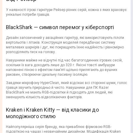
У наявності ігрові гарнітури Рейзер різних серій, кожна з яких враховує
унікальні потреби гравців.
BlackShark — символ перемог у кіберспорті
Дизайн запозичений у авіаційних гарнітур, які використовують пілоти
вертольотів і літаків. Конструкція моделей передбачає систему
металевих шарнірів і дуг, які покращують їхню надійність і рівномірно
розподіляють тиск на голову.
Навушники майже не відчутні під час багатогодинних ігрових сесій,
оскільки їх вага доходить лише до 320 г. Якісні товсті амбушури
наповнені піною з ефектом пам’яті щільно прилягають до вушних
раковин, створюючи ідеальну пасивну ізоляцію.
Завдяки мікрофону HyperClean, який відсікає всі сторонні шуми, голос
гравця звучить природньо й чисто. Навушники для ПК Razer
BlackShark не мають RGB-підсвітки й підходять для людей, які
зменшують кількість відволікаючих факторів.
Kraken і Kraken Kitty — від класики до
молодіжного стилю
Найпопулярніша серія бренду, яка приваблює фірмовою RGB-
підсвіткою на чашах і незвичайним дизайном. Модифікація Kraken