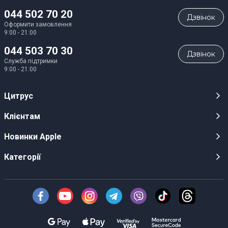
044 502 70 20
Дзвiнок
Оформити замовлення
9:00 - 21:00
044 503 70 30
Дзвiнок
Служба підтримки
9:00 - 21:00
Цитрус
Кар’єра
Клієнтам
Магазини
Публічні оферти
Новинки Apple
Для ЗМІ
Відеоогляди
iPhone 17
Категорії
Оптовим клієнтам
Акції, розіграші, призи
iPhone 17 Pro
Аудіо
Служба підтримки клієнтів
Інструкції та прошивки
iPhone 17 Pro Max
Техніка Apple
Про Компанію
Доставка
iPhone Air
Смартфони
Новини
Оплата
AirPods Pro 3
Техніка для кухні
Безготівковий розрахунок