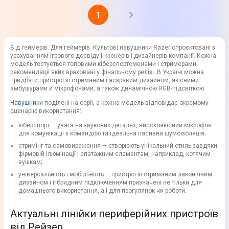
1
Від геймерів. Для геймерів. Культові навушники Razer спроєктовані з
урахуванням ігрового досвіду інженерів і дизайнерів компанії. Кожна
модель тестується топовими кіберспортсменами і стримерами,
рекомендації яких враховані у фінальному релізі. В Україні можна
придбати пристрої зі стриманим і яскравим дизайном, якісними
амбушурами й мікрофонами, а також динамічною RGB-підсвіткою.
Навушники
поділені на серії, а кожна модель відповідає окремому
сценарію використання:
кіберспорт — увага на звукових деталях, високоякісний мікрофон
для комунікації з командою та ідеальна пасивна шумоізоляція;
стримінг та самовираження — створюють унікальний стиль завдяки
фірмовій ілюмінації і епатажним елементам, наприклад, котячим
вушкам;
універсальність і мобільність — пристрої зі стриманим лаконічним
дизайном і гібридним підключенням призначені не тільки для
домашнього використання, а і для прогулянок чи роботи.
Актуальні лінійки периферійних пристроїв
від Рейзер