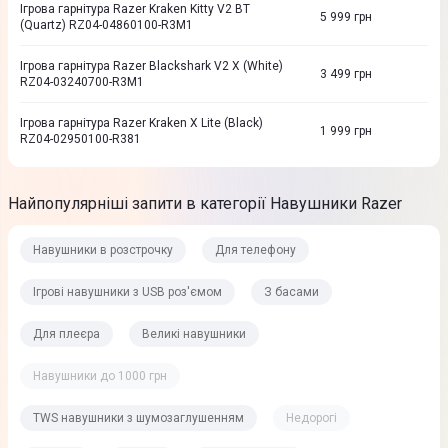
Ігрова гарнітура Razer Kraken Kitty V2 BT
5 999
грн
(Quartz) RZ04-04860100-R3M1
Ігрова гарнітура Razer Blackshark V2 X (White)
3 499
грн
RZ04-03240700-R3M1
Ігрова гарнітура Razer Kraken X Lite (Black)
1 999
грн
RZ04-02950100-R381
Найпопулярніші запити в категорії Навушники Razer
Навушники в розстрочку
Для телефону
Ігрові навушники з USB роз'ємом
З басами
Для плеєра
Великі навушники
Навушники до 1000 грн
TWS навушники з шумозаглушенням
Недорогі