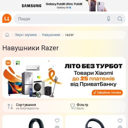
Звук і музика
Навушники
razer
Навушники Razer
Сортування
Фільтр
за популярністю
Razer