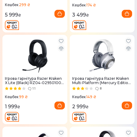
299 ₴
174 ₴
Кешбек
Кешбек
5 999
3 499
₴
₴
Ігрова гарнітура Razer Kraken
Ігрова гарнітура Razer Kraken
X Lite (Black) RZ04-02950100-
Multi Platform (Mercury Edition)
R381
RZ04-02830400-R3M1
11
8
99 ₴
149 ₴
Кешбек
Кешбек
1 999
2 999
₴
₴