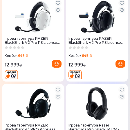
Ігрова гарнітура RAZER
Ігрова гарнітура RAZER
BlackShark V2 Pro PS Licensed
BlackShark V2 Pro PS Licensed
White (RZ04-04530600-R3G1)
Black (RZ04-04530500-R3G1)
649 ₴
649 ₴
Кешбек
Кешбек
12 999
12 999
₴
₴
Ігрова гарнітура RAZER
Ігрова гарнітура Razer
Blackshark V3 PRO Wireless,
Barracuda Pro (Black) RZ04-