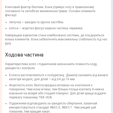
Ключовий фактор безпеки. Вона утримує ногу в правильному
положенні та запобігає виникненню травм. Основні елементи
фіксації:
липучка — швидка та зручна застібка;
кліпса — жорстко фіксує верхню частину черевика.
Найкращим варіантом стане комбінована система, де поєднуються
кілька елементів. Вона забезпечить максимальну стабільність під час
руху.
Ходова частина
Характеристики коліс і підшипників визначають плавність ходу,
швидкість і контроль.
Колеса виготовляються з поліуретану. Діаметр залежить від вікової
категорії моделі, для дітей — від 64 до 76 мм.
Жорсткість коліс безпосередньо впливає на зчеплення з
поверхнею. Чим вони м'якші, тим більша площа контакту й нижче
ковзання на мокрій або гладкій поверхні. Для дітей краще віддати
перевагу показнику 78A–82A.
Підшипники відповідають за швидкість обертання, зазвичай
використовується стандарт ABEC-5, ABEC-7. Чим вищий цей
показник, тим кращий накат.