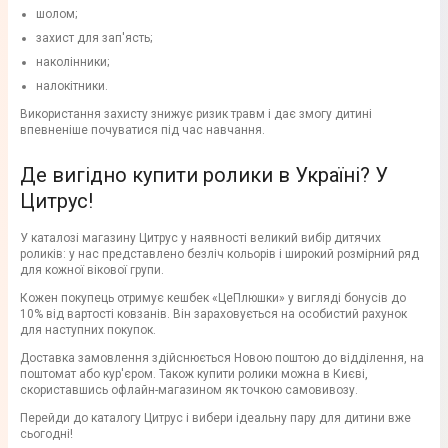
шолом;
захист для зап'ясть;
наколінники;
налокітники.
Використання захисту знижує ризик травм і дає змогу дитині
впевненіше почуватися під час навчання.
Де вигідно купити ролики в Україні? У
Цитрус!
У каталозі магазину Цитрус у наявності великий вибір дитячих
роликів: у нас представлено безліч кольорів і широкий розмірний ряд
для кожної вікової групи.
Кожен покупець отримує кешбек «ЦеПлюшки» у вигляді бонусів до
10% від вартості ковзанів. Він зараховується на особистий рахунок
для наступних покупок.
Доставка замовлення здійснюється Новою поштою до відділення, на
поштомат або кур'єром. Також купити ролики можна в Києві,
скориставшись офлайн-магазином як точкою самовивозу.
Перейди до каталогу Цитрус і вибери ідеальну пару для дитини вже
сьогодні!