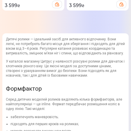
3 599
3 599
₴
₴
Дитячі ролики — ідеальний засіб для активного відпочинку. Вони
легкі, не потребують багато місця для зберігання і підходять для дітей
віком від 3–4 років. Регулярне катання розвиває координацію та
витривалість, зміцнює м’язи ніг і спини, що відповідають за рівновагу.
У каталозі магазину Цитрус у наявності розсувні ролики для дівчаток і
хлопчиків різного віку. Це якісні моделі за доступними цінами,
створені з урахуванням вимог до безпеки. Вони підходять як для
новачків, так і для дітей із базовими навичками.
Формфактор
Серед дитячих моделей роликів виділяють кілька формфакторів, але
найпопулярніші — це inline. Формат передбачає розміщення коліс в
одну лінію. Такі моделі:
забезпечують маневровість;
підходять для перших кроків на роликах;