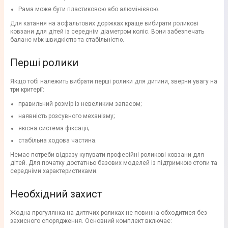
Рама може бути пластиковою або алюмінієвою.
Для катання на асфальтових доріжках краще вибирати роликові
ковзани для дітей із середнім діаметром коліс. Вони забезпечать
баланс між швидкістю та стабільністю.
Перші ролики
Якщо тобі належить вибрати перші ролики для дитини, зверни увагу на
три критерії:
правильний розмір із невеликим запасом;
наявність розсувного механізму;
якісна система фіксації;
стабільна ходова частина.
Немає потреби відразу купувати професійні роликові ковзани для
дітей. Для початку достатньо базових моделей із підтримкою стопи та
середніми характеристиками.
Необхідний захист
Жодна прогулянка на дитячих роликах не повинна обходитися без
захисного спорядження. Основний комплект включає: