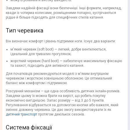
можуть розвивати високу швидкість.
Завдяки надійній фіксації вони безпечніші. Інші формати, наприклад,
квади із чотирма колесами, розміщеними попарно, зустрічаються
рідше й більше підходять для специфічних стилів катання.
Тип черевика
Він визначає комфорт і рівень підтримки ноги. Існує два варіанти:
м'який черевик (soft boot) — легкий, добре вентилюється,
ідеальний для тривалих прогулянок;
жорсткий черевик (hard boot) — забезпечує максимальну фіксацію
та захист, підходить для активного катання.
Для початківців рекомендуються моделі з м'яким внутрішнім
черевиком і жорсткою зовнішньою оболонкою. Це оптимальний
баланс між комфортом і підтримкою.
Розсувний механізм — ще одна особливість дитячих інлайн-роликів.
Завдяки цьому їх можна брати на виріст, що робить покупку
економічно вигіднішою. Запас розміру — від 3 до 5 пунктів.
Регулювання відбувається за допомогою кнопки або важеля, який
змінює довжину черевика. Це дає змогу використовувати їх як
дитячий транспорт
протягом декількох сезонів.
Система фіксації