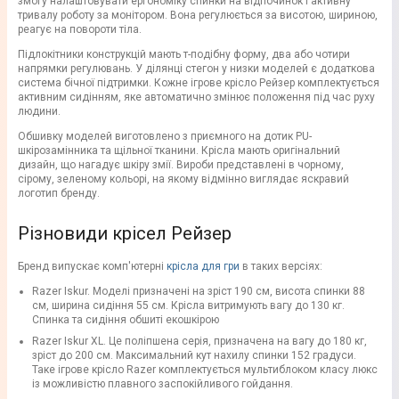
змогу налаштовувати ергономіку спинки на відпочинок і активну
тривалу роботу за монітором. Вона регулюється за висотою, шириною,
реагує на повороти тіла.
Підлокітники конструкцій мають т-подібну форму, два або чотири
напрямки регулювань. У ділянці стегон у низки моделей є додаткова
система бічної підтримки. Кожне ігрове крісло Рейзер комплектується
активним сидінням, яке автоматично змінює положення під час руху
людини.
Обшивку моделей виготовлено з приємного на дотик PU-
шкірозамінника та щільної тканини. Крісла мають оригінальний
дизайн, що нагадує шкіру змії. Вироби представлені в чорному,
сірому, зеленому кольорі, на якому відмінно виглядає яскравий
логотип бренду.
Різновиди крісел Рейзер
Бренд випускає комп'ютерні
крісла для гри
в таких версіях:
Razer Iskur. Моделі призначені на зріст 190 см, висота спинки 88
см, ширина сидіння 55 см. Крісла витримують вагу до 130 кг.
Спинка та сидіння обшиті екошкірою
Razer Iskur XL. Це поліпшена серія, призначена на вагу до 180 кг,
зріст до 200 см. Максимальний кут нахилу спинки 152 градуси.
Таке ігрове крісло Razer комплектується мультиблоком класу люкс
із можливістю плавного заспокійливого гойдання.