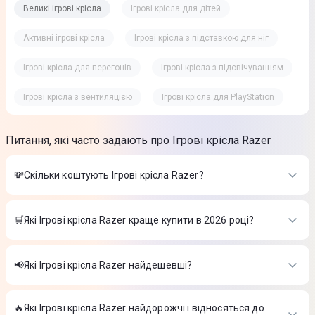
Великі ігрові крісла
Ігрові крісла для дітей
Активні ігрові крісла
Ігрові крісла з підставкою для ніг
Ігрові крісла для перегонів
Ігрові крісла з підсвічуванням
Ігрові крісла з вентиляцією
Ігрові крісла для PlayStation
Питання, які часто задають про Ігрові крісла Razer
💸Скільки коштують Ігрові крісла Razer?
Вартість товарів в категорії Ігрові крісла Razer в інтернет-
магазині Цитрус
🛒Які Ігрові крісла Razer краще купити в 2026 році?
Ігрове крісло RAZER Iskur V2 X Black Fabric (RZ38-05310100-
Найкращі Ігрові крісла Razer в 2026 році на думку інтернет-
R3G1)
-
14 999 ₴
магазину Цитрус
Ігрове крісло RAZER Enki X (Green) RZ38-03880100-R3G1
-
📢Які Ігрові крісла Razer найдешевші?
19 999 ₴
Ігрове крісло RAZER Iskur V2 X Black Fabric (RZ38-05310100-
Ігрове крісло RAZER Enki (Green) RZ38-03720100-R3G1
-
На сьогодні найдешевші Ігрові крісла Razer
R3G1)
-
14 999 ₴
24 999 ₴
Ігрове крісло RAZER Enki X (Green) RZ38-03880100-R3G1
-
🔥Які Ігрові крісла Razer найдорожчі і відносяться до
Ігрове крісло RAZER Iskur V2 X Black Fabric (RZ38-05310100-