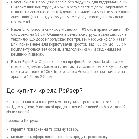
Razer Iskur X. Спрощена версія без подушок для підтримання шиї.
Підлокітники конструкцій можна регулювати у двох напрямках. У
стілець Razer із цієї серії вбудовано звичайний механізм гойдання
«метелик» (топ-ган), у якому немає функції фіксації в похилому
положенні.
Razer Enki. Висота спинок у моделях — 83 см, ширина сидінь — 45
см, довжина 52 см. Обшивка в центрі конструкцій складається з
текстилю, що добре пропускає повітря. Геймерське крісло Razer
Enki призначене для користувачів зростом від 160 см до 180 см,
комплектуються велюровими підголівниками й сидіннями на
ремінних підвісах.
Razer Fujin Pro. Серія включила професійні моделі із сітчастим
покриттям, мультиблоком і знімним підголівником 3D. Кут нахилу
спинки становить 136º. Ігрове крісло Рейзер Про призначене на
зріст від 170 до 200 см.
Де купити крісла Рейзер?
В інтернет-магазині Цитрус можна купити ігрове крісло Razer за
вигідною ціною. У каталозі представлений великий вибір моделей
різних версій.
Переваги Цитруса:
гарантія повернення та обміну товару;
можливість оформлення товарів у кредит і розстрочку;