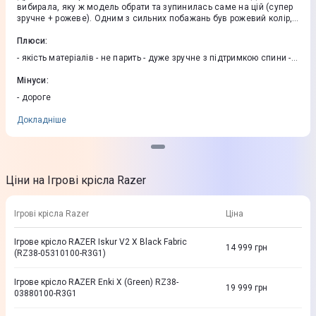
вибирала, яку ж модель обрати та зупинилась саме на цій (супер
зручне + рожеве). Одним з сильних побажань був рожевий колір,
але вибір на ринку дуже невеликий з таким критерієм, тому навіть
не сподівалась що вдасться знайти щось справді зручне і
Плюси
:
бажаного кольору. Перед остаточним рішенням перепробувала
- якість матеріалів - не парить - дуже зручне з підтримкою спини -
багато різних виставкових моделей (від Anda Seat до ноу-неймів)
ручки регулюються в залежності від потреби - дуже класна
в різних магазинах та зрозуміла, що найбільш зручними є моделі з
подушка під шию та голову, зручна - підходить і для високого
Мінуси
:
«пузом» (випуклою частиною крісла, яка дає велику підтримку
зросту, і для середнього - якісний і класний механізм нахилу
поясниці і спині, замість плоскої спинки з просто подушкою).
- дороге
спинки та гойдання, можна навіть розлягтись на кріслі
Саме це крісло має таке пузо і за час використання у мене
значно зменшився біль у спині. Кайфую. Переживала через
Докладніше
матеріал, що буде парити, але навіть у спекотні дні комфортно.
Рекомендую!
Ціни на Ігрові крісла Razer
Ігрові крісла Razer
Ціна
Ігрове крісло RAZER Iskur V2 X Black Fabric
14 999
грн
(RZ38-05310100-R3G1)
Ігрове крісло RAZER Enki X (Green) RZ38-
19 999
грн
03880100-R3G1