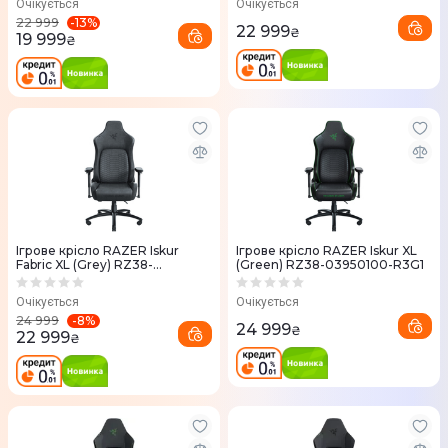
Очікується
Очікується
-
13
%
22 999
22 999
₴
19 999
₴
Ігрове крісло RAZER Iskur
Ігрове крісло RAZER Iskur XL
Fabric XL (Grey) RZ38-
(Green) RZ38-03950100-R3G1
03950300-R3G1
Очікується
Очікується
-
8
%
24 999
24 999
₴
22 999
₴