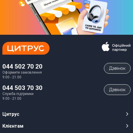
044 502 70 20
Дзвiнок
Оформити замовлення
9:00 - 21:00
044 503 70 30
Дзвiнок
Служба підтримки
9:00 - 21:00
Цитрус
Кар’єра
Клієнтам