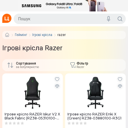
Геймінг
Ігрові крісла
razer
Ігрові крісла Razer
Сортування
Фільтр
за популярністю
Razer
Ігрове крісло RAZER Iskur V2 X
Ігрове крісло RAZER Enki X
Black Fabric (RZ38-05310100-
(Green) RZ38-03880100-R3G1
R3G1)