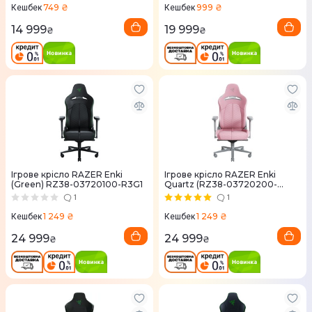
749 ₴
999 ₴
Кешбек
Кешбек
14 999
19 999
₴
₴
Ігрове крісло RAZER Enki
Ігрове крісло RAZER Enki
(Green) RZ38-03720100-R3G1
Quartz (RZ38-03720200-
R3G1)
1
1
1 249 ₴
1 249 ₴
Кешбек
Кешбек
24 999
24 999
₴
₴