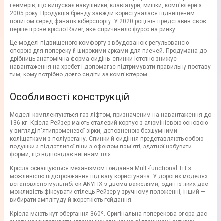
геймерів, що випускає навушники, клавіатури, мишки, комп'ютери з
2005 року. Продукція бренду завжди користувалася підвищеним
попитом серед фанатів кіберспорту. У 2020 році він представив своє
перше ігрове крісло Razer, яке спричинило фурор на ринку.
Це моделі підвищеного комфорту з вбудованою регульованою
опорою для попереку й широкими арками для плечей. Продумана до
дрібниць анатомічна форма сидінь, спинки істотно знижує
навантаження на хребет і допомагає підтримувати правильну поставу
тим, кому потрібно довго сидіти за комп'ютером.
Особливості конструкцій
Моделі комплектуються газ-ліфтом, призначеним на навантаження до
136 кг. Крісла Рейзер мають сталевий корпус з алюмінієвою основою
у вигляді п'ятипроменевої зірки, доповненою безшумними
коліщатками з поліуретану. Спинки й сидіння представляють собою
подушки з піддатливої піни з ефектом пам'яті, здатної набувати
форми, що відповідає вигинам тіла.
Крісла оснащуються механізмом гойдання Multi-functional Tilt з
можливістю підстроювання під вагу користувача. У дорогих моделях
встановлено мультиблок ANYFIX з двома важелями, один із яких дає
можливість фіксувати стілець Рейзер у зручному положенні, інший —
вибирати амплітуду й жорсткість гойдання.
Крісла мають кут обертання 360º. Оригінальна поперекова опора дає