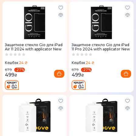
Защитное стекло Gio для iPad
Защитное стекло Gio для iPad
Air 11 2024 with applicator New
11 Pro 2024 with applicator New
24 ₴
24 ₴
Кешбэк
Кешбэк
-
27
%
-
27
%
679
679
499
499
₴
₴