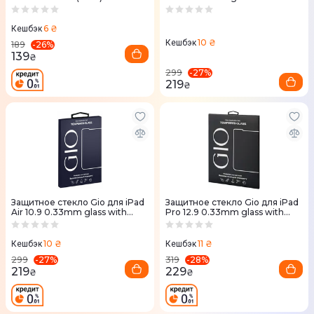
applicator clear
6 ₴
Кешбэк
10 ₴
Кешбэк
-
26
%
189
139
₴
-
27
%
299
219
₴
Защитное стекло Gio для iPad
Защитное стекло Gio для iPad
Air 10.9 0.33mm glass with
Pro 12.9 0.33mm glass with
applicator clear
applicator clear
10 ₴
11 ₴
Кешбэк
Кешбэк
-
27
%
-
28
%
299
319
219
229
₴
₴