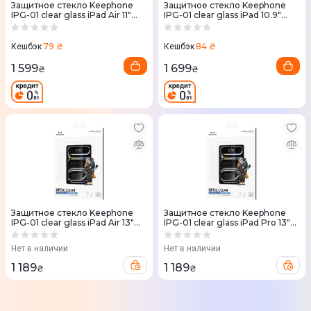
Защитное стекло Keephone
Защитное стекло Keephone
IPG-01 clear glass iPad Air 11"
IPG-01 clear glass iPad 10.9"
2024/2025 (KPOPT24AIR11)
(KPOPT10109)
79 ₴
84 ₴
Кешбэк
Кешбэк
1 599
1 699
₴
₴
Защитное стекло Keephone
Защитное стекло Keephone
IPG-01 clear glass iPad Air 13"
IPG-01 clear glass iPad Pro 13"
2024 (KPOPT24AIR13)
(2024) (KPOPT24PRO13)
Нет в наличии
Нет в наличии
1 189
1 189
₴
₴