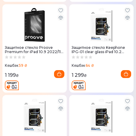
Защитное стекло Proove
Защитное стекло Keephone
Premium for iPad 10.9 2022/11
IPG-01 clear glass iPad 10.2
2025 (PGPPFI109000)
(KPOPT102)
59 ₴
64 ₴
Кешбэк
Кешбэк
1 199
1 299
₴
₴