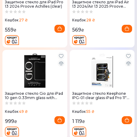
Защитное стекло для iPad Pro
Защитное стекло для iPad Air
13 2024 Proove Achilles (clear)
13 2024/Air 13 2025 Proove
Achilles (clear)
27 ₴
28 ₴
Кешбэк
Кешбэк
559
569
₴
₴
Защитное стекло Gio для iPad
Защитное стекло Keephone
10 gen 0.33mm glass with
IPG-01 clear glass iPad Pro 11"
applicator New
2024 (KPOPT24PRO11)
49 ₴
55 ₴
Кешбэк
Кешбэк
999
1 119
₴
₴