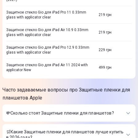
Защитное стекло Gio для iPad Pro 11 0.33mm
219
грн
glass with applicator clear
Защитное стекло Gio для iPad Air 10.9 0.33mm
219
грн
glass with applicator clear
Защитное стекло Gio для iPad Pro 12.9 0.33mm
229
грн
glass with applicator clear
Защитное стекло Gio для iPad Air 11 2024 with
499
грн
applicator New
Часто задаваемые вопросы про Защитные пленки для
планшетов Apple
💸Сколько стоят Защитные пленки для планшетов?
Стоимость товаров в категории Защитные пленки для
планшетов в интернет-магазине Цитрус
🛒Какие Защитные пленки для планшетов лучше купить
в 2026 году?