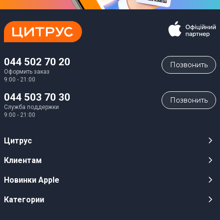
044 502 70 20
Позвонить
Оформить заказ
9:00 - 21:00
044 503 70 30
Позвонить
Служба поддержки
9:00 - 21:00
Цитрус
Карьера
Клиентам
Магазины
Публичные оферты
Новинки Apple
Для СМИ
Видеообзоры
iPhone 17
Категории
Оптовым клиентам
Акции, розыгрыши, призы
iPhone 17 Pro
Аудио
Служба поддержки клиентов