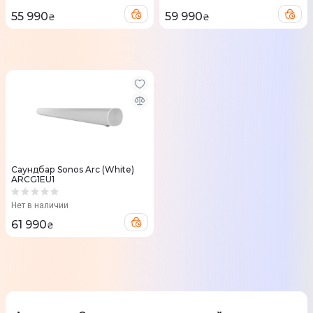
55 990
59 990
₴
₴
Саундбар Sonos Arc (White)
ARCG1EU1
Нет в наличии
61 990
₴