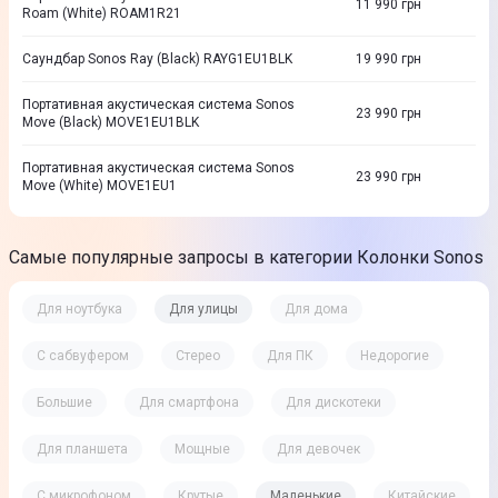
11 990
грн
Roam (White) ROAM1R21
Саундбар Sonos Ray (Black) RAYG1EU1BLK
19 990
грн
Портативная акустическая система Sonos
23 990
грн
Move (Black) MOVE1EU1BLK
Портативная акустическая система Sonos
23 990
грн
Move (White) MOVE1EU1
Самые популярные запросы в категории Колонки Sonos
Для ноутбука
Для улицы
Для дома
С сабвуфером
Стерео
Для ПК
Недорогие
Большие
Для смартфона
Для дискотеки
Для планшета
Мощные
Для девочек
С микрофоном
Крутые
Маленькие
Китайские