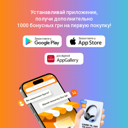
ROAM1R21BLK
-
11 990 ₴
Портативная акустическая система Sonos Roam (White)
Устанавливай приложение,
ROAM1R21
-
11 990 ₴
получи дополнительно
Саундбар Sonos Ray (Black) RAYG1EU1BLK
-
19 990 ₴
1000 бонусных грн на первую покупку!