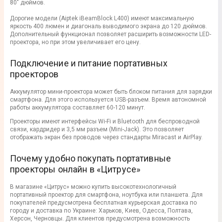
80" дюймов.
Дорогие модели (Aiptek iBeamBlock L400) имеют максимальную
яркость 400 люмен и диагональ выводимого экрана до 120 дюймов.
Дополнительный функционал позволяет расширить возможности LED-
проектора, но при этом увеличивает его цену.
Подключение и питание портативных
проекторов
Аккумулятор мини-проектора может быть блоком питания для зарядки
смартфона. Для этого используется USB-разъем. Время автономной
работы аккумулятора составляет 60-120 минут.
Проекторы имеют интерфейсы Wi-Fi и Bluetooth для беспроводной
связи, кардридер и 3,5 мм разъем (Mini-Jack). Это позволяет
отображать экран без проводов через стандарты Miracast и AirPlay.
Почему удобно покупать портативные
проекторы онлайн в «Цитрусе»
В магазине «Цитрус» можно купить высокотехнологичный
портативный проектор для смартфона, ноутбука или планшета. Для
покупателей предусмотрена бесплатная курьерская доставка по
городу и доставка по Украине: Харьков, Киев, Одесса, Полтава,
Херсон, Черновцы. Для клиентов предусмотрена возможность