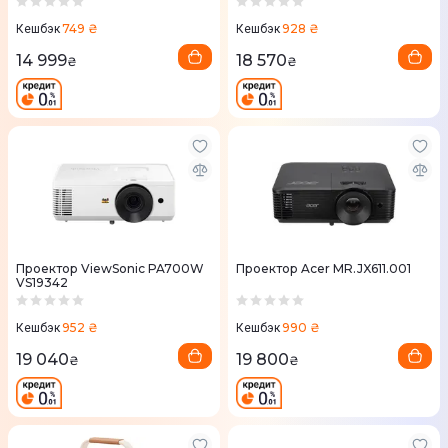
749 ₴
928 ₴
Кешбэк
Кешбэк
14 999
18 570
₴
₴
Проектор ViewSonic PA700W
Проектор Acer MR.JX611.001
VS19342
952 ₴
990 ₴
Кешбэк
Кешбэк
19 040
19 800
₴
₴