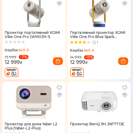
Проектор портативный XGIMI
Портативный проектор XGIMI
Vibe One Pro (WM03H-1)
Vibe One Pro Blue Spark
(WM03H)
1
649 ₴
649 ₴
Кешбэк
Кешбэк
-
7
%
-
13
%
13 999
14 999
12 999
12 999
₴
₴
Проектор для дома Yaber L2
Проектор BenQ 9H.JNF77.1JE
Plus (Yaber-L2-Plus)