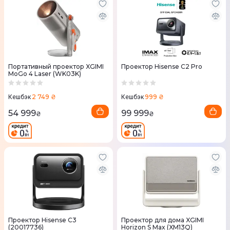
Портативный проектор XGIMI
Проектор Hisense C2 Pro
MoGo 4 Laser (WK03K)
2 749 ₴
999 ₴
Кешбэк
Кешбэк
54 999
99 999
₴
₴
Проектор Hisense C3
Проектор для дома XGIMI
(20017736)
Horizon S Max (XM13Q)