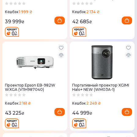
Set+Powerbase (WK08K-2)
1 999 ₴
2 134 ₴
Кешбэк
Кешбэк
39 999
42 685
₴
₴
Проектор Epson EB-982W
Портативный проектор XGIMI
WXGA (V11H987040)
Halo+ NEW (WM03A-1)
2 161 ₴
2 249 ₴
Кешбэк
Кешбэк
43 225
44 999
₴
₴