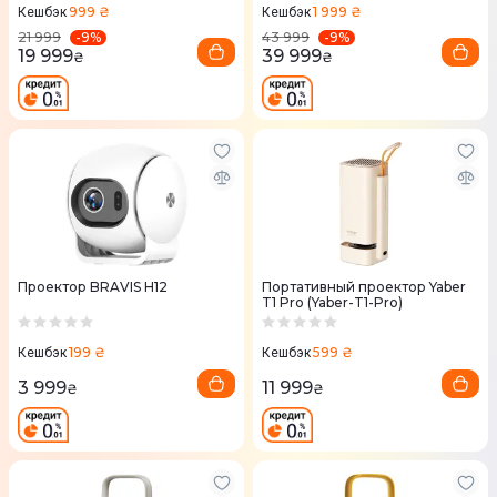
999 ₴
1 999 ₴
Кешбэк
Кешбэк
-
9
%
-
9
%
21 999
43 999
19 999
39 999
₴
₴
Проектор BRAVIS H12
Портативный проектор Yaber
T1 Pro (Yaber-T1-Pro)
199 ₴
599 ₴
Кешбэк
Кешбэк
3 999
11 999
₴
₴