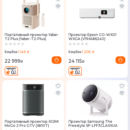
Портативный проектор Yaber
Проектор Epson CO-WX01
T2 Plus (Yaber-T2-Plus)
WXGA (V11HA86240)
1 149 ₴
1 205 ₴
Кешбэк
Кешбэк
22 999
24 115
₴
₴
Портативный проектор XGIMI
Проектор Samsung The
MoGo 2 Pro GTV (XK10T)
Freestyle SP-LFF3CLAXXUA