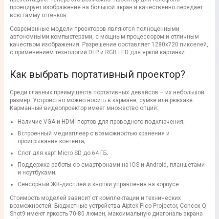
проецирует изображение на большой экран и качественно передает
всю гамму оттенков.
Современные модели проекторов являются полноценными
автономными компьютерами, с мощным процессором и отличным
качеством изображения. Разрешение составляет 1280x720 пикселей,
с применением технологий DLP и RGB LED для яркой картинки.
Как выбрать портативный проектор?
Среди главных преимуществ портативных девайсов – их небольшой
размер. Устройство можно носить в кармане, сумке или рюкзаке.
Карманный видеопроектор имеет множество опций:
Наличие VGA и HDMI-портов для проводного подключения;
Встроенный медиаплеер с возможностью хранения и
проигрывания контента;
Слот для карт Micro SD до 64 ГБ;
Поддержка работы со смартфонами на iOS и Android, планшетами
и ноутбуками;
Сенсорный ЖК-дисплей и кнопки управления на корпусе.
Стоимость моделей зависит от комплектации и технических
возможностей. Бюджетные устройства Aiptek Pico Projector, Concox Q
Shot9 имеют яркость 70-80 люмен, максимальную диагональ экрана