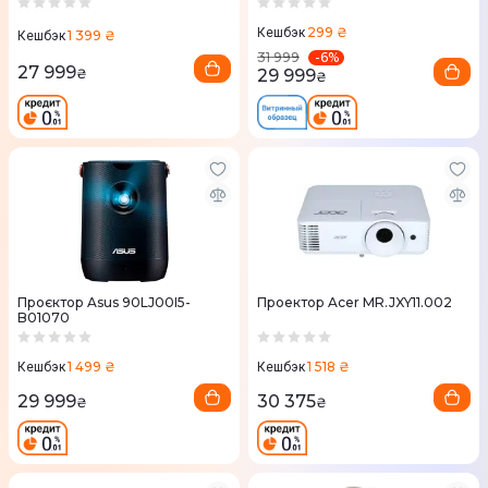
299 ₴
Кешбэк
1 399 ₴
Кешбэк
-
6
%
31 999
27 999
29 999
₴
₴
Проєктор Asus 90LJ00I5-
Проектор Acer MR.JXY11.002
B01070
1 499 ₴
1 518 ₴
Кешбэк
Кешбэк
29 999
30 375
₴
₴