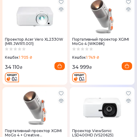
Проектор Acer Vero XL2330W
Портативный проектор XGIMI
(MR.JWR11.001)
MoGo 4 (WK08K)
1 705 ₴
1 749 ₴
Кешбэк
Кешбэк
34 110
34 999
₴
₴
Портативный проектор XGIMI
Проектор ViewSonic
MoGo 4 + Creative
LSD400HD (VS20625)