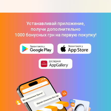
Set+Powerbase (WK08K-2)
-
39 999 ₴
Проектор XGIMI MoGo 2
-
19 999 ₴
Проектор Epson EB-L260F FHD (V11HA69080)
-
97 395 ₴
Портативный проектор XGIMI MoGo 4 + Creative
Set+Powerbase (WK08K-2)
-
39 999 ₴
Устанавливай приложение,
получи дополнительно
1000 бонусных грн на первую покупку!