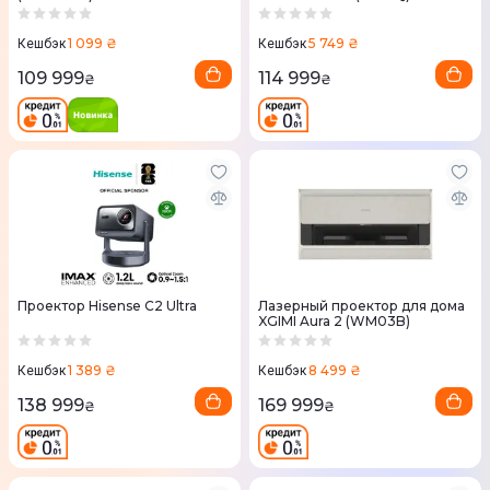
1 099 ₴
5 749 ₴
Кешбэк
Кешбэк
109 999
114 999
₴
₴
Проектор Hisense C2 Ultra
Лазерный проектор для дома
XGIMI Aura 2 (WM03B)
1 389 ₴
8 499 ₴
Кешбэк
Кешбэк
138 999
169 999
₴
₴