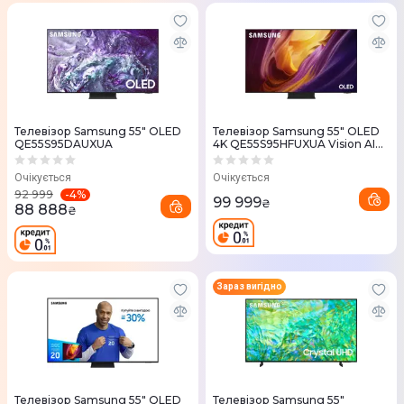
Телевізор Samsung 55" OLED
Телевізор Samsung 55" OLED
QE55S95DAUXUA
4K QE55S95HFUXUA Vision AI
2026
Очікується
Очікується
-
4
%
92 999
99 999
₴
88 888
₴
Зараз вигідно
Телевізор Samsung 55" QLED
Телевізор Samsung 55"