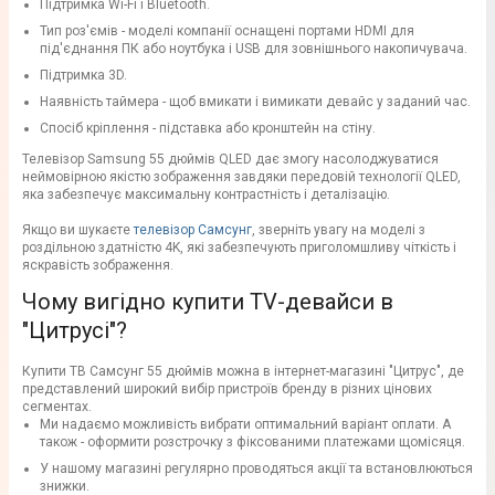
Підтримка Wi-Fi і Bluetooth.
Тип роз'ємів - моделі компанії оснащені портами HDMI для
під'єднання ПК або ноутбука і USB для зовнішнього накопичувача.
Підтримка 3D.
Наявність таймера - щоб вмикати і вимикати девайс у заданий час.
Спосіб кріплення - підставка або кронштейн на стіну.
Телевізор Samsung 55 дюймів QLED дає змогу насолоджуватися
неймовірною якістю зображення завдяки передовій технології QLED,
яка забезпечує максимальну контрастність і деталізацію.
Якщо ви шукаєте
телевізор Самсунг
, зверніть увагу на моделі з
роздільною здатністю 4K, які забезпечують приголомшливу чіткість і
яскравість зображення.
Чому вигідно купити TV-девайси в
"Цитрусі"?
Купити ТВ Самсунг 55 дюймів можна в інтернет-магазині "Цитрус", де
представлений широкий вибір пристроїв бренду в різних цінових
сегментах.
Ми надаємо можливість вибрати оптимальний варіант оплати. А
також - оформити розстрочку з фіксованими платежами щомісяця.
У нашому магазині регулярно проводяться акції та встановлюються
знижки.