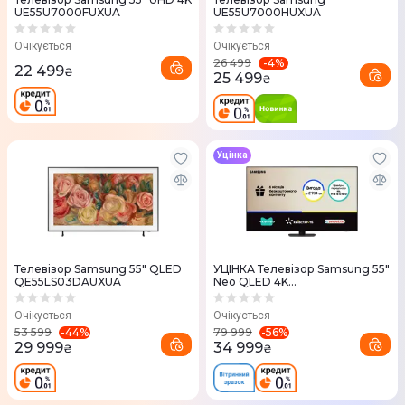
UE55U7000FUXUA
UE55U7000HUXUA
Очікується
Очікується
-
4
%
26 499
22 499
₴
25 499
₴
Уцінка
Телевізор Samsung 55" QLED
УЦІНКА Телевізор Samsung 55"
QE55LS03DAUXUA
Neo QLED 4K
QE55QN90FAUXUA MiniLED
Vision AI
Очікується
Очікується
-
44
%
-
56
%
53 599
79 999
29 999
34 999
₴
₴