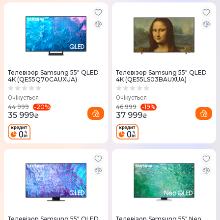
Телевізор Samsung 55" QLED
Телевізор Samsung 55" QLED
4K (QE55Q70CAUXUA)
4K (QE55LS03BAUXUA)
Очікується
Очікується
-
20
%
-
19
%
44 999
46 999
35 999
37 999
₴
₴
Телевізор Samsung 55" QLED
Телевізор Samsung 55" Neo