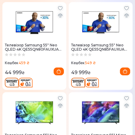
Телевізор Samsung 55" Neo
Телевізор Samsung 55" Neo
QLED 4K QE55QN80FAUXUA
QLED 4K QE55QN85FAUXUA
MiniLED Vision AI
MiniLED Vision AI
459 ₴
549 ₴
Кешбек
Кешбек
44 999
49 999
₴
₴