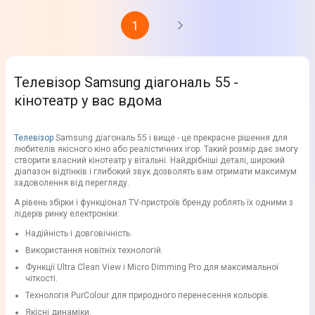
1
Телевізор Samsung діагональ 55 -
кінотеатр у вас вдома
Телевізор
Samsung діагональ 55 і вище - це прекрасне рішення для
любителів якісного кіно або реалістичних ігор. Такий розмір дає змогу
створити власний кінотеатр у вітальні. Найдрібніші деталі, широкий
діапазон відтінків і глибокий звук дозволять вам отримати максимум
задоволення від перегляду.
А рівень збірки і функціонал TV-пристроїв бренду роблять їх одними з
лідерів ринку електроніки:
Надійність і довговічність.
Використання новітніх технологій.
Функції Ultra Clean View і Micro Dimming Pro для максимальної
чіткості.
Технологія PurColour для природного перенесення кольорів.
Якісні динаміки.