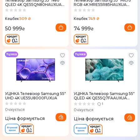
Телевізор Samsung 55" Neo
Телевізор Samsung 55" Micro
QLED 4K QE55QN80HAUXUA
RGB 4K MRE55R85HAUXUA
Vision AI 2026
Vision AI 2026
509 ₴
749 ₴
Кешбек
Кешбек
50 999
74 999
₴
₴
Уцінка
Уцінка
УЦІНКА Телевізор Samsung 55"
УЦІНКА Телевізор Samsung 55"
UHD 4K UE55U8000FUXUA
QLED 4K QE55Q7FAAUXUA
Vision AI
1
Очікується
Очікується
Ціна формується
Ціна формується