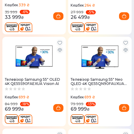
339 ₴
264 ₴
Кешбек
Кешбек
-
6
%
-
5
%
35 999
27 999
33 999
26 499
₴
₴
Телевізор Samsung 55" OLED
Телевізор Samsung 55" Neo
4K QE55S90FAEXUA Vision AI
QLED 4K QE55QN90FAUXUA
MiniLED Vision AI
699 ₴
699 ₴
Кешбек
Кешбек
-
18
%
-
13
%
84 999
79 999
69 999
69 999
₴
₴