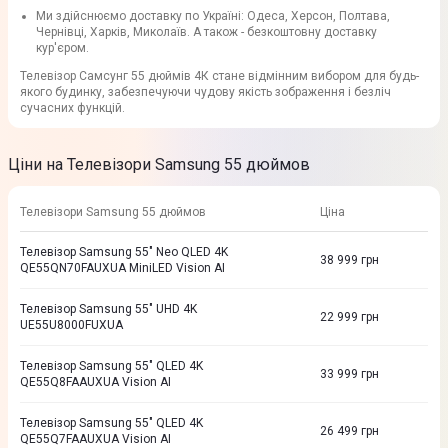
Ми здійснюємо доставку по Україні: Одеса, Херсон, Полтава,
Чернівці, Харків, Миколаїв. А також - безкоштовну доставку
кур'єром.
Телевізор Самсунг 55 дюймів 4К стане відмінним вибором для будь-
якого будинку, забезпечуючи чудову якість зображення і безліч
сучасних функцій.
Ціни на Телевізори Samsung 55 дюймов
Телевізори Samsung 55 дюймов
Ціна
Телевізор Samsung 55" Neo QLED 4K
38 999
грн
QE55QN70FAUXUA MiniLED Vision AI
Телевізор Samsung 55" UHD 4K
22 999
грн
UE55U8000FUXUA
Телевізор Samsung 55" QLED 4K
33 999
грн
QE55Q8FAAUXUA Vision AI
Телевізор Samsung 55" QLED 4K
26 499
грн
QE55Q7FAAUXUA Vision AI