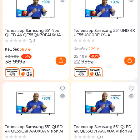
Телевізор Samsung 55" Neo
Телевізор Samsung 55" UHD 4K
QLED 4K QE55QN70FAUXUA
UE55U8000FUXUA
MiniLED Vision AI
2
229 ₴
389 ₴
Кешбек
Кешбек
-
10
%
-
5
%
25 499
40 999
22 999
38 999
₴
₴
Телевізор Samsung 55" QLED
Телевізор Samsung 55" QLED
4K QE55Q8FAAUXUA Vision AI
4K QE55Q7FAAUXUA Vision AI
1