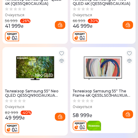
4K (QE55Q80CAUXUA)
QLED 4K (QE55QN85CAUXUA)
Очікується
Очікується
-
26
%
-
30
%
56 999
66 999
41 999
46 999
₴
₴
Телевізор Samsung 55" Neo
Телевізор Samsung 55" The
QLED QE55QN90DAUXUA
Frame 4K QE55LS03HAUXUA
MiniLED
Vision AI 2026
Очікується
Очікується
-
40
%
82 999
58 999
₴
49 999
₴