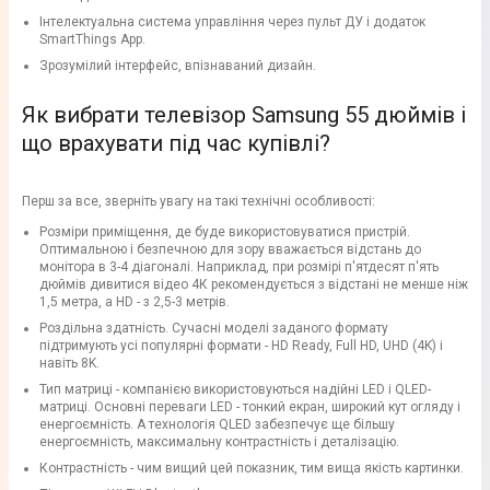
Інтелектуальна система управління через пульт ДУ і додаток
SmartThings App.
Зрозумілий інтерфейс, впізнаваний дизайн.
Як вибрати телевізор Samsung 55 дюймів і
що врахувати під час купівлі?
Перш за все, зверніть увагу на такі технічні особливості:
Розміри приміщення, де буде використовуватися пристрій.
Оптимальною і безпечною для зору вважається відстань до
монітора в 3-4 діагоналі. Наприклад, при розмірі п'ятдесят п'ять
дюймів дивитися відео 4К рекомендується з відстані не менше ніж
1,5 метра, а HD - з 2,5-3 метрів.
Роздільна здатність. Сучасні моделі заданого формату
підтримують усі популярні формати - HD Ready, Full HD, UHD (4K) і
навіть 8K.
Тип матриці - компанією використовуються надійні LED і QLED-
матриці. Основні переваги LED - тонкий екран, широкий кут огляду і
енергоємність. А технологія QLED забезпечує ще більшу
енергоємність, максимальну контрастність і деталізацію.
Контрастність - чим вищий цей показник, тим вища якість картинки.