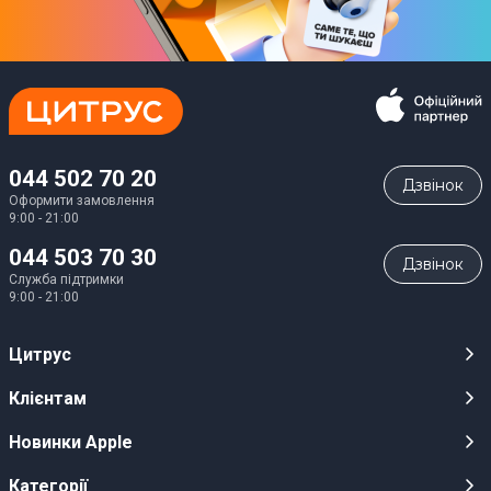
044 502 70 20
Дзвiнок
Оформити замовлення
9:00 - 21:00
044 503 70 30
Дзвiнок
Служба підтримки
9:00 - 21:00
Цитрус
Кар’єра
Клієнтам
Магазини
Публічні оферти
Новинки Apple
Для ЗМІ
Відеоогляди
iPhone 17
Категорії