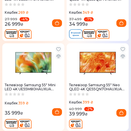
Vision AI 2026
Vision AI
269 ₴
349 ₴
Кешбек
Кешбек
-
4
%
-
7
%
27 999
37 499
26 999
34 999
₴
₴
Телевізор Samsung 55" Mini
Телевізор Samsung 55" Neo
LED 4K UE55M80HAUXUA
QLED 4K QE55QN70HAUXUA
Vision AI 2026
Vision AI 2026
399 ₴
Кешбек
359 ₴
Кешбек
-
2
%
40 999
35 999
39 999
₴
₴