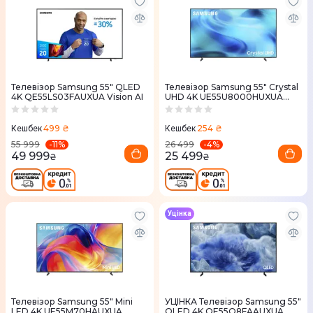
Телевізор Samsung 55" QLED
Телевізор Samsung 55" Crystal
4K QE55LS03FAUXUA Vision AI
UHD 4K UE55U8000HUXUA
Vision AI 2026
499 ₴
254 ₴
Кешбек
Кешбек
-
11
%
-
4
%
55 999
26 499
49 999
25 499
₴
₴
Уцінка
Телевізор Samsung 55" Mini
УЦІНКА Телевізор Samsung 55"
LED 4K UE55M70HAUXUA
QLED 4K QE55Q8FAAUXUA