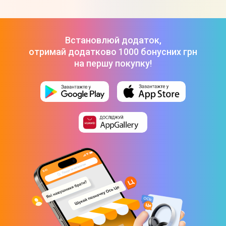
Телевізор LG 50UA75006LA
-
18 999 ₴
Телевізор Philips 43PUS7000/12
-
14 999 ₴
Телевізор Hisense 55E7Q
-
23 999 ₴
Встановлюй додаток,
отримай додатково 1000 бонусних грн
на першу покупку!