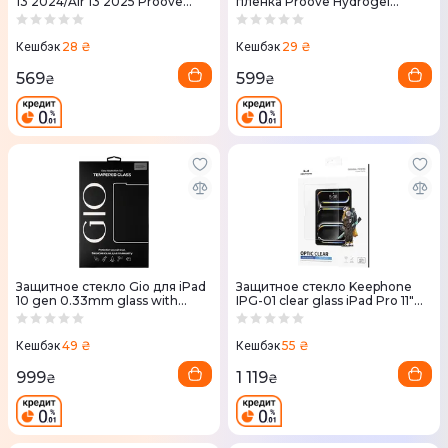
13 2024/Air 13 2025 Proove
пленка Proove Hydrogel
Achilles (clear)
Screen Protection TABLET
EDITION Clear 10
28 ₴
29 ₴
Кешбэк
Кешбэк
569
599
₴
₴
Защитное стекло Gio для iPad
Защитное стекло Keephone
10 gen 0.33mm glass with
IPG-01 clear glass iPad Pro 11"
applicator New
2024 (KPOPT24PRO11)
49 ₴
55 ₴
Кешбэк
Кешбэк
999
1 119
₴
₴