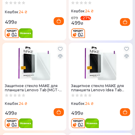
(MGT-LTP)
24 ₴
Кешбэк
24 ₴
Кешбэк
-
27
%
679
499
499
₴
₴
Защитное стекло MAKE для
Защитное стекло MAKE для
планшета Lenovo Tab (MGT-
планшета Lenovo Idea Tab
LT)
(MGT-LIT)
24 ₴
24 ₴
Кешбэк
Кешбэк
499
499
₴
₴