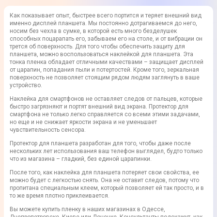
Как показывает опыт, быстрее всего портится и теряет внешний вид
именно дисплей планшета. Мы постоянно дотрагиваемся до него,
носим без чехла в сумке, в которой есть много безделушек
способных поцарапать его, забываем его на столе, и от вибрации он
трется об поверхность. Для того чтобы обеспечить защиту для
планшета, можно воспользоваться наклейкой для планшета. Эта
тонка пленка обладает отличными качествами – защищает дисплей
от царапин, попадания пыли и потертостей. Кроме того, зеркальная
поверхность не позволяет стоящим рядом людям заглянуть в ваше
устройство.
Наклейка для смартфонов не оставляет следов от пальцев, которые
быстро загрязняют и портят внешний вид экрана. Протектор для
смартфона не только легко справляется со всеми этими задачами,
но еще и не снижает яркости экрана и не уменьшает
чувствительность сенсора.
Протектор для планшета разработан для того, чтобы даже после
нескольких лет использования ваш телефон выглядел, будто только
что из магазина – гладкий, без единой царапинки.
После того, как наклейка для планшета потеряет свои свойства, ее
можно будет с легкостью снять. Она не оставит следов, потому что
пропитана специальным клеем, который позволяет ей так просто, и в
то же время плотно приклеивается.
Вы можете купить пленку в наших магазинах в Одессе,