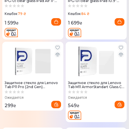
IPG-01 clear glass iPad Air 11"
IPG-01 clear glass iPad 10.9"
2024/2025 (KPOPT24AIR11)
(KPOPT10109)
79 ₴
84 ₴
Кешбэк
Кешбэк
1 599
1 699
₴
₴
Защитное стекло для Lenovo
Защитное стекло для Lenovo
Tab P11 Pro (2nd Gen)
Tab M11 ArmorStandart Glass.CR
ArmorStandart Glass.CR
(Clear)
Ожидается
Ожидается
299
549
₴
₴