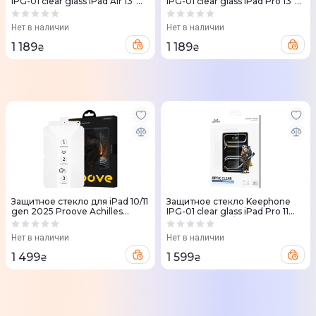
IPG-01 clear glass iPad Air 13"
IPG-01 clear glass iPad Pro 13"
2024 (KPOPT24AIR13)
(2024) (KPOPT24PRO13)
Нет в наличии
Нет в наличии
1 189
1 189
₴
₴
Защитное стекло для iPad 10/11
Защитное стекло Keephone
gen 2025 Proove Achilles
IPG-01 clear glass iPad Pro 11
Proove Achilles (clear)
(KPOPTAIR109/KPOPTPRO11)
Нет в наличии
Нет в наличии
1 499
1 599
₴
₴