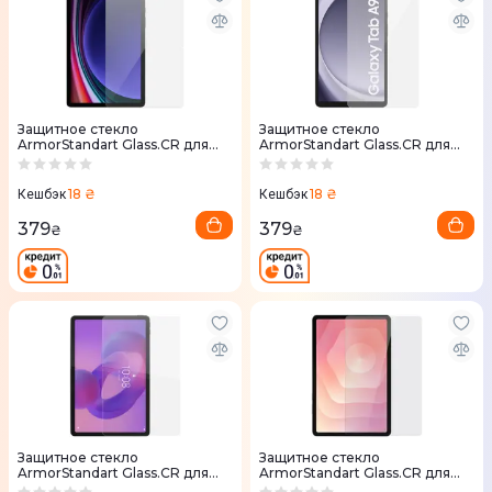
Защитное стекло
Защитное стекло
ArmorStandart Glass.CR для
ArmorStandart Glass.CR для
Samsung Galaxy Tab S9 (SM-
Samsung Galaxy Tab A9 Clear
X710/X716B/X718U) Clear
(ARM70984)
(ARM69745)
18 ₴
18 ₴
Кешбэк
Кешбэк
379
379
₴
₴
Защитное стекло
Защитное стекло
ArmorStandart Glass.CR для
ArmorStandart Glass.CR для
Lenovo Idea Tab Clear
Samsung Tab S11 (SM-