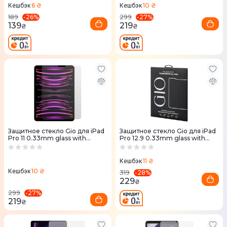
6 ₴
10 ₴
Кешбэк
Кешбэк
-
26
%
-
27
%
189
299
139
219
₴
₴
Защитное стекло Gio для iPad
Защитное стекло Gio для iPad
Pro 11 0.33mm glass with
Pro 12.9 0.33mm glass with
applicator clear
applicator clear
11 ₴
Кешбэк
10 ₴
Кешбэк
-
28
%
319
229
₴
-
27
%
299
219
₴