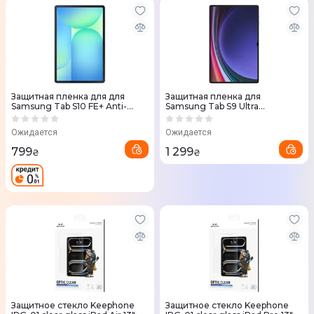
Защитная пленка для для
Защитная пленка для
Samsung Tab S10 FE+ Anti-
Samsung Tab S9 Ultra
Reflecting Screen Protector
ScrProtect Transparent (EF-
Clear (EF-UX620CTEGWW)
UX910CTEGWW)
Ожидается
Ожидается
799
1 299
₴
₴
Защитное стекло Keephone
Защитное стекло Keephone