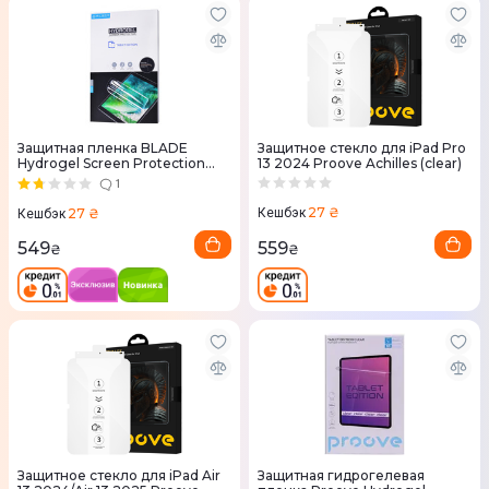
Защитная пленка BLADE
Защитное стекло для iPad Pro
Hydrogel Screen Protection
13 2024 Proove Achilles (clear)
TABLET EDITION 10
1
27 ₴
27 ₴
Кешбэк
Кешбэк
559
549
₴
₴
Защитное стекло для iPad Air
Защитная гидрогелевая