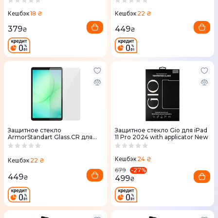
(ARM88097)
X730/X736) (ARM88047)
18 ₴
22 ₴
Кешбэк
Кешбэк
379
449
₴
₴
Защитное стекло
Защитное стекло Gio для iPad
ArmorStandart Glass.CR для
11 Pro 2024 with applicator New
Samsung Tab A11 (SM-X133/X135)
(ARM88911)
24 ₴
Кешбэк
22 ₴
Кешбэк
-
27
%
679
449
499
₴
₴