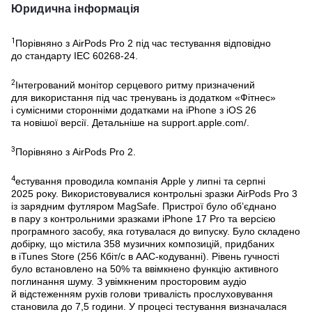
Юридична інформація
1
Порівняно з AirPods Pro 2 під час тестування відповідно
до стандарту IEC 60268-24.
2
Інтегрований монітор серцевого ритму призначений
для використання під час тренувань із додатком «Фітнес»
і сумісними сторонніми додатками на iPhone з iOS 26
та новішої версії. Детальніше на support.apple.com/.
3
Порівняно з AirPods Pro 2.
4
естування проводила компанія Apple у липні та серпні
2025 року. Використовувалися контрольні зразки AirPods Pro 3
із зарядним футляром MagSafe. Пристрої було об’єднано
в пару з контрольними зразками iPhone 17 Pro та версією
програмного засобу, яка готувалася до випуску. Було складено
добірку, що містила 358 музичних композицій, придбаних
в iTunes Store (256 Кбіт/с в AAC‑кодуванні). Рівень гучності
було встановлено на 50% та ввімкнено функцію активного
поглинання шуму. З увімкненим просторовим аудіо
й відстеженням рухів голови тривалість прослуховування
становила до 7,5 години. У процесі тестування визначалася