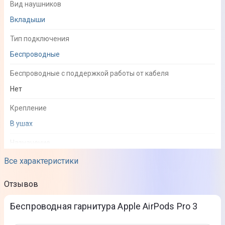
Вид наушников
Вкладыши
Тип подключения
Беспроводные
Беспроводные с поддержкой работы от кабеля
Нет
Крепление
В ушах
Назначение
Универсальные
Все характеристики
Акустическое оформление
Отзывов
Закрытого типа
Беcпроводная гарнитура Apple AirPods Pro 3
Звук