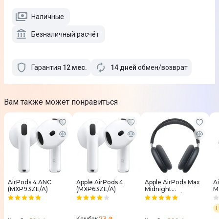
Наличные
Безналичный расчёт
Гарантия
12
мес
.
14 дней
обмен/возврат
Вам также может понравиться
AirPods 4 ANC
Apple AirPods 4
Apple AirPods Max
A
(MXP93ZE/A)
(MXP63ZE/A)
Midnight
M
MWW43ZE/A
73 ₴
Кешбэк