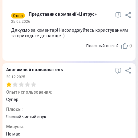
Интерфейс подключения
Представник компанії «Цитрус»
Ответ
Bluetooth 5.3
25.02.2026
Длина кабеля
Дякуємо за коментар! Насолоджуйтесь користуванням
та приходьте до нас ще :)
Нет
0
Полезный отзыв?
Съемный кабель
Нет
Анонимный пользователь
Управление
20.12.2025
Сенсорное управление
Функции управления
Опыт использования
:
Супер
Переключатель шумоподавления
Плюсы
:
Складная конструкция
Якісний чистий звук
Нет
Минусы
:
Не має
Защита от влаги