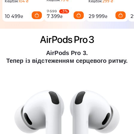
104 ₴
299 ₴
Кешбэк
Кешбэк
-
3
%
7 599
10 499
7 399
29 999
2
₴
₴
₴
AirPods Pro 3.
Тепер із відстеженням серцевого ритму.