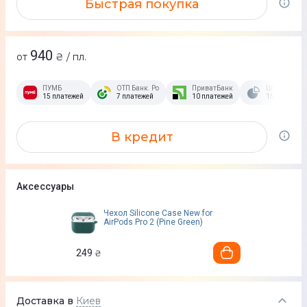
Быстрая покупка
940
от
₴ / пл.
ПУМБ
ОТП Банк. Розстрочка Скибочка.
ПриватБанк
Це Розстроч
15 платежей
7 платежей
10 платежей
15 платежей
В кредит
Аксессуары
Чехол Silicone Case New for
AirPods Pro 2 (Pine Green)
249
₴
Доставка в
Киев