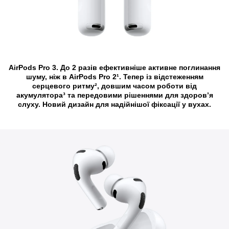
AirPods Pro 3. До 2 разів ефективніше активне поглинання
шуму, ніж в AirPods Pro 2¹. Тепер із відстеженням
серцевого ритму², довшим часом роботи від
акумулятора³ та передовими рішеннями для здоровʼя
слуху. Новий дизайн для надійнішої фіксації у вухах.