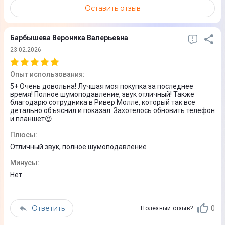
Оставить отзыв
HI-RES AUDIO
Нет
Барбышева Вероника Валерьевна
23.02.2026
Микрофон
Опыт использования
:
5+ Очень довольна! Лучшая моя покупка за последнее
Наличие гарнитуры
время! Полное шумоподавление, звук отличный! Также
Да
благодарю сотрудника в Ривер Молле, который так все
детально объяснил и показал. Захотелось обновить телефон
и планшет😍
Система активного шумоподавления
Плюсы
:
Да
Отличный звук, полное шумоподавление
Особенности микрофона
Минусы
:
Микрофон, направленный внутрь
Нет
Микрофоны с двойным формированием луча
Ответить
0
Полезный отзыв?
Эксплуатация