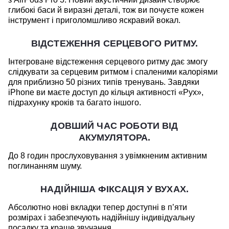
глибокі баси й виразні деталі, тож ви почуєте кожен
інструмент і приголомшливо яскравий вокал.
ВІДСТЕЖЕННЯ СЕРЦЕВОГО РИТМУ.
Інтегроване відстеження серцевого ритму дає змогу
слідкувати за серцевим ритмом і спаленими калоріями
для приблизно 50 різних типів тренувань. Завдяки
iPhone ви маєте доступ до кільця активності «Рух»,
підрахунку кроків та багато іншого.
ДОВШИЙ ЧАС РОБОТИ ВІД
АКУМУЛЯТОРА.
До 8 годин прослуховування з увімкненим активним
поглинанням шуму.
НАДІЙНІША ФІКСАЦІЯ У ВУХАХ.
Абсолютно нові вкладки тепер доступні в п’яти
розмірах і забезпечують надійнішу індивідуальну
посадку та краще звучання.