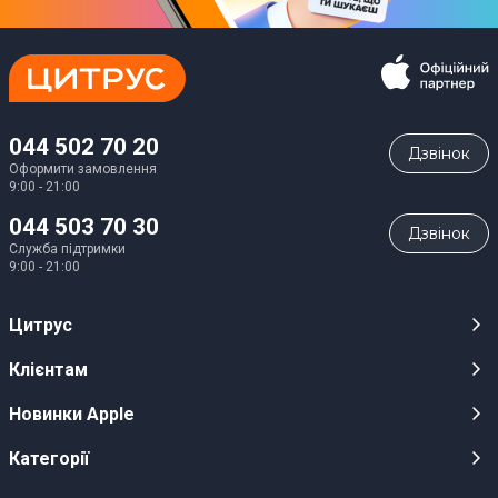
044 502 70 20
Дзвiнок
Оформити замовлення
9:00 - 21:00
044 503 70 30
Дзвiнок
Служба підтримки
9:00 - 21:00
Цитрус
Кар’єра
Клієнтам
Магазини
Публічні оферти
Новинки Apple
Для ЗМІ
Відеоогляди
iPhone 17
Категорії
Оптовим клієнтам
Акції, розіграші, призи
iPhone 17 Pro
Аудіо