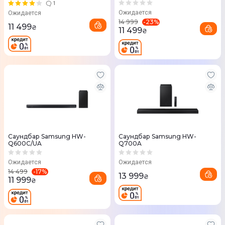
1
Ожидается
Ожидается
-
23
%
14 999
11 499
₴
11 499
₴
Саундбар Samsung HW-
Саундбар Samsung HW-
Q600C/UA
Q700A
Ожидается
Ожидается
-
17
%
14 499
13 999
₴
11 999
₴