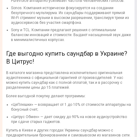
PureVoice аппаратно усиливает частоты человеческих голосов.
Sonos. Компания исторически фокусируется на создании
безупречного мультирума. Их саундбары поддерживают прямой
Wi-Fi стриминг музыки в высоком разрешении, транслируя треки из
аудиосервисов без участия смартфона.
Sony и TCL. Компании предлагают решения с оптимальным
балансом инноваций и стоимости. Выдают насыщенный звук даже
в минималистичных корпусах.
Где выгодно купить саундбар в Украине?
В Цитрус!
В каталоге магазина представлена исключительно оригинальная
аудиотехника с официальной гарантией от производителей. У нас
можно купить саундбар как с полной оплатой, так и в рассрочку с
разделением цены до 15 платежей.
Более выгодной покупку делают программы:
«ЦеПлюшки» — возвращает от 1 до 10% от стоимости аппаратуры на
бонусный счет;
«Цитрус Обмен» — дает скидку до 90% на новое аудиоустройство
при сдаче старых гаджетов.
Купить в Киеве и других городах Украины саундбар можно с
предварительным бронированием и самовывозом из магазинов сети.