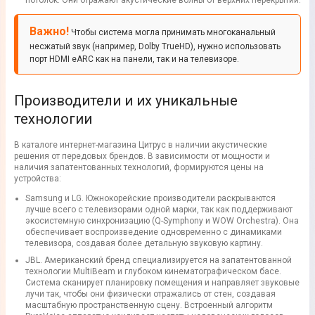
потолок. Они отражают акустические волны от верхних перекрытий.
Важно!
Чтобы система могла принимать многоканальный
несжатый звук (например, Dolby TrueHD), нужно использовать
порт HDMI eARC как на панели, так и на телевизоре.
Производители и их уникальные
технологии
В каталоге интернет-магазина Цитрус в наличии акустические
решения от передовых брендов. В зависимости от мощности и
наличия запатентованных технологий, формируются цены на
устройства:
Samsung и LG. Южнокорейские производители раскрываются
лучше всего с телевизорами одной марки, так как поддерживают
экосистемную синхронизацию (Q-Symphony и WOW Orchestra). Она
обеспечивает воспроизведение одновременно с динамиками
телевизора, создавая более детальную звуковую картину.
JBL. Американский бренд специализируется на запатентованной
технологии MultiBeam и глубоком кинематографическом басе.
Система сканирует планировку помещения и направляет звуковые
лучи так, чтобы они физически отражались от стен, создавая
масштабную пространственную сцену. Встроенный алгоритм