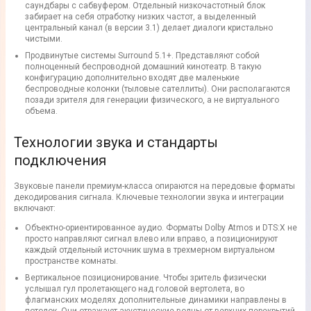
саундбары с сабвуфером. Отдельный низкочастотный блок
забирает на себя отработку низких частот, а выделенный
центральный канал (в версии 3.1) делает диалоги кристально
чистыми.
Продвинутые системы Surround 5.1+. Представляют собой
полноценный беспроводной домашний кинотеатр. В такую
конфигурацию дополнительно входят две маленькие
беспроводные колонки (тыловые сателлиты). Они располагаются
позади зрителя для генерации физического, а не виртуального
объема.
Технологии звука и стандарты
подключения
Звуковые панели премиум-класса опираются на передовые форматы
декодирования сигнала. Ключевые технологии звука и интеграции
включают:
Объектно-ориентированное аудио. Форматы Dolby Atmos и DTS:X не
просто направляют сигнал влево или вправо, а позиционируют
каждый отдельный источник шума в трехмерном виртуальном
пространстве комнаты.
Вертикальное позиционирование. Чтобы зритель физически
услышал гул пролетающего над головой вертолета, во
флагманских моделях дополнительные динамики направлены в