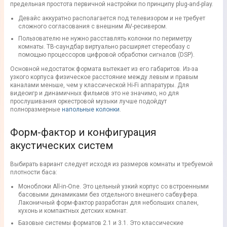
предельная простота первичной настройки по принципу plug-and-play.
Девайс аккуратно располагается под телевизором и не требует
сложного согласования с внешним AV-ресивером.
Пользователю не нужно расставлять колонки по периметру
комнаты. ТВ-саундбар виртуально расширяет стереобазу с
помощью процессоров цифровой обработки сигналов (DSP).
Основной недостаток формата вытекает из его габаритов. Из-за
узкого корпуса физическое расстояние между левым и правым
каналами меньше, чем у классической Hi-Fi аппаратуры. Для
видеоигр и динамичных фильмов это не значимо, но для
прослушивания оркестровой музыки лучше подойдут
полноразмерные
напольные колонки
.
Форм-фактор и конфигурация
акустических систем
Выбирать вариант следует исходя из размеров комнаты и требуемой
плотности баса:
Моноблоки All-in-One. Это цельный узкий корпус со встроенными
басовыми динамиками без отдельного внешнего сабвуфера.
Лаконичный форм-фактор разработан для небольших спален,
кухонь и компактных детских комнат.
Базовые системы форматов 2.1 и 3.1. Это классические