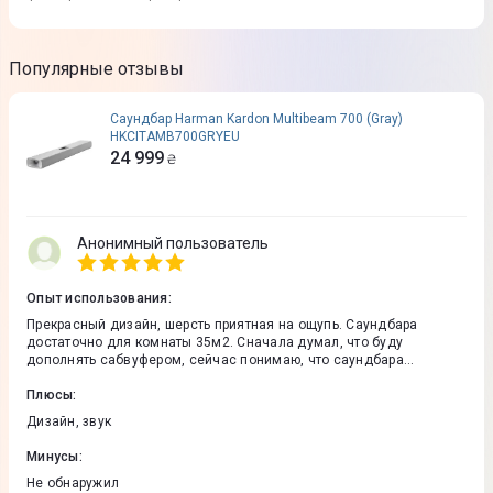
Популярные отзывы
Саундбар Harman Kardon Multibeam 700 (Gray)
HKCITAMB700GRYEU
24 999
₴
Анонимный пользователь
Опыт использования
:
Прекрасный дизайн, шерсть приятная на ощупь. Саундбара
достаточно для комнаты 35м2. Сначала думал, что буду
дополнять сабвуфером, сейчас понимаю, что саундбара
достаточно для фильмов. Единственное, Гугл ассистент в нашей
стране не работает.
Плюсы
:
Дизайн, звук
Минусы
:
Не обнаружил