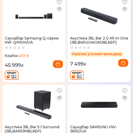
Саундбар Samsung Q-серии
Акустика JBL Bar 2.0 All-in-One
HW-Q990H/UA
(JBLBAR20AIOM2BLKEP)
Наличие уточняет менеджер
459 ₴
Кешбэк
7 499
₴
45 999
₴
Акустика JBL Bar 5.1 Surround
Саундбар SAMSUNG HW-
(JBLBAR51IMBLKEP)
S60D/UA