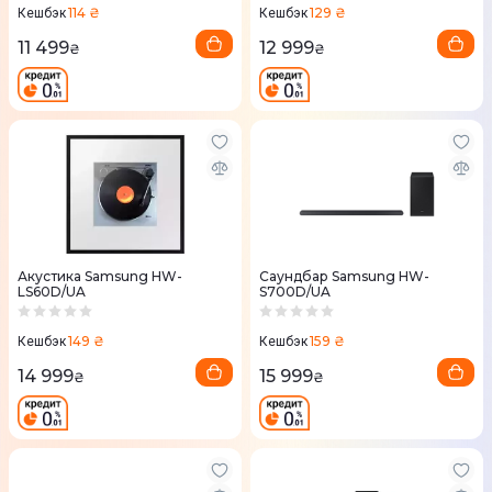
114 ₴
129 ₴
Кешбэк
Кешбэк
11 499
12 999
₴
₴
Акустика Samsung HW-
Саундбар Samsung HW-
LS60D/UA
S700D/UA
149 ₴
159 ₴
Кешбэк
Кешбэк
14 999
15 999
₴
₴