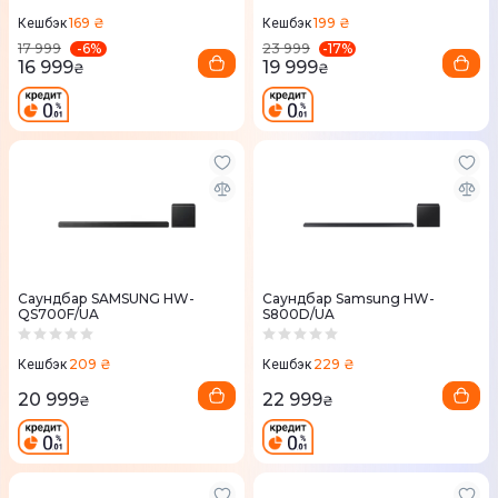
169 ₴
199 ₴
Кешбэк
Кешбэк
-
6
%
-
17
%
17 999
23 999
16 999
19 999
₴
₴
Саундбар SAMSUNG HW-
Саундбар Samsung HW-
QS700F/UA
S800D/UA
209 ₴
229 ₴
Кешбэк
Кешбэк
20 999
22 999
₴
₴