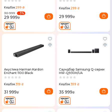
299 ₴
Кешбэк
299 ₴
Кешбэк
-
3
%
30 999
29 999
29 999
₴
₴
Акустика Harman Kardon
Саундбар Samsung Q-серии
Enchant 1100 Black
HW-Q930H/UA
319 ₴
359 ₴
Кешбэк
Кешбэк
31 999
35 999
₴
₴