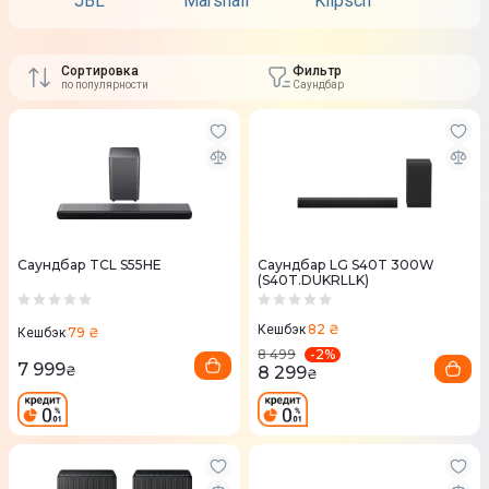
JBL
Marshall
Klipsch
Sony
Сортировка
Фильтр
по популярности
Саундбар
Саундбар TCL S55HE
Саундбар LG S40T 300W
(S40T.DUKRLLK)
82 ₴
Кешбэк
79 ₴
Кешбэк
-
2
%
8 499
7 999
8 299
₴
₴