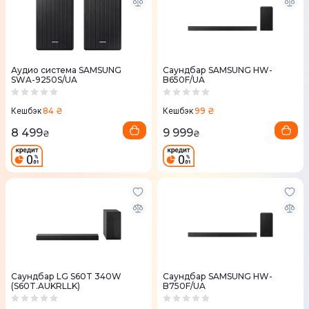
Аудио система SAMSUNG
Саундбар SAMSUNG HW-
SWA-9250S/UA
B650F/UA
84 ₴
99 ₴
Кешбэк
Кешбэк
8 499
9 999
₴
₴
Саундбар LG S60T 340W
Саундбар SAMSUNG HW-
(S60T.AUKRLLK)
B750F/UA