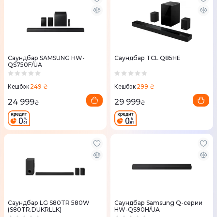
Саундбар SAMSUNG HW-
Саундбар TCL Q85HE
QS750F/UA
249 ₴
299 ₴
Кешбэк
Кешбэк
24 999
29 999
₴
₴
Саундбар LG S80TR 580W
Саундбар Samsung Q-серии
(S80TR.DUKRLLK)
HW-QS90H/UA