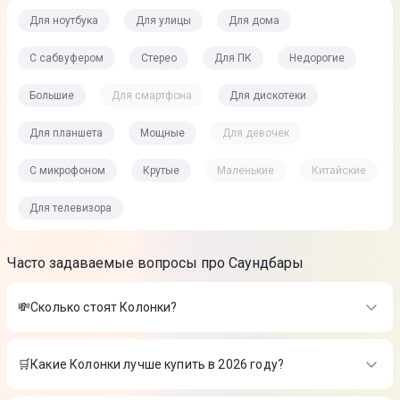
Для ноутбука
Для улицы
Для дома
С сабвуфером
Стерео
Для ПК
Недорогие
Большие
Для смартфона
Для дискотеки
Для планшета
Мощные
Для девочек
С микрофоном
Крутые
Маленькие
Китайские
Для телевизора
Часто задаваемые вопросы про Саундбары
💸Сколько стоят Колонки?
Стоимость товаров в категории Колонки в интернет-
магазине Цитрус
🛒Какие Колонки лучше купить в 2026 году?
Акустика JBL PartyBox 130 Black
-
15 999 ₴
Самые лучшие Колонки в 2026 году по мнению интернет-
Акустика JBL Charge 6 Camouflage
-
8 599 ₴