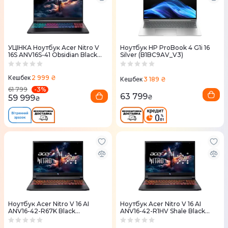
УЦІНКА Ноутбук Acer Nitro V
Ноутбук HP ProBook 4 G1i 16
16S ANV16S-41 Obsidian Black
Silver (B1BC9AV_V3)
(NH.U03EU.007)
2 999 ₴
Кешбек
3 189 ₴
Кешбек
-
3
%
61 799
63 799
59 999
₴
₴
Ноутбук Acer Nitro V 16 AI
Ноутбук Acer Nitro V 16 AI
ANV16-42-R67K Black
ANV16-42-R1HV Shale Black
(NH.U1JEU.009)
(NH.U1JEU.008)