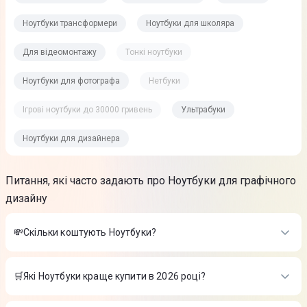
Ноутбуки трансформери
Ноутбуки для школяра
Для відеомонтажу
Тонкі ноутбуки
Ноутбуки для фотографа
Нетбуки
Ігрові ноутбуки до 30000 гривень
Ультрабуки
Ноутбуки для дизайнера
Питання, які часто задають про Ноутбуки для графічного
дизайну
💸Скільки коштують Ноутбуки?
Вартість товарів в категорії Ноутбуки в інтернет-магазині
Цитрус
🛒Які Ноутбуки краще купити в 2026 році?
Ноутбук Apple MacBook Neo A18 Pro Chip 13" 8/256GB Citrus
Найкращі Ноутбуки в 2026 році на думку інтернет-магазину
(MHFD4) 2026
-
40 999 ₴