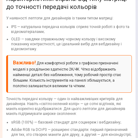
до точності передачі кольорів
У наявності лептопи для дизайнерів із таким типом матриці:
IPS — натуральна передача кольорів сприяє точній роботі з фото та
відеоматеріалами;
OLED — завдяки справжньому чорному кольору і високому
показнику контрастності, це ідеальний вибір для вебдизайну і
відеомонтажу.
Важливо!
Для комфортної роботи з графікою призначені
моделі з роздільною здатністю 2K/4K. Чітко відображають
найменші деталі без наближення, тому робочий простір стає
більшим. Кількість інструментів на панелі збільшується, а
полотно залишається великим та чітким.
Точність передачі кольору — один із найважливіших критеріїв для
дизайнера. Навіть «світло-зелений колір» — це сотні відтінків, які
мають коректно відображатися. Для цього лептопи для дизайнерів
мають підтримувати широке охоплення:
sRGB (100%) — базовий стандарт для соцмереж і вебдизайну;
Adobe RGB та DCI-P3 — розширені стандарти: перший призначений
для тих, хто створює макети для друку, а другий — для кіноіндустрії;