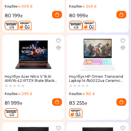
4 009 ₴
4 049 ₴
Кешбек
Кешбек
80 199
80 999
₴
₴
Ноутбук Acer Nitro V 16 AI
Ноутбук HP Omen Transcend
ANV16-42-R7Z9 Shale Black
Laptop 14-fb0022ua Ceramic
(NH.U1GEU.00D)
White (A49ZSEA)
4 099 ₴
4 162 ₴
Кешбек
Кешбек
81 999
83 255
₴
₴