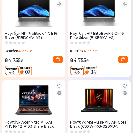
Ноутбук HP ProBook 4 G1i 16
Ноутбук HP EliteBook 6 G1i 16
Silver (B1BD0AV_V5)
Pike Silver (B1KE6AV_V5)
4 237 ₴
4 237 ₴
Кешбек
Кешбек
84 755
84 755
₴
₴
Ноутбук Acer Nitro V 16 AI
Ноутбук MSI Pulse A16 AI+ Core
ANV16-42-R193 Shale Black
Black (C3XWFKG-029XUA)
(NH.U1FEU.00B)