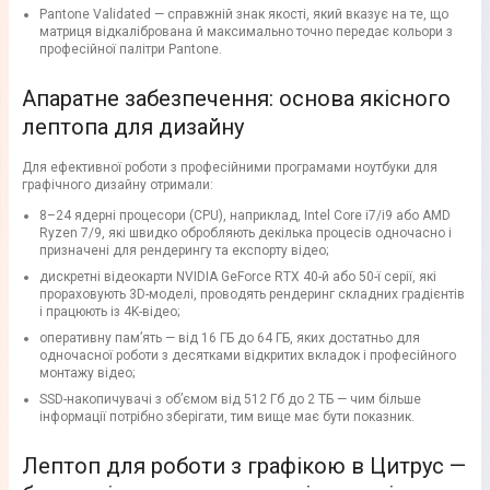
Pantone Validated — справжній знак якості, який вказує на те, що
матриця відкалібрована й максимально точно передає кольори з
професійної палітри Pantone.
Апаратне забезпечення: основа якісного
лептопа для дизайну
Для ефективної роботи з професійними програмами ноутбуки для
графічного дизайну отримали:
8–24 ядерні процесори (CPU), наприклад, Intel Core i7/i9 або AMD
Ryzen 7/9, які швидко обробляють декілька процесів одночасно і
призначені для рендерингу та експорту відео;
дискретні відеокарти NVIDIA GeForce RTX 40-й або 50-ї серії, які
прораховують 3D-моделі, проводять рендеринг складних градієнтів
і працюють із 4K-відео;
оперативну пам’ять — від 16 ГБ до 64 ГБ, яких достатньо для
одночасної роботи з десятками відкритих вкладок і професійного
монтажу відео;
SSD-накопичувачі з об’ємом від 512 Гб до 2 ТБ — чим більше
інформації потрібно зберігати, тим вище має бути показник.
Лептоп для роботи з графікою в Цитрус —