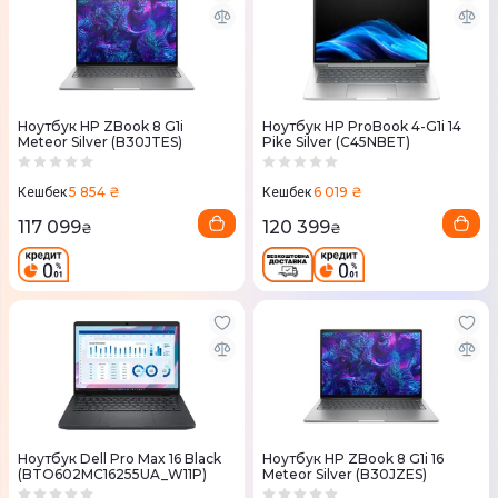
Ноутбук HP ZBook 8 G1i
Ноутбук HP ProBook 4-G1i 14
Meteor Silver (B30JTES)
Pike Silver (C45NBET)
5 854 ₴
6 019 ₴
Кешбек
Кешбек
117 099
120 399
₴
₴
Ноутбук Dell Pro Max 16 Black
Ноутбук HP ZBook 8 G1i 16
(BTO602MC16255UA_W11P)
Meteor Silver (B30JZES)