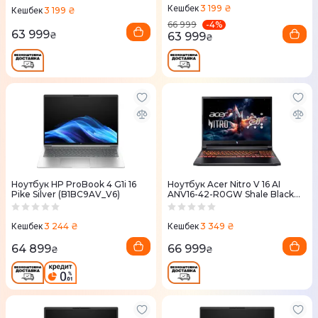
3 199 ₴
Кешбек
3 199 ₴
Кешбек
-
4
%
66 999
63 999
63 999
₴
₴
Ноутбук HP ProBook 4 G1i 16
Ноутбук Acer Nitro V 16 AI
Pike Silver (B1BC9AV_V6)
ANV16-42-R0GW Shale Black
(NH.U1HEU.00A)
3 244 ₴
3 349 ₴
Кешбек
Кешбек
64 899
66 999
₴
₴