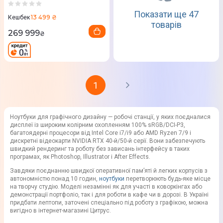
(90NB17X1-M00850)
Показати ще 47
13 499 ₴
Кешбек
товарів
269 999
₴
1
Ноутбуки для графічного дизайну — робочі станції, у яких поєдналися
дисплеї із широким колірним охопленням 100% sRGB/DCI-P3,
багатоядерні процесори від Intel Core i7/i9 або AMD Ryzen 7/9 і
дискретні відеокарти NVIDIA RTX 40-й/50-й серії. Вони забезпечують
швидкий рендеринг та роботу без зависань інтерфейсу в таких
програмах, як Photoshop, Illustrator і After Effects.
Завдяки поєднанню швидкої оперативної пам’яті й легких корпусів з
автономністю понад 10 годин,
ноутбуки
перетворюють будь-яке місце
на творчу студію. Моделі незамінні як для участі в коворкінгах або
демонстрації портфоліо, так і для роботи в кафе чи в дорозі. В Україні
придбати лептопи, заточені спеціально під роботу з графікою, можна
вигідно в інтернет-магазині Цитрус.