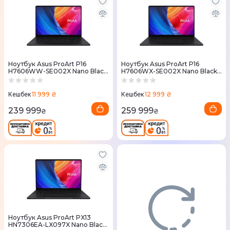
Ноутбук Asus ProArt P16
Ноутбук Asus ProArt P16
H7606WW-SE002X Nano Black
H7606WX-SE002X Nano Black
(90NB17F1-M000C0)
(90NB17E1-M000K0)
11 999 ₴
12 999 ₴
Кешбек
Кешбек
239 999
259 999
₴
₴
Ноутбук Asus ProArt PX13
HN7306EA-LX097X Nano Black