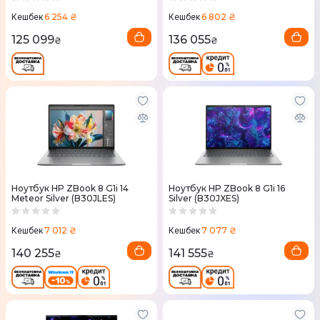
6 254 ₴
6 802 ₴
Кешбек
Кешбек
125 099
136 055
₴
₴
Ноутбук HP ZBook 8 G1i 14
Ноутбук HP ZBook 8 G1i 16
Meteor Silver (B30JLES)
Silver (B30JXES)
7 012 ₴
7 077 ₴
Кешбек
Кешбек
140 255
141 555
₴
₴