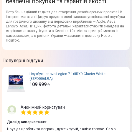
безпечні покупки та гарантія якості
Потрібен надійний гаджет для створення дизайнерських проєктів? В
інтернет-магазині Цитрус представлені високофункціональні ноутбуки
для графічного дизайну від передових виробників — Apple, Asus,
Lenovo, Acer, HP. Ціни, фото та детальні характеристики ти знайдеш на
сторінках каталогу. Купити в Києві та 10+ містах пристрій можна із
самовивозом, а в регіони України — замовити доставку Новою
Поштою.
Популярні відгуки
Ноутбук Lenovo Legion 7 16IRX9 Glacier White
(83FD006LRA)
109 999
₴
Анонімний користувач
Досвід використання
:
Ноут для роботи та пограти, дуже крутий, залізо топове. Само