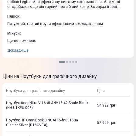
собою Legion має ефективну систему охолодження. Але мені
сподобалось що він гарний і має білий колір. Бо зараз ігрові
ноутбуки не вирізняються варіативністю.
Плюси
:
Потужний, гарний ноут з ефективним охолодженням
Мінуси
:
Ще не помічено
Докладніше
Ціни на Ноутбуки для графічного дизайну
Ноутбуки для графічного дизайну
Ціна
Ноутбук Acer Nitro V 16 AI ANV16-42 Shale Black
54 999
грн
(NH.U1KEU.008)
Ноутбук HP OmniBook 3 NGAI 15-fn0015ua
57 999
грн
Glacier Silver (D16GVEA)