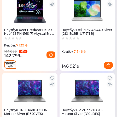
Ноутбук Acer Predator Helios
Ноутбук Dell XPS 14 9440 Silver
Neo 16S PHN16S-71 Abyssal Black
(210-BLBB_U7161TB)
(NH.QZFEU.00B)
7 139 ₴
Кешбек
-
1
%
144 099
7 346 ₴
Кешбек
142 799
₴
146 921
₴
Ноутбук HP ZBook 8 G1i 16
Ноутбук HP ZBook 8 G1i 16
Meteor Silver (B30JVES)
Meteor Silver (D10LDES)