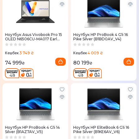
Ноутбук Asus Vivobook Pro 15
Ноутбук HP ProBook 4 G1i 16
OLED N6506CU-MA017 Earl
Pike Silver (B1BD0AV_V4)
Gray (90NB15E3-M000S0)
3 749 ₴
4 009 ₴
Кешбек
Кешбек
74 999
80 199
₴
₴
Ноутбук HP ProBook 4 G1i 14
Ноутбук HP EliteBook 6 G1i 16
Silver (B1AZ7AV_V5)
Pike Silver (B1KE6AV_V6)