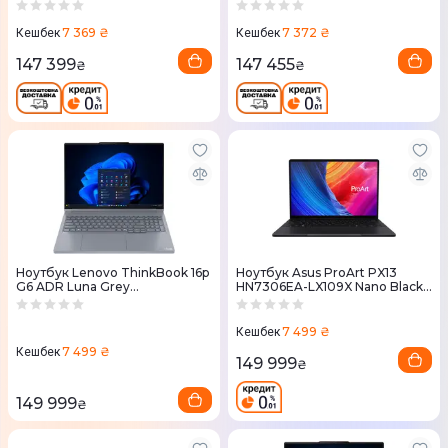
7 369 ₴
7 372 ₴
Кешбек
Кешбек
147 399
147 455
₴
₴
Ноутбук Lenovo ThinkBook 16p
Ноутбук Asus ProArt PX13
G6 ADR Luna Grey
HN7306EA-LX109X Nano Black
(21U0000KRA)
(90NB17X1-M00890)
7 499 ₴
Кешбек
7 499 ₴
Кешбек
149 999
₴
149 999
₴