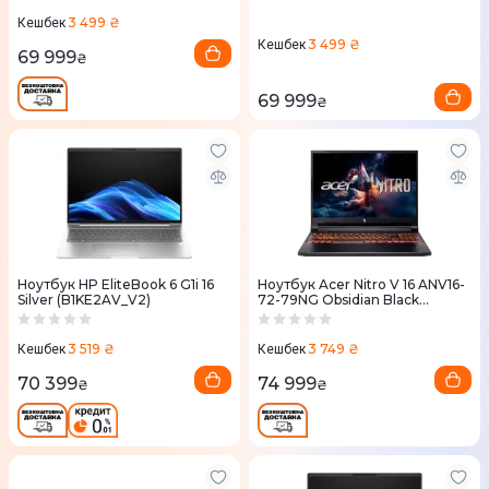
3 499 ₴
Кешбек
3 499 ₴
Кешбек
69 999
₴
69 999
₴
Ноутбук HP EliteBook 6 G1i 16
Ноутбук Acer Nitro V 16 ANV16-
Silver (B1KE2AV_V2)
72-79NG Obsidian Black
(NH.QUSEU.00E)
3 519 ₴
3 749 ₴
Кешбек
Кешбек
70 399
74 999
₴
₴