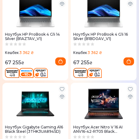
Ноутбук HP ProBook 4 G1i 14
Ноутбук HP ProBook 4 G1i 16
Silver (B1AZ7AV_V1)
Silver (B1BD0AV_V1)
3 362 ₴
3 362 ₴
Кешбек
Кешбек
67 255
67 255
₴
₴
Ноутбук Gigabyte Gaming A16
Ноутбук Acer Nitro V 16 AI
Black Steel (3THK3UA894SD)
ANV16-42-R705 Black
(NH.U1JEU.007)