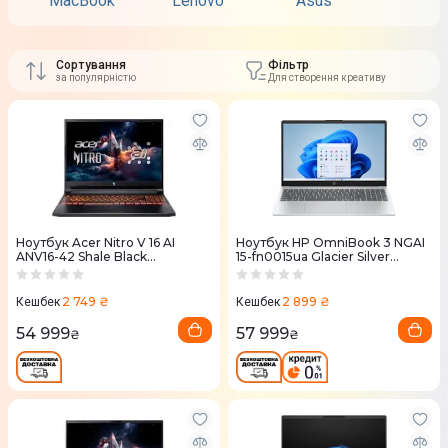
MacBook
Lenovo
Asus
Acer
Сортування
Фільтр
за популярністю
Для створення креативу
Ноутбук Acer Nitro V 16 AI
Ноутбук HP OmniBook 3 NGAI
ANV16-42 Shale Black
15-fn0015ua Glacier Silver
(NH.U1KEU.008)
(D16GVEA)
2 749 ₴
2 899 ₴
Кешбек
Кешбек
54 999
57 999
₴
₴