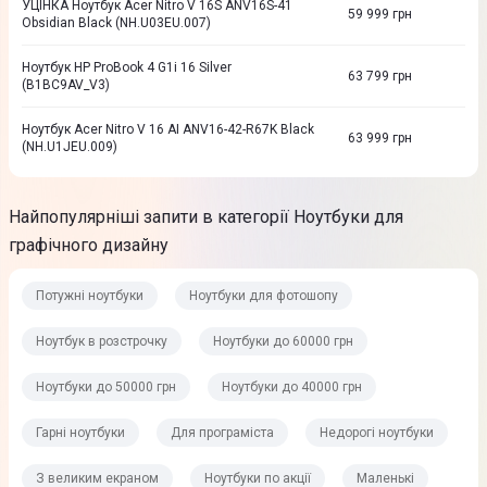
УЦІНКА Ноутбук Acer Nitro V 16S ANV16S-41
59 999
грн
Obsidian Black (NH.U03EU.007)
Ноутбук HP ProBook 4 G1i 16 Silver
63 799
грн
(B1BC9AV_V3)
Ноутбук Acer Nitro V 16 AI ANV16-42-R67K Black
63 999
грн
(NH.U1JEU.009)
Найпопулярніші запити в категорії Ноутбуки для
графічного дизайну
Потужні ноутбуки
Ноутбуки для фотошопу
Ноутбук в розстрочку
Ноутбуки до 60000 грн
Ноутбуки до 50000 грн
Ноутбуки до 40000 грн
Гарні ноутбуки
Для програміста
Недорогі ноутбуки
З великим екраном
Ноутбуки по акції
Маленькі