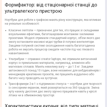
Формфактор: від стаціонарної станції до
ультралегкого пристрою
Ноутбуки для роботи з графікою мають різну конструкцію, яка впливає
на унікальні особливості:
Класичні лептопи — призначені для тих, хто працює зі складними
візуальними ефектами, багатошаровим монтажем і великими
проєктами. Моделі отримали стандартний корпус, об’єм якого дає
змогу встановити масивні мідні трубки й потужні вентилятори.
Завдяки потужній системі охолодження навіть багатогодинна
робота не змусить процесор скидати частоти під час пікового
навантаження.
Ультрабуки — справжні creator laptops, які отримали витончений
корпус із преміальних матеріалів, наприклад, алюмінію або
магнієвих сплавів. Мають невелику вагу — до 1.5 кг. Завдяки
автономності понад 10 годин, вони незамінні для вебдизайнерів і
менеджерів креативних проєктів, які працюють віддалено або
багато часу проводять на зустрічах.
Трансформери 2-в-1 з підтримкою стилуса — ноутбуки для творчості
із сенсорним екраном, який розвертається на 360 градусів. Зміна
куту нахилу дисплея дає змогу зручно працювати навіть у кріслі
літака чи в обмеженому просторі.
Характеристики екрана: від типу матриці