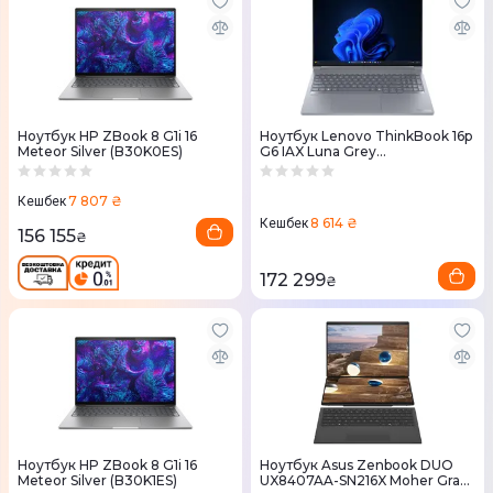
Ноутбук HP ZBook 8 G1i 16
Ноутбук Lenovo ThinkBook 16p
Meteor Silver (B30K0ES)
G6 IAX Luna Grey
(21R0004ARA)
7 807 ₴
Кешбек
8 614 ₴
Кешбек
156 155
₴
172 299
₴
Ноутбук HP ZBook 8 G1i 16
Ноутбук Asus Zenbook DUO
Meteor Silver (B30K1ES)
UX8407AA-SN216X Moher Gray