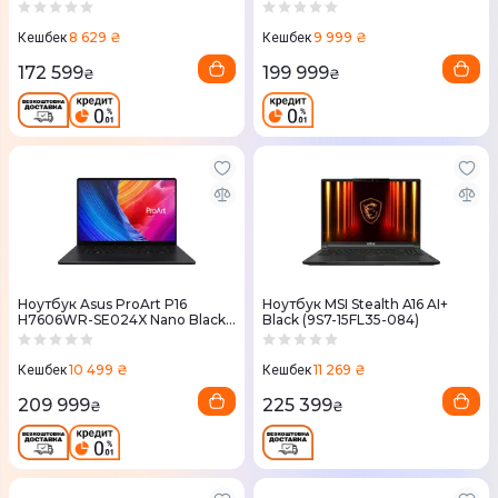
(90NB16V1-M00A4)
8 629 ₴
9 999 ₴
Кешбек
Кешбек
172 599
199 999
₴
₴
Ноутбук Asus ProArt P16
Ноутбук MSI Stealth A16 AI+
H7606WR-SE024X Nano Black
Black (9S7-15FL35-084)
(90NB17D1-M00140)
10 499 ₴
11 269 ₴
Кешбек
Кешбек
209 999
225 399
₴
₴