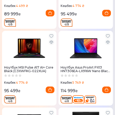
4 499 ₴
4 774 ₴
Кешбек
Кешбек
89 999
95 499
₴
₴
Ноутбук MSI Pulse A17 AI+ Core
Ноутбук Asus ProArt PX13
Black (C3XWFKG-022XUA)
HN7306EA-LX916W Nano Black
(90NB17X1-M000Y0)
4 774 ₴
5 749 ₴
Кешбек
Кешбек
95 499
114 999
₴
₴