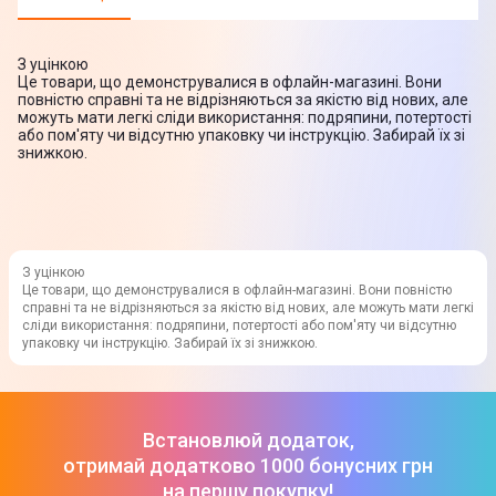
З уцінкою
Це товари, що демонструвалися в офлайн-магазині. Вони
повністю справні та не відрізняються за якістю від нових, але
можуть мати легкі сліди використання: подряпини, потертості
або пом'яту чи відсутню упаковку чи інструкцію. Забирай їх зі
знижкою.
З уцінкою
Це товари, що демонструвалися в офлайн-магазині. Вони повністю
справні та не відрізняються за якістю від нових, але можуть мати легкі
сліди використання: подряпини, потертості або пом'яту чи відсутню
упаковку чи інструкцію. Забирай їх зі знижкою.
Встановлюй додаток,
отримай додатково 1000 бонусних грн
на першу покупку!