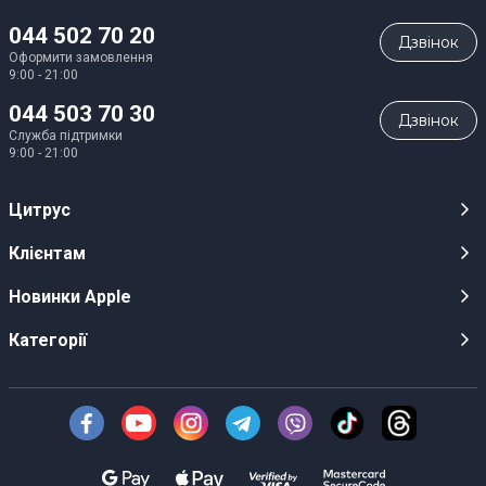
044 502 70 20
Дзвiнок
Оформити замовлення
9:00 - 21:00
044 503 70 30
Дзвiнок
Служба підтримки
9:00 - 21:00
Цитрус
Кар’єра
Клієнтам
Магазини
Публічні оферти
Новинки Apple
Для ЗМІ
Відеоогляди
iPhone 17
Категорії
Оптовим клієнтам
Акції, розіграші, призи
iPhone 17 Pro
Аудіо
Служба підтримки клієнтів
Інструкції та прошивки
iPhone 17 Pro Max
Техніка Apple
Про Компанію
Доставка
iPhone Air
Смартфони
Новини
Оплата
AirPods Pro 3
Техніка для кухні
Безготівковий розрахунок