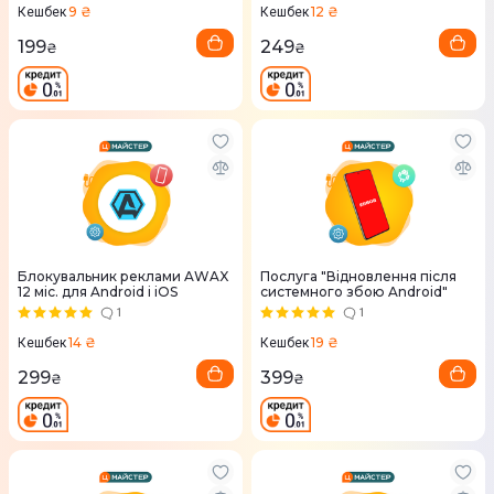
9 ₴
12 ₴
Кешбек
Кешбек
199
249
₴
₴
Блокувальник реклами AWAX
Послуга "Відновлення після
12 міс. для Android і iOS
системного збою Android"
1
1
14 ₴
19 ₴
Кешбек
Кешбек
299
399
₴
₴