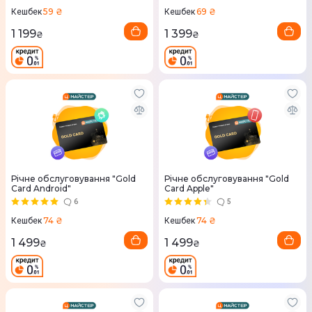
59 ₴
69 ₴
Кешбек
Кешбек
1 199
1 399
₴
₴
Річне обслуговування "Gold
Річне обслуговування "Gold
Card Android"
Card Apple"
6
5
74 ₴
74 ₴
Кешбек
Кешбек
1 499
1 499
₴
₴