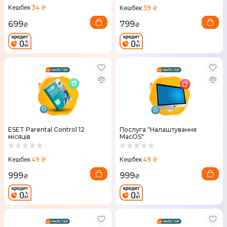
34 ₴
39 ₴
Кешбек
Кешбек
699
799
₴
₴
ESET Parental Control 12
Послуга "Налаштування
місяців
MacOS"
49 ₴
49 ₴
Кешбек
Кешбек
999
999
₴
₴