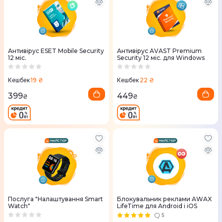
Антивірус ESET Mobile Security
Антивірус AVAST Premium
12 міс.
Security 12 міс. для Windows
19 ₴
22 ₴
Кешбек
Кешбек
399
449
₴
₴
Послуга "Налаштування Smart
Блокувальник реклами AWAX
Watch"
LifeTime для Android і iOS
5