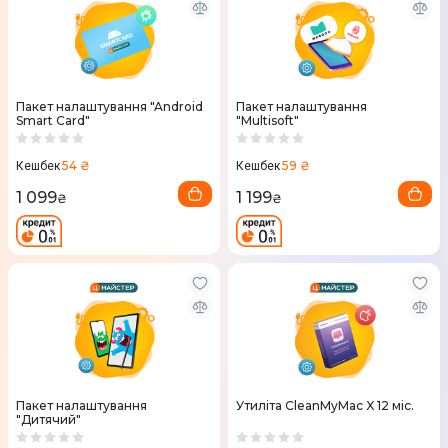
Пакет налаштування "Android
Пакет налаштування
Smart Card"
"Multisoft"
54 ₴
59 ₴
Кешбек
Кешбек
1 099
1 199
₴
₴
Пакет налаштування
Утиліта CleanMyMac X 12 міс.
"Дитячий"