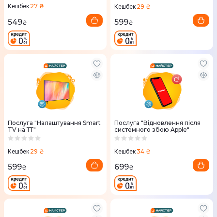
27 ₴
29 ₴
Кешбек
Кешбек
549
599
₴
₴
Послуга "Налаштування Smart
Послуга "Відновлення після
TV на ТТ"
системного збою Apple"
29 ₴
34 ₴
Кешбек
Кешбек
599
699
₴
₴