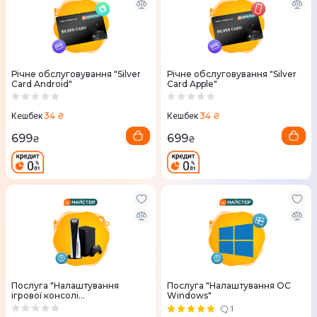
Річне обслуговування "Silver
Річне обслуговування "Silver
Card Android"
Card Apple"
34 ₴
34 ₴
Кешбек
Кешбек
699
699
₴
₴
Послуга "Налаштування
Послуга "Налаштування ОС
ігрової консолі
Windows"
(PlayStation/Xbox)"
1