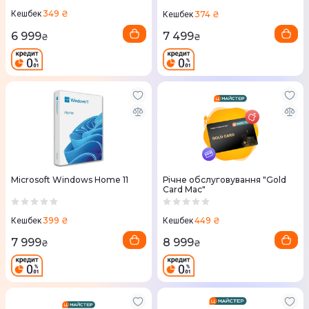
349 ₴
374 ₴
Кешбек
Кешбек
6 999
7 499
₴
₴
Microsoft Windows Home 11
Річне обслуговування "Gold
Card Mac"
399 ₴
449 ₴
Кешбек
Кешбек
7 999
8 999
₴
₴