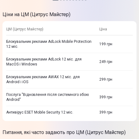
Ціни на ЦМ (Цитрус Майстер)
ЦМ (Цитрус Майстер)
Ціна
Блокувальник реклами AdLock Mobile Protection
199
грн
12 міс.
Блокувальник реклами AdLock 12 міс. для
249
грн
MacOS і Windows
Блокувальник реклами AWAX 12 міс. для
299
грн
Android і iOS
Послуга "Відновлення після системного збою
399
грн
Android"
Антивірус ESET Mobile Security 12 міс.
399
грн
Питання, які часто задають про ЦМ (Цитрус Майстер)