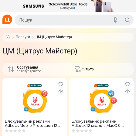
Послуги
ЦМ (Цитрус Майстер)
ЦМ (Цитрус Майстер)
Сортування
Фільтр
за популярністю
Блокувальник реклами
Блокувальник реклами
AdLock Mobile Protection 12
AdLock 12 міс. для MacOS і
міс.
Windows