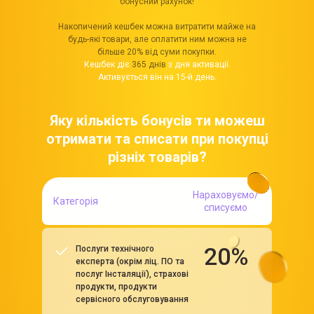
бонусний рахунок!
Накопичений кешбек можна витратити майже на
будь-які товари, але оплатити ним можна не
більше 20% від суми покупки.
Кешбек діє
365 днів
з дня активації.
Активується він на 15-й день.
Яку кількість бонусів ти можеш
отримати та списати при покупці
різніх товарів?
Нараховуємо/
Категорія
списуємо
20%
Послуги технічного
експерта (окрім ліц. ПО та
послуг Інсталяції), страхові
продукти, продукти
сервісного обслуговування