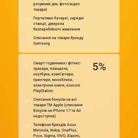
розумний дім, фото/відео
товари)
Портативні батареї, зарядні
станції, джерела
безперебійного живлення
Списання на товари бренду
Samsung
5%
Смарт-годинники і фітнес-
трекери, планшети,
ноутбуки, компʼютери,
принтери, моноблоки,
електронні книги, консолі
PlayStation
Списання бонусів на всі
товари ТМ Apple (списання
бонусів на iPhone 17 та Air
недоступне)
Телефони брендів Asus
Motorola, Nokia, OnePlus,
Poco, Sigma, VIVO, Xiaomi,