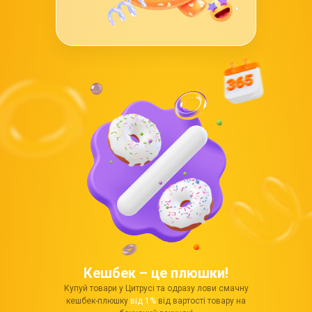
Кешбек – це плюшки!
Купуй товари у Цитрусі та одразу лови смачну
кешбек-плюшку
від 1%
від вартості товару на