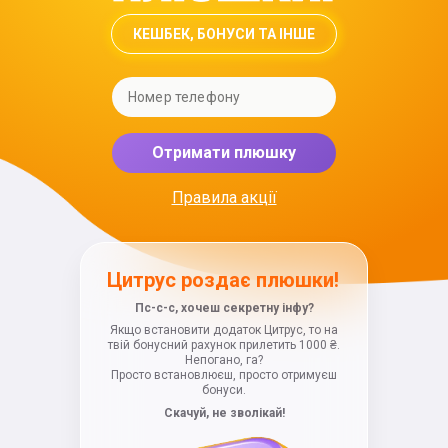
КЕШБЕК, БОНУСИ ТА ІНШЕ
Отримати плюшку
Правила акції
Цитрус роздає плюшки!
Пс-с-с, хочеш секретну інфу?
Якщо встановити додаток Цитрус, то на
твій бонусний рахунок прилетить 1000 ₴.
Непогано, га?
Просто встановлюєш, просто отримуєш
бонуси.
Скачуй, не зволікай!