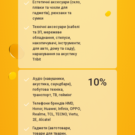
Естетичні аксесуари (скло,
плівки та чохли для
гаджетів), рюкзаки та
сумки
Технічні аксесуари (кабелі
та ЗП, мережеве
обладнання, стилуси,
накопичувачі, інструменти;
для авто, дому та саду),
нарахування за акустику
Tribit
10%
Аудіо (навушники,
акустика, саундбари),
побутова техніка,
транспорт, ТВ, геймінг
Телефони брендів HMD,
Honor, Huawei, Infinix, ОРРО,
Realme, TCL, TECNO, Vertu,
2E, Alcatel
Гаджети (автотовари,
товари для тварин,