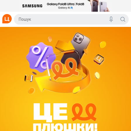
Цитрус Плюшки - Спеціальні бонуси на покупки в інтернет-магазині Ц