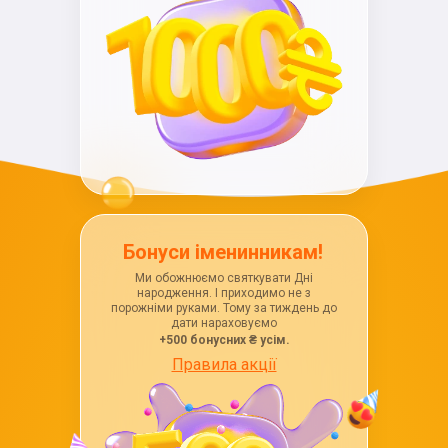
Бонуси іменинникам!
Ми обожнюємо святкувати Дні
народження. І приходимо не з
порожніми руками. Тому за тиждень до
дати нараховуємо
+500 бонусних ₴ усім.
Правила акції