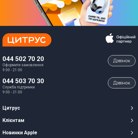
044 502 70 20
Дзвiнок
Оформити замовлення
9:00 - 21:00
044 503 70 30
Дзвiнок
Служба підтримки
9:00 - 21:00
Цитрус
Кар’єра
Клієнтам
Магазини
Публічні оферти
Новинки Apple
Для ЗМІ